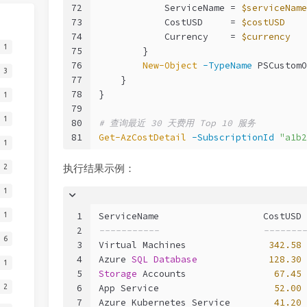
72
            ServiceName = 
$serviceName
73
            CostUSD     = 
$costUSD
74
            Currency    = 
$currency
1
75
        }
76
New-Object
-TypeName
 PSCustomO
3
77
    }
78
}
1
79
1
80
# 查询最近 30 天费用 Top 10 服务
81
Get-AzCostDetail
-SubscriptionId
"a1b2
1
执行结果示例：
2
1
1
ServiceName                   CostUSD 
1
2
-----------                   --------
6
3
Virtual Machines               
342.58
 
4
Azure 
SQL
Database
128.30
 
1
5
Storage
 Accounts                
67.45
 
6
App Service                     
52.00
 
2
7
Azure Kubernetes Service        
41.20
 