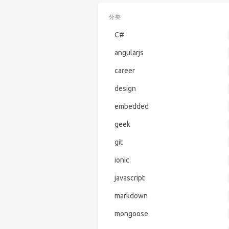
分类
C#
angularjs
career
design
embedded
geek
git
ionic
javascript
markdown
mongoose