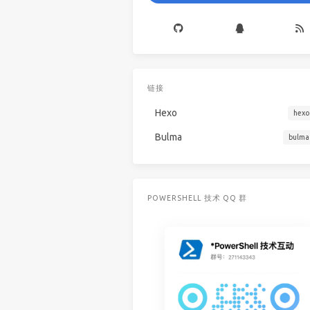
链接
Hexo
hexo
Bulma
bulma
POWERSHELL 技术 QQ 群