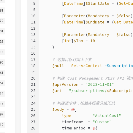
8
        [
DateTime
]
$StartDate
 = (
Get-Da
9
81
10
        [
Parameter
(
Mandatory
 = 
$false
)
79
11
        [
DateTime
]
$EndDate
 = (
Get-Date
12
01
13
        [
Parameter
(
Mandatory
 = 
$false
)
14
        [
int
]
$Top
 = 
10
25
15
    )
32
16
17
# 选择目标订阅上下文
96
18
$null
 = 
Set-AzContext
-Subscriptio
19
61
20
# 构建 Cost Management REST API 请
64
21
$apiVersion
 = 
"2023-11-01"
22
$uri
 = 
"/subscriptions/
$Subscripti
14
23
24
# 构建请求体，按服务维度分组汇总
57
25
$body
 = 
@
{
97
26
type
       = 
"ActualCost"
27
        timeframe  = 
"Custom"
19
28
        timePeriod = 
@
{