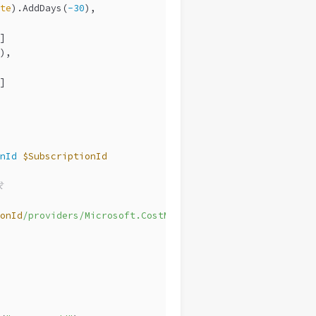
te
).AddDays(
-30
),
]
),
]
nId
$SubscriptionId
求
onId
/providers/Microsoft.CostManagement/query?api-versio