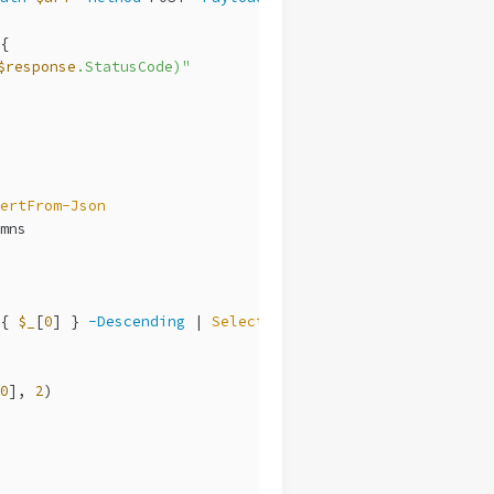
{
$response
.StatusCode)"
ertFrom-Json
mns
{ 
$_
[
0
] } 
-Descending
 | 
Select-Object
-First
$Top
0
], 
2
)