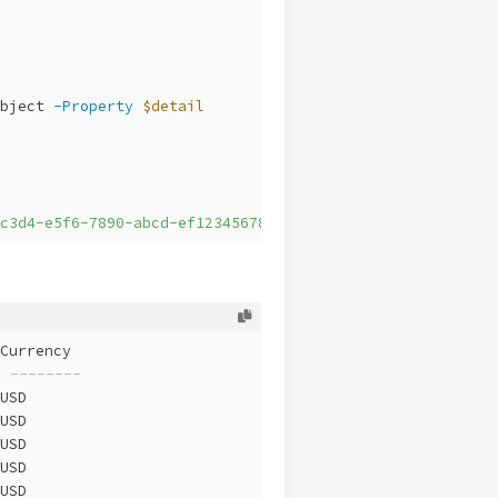
bject 
-Property
$detail
c3d4-e5f6-7890-abcd-ef1234567890"
-Top
10
Currency
 --------
USD
USD
USD
USD
USD