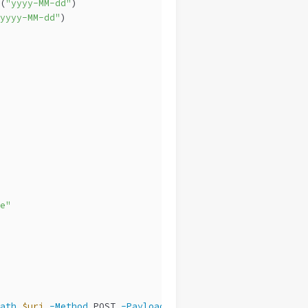
(
"yyyy-MM-dd"
)
yyyy-MM-dd"
)
e"
ath
$uri
-Method
 POST 
-Payload
$body