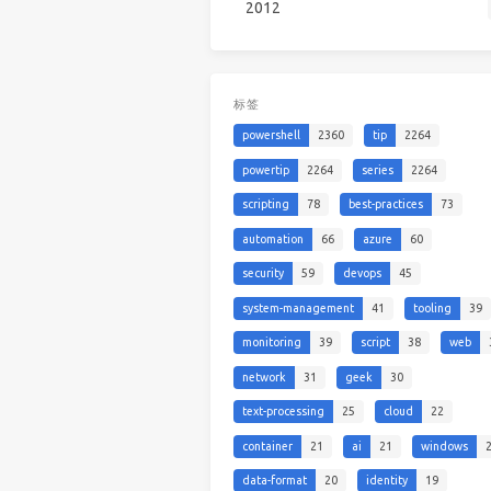
2012
标签
powershell
2360
tip
2264
powertip
2264
series
2264
scripting
78
best-practices
73
automation
66
azure
60
security
59
devops
45
system-management
41
tooling
39
monitoring
39
script
38
web
network
31
geek
30
text-processing
25
cloud
22
container
21
ai
21
windows
data-format
20
identity
19