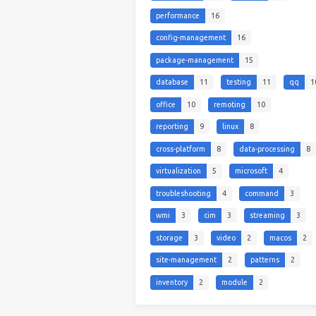
performance
16
config-management
16
package-management
15
database
11
testing
11
qq
1
office
10
remoting
10
reporting
9
linux
8
cross-platform
8
data-processing
8
virtualization
5
microsoft
4
troubleshooting
4
command
3
wmi
3
cim
3
streaming
3
storage
3
video
2
macos
2
site-management
2
patterns
2
inventory
2
module
2