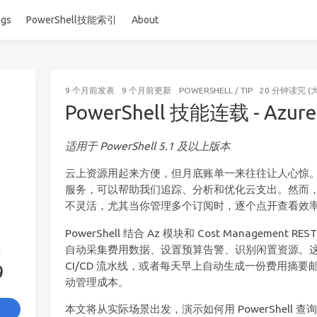
ags
PowerShell技能索引
About
9 个月前
发表
9 个月前
更新
POWERSHELL
/
TIP
20 分钟读完 (
PowerShell 技能连载 - Azu
适用于 PowerShell 5.1 及以上版本
云上资源用起来方便，但月底账单一来往往让人心惊。Azure
服务，可以帮助我们追踪、分析和优化云支出。然而
不灵活，尤其当你管理多个订阅时，逐个点开查看效
PowerShell 结合 Az 模块和 Cost Managemen
自动采集费用数据、设置预算告警、识别闲置资源。
签
CI/CD 流水线，或者每天早上自动生成一份费用摘
9
动管理成本。
本文将从实际场景出发，演示如何用 PowerShell 查