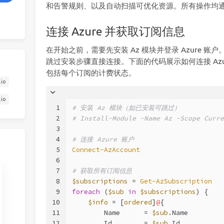
和告警规则、以及自动扫描可优化资源。所有操作均
连接 Azure 并获取订阅信息
在开始之前，需要先安装 Az 模块并登录 Azure 账
跳过安装步骤直接连接。下面的代码展示如何连接 Az
包括每个订阅的计费状态。
.io
.io
1
# 安装 Az 模块（如已安装可跳过）
2
# Install-Module -Name Az -Scope Curre
3
4
# 连接 Azure 账户
5
Connect-AzAccount
6
7
# 获取所有订阅信息
8
$subscriptions
 = 
Get-AzSubscription
9
foreach
 (
$sub
in
$subscriptions
) {
10
$info
 = [
ordered
]
@
{
11
        Name      = 
$sub
.Name
12
        Id        = 
$sub
.Id