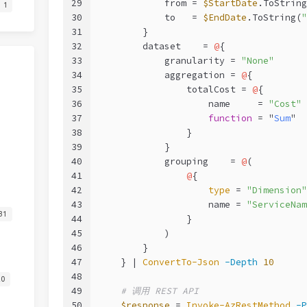
29
            from = 
$StartDate
.ToString
1
30
            to   = 
$EndDate
.ToString(
"
31
        }
32
        dataset    = 
@
{
33
            granularity = 
"None"
34
            aggregation = 
@
{
35
                totalCost = 
@
{
36
                    name     = 
"Cost"
37
function
 = "
Sum
"
38
                }
39
            }
40
            grouping    = 
@
(
41
@
{
42
type
 = 
"Dimension"
43
                    name = 
"ServiceNam
31
44
                }
45
            )
46
        }
47
    } | 
ConvertTo-Json
-Depth
10
48
20
49
# 调用 REST API
50
$response
 = 
Invoke-AzRestMethod
-P