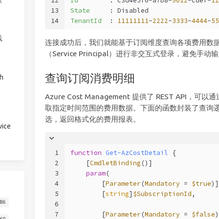
12
Id
        : c3d4e5f6-a7b8-
9012
-cdef-
12
13
State
     : Disabled
14
TenantId
  : 
11111111
-
2222
-
3333
-
4444
-
55
践
连接成功后，我们就能基于订阅维度查询各项费用数
（Service Principal）进行非交互式登录，避免手
查询订阅消费明细
h
Azure Cost Management 提供了 REST API，可以
取指定时间范围的费用数据。下面的函数封装了查询
选，返回格式化的费用报表。
ice
1
function
Get-AzCostDetail
 {
2
[
CmdletBinding
()]
3
param
(
4
        [
Parameter
(
Mandatory
 = 
$true
)]
5
        [
string
]
$SubscriptionId
,
86
6
7
        [
Parameter
(
Mandatory
 = 
$false
)
60