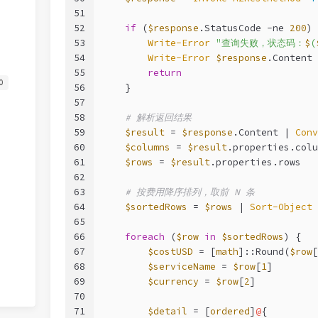
51
52
if
 (
$response
.StatusCode 
-ne
200
) 
53
Write-Error
"查询失败，状态码：
$
(
54
Write-Error
$response
.Content
55
return
0
56
    }
57
58
# 解析返回结果
59
$result
 = 
$response
.Content | 
Conv
60
$columns
 = 
$result
.properties.colu
61
$rows
 = 
$result
.properties.rows
62
63
# 按费用降序排列，取前 N 条
64
$sortedRows
 = 
$rows
 | 
Sort-Object
 
65
66
foreach
 (
$row
in
$sortedRows
) {
67
$costUSD
 = [
math
]::Round(
$row
[
68
$serviceName
 = 
$row
[
1
]
69
$currency
 = 
$row
[
2
]
70
71
$detail
 = [
ordered
]
@
{