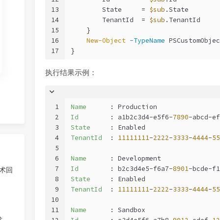
13
        State     = 
$sub
.State
14
        TenantId  = 
$sub
.TenantId
15
    }
16
New-Object
-TypeName
 PSCustomObjec
17
}
执行结果示例：
1
Name
      : Production
2
Id
        : a1b2c3d4-e5f6-
7890
-abcd-ef
3
State
     : Enabled
4
TenantId
  : 
11111111
-
2222
-
3333
-
4444
-
55
5
6
Name
      : Development
7
Id
        : b2c3d4e5-f6a7-
8901
-bcde-f1
技术回
8
State
     : Enabled
9
TenantId
  : 
11111111
-
2222
-
3333
-
4444
-
55
10
11
Name
      : Sandbox
发