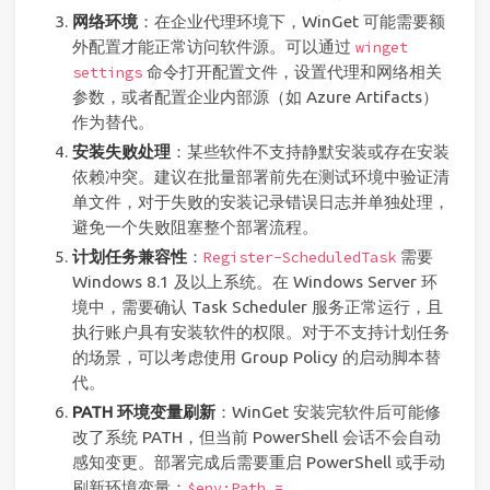
网络环境
：在企业代理环境下，WinGet 可能需要额
外配置才能正常访问软件源。可以通过
winget
命令打开配置文件，设置代理和网络相关
settings
参数，或者配置企业内部源（如 Azure Artifacts）
作为替代。
安装失败处理
：某些软件不支持静默安装或存在安装
依赖冲突。建议在批量部署前先在测试环境中验证清
单文件，对于失败的安装记录错误日志并单独处理，
避免一个失败阻塞整个部署流程。
计划任务兼容性
：
需要
Register-ScheduledTask
Windows 8.1 及以上系统。在 Windows Server 环
境中，需要确认 Task Scheduler 服务正常运行，且
执行账户具有安装软件的权限。对于不支持计划任务
的场景，可以考虑使用 Group Policy 的启动脚本替
代。
PATH 环境变量刷新
：WinGet 安装完软件后可能修
改了系统 PATH，但当前 PowerShell 会话不会自动
感知变更。部署完成后需要重启 PowerShell 或手动
刷新环境变量：
$env:Path =