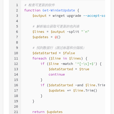
1
# 检查可更新的软件
2
function
Get-WinGetUpdate
 {
3
$output
 = winget upgrade 
--accept-source
4
5
# 解析输出获取可更新的包列表
6
$lines
 = 
$output
-split
"`n"
7
$updates
 = 
@
()
8
9
# 找到数据行（跳过标题和分隔线）
10
$dataStarted
 = 
$false
11
foreach
 (
$line
in
$lines
) {
12
if
 (
$line
-match
'^[-\s]+$'
) {
13
$dataStarted
 = 
$true
14
continue
15
        }
16
if
 (
$dataStarted
-and
$line
.Trim() 
-
17
$updates
 += 
$line
.Trim()
18
        }
19
    }
20
21
return
$updates