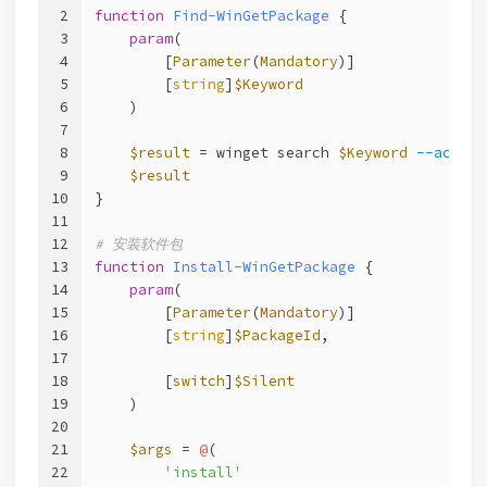
2
function
Find-WinGetPackage
 {
3
param
(
4
        [
Parameter
(
Mandatory
)]
5
        [
string
]
$Keyword
6
    )
7
8
$result
 = winget search 
$Keyword
--accept
9
$result
10
}
11
12
# 安装软件包
13
function
Install-WinGetPackage
 {
14
param
(
15
        [
Parameter
(
Mandatory
)]
16
        [
string
]
$PackageId
,
17
18
        [
switch
]
$Silent
19
    )
20
21
$args
 = 
@
(
22
'install'