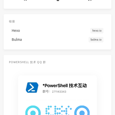
链接
Hexo
hexo.io
Bulma
bulma.io
POWERSHELL 技术 QQ 群