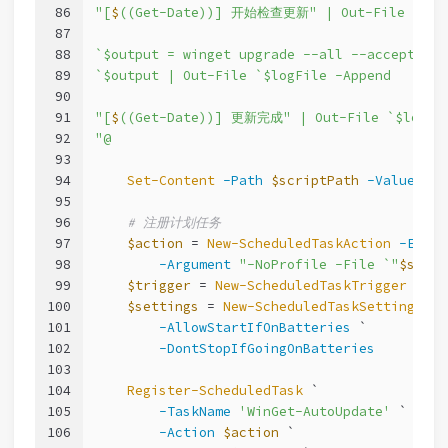
86
"[
$
((Get-Date))] 开始检查更新" | Out-File `$log
87
88
`$output = winget upgrade --all --accept-sou
89
`$output | Out-File `$logFile -Append
90
91
"[
$
((Get-Date))] 更新完成" | Out-File `$logFil
92
"@
93
94
Set-Content
-Path
$scriptPath
-Value
$sc
95
96
# 注册计划任务
97
$action
 = 
New-ScheduledTaskAction
-Execu
98
-Argument
"-NoProfile -File `"
$scrip
99
$trigger
 = 
New-ScheduledTaskTrigger
-Dai
100
$settings
 = 
New-ScheduledTaskSettingsSet
101
-AllowStartIfOnBatteries
 `
102
-DontStopIfGoingOnBatteries
103
104
Register-ScheduledTask
 `
105
-TaskName
'WinGet-AutoUpdate'
 `
106
-Action
$action
 `