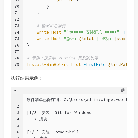
70
        }
71
    }
72
73
# 输出汇总报告
74
Write-Host
"`n===== 安装汇总 ====="
-Foreg
75
Write-Host
"总计: 
$total
 | 成功: 
$success
 
76
}
77
78
# 示例：仅安装 Runtime 类别的软件
79
Install-WinGetFromList
-ListFile
$listPath
-C
执行结果示例：
1
软件清单已保存到: C:\Users\admin\winget-software-
2
3
[1/3] 安装: Git for Windows
4
  -> 成功
5
6
[2/3] 安装: PowerShell 7