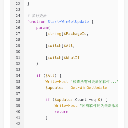
22
}
23
24
# 执行更新
25
function
Start-WinGetUpdate
 {
26
param
(
27
        [
string
]
$PackageId
,
28
29
        [
switch
]
$All
,
30
31
        [
switch
]
$WhatIf
32
    )
33
34
if
 (
$All
) {
35
Write-Host
"检查所有可更新的软件..."
-F
36
$updates
 = 
Get-WinGetUpdate
37
38
if
 (
$updates
.Count 
-eq
0
) {
39
Write-Host
"所有软件均为最新版本"
-
40
return
41
        }
42