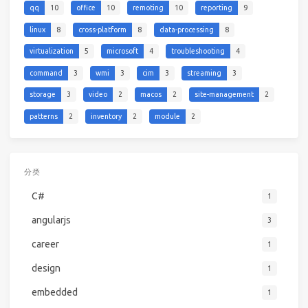
qq
10
office
10
remoting
10
reporting
9
linux
8
cross-platform
8
data-processing
8
virtualization
5
microsoft
4
troubleshooting
4
command
3
wmi
3
cim
3
streaming
3
storage
3
video
2
macos
2
site-management
2
patterns
2
inventory
2
module
2
分类
C#
1
angularjs
3
career
1
design
1
embedded
1