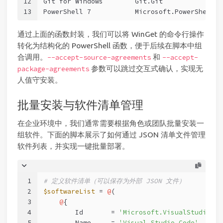
12
Git for Windows        Git.Git               
13
PowerShell 7           Microsoft.PowerShell  
通过上面的函数封装，我们可以将 WinGet 的命令行操作
转化为结构化的 PowerShell 函数，便于后续在脚本中组
合调用。
和
--accept-source-agreements
--accept-
参数可以跳过交互式确认，实现无
package-agreements
人值守安装。
批量安装与软件清单管理
在企业环境中，我们通常需要根据角色或团队批量安装一
组软件。下面的脚本展示了如何通过 JSON 清单文件管理
软件列表，并实现一键批量部署。
1
# 定义软件清单（可以保存为外部 JSON 文件）
2
$softwareList
 = 
@
(
3
@
{
4
        Id       = 
'Microsoft.VisualStudioCod
5
        Name     = 
'Visual Studio Code'