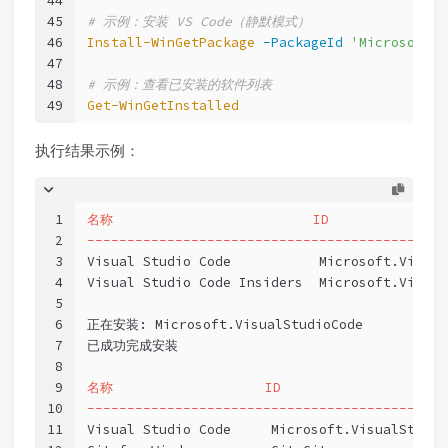
44
45
# 示例：安装 VS Code（静默模式）
46
Install-WinGetPackage
-PackageId
'Microsoft.V
47
48
# 示例：查看已安装的软件列表
49
Get-WinGetInstalled
执行结果示例：
1
名称                         ID             
2
---------------------------------------------
3
Visual Studio Code           Microsoft.Visual
4
Visual Studio Code Insiders  Microsoft.Visual
5
6
正在安装: Microsoft.VisualStudioCode
7
已成功完成安装
8
9
名称                   ID                    
10
---------------------------------------------
11
Visual Studio Code     Microsoft.VisualStudio