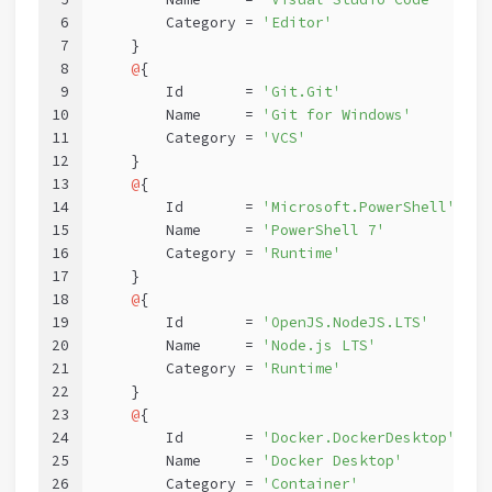
6
        Category = 
'Editor'
7
    }
8
@
{
9
        Id       = 
'Git.Git'
10
        Name     = 
'Git for Windows'
11
        Category = 
'VCS'
12
    }
13
@
{
14
        Id       = 
'Microsoft.PowerShell'
15
        Name     = 
'PowerShell 7'
16
        Category = 
'Runtime'
17
    }
18
@
{
19
        Id       = 
'OpenJS.NodeJS.LTS'
20
        Name     = 
'Node.js LTS'
21
        Category = 
'Runtime'
22
    }
23
@
{
24
        Id       = 
'Docker.DockerDesktop'
25
        Name     = 
'Docker Desktop'
26
        Category = 
'Container'