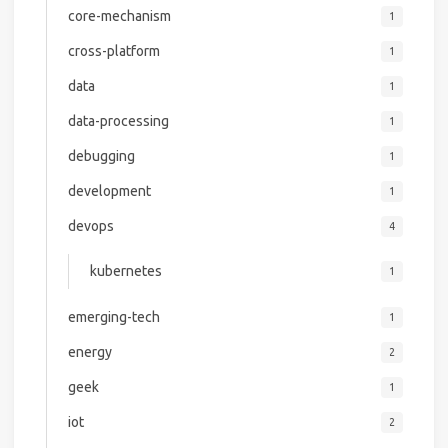
core-mechanism
1
cross-platform
1
data
1
data-processing
1
debugging
1
development
1
devops
4
kubernetes
1
emerging-tech
1
energy
2
geek
1
iot
2