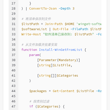
27
    }
28
) | 
ConvertTo-Json
-Depth
3
29
30
# 将清单保存到文件
31
$listPath
 = 
Join-Path
$HOME
'winget-software-
32
$softwareList
 | 
Out-File
-FilePath
$listPath
33
Write-Host
"软件清单已保存到: 
$listPath
"
-Foregr
34
35
# 从文件加载并批量安装
36
function
Install-WinGetFromList
 {
37
param
(
38
        [
Parameter
(
Mandatory
)]
39
        [
string
]
$ListFile
,
40
41
        [
string
[]]
$Categories
42
    )
43
44
$packages
 = 
Get-Content
$ListFile
-Raw
 | 
45
46
# 按类别过滤
47
if
 (
$Categories
) {