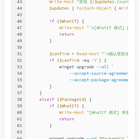
43
Write-Host
"发现 
$
(
$updates
.Count) 
44
$updates
 | 
ForEach-Object
 { 
Write-Ho
45
46
if
 (
$WhatIf
) {
47
Write-Host
"`n[WhatIf 模式] 跳过
48
return
49
        }
50
51
$confirm
 = 
Read-Host
"`n确认更新全部? (
52
if
 (
$confirm
-eq
'Y'
) {
53
            winget upgrade 
--all
 `
54
--accept-source-agreements
 `
55
--accept-package-agreements
56
        }
57
    }
58
elseif
 (
$PackageId
) {
59
if
 (
$WhatIf
) {
60
Write-Host
"[WhatIf 模式] 将更新: 
61
return
62
        }
63
64
        winget upgrade 
--id
$PackageId
 `