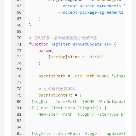
65
--accept-source-agreements
 `
66
--accept-package-agreements
2
>&
1
67
    }
68
}
69
70
# 定时任务：每天检查更新并记录日志
71
function
Register-WinGetUpdateTask
 {
72
param
(
73
        [
string
]
$Time
 = 
'03:00'
74
    )
75
76
$scriptPath
 = 
Join-Path
$HOME
'winget-au
77
78
# 生成自动更新脚本
79
$scriptContent
 = 
@"
80
`$logDir = Join-Path `$HOME 'WinGetUpdateLog
81
if (-not (Test-Path `$logDir)) {
82
    New-Item -Path `$logDir -ItemType Direct
83
}
84
85
`$logFile = Join-Path `$logDir "update-
$
(Get