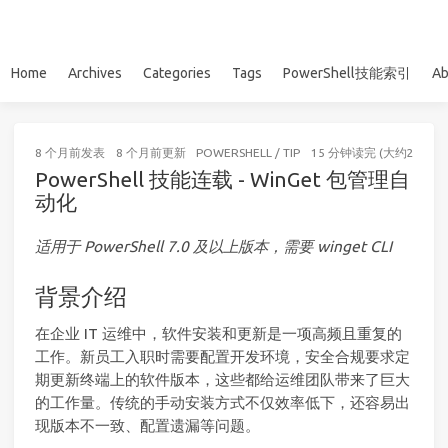
Home
Archives
Categories
Tags
PowerShell技能索引
Ab
8 个月前
发表
8 个月前
更新
POWERSHELL
/
TIP
15 分钟读完 (大约2205个
PowerShell 技能连载 - WinGet 包管理自
动化
适用于 PowerShell 7.0 及以上版本，需要 winget CLI
背景介绍
在企业 IT 运维中，软件安装和更新是一项高频且重复的
工作。新员工入职时需要配置开发环境，安全合规要求定
期更新终端上的软件版本，这些都给运维团队带来了巨大
的工作量。传统的手动安装方式不仅效率低下，还容易出
现版本不一致、配置遗漏等问题。