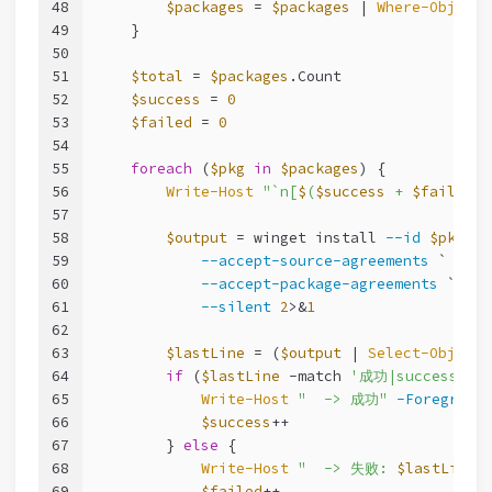
48
$packages
 = 
$packages
 | 
Where-Object
 
49
    }
50
51
$total
 = 
$packages
.Count
52
$success
 = 
0
53
$failed
 = 
0
54
55
foreach
 (
$pkg
in
$packages
) {
56
Write-Host
"`n[
$
(
$success
 + 
$failed
 +
57
58
$output
 = winget install 
--id
$pkg
.Id
59
--accept-source-agreements
 `
60
--accept-package-agreements
 `
61
--silent
2
>&
1
62
63
$lastLine
 = (
$output
 | 
Select-Object
64
if
 (
$lastLine
-match
'成功|successful
65
Write-Host
"  -> 成功"
-Foregroun
66
$success
++
67
        } 
else
 {
68
Write-Host
"  -> 失败: 
$lastLine
"
69
$failed
++