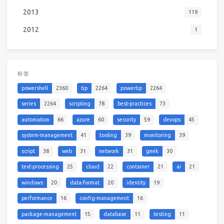
2013
119
2012
1
标签
powershell
2360
tip
2264
powertip
2264
series
2264
scripting
78
best-practices
73
automation
66
azure
60
security
59
devops
45
system-management
41
tooling
39
monitoring
39
script
38
web
31
network
31
geek
30
text-processing
25
cloud
22
container
21
ai
21
windows
20
data-format
20
identity
19
performance
16
config-management
16
package-management
15
database
11
testing
11