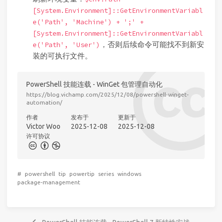
[System.Environment]::GetEnvironmentVariabl
e('Path', 'Machine') + ';' +
[System.Environment]::GetEnvironmentVariabl
，否则后续命令可能找不到新安
e('Path', 'User')
装的可执行文件。
PowerShell 技能连载 - WinGet 包管理自动化
https://blog.vichamp.com/2025/12/08/powershell-winget-
automation/
作者
发布于
更新于
Victor Woo
2025-12-08
2025-12-08
许可协议
#
powershell
tip
powertip
series
windows
package-management