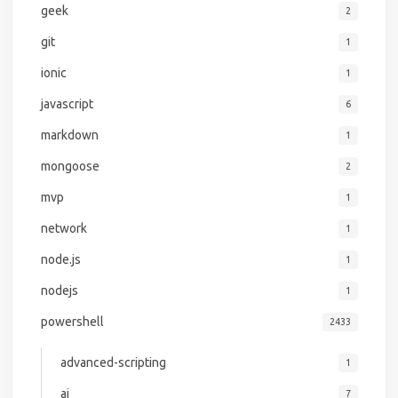
geek
2
git
1
ionic
1
javascript
6
markdown
1
mongoose
2
mvp
1
network
1
node.js
1
nodejs
1
powershell
2433
advanced-scripting
1
ai
7