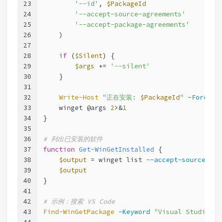
23
'--id'
, 
$PackageId
24
'--accept-source-agreements'
25
'--accept-package-agreements'
26
    )
27
28
if
 (
$Silent
) {
29
$args
 += 
'--silent'
30
    }
31
32
Write-Host
"正在安装: 
$PackageId
"
-Foregro
33
    winget @args 
2
>&
1
34
}
35
36
# 列出已安装的软件
37
function
Get-WinGetInstalled
 {
38
$output
 = winget list 
--accept-source-agr
39
$output
40
}
41
42
# 示例：搜索 VS Code
43
Find-WinGetPackage
-Keyword
"Visual Studio Co