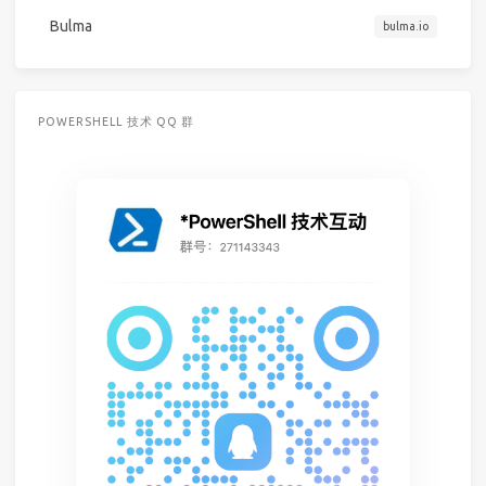
Bulma
bulma.io
POWERSHELL 技术 QQ 群