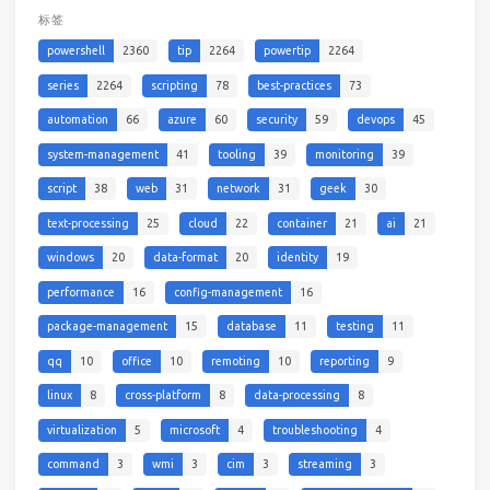
标签
powershell
2360
tip
2264
powertip
2264
series
2264
scripting
78
best-practices
73
automation
66
azure
60
security
59
devops
45
system-management
41
tooling
39
monitoring
39
script
38
web
31
network
31
geek
30
text-processing
25
cloud
22
container
21
ai
21
windows
20
data-format
20
identity
19
performance
16
config-management
16
package-management
15
database
11
testing
11
qq
10
office
10
remoting
10
reporting
9
linux
8
cross-platform
8
data-processing
8
virtualization
5
microsoft
4
troubleshooting
4
command
3
wmi
3
cim
3
streaming
3