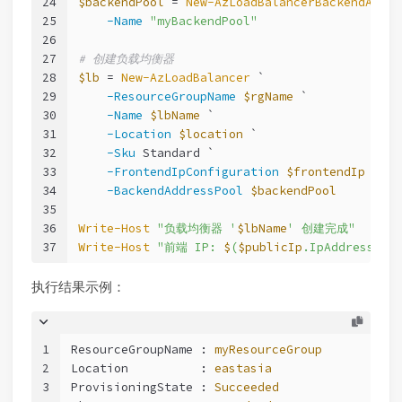
24
$backendPool
 = 
New-AzLoadBalancerBackendAddre
25
-Name
"myBackendPool"
26
27
# 创建负载均衡器
28
$lb
 = 
New-AzLoadBalancer
 `
29
-ResourceGroupName
$rgName
 `
30
-Name
$lbName
 `
31
-Location
$location
 `
32
-Sku
 Standard `
33
-FrontendIpConfiguration
$frontendIp
 `
34
-BackendAddressPool
$backendPool
35
36
Write-Host
"负载均衡器 '
$lbName
' 创建完成"
37
Write-Host
"前端 IP: 
$
(
$publicIp
.IpAddress)"
执行结果示例：
1
ResourceGroupName : 
myResourceGroup
2
Location          : 
eastasia
3
ProvisioningState : 
Succeeded