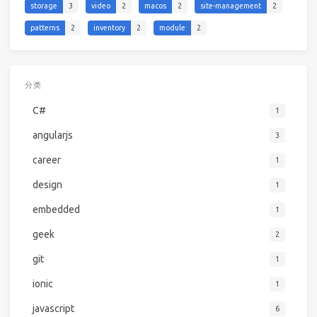
storage
3
video
2
macos
2
site-management
2
patterns
2
inventory
2
module
2
分类
C#
1
angularjs
3
career
1
design
1
embedded
1
geek
2
git
1
ionic
1
javascript
6