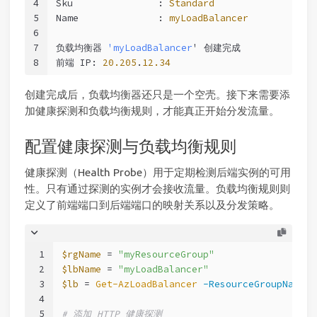
4
Sku               : 
Standard
5
Name              : 
myLoadBalancer
6
7
负载均衡器 
'myLoadBalancer
' 创建完成
8
前端 IP: 
20.205
.
12.34
创建完成后，负载均衡器还只是一个空壳。接下来需要添
加健康探测和负载均衡规则，才能真正开始分发流量。
配置健康探测与负载均衡规则
健康探测（Health Probe）用于定期检测后端实例的可用
性。只有通过探测的实例才会接收流量。负载均衡规则则
定义了前端端口到后端端口的映射关系以及分发策略。
1
$rgName
 = 
"myResourceGroup"
2
$lbName
 = 
"myLoadBalancer"
3
$lb
 = 
Get-AzLoadBalancer
-ResourceGroupName
$
4
5
# 添加 HTTP 健康探测