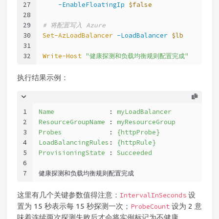
27
-EnableFloatingIp
$false
28
29
# 将配置写入 Azure
30
Set-AzLoadBalancer
-LoadBalancer
$lb
31
32
Write-Host
"健康探测和负载均衡规则配置完成"
执行结果示例：
1
Name
              :
myLoadBalancer
2
ResourceGroupName
 :
myResourceGroup
3
Probes
            :
{httpProbe}
4
LoadBalancingRules
:
{httpRule}
5
ProvisioningState
 :
Succeeded
6
7
健康探测和负载均衡规则配置完成
这里有几个关键参数值得注意：
设
IntervalInSeconds
置为 15 秒表示每 15 秒探测一次；
设为 2 意
ProbeCount
味着连续两次探测失败后才会将实例标记为不健康。