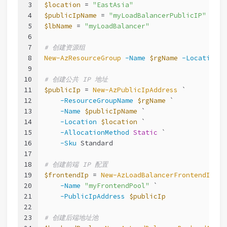
3
$location
 = 
"EastAsia"
4
$publicIpName
 = 
"myLoadBalancerPublicIP"
5
$lbName
 = 
"myLoadBalancer"
6
7
# 创建资源组
8
New-AzResourceGroup
-Name
$rgName
-Location
$
9
10
# 创建公共 IP 地址
11
$publicIp
 = 
New-AzPublicIpAddress
 `
12
-ResourceGroupName
$rgName
 `
13
-Name
$publicIpName
 `
14
-Location
$location
 `
15
-AllocationMethod
Static
 `
16
-Sku
 Standard
17
18
# 创建前端 IP 配置
19
$frontendIp
 = 
New-AzLoadBalancerFrontendIpCon
20
-Name
"myFrontendPool"
 `
21
-PublicIpAddress
$publicIp
22
23
# 创建后端地址池