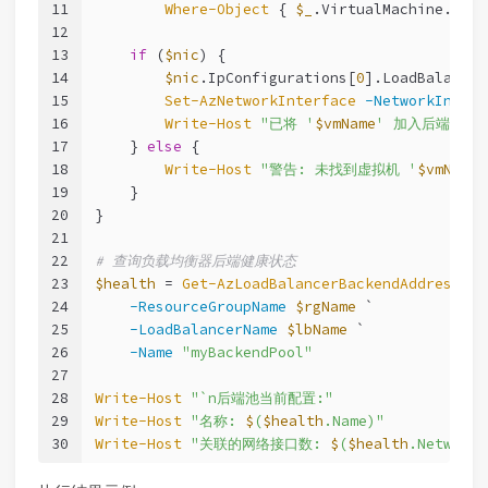
11
Where-Object
 { 
$_
.VirtualMachine.Id 
-
12
13
if
 (
$nic
) {
14
$nic
.IpConfigurations[
0
].LoadBalancer
15
Set-AzNetworkInterface
-NetworkInterf
16
Write-Host
"已将 '
$vmName
' 加入后端池"
17
    } 
else
 {
18
Write-Host
"警告: 未找到虚拟机 '
$vmName
19
    }
20
}
21
22
# 查询负载均衡器后端健康状态
23
$health
 = 
Get-AzLoadBalancerBackendAddressPoo
24
-ResourceGroupName
$rgName
 `
25
-LoadBalancerName
$lbName
 `
26
-Name
"myBackendPool"
27
28
Write-Host
"`n后端池当前配置:"
29
Write-Host
"名称: 
$
(
$health
.Name)"
30
Write-Host
"关联的网络接口数: 
$
(
$health
.NetworkI