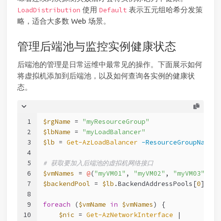
使用
表示五元组哈希分发策
LoadDistribution
Default
略，适合大多数 Web 场景。
管理后端池与监控实例健康状态
后端池的管理是日常运维中最常见的操作。下面展示如何
将虚拟机添加到后端池，以及如何查询各实例的健康状
态。
1
$rgName
 = 
"myResourceGroup"
2
$lbName
 = 
"myLoadBalancer"
3
$lb
 = 
Get-AzLoadBalancer
-ResourceGroupName
$
4
5
# 获取要加入后端池的虚拟机网络接口
6
$vmNames
 = 
@
(
"myVM01"
, 
"myVM02"
, 
"myVM03"
)
7
$backendPool
 = 
$lb
.BackendAddressPools
[
0
]
8
9
foreach
 (
$vmName
in
$vmNames
) {
10
$nic
 = 
Get-AzNetworkInterface
 |