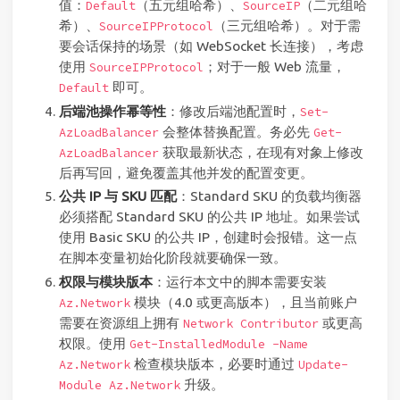
值：
（五元组哈希）、
（二元组哈
Default
SourceIP
希）、
（三元组哈希）。对于需
SourceIPProtocol
要会话保持的场景（如 WebSocket 长连接），考虑
使用
；对于一般 Web 流量，
SourceIPProtocol
即可。
Default
后端池操作幂等性
：修改后端池配置时，
Set-
会整体替换配置。务必先
AzLoadBalancer
Get-
获取最新状态，在现有对象上修改
AzLoadBalancer
后再写回，避免覆盖其他并发的配置变更。
公共 IP 与 SKU 匹配
：Standard SKU 的负载均衡器
必须搭配 Standard SKU 的公共 IP 地址。如果尝试
使用 Basic SKU 的公共 IP，创建时会报错。这一点
在脚本变量初始化阶段就要确保一致。
权限与模块版本
：运行本文中的脚本需要安装
模块（4.0 或更高版本），且当前账户
Az.Network
需要在资源组上拥有
或更高
Network Contributor
权限。使用
Get-InstalledModule -Name
检查模块版本，必要时通过
Az.Network
Update-
升级。
Module Az.Network