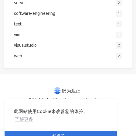
server
2
software-engineering
1
text
1
vim
1
visualstudio
2
web
2
© 2026 Victor Woo
Powered by
Hexo
&
Icarus
此网站使用Cookie来改善您的体验。
了解更多
知道了！