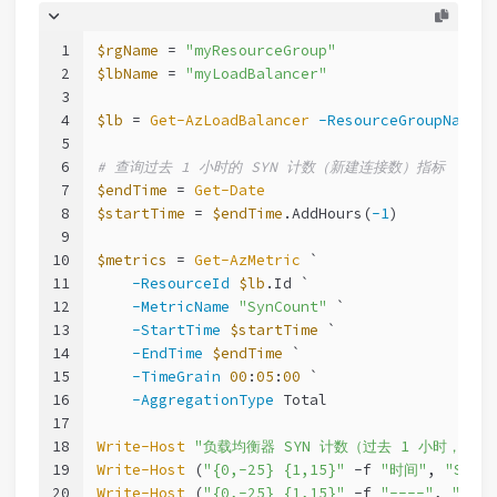
1
$rgName
 = 
"myResourceGroup"
2
$lbName
 = 
"myLoadBalancer"
3
4
$lb
 = 
Get-AzLoadBalancer
-ResourceGroupName
$
5
6
# 查询过去 1 小时的 SYN 计数（新建连接数）指标
7
$endTime
 = 
Get-Date
8
$startTime
 = 
$endTime
.AddHours(
-1
)
9
10
$metrics
 = 
Get-AzMetric
 `
11
-ResourceId
$lb
.Id `
12
-MetricName
"SynCount"
 `
13
-StartTime
$startTime
 `
14
-EndTime
$endTime
 `
15
-TimeGrain
00
:
05
:
00
 `
16
-AggregationType
 Total
17
18
Write-Host
"负载均衡器 SYN 计数（过去 1 小时，每 5
19
Write-Host
 (
"{0,-25} {1,15}"
-f
"时间"
, 
"SYN 
20
Write-Host
 (
"{0,-25} {1,15}"
-f
"----"
, 
"----