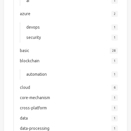
ai
1
azure
2
devops
1
security
1
basic
28
blockchain
1
automation
1
cloud
6
core-mechanism
1
cross-platform
1
data
1
data-processing
1