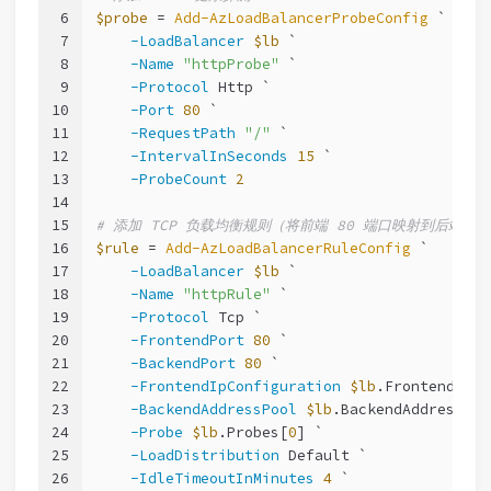
6
$probe
 = 
Add-AzLoadBalancerProbeConfig
 `
7
-LoadBalancer
$lb
 `
8
-Name
"httpProbe"
 `
9
-Protocol
 Http `
10
-Port
80
 `
11
-RequestPath
"/"
 `
12
-IntervalInSeconds
15
 `
13
-ProbeCount
2
14
15
# 添加 TCP 负载均衡规则（将前端 80 端口映射到后端 8
16
$rule
 = 
Add-AzLoadBalancerRuleConfig
 `
17
-LoadBalancer
$lb
 `
18
-Name
"httpRule"
 `
19
-Protocol
 Tcp `
20
-FrontendPort
80
 `
21
-BackendPort
80
 `
22
-FrontendIpConfiguration
$lb
.FrontendIpCo
23
-BackendAddressPool
$lb
.BackendAddressPoo
24
-Probe
$lb
.Probes[
0
] `
25
-LoadDistribution
 Default `
26
-IdleTimeoutInMinutes
4
 `