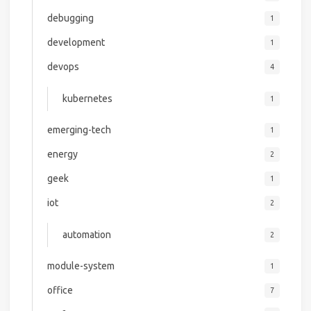
debugging
1
development
1
devops
4
kubernetes
1
emerging-tech
1
energy
2
geek
1
iot
2
automation
2
module-system
1
office
7