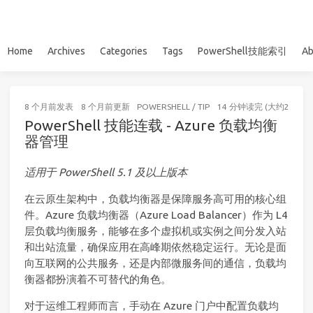
Home
Archives
Categories
Tags
PowerShell技能索引
Ab
8 个月前
发表
8 个月前
更新
POWERSHELL
/
TIP
14 分钟读完 (大约2062个
PowerShell 技能连载 - Azure 负载均衡
器管理
适用于 PowerShell 5.1 及以上版本
在云原生架构中，负载均衡器是保障服务高可用的核心组
件。Azure 负载均衡器（Azure Load Balancer）作为 L4
层负载均衡服务，能够在多个虚拟机或实例之间分发入站
和出站流量，确保应用在高峰期依然稳定运行。无论是面
向互联网的公共服务，还是内部微服务间的通信，负载均
衡器都扮演着不可替代的角色。
对于运维工程师而言，手动在 Azure 门户中配置负载均