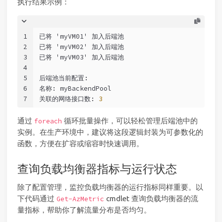
执行结果示例：
1
已将 'myVM01' 加入后端池
2
已将 'myVM02' 加入后端池
3
已将 'myVM03' 加入后端池
4
5
后端池当前配置
:
6
名称
:
 myBackendPool
7
关联的网络接口数
:
3
通过
循环批量操作，可以轻松管理后端池中的
foreach
实例。在生产环境中，建议将这段逻辑封装为可参数化的
函数，方便在扩容或缩容时快速调用。
查询负载均衡器指标与运行状态
除了配置管理，监控负载均衡器的运行指标同样重要。以
下代码通过
cmdlet 查询负载均衡器的流
Get-AzMetric
量指标，帮助你了解流量分布是否均匀。