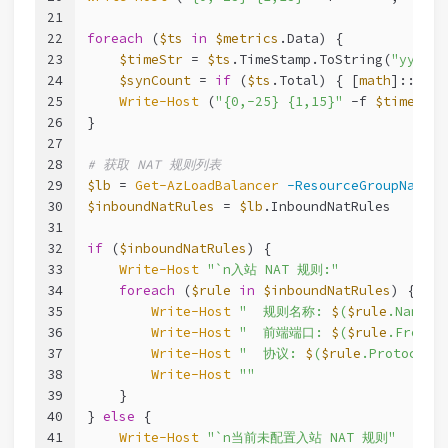
21
22
foreach
 (
$ts
in
$metrics
.Data) {
23
$timeStr
 = 
$ts
.TimeStamp.ToString(
"yyyy-M
24
$synCount
 = 
if
 (
$ts
.Total) { [
math
]::Roun
25
Write-Host
 (
"{0,-25} {1,15}"
-f
$timeStr
,
26
}
27
28
# 获取 NAT 规则列表
29
$lb
 = 
Get-AzLoadBalancer
-ResourceGroupName
$
30
$inboundNatRules
 = 
$lb
.InboundNatRules
31
32
if
 (
$inboundNatRules
) {
33
Write-Host
"`n入站 NAT 规则:"
34
foreach
 (
$rule
in
$inboundNatRules
) {
35
Write-Host
"  规则名称: 
$
(
$rule
.Name)"
36
Write-Host
"  前端端口: 
$
(
$rule
.Front
37
Write-Host
"  协议: 
$
(
$rule
.Protocol)
38
Write-Host
""
39
    }
40
} 
else
 {
41
Write-Host
"`n当前未配置入站 NAT 规则"