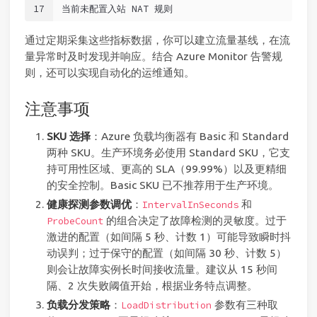
17
当前未配置入站 NAT 规则
通过定期采集这些指标数据，你可以建立流量基线，在流
量异常时及时发现并响应。结合 Azure Monitor 告警规
则，还可以实现自动化的运维通知。
注意事项
SKU 选择
：Azure 负载均衡器有 Basic 和 Standard
两种 SKU。生产环境务必使用 Standard SKU，它支
持可用性区域、更高的 SLA（99.99%）以及更精细
的安全控制。Basic SKU 已不推荐用于生产环境。
健康探测参数调优
：
和
IntervalInSeconds
的组合决定了故障检测的灵敏度。过于
ProbeCount
激进的配置（如间隔 5 秒、计数 1）可能导致瞬时抖
动误判；过于保守的配置（如间隔 30 秒、计数 5）
则会让故障实例长时间接收流量。建议从 15 秒间
隔、2 次失败阈值开始，根据业务特点调整。
负载分发策略
：
参数有三种取
LoadDistribution