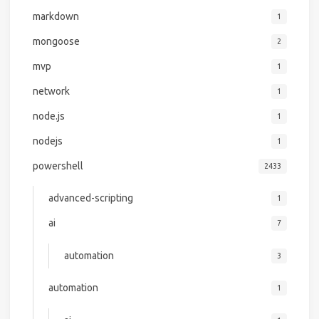
markdown
1
mongoose
2
mvp
1
network
1
node.js
1
nodejs
1
powershell
2433
advanced-scripting
1
ai
7
automation
3
automation
1