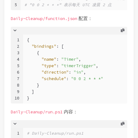
5
# "0 0 2 * * *" 表示每天 UTC 凌晨 2 点
配置：
Daily-Cleanup/function.json
1
{
2
"bindings"
:
[
3
{
4
"name"
:
"Timer"
,
5
"type"
:
"timerTrigger"
,
6
"direction"
:
"in"
,
7
"schedule"
:
"0 0 2 * * *"
8
}
9
]
10
}
内容：
Daily-Cleanup/run.ps1
1
# Daily-Cleanup/run.ps1