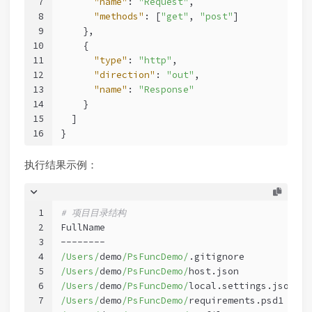
7
"name"
:
"Request"
,
8
"methods"
:
[
"get"
,
"post"
]
9
}
,
10
{
11
"type"
:
"http"
,
12
"direction"
:
"out"
,
13
"name"
:
"Response"
14
}
15
]
16
}
执行结果示例：
1
# 项目目录结构
2
FullName
3
--------
4
/Users/
demo
/PsFuncDemo/
.gitignore
5
/Users/
demo
/PsFuncDemo/
host.json
6
/Users/
demo
/PsFuncDemo/
local.settings.json
7
/Users/
demo
/PsFuncDemo/
requirements.psd1