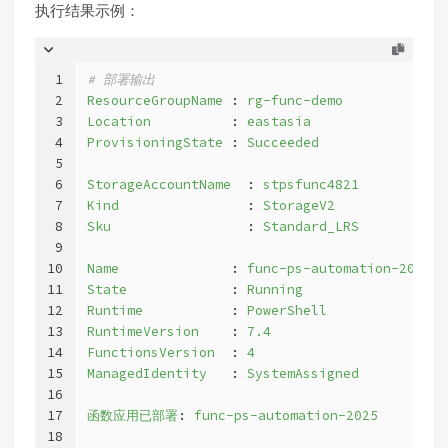
执行结果示例：
1
# 部署输出
2
ResourceGroupName
 :
rg-func-demo
3
Location
          :
eastasia
4
ProvisioningState
 :
Succeeded
5
6
StorageAccountName
  :
stpsfunc4821
7
Kind
                :
StorageV2
8
Sku
                 :
Standard_LRS
9
10
Name
              :
func-ps-automation-2025
11
State
             :
Running
12
Runtime
           :
PowerShell
13
RuntimeVersion
    :
7.4
14
FunctionsVersion
  :
4
15
ManagedIdentity
   :
SystemAssigned
16
17
函数应用已部署
:
func-ps-automation-2025
18