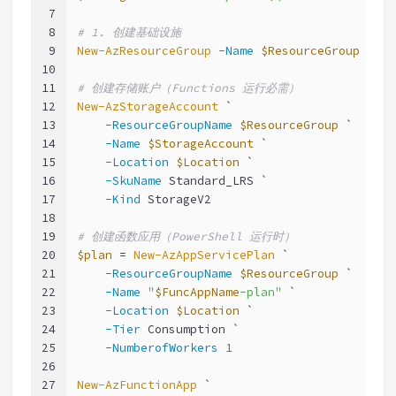
7
8
# 1. 创建基础设施
9
New-AzResourceGroup
-Name
$ResourceGroup
-Loc
10
11
# 创建存储账户（Functions 运行必需）
12
New-AzStorageAccount
 `
13
-ResourceGroupName
$ResourceGroup
 `
14
-Name
$StorageAccount
 `
15
-Location
$Location
 `
16
-SkuName
 Standard_LRS `
17
-Kind
 StorageV2
18
19
# 创建函数应用（PowerShell 运行时）
20
$plan
 = 
New-AzAppServicePlan
 `
21
-ResourceGroupName
$ResourceGroup
 `
22
-Name
"
$FuncAppName
-plan"
 `
23
-Location
$Location
 `
24
-Tier
 Consumption `
25
-NumberofWorkers
1
26
27
New-AzFunctionApp
 `