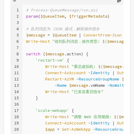
1
# Process-QueueMessage/run.ps1
2
param
(
$QueueItem
, 
$TriggerMetadata
)
3
4
# 队列消息为 JSON 格式，解析操作指令
5
$message
 = 
$QueueItem
 | 
ConvertFrom-Json
6
Write-Host
"收到队列消息，操作类型: 
$
(
$message
.ac
7
8
switch
 (
$message
.action) {
9
'restart-vm'
 {
10
Write-Host
"重启虚拟机: 
$
(
$message
.vmNa
11
Connect-AzAccount
-Identity
 | 
Out-Nul
12
Restart-AzVM
-ResourceGroupName
$mess
13
-Name
$message
.vmName 
-NoWait
14
Write-Host
"已发送重启指令"
15
    }
16
17
'scale-webapp'
 {
18
Write-Host
"调整 Web 应用规模: 
$
(
$messa
19
Connect-AzAccount
-Identity
 | 
Out-Nul
20
$app
 = 
Get-AzWebApp
-ResourceGroupNam