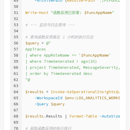
49
-ArchivePath
 (
Resolve-Path
'./PsFuncDemo.
50
51
Write-Host
"函数应用已部署: 
$FuncAppName
"
52
53
# --- 监控与日志查询 ---
54
55
# 查询函数应用最近 1 小时的执行日志
56
$query
 = 
@"
57
AppTraces
58
| where AppRoleName == '
$FuncAppName
'
59
| where TimeGenerated > ago(1h)
60
| project TimeGenerated, MessageSeverity, Mes
61
| order by TimeGenerated desc
62
"@
63
64
$results
 = 
Invoke-AzOperationalInsightsQuery
 
65
-WorkspaceId
$env:LOG_ANALYTICS_WORKSPACE
66
-Query
$query
67
68
$results
.Results | 
Format-Table
-AutoSize
69
70
# 获取函数应用的执行统计