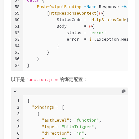
57
catch
 {
58
Push-OutputBinding
-Name
 Response 
-Value
 
59
        [
HttpResponseContext
]
@
{
60
            StatusCode = [
HttpStatusCode
]::In
61
            Body       = 
@
{
62
                status = 
'error'
63
                error  = 
$_
.Exception.Message
64
            }
65
        }
66
    )
67
}
以下是
的绑定配置：
function.json
1
{
2
"bindings"
:
[
3
{
4
"authLevel"
:
"function"
,
5
"type"
:
"httpTrigger"
,
6
"direction"
:
"in"
,