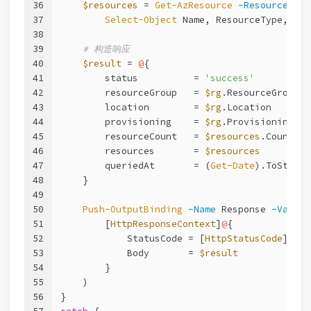
36
$resources
 = 
Get-AzResource
-ResourceGrou
37
Select-Object
 Name, ResourceType, Loc
38
39
# 构造响应
40
$result
 = 
@
{
41
        status          = 
'success'
42
        resourceGroup   = 
$rg
.ResourceGroupNa
43
        location        = 
$rg
.Location
44
        provisioning    = 
$rg
.ProvisioningSta
45
        resourceCount   = 
$resources
.Count
46
        resources       = 
$resources
47
        queriedAt       = (
Get-Date
).ToString
48
    }
49
50
Push-OutputBinding
-Name
 Response 
-Value
 
51
        [
HttpResponseContext
]
@
{
52
            StatusCode = [
HttpStatusCode
]::OK
53
            Body       = 
$result
54
        }
55
    )
56
}