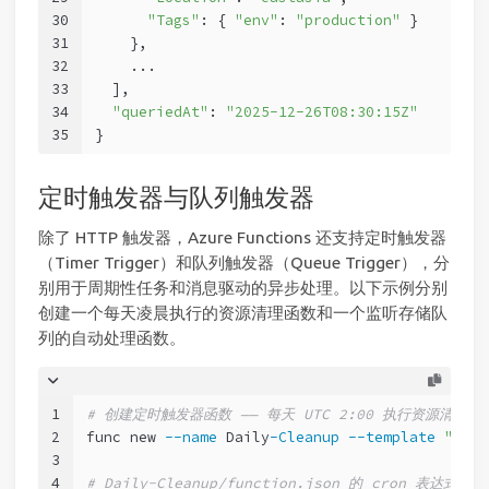
30
"Tags"
: { 
"env"
: 
"production"
 }
31
    },
32
    ...
33
  ],
34
"queriedAt"
: 
"2025-12-26T08:30:15Z"
35
}
定时触发器与队列触发器
除了 HTTP 触发器，Azure Functions 还支持定时触发器
（Timer Trigger）和队列触发器（Queue Trigger），分
别用于周期性任务和消息驱动的异步处理。以下示例分别
创建一个每天凌晨执行的资源清理函数和一个监听存储队
列的自动处理函数。
1
# 创建定时触发器函数 —— 每天 UTC 2:00 执行资源清理
2
func new 
--name
 Daily
-Cleanup
--template
"Time
3
4
# Daily-Cleanup/function.json 的 cron 表达式