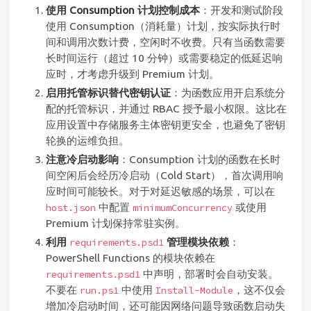
使用 Consumption 计划控制成本
：开发和测试阶段
使用 Consumption（消耗量）计划，按实际执行时
间和调用次数计费，空闲时不收费。只有当函数需要
长时间运行（超过 10 分钟）或需要稳定的低延迟响
应时，才考虑升级到 Premium 计划。
启用托管标识替代密钥认证
：为函数应用开启系统分
配的托管标识，并通过 RBAC 授予最小权限。这比在
应用设置中存储服务主体密钥更安全，也避免了密钥
轮换的运维负担。
注意冷启动影响
：Consumption 计划的函数在长时
间空闲后会经历冷启动（Cold Start），首次调用响
应时间可能较长。对于对延迟敏感的场景，可以在
中配置
或使用
host.json
minimumConcurrency
Premium 计划保持常驻实例。
利用
管理模块依赖
：
requirements.psd1
PowerShell Functions 的模块依赖在
中声明，部署时会自动安装。
requirements.psd1
不要在
中使用
，这不仅会
run.ps1
Install-Module
增加冷启动时间，还可能因网络问题导致函数启动失