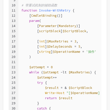
9
10
# 带重试机制的辅助函数
11
function
Invoke-WithRetry
 {
12
[
CmdletBinding
()]
13
param
(
14
        [
Parameter
(
Mandatory
)]
15
        [
scriptblock
]
$ScriptBlock
,
16
17
        [
int
]
$MaxRetries
 = 
3
,
18
        [
int
]
$DelaySeconds
 = 
5
,
19
        [
string
]
$OperationName
 = 
'操作'
20
    )
21
22
$attempt
 = 
0
23
while
 (
$attempt
-lt
$MaxRetries
) {
24
$attempt
++
25
try
 {
26
$result
 = & 
$ScriptBlock
27
Write-Host
"[
$OperationName
] 第 
$
28
return
$result
29
        }
30
catch
 {