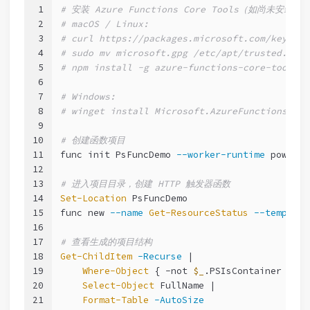
1
# 安装 Azure Functions Core Tools（如尚未安装）
2
# macOS / Linux:
3
# curl https://packages.microsoft.com/keys/mi
4
# sudo mv microsoft.gpg /etc/apt/trusted.gpg.
5
# npm install -g azure-functions-core-tools@4
6
7
# Windows:
8
# winget install Microsoft.AzureFunctionsCore
9
10
# 创建函数项目
11
func init PsFuncDemo 
--worker-runtime
 powersh
12
13
# 进入项目目录，创建 HTTP 触发器函数
14
Set-Location
 PsFuncDemo
15
func new 
--name
Get-ResourceStatus
--template
16
17
# 查看生成的项目结构
18
Get-ChildItem
-Recurse
 |
19
Where-Object
 { 
-not
$_
.PSIsContainer } |
20
Select-Object
 FullName |
21
Format-Table
-AutoSize