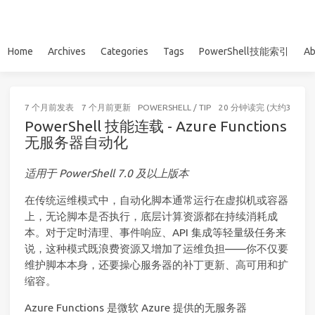
Home
Archives
Categories
Tags
PowerShell技能索引
Ab
7 个月前
发表
7 个月前
更新
POWERSHELL
/
TIP
20 分钟读完 (大约3061个
PowerShell 技能连载 - Azure Functions
无服务器自动化
适用于 PowerShell 7.0 及以上版本
在传统运维模式中，自动化脚本通常运行在虚拟机或容器
上，无论脚本是否执行，底层计算资源都在持续消耗成
本。对于定时清理、事件响应、API 集成等轻量级任务来
说，这种模式既浪费资源又增加了运维负担——你不仅要
维护脚本本身，还要操心服务器的补丁更新、高可用和扩
缩容。
Azure Functions 是微软 Azure 提供的无服务器