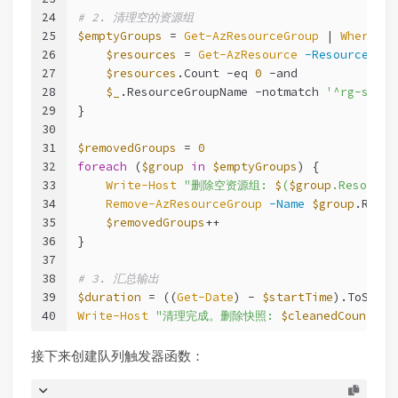
24
# 2. 清理空的资源组
25
$emptyGroups
 = 
Get-AzResourceGroup
 | 
Where-Ob
26
$resources
 = 
Get-AzResource
-ResourceGrou
27
$resources
.Count 
-eq
0
-and
28
$_
.ResourceGroupName 
-notmatch
'^rg-share
29
}
30
31
$removedGroups
 = 
0
32
foreach
 (
$group
in
$emptyGroups
) {
33
Write-Host
"删除空资源组: 
$
(
$group
.Resource
34
Remove-AzResourceGroup
-Name
$group
.Resou
35
$removedGroups
++
36
}
37
38
# 3. 汇总输出
39
$duration
 = ((
Get-Date
) - 
$startTime
).ToStrin
40
Write-Host
"清理完成。删除快照: 
$cleanedCount
 个
接下来创建队列触发器函数：