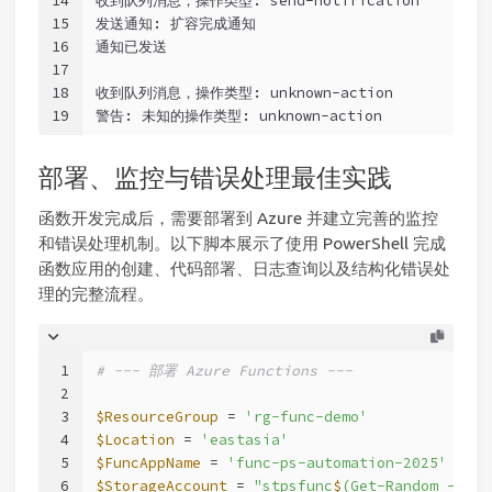
14
收到队列消息，操作类型: send-notification
15
发送通知: 扩容完成通知
16
通知已发送
17
18
收到队列消息，操作类型: unknown-action
19
警告: 未知的操作类型: unknown-action
部署、监控与错误处理最佳实践
函数开发完成后，需要部署到 Azure 并建立完善的监控
和错误处理机制。以下脚本展示了使用 PowerShell 完成
函数应用的创建、代码部署、日志查询以及结构化错误处
理的完整流程。
1
# --- 部署 Azure Functions ---
2
3
$ResourceGroup
 = 
'rg-func-demo'
4
$Location
 = 
'eastasia'
5
$FuncAppName
 = 
'func-ps-automation-2025'
6
$StorageAccount
 = 
"stpsfunc
$
(Get-Random -Maxi