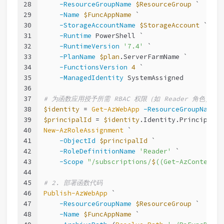
28
-ResourceGroupName
$ResourceGroup
 `
29
-Name
$FuncAppName
 `
30
-StorageAccountName
$StorageAccount
 `
31
-Runtime
 PowerShell `
32
-RuntimeVersion
'7.4'
 `
33
-PlanName
$plan
.ServerFarmName `
34
-FunctionsVersion
4
 `
35
-ManagedIdentity
 SystemAssigned
36
37
# 为函数应用授予所需 RBAC 权限（如 Reader 角色）
38
$identity
 = 
Get-AzWebApp
-ResourceGroupName
$
39
$principalId
 = 
$identity
.Identity.PrincipalId
40
New-AzRoleAssignment
 `
41
-ObjectId
$principalId
 `
42
-RoleDefinitionName
'Reader'
 `
43
-Scope
"/subscriptions/
$
((Get-AzContext).
44
45
# 2. 部署函数代码
46
Publish-AzWebApp
 `
47
-ResourceGroupName
$ResourceGroup
 `
48
-Name
$FuncAppName
 `