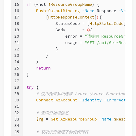
15
if
 (
-not
$ResourceGroupName
) {
16
Push-OutputBinding
-Name
 Response 
-Value
 
17
        [
HttpResponseContext
]
@
{
18
            StatusCode = [
HttpStatusCode
]::Ba
19
            Body       = 
@
{
20
                error = 
"请提供 ResourceGroup
21
                usage = 
"GET /api/Get-Resour
22
            }
23
        }
24
    )
25
return
26
}
27
28
try
 {
29
# 使用托管标识连接 Azure（Azure Functions 
30
Connect-AzAccount
-Identity
-ErrorAction
 
31
32
# 查询资源组信息
33
$rg
 = 
Get-AzResourceGroup
-Name
$Resource
34
35
# 获取该资源组下的资源列表