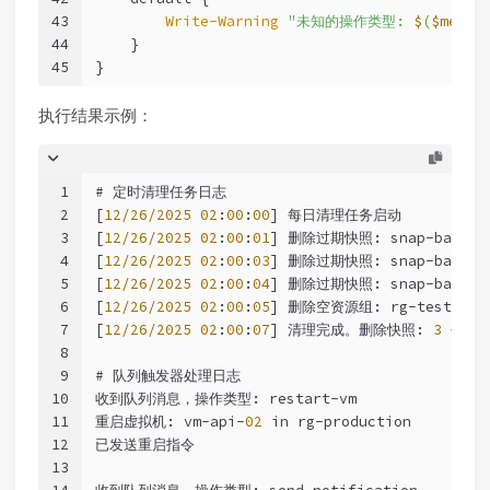
43
Write-Warning
"未知的操作类型: 
$
(
$messa
44
    }
45
}
执行结果示例：
1
# 定时清理任务日志
2
[
12/26/2025
02
:
00
:
00
] 每日清理任务启动
3
[
12/26/2025
02
:
00
:
01
] 删除过期快照: snap-backup
4
[
12/26/2025
02
:
00
:
03
] 删除过期快照: snap-backup
5
[
12/26/2025
02
:
00
:
04
] 删除过期快照: snap-backup
6
[
12/26/2025
02
:
00
:
05
] 删除空资源组: rg-test-dep
7
[
12/26/2025
02
:
00
:
07
] 清理完成。删除快照: 
3
 个，
8
9
# 队列触发器处理日志
10
收到队列消息，操作类型: restart-vm
11
重启虚拟机: vm-api-
02
 in rg-production
12
已发送重启指令
13