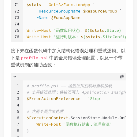
71
$stats
 = 
Get-AzFunctionApp
 `
72
-ResourceGroupName
$ResourceGroup
 `
73
-Name
$FuncAppName
74
75
Write-Host
"函数应用状态: 
$
(
$stats
.State)"
76
Write-Host
"运行时版本: 
$
(
$stats
.SiteConfig.Pow
接下来在函数代码中加入结构化错误处理和重试逻辑。以
下是
中的全局错误处理配置，以及一个带
profile.ps1
重试机制的辅助函数：
1
# profile.ps1 —— 函数应用启动时自动加载
2
# 全局错误处理：将错误写入 Application Insights
3
$ErrorActionPreference
 = 
'Stop'
4
5
# 注册全局异常处理
6
$ExecutionContext
.SessionState.Module.OnRemov
7
Write-Host
"函数执行结束，清理资源"
8
}