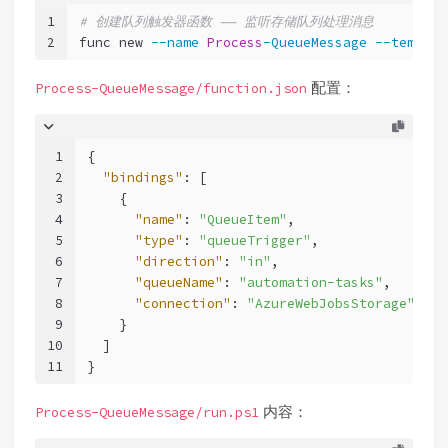
1
# 创建队列触发器函数 —— 监听存储队列处理消息
2
func new 
--name
Process
-QueueMessage
--templat
配置：
Process-QueueMessage/function.json
1
{
2
"bindings"
:
[
3
{
4
"name"
:
"QueueItem"
,
5
"type"
:
"queueTrigger"
,
6
"direction"
:
"in"
,
7
"queueName"
:
"automation-tasks"
,
8
"connection"
:
"AzureWebJobsStorage"
9
}
10
]
11
}
内容：
Process-QueueMessage/run.ps1