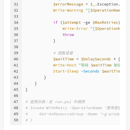
31
$errorMessage
 = 
$_
.Exception.Mess
32
Write-Warning
"[
$OperationName
] 
33
34
if
 (
$attempt
-ge
$MaxRetries
) {
35
Write-Error
"[
$OperationName
36
throw
37
            }
38
39
# 指数退避
40
$waitTime
 = 
$DelaySeconds
 * [
Math
41
Write-Host
"等待 
$waitTime
 秒后重试.
42
Start-Sleep
-Seconds
$waitTime
43
        }
44
    }
45
}
46
47
# 使用示例：在 run.ps1 中调用
48
# Invoke-WithRetry -OperationName '查询资源组' 
49
#     Get-AzResourceGroup -Name 'rg-productio
50
# }