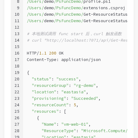
8
/Users/
demo
/PsFuncDemo/
profile.ps1
9
/Users/
demo
/PsFuncDemo/
extensions.csproj
10
/Users/
demo
/PsFuncDemo/
Get-ResourceStatus/run
11
/Users/
demo
/PsFuncDemo/
Get-ResourceStatus/
fun
12
13
# 本地测试调用 func start 后，curl 触发函数
14
# curl "http://localhost:7071/api/Get-Resourc
15
16
HTTP/
1.1
200
 OK
17
Content-Type: application/json
18
19
{
20
"status"
: 
"success"
,
21
"resourceGroup"
: 
"rg-demo"
,
22
"location"
: 
"eastasia"
,
23
"provisioning"
: 
"Succeeded"
,
24
"resourceCount"
: 
5
,
25
"resources"
: [
26
    {
27
"Name"
: 
"vm-web-01"
,
28
"ResourceType"
: 
"Microsoft.Compute/virt
29
"Location"
: 
"eastasia"
,