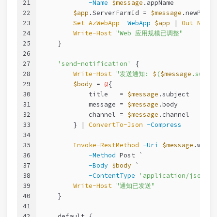
21
-Name
$message
.appName
22
$app
.ServerFarmId = 
$message
.newPlanI
23
Set-AzWebApp
-WebApp
$app
 | 
Out-Null
24
Write-Host
"Web 应用规模已调整"
25
    }
26
27
'send-notification'
 {
28
Write-Host
"发送通知: 
$
(
$message
.subje
29
$body
 = 
@
{
30
            title   = 
$message
.subject
31
            message = 
$message
.body
32
            channel = 
$message
.channel
33
        } | 
ConvertTo-Json
-Compress
34
35
Invoke-RestMethod
-Uri
$message
.webho
36
-Method
 Post `
37
-Body
$body
 `
38
-ContentType
'application/json'
39
Write-Host
"通知已发送"
40
    }
41
42
    default {