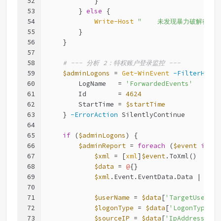
52
            }
53
        } 
else
 {
54
Write-Host
"    未发现暴力破解行为"
55
        }
56
    }
57
58
# --- 分析 2：特权账户登录监控 ---
59
$adminLogons
 = 
Get-WinEvent
-FilterHasht
60
        LogName   = 
'ForwardedEvents'
61
        Id        = 
4624
62
        StartTime = 
$startTime
63
    } 
-ErrorAction
 SilentlyContinue
64
65
if
 (
$adminLogons
) {
66
$adminReport
 = 
foreach
 (
$event
in
$a
67
$xml
 = [
xml
]
$event
.ToXml()
68
$data
 = 
@
{}
69
$xml
.Event.EventData.Data | 
ForE
70
71
$userName
 = 
$data
[
'TargetUserNam
72
$logonType
 = 
$data
[
'LogonType'
]
73
$sourceIP
 = 
$data
[
'IpAddress'
]