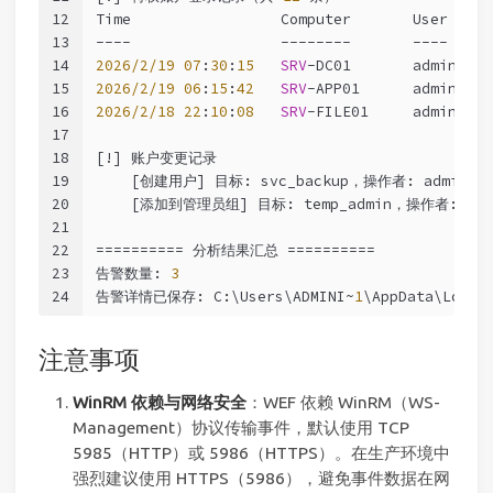
12
Time                 Computer       User     
13
----                 --------       ----     
14
2026/2/19
07
:
30
:
15
SRV
-DC01       administr
15
2026/2/19
06
:
15
:
42
SRV
-APP01      admin    
16
2026/2/18
22
:
10
:
08
SRV
-FILE01     administr
17
18
[!] 账户变更记录
19
    [创建用户] 目标: svc_backup，操作者: adminis
20
    [添加到管理员组] 目标: temp_admin，操作者: adm
21
22
========== 分析结果汇总 ==========
23
告警数量: 
3
24
告警详情已保存: C:\Users\ADMINI~
1
\AppData\Local
注意事项
WinRM 依赖与网络安全
：WEF 依赖 WinRM（WS-
Management）协议传输事件，默认使用 TCP
5985（HTTP）或 5986（HTTPS）。在生产环境中
强烈建议使用 HTTPS（5986），避免事件数据在网