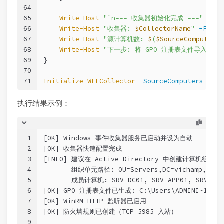
64
65
Write-Host
"`n=== 收集器初始化完成 ==="
-For
66
Write-Host
"收集器: 
$CollectorName
"
-Foreg
67
Write-Host
"源计算机数: 
$
(
$SourceComputers
.
68
Write-Host
"下一步: 将 GPO 注册表文件导入组策
69
}
70
71
Initialize-WEFCollector
-SourceComputers
@
(
'S
执行结果示例：
1
[OK] Windows 事件收集器服务已启动并设为自动
2
[OK] 收集器快速配置完成
3
[INFO] 建议在 Active Directory 中创建计算机组 
'W
4
       组织单元路径: OU=Servers,DC=vichamp,DC=c
5
       成员计算机: SRV-DC01, SRV-APP01, SRV-FIL
6
[OK] GPO 注册表文件已生成: C:\Users\ADMINI~1\AppDa
7
[OK] WinRM HTTP 监听器已启用
8
[OK] 防火墙规则已创建（TCP 5985 入站）
9