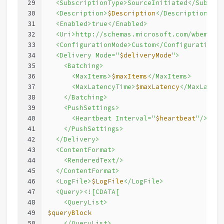
29
  <SubscriptionType>SourceInitiated</Subscri
30
  <Description>
$Description
</Description>
31
  <Enabled>true</Enabled>
32
  <Uri>http://schemas.microsoft.com/wbem/wsm
33
  <ConfigurationMode>Custom</ConfigurationMo
34
  <Delivery Mode="
$deliveryMode
">
35
    <Batching>
36
      <MaxItems>
$maxItems
</MaxItems>
37
      <MaxLatencyTime>
$maxLatency
</MaxLatenc
38
    </Batching>
39
    <PushSettings>
40
      <Heartbeat Interval="
$heartbeat
"/>
41
    </PushSettings>
42
  </Delivery>
43
  <ContentFormat>
44
    <RenderedText/>
45
  </ContentFormat>
46
  <LogFile>
$LogFile
</LogFile>
47
  <Query><![CDATA[
48
    <QueryList>
49
$queryBlock
50
    </QueryList>