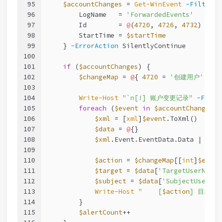
95
$accountChanges
 = 
Get-WinEvent
-FilterHa
96
        LogName   = 
'ForwardedEvents'
97
        Id        = 
@
(
4720
, 
4726
, 
4732
)
98
        StartTime = 
$startTime
99
    } 
-ErrorAction
 SilentlyContinue
100
101
if
 (
$accountChanges
) {
102
$changeMap
 = 
@
{ 
4720
 = 
'创建用户'
; 
47
103
104
Write-Host
"`n[!] 账户变更记录"
-Foreg
105
foreach
 (
$event
in
$accountChanges
) 
106
$xml
 = [
xml
]
$event
.ToXml()
107
$data
 = 
@
{}
108
$xml
.Event.EventData.Data | 
ForE
109
110
$action
 = 
$changeMap
[[
int
]
$event
111
$target
 = 
$data
[
'TargetUserName'
112
$subject
 = 
$data
[
'SubjectUserNam
113
Write-Host
"    [
$action
] 目标: 
114
        }
115
$alertCount
++