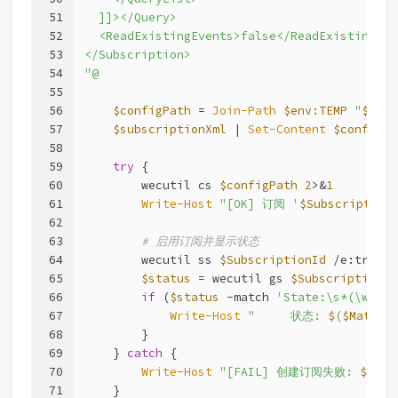
51
  ]]></Query>
52
  <ReadExistingEvents>false</ReadExistingEve
53
</Subscription>
54
"@
55
56
$configPath
 = 
Join-Path
$env:TEMP
"
$Subs
57
$subscriptionXml
 | 
Set-Content
$configPa
58
59
try
 {
60
        wecutil cs 
$configPath
2
>&
1
61
Write-Host
"[OK] 订阅 '
$Subscription
62
63
# 启用订阅并显示状态
64
        wecutil ss 
$SubscriptionId
 /e:true 
2
65
$status
 = wecutil gs 
$SubscriptionId
66
if
 (
$status
-match
'State:\s*(\w+)'
)
67
Write-Host
"     状态: 
$
(
$Matche
68
        }
69
    } 
catch
 {
70
Write-Host
"[FAIL] 创建订阅失败: 
$
(
$_
.
71
    }