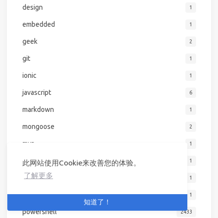
design
1
embedded
1
geek
2
git
1
ionic
1
javascript
6
markdown
1
mongoose
2
mvp
1
network
1
此网站使用Cookie来改善您的体验。
了解更多
node.js
1
nodejs
1
知道了！
powershell
2433