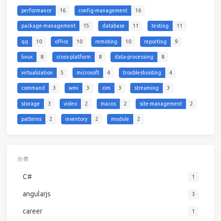
performance
16
config-management
16
package-management
15
database
11
testing
11
qq
10
office
10
remoting
10
reporting
9
linux
8
cross-platform
8
data-processing
8
virtualization
5
microsoft
4
troubleshooting
4
command
3
wmi
3
cim
3
streaming
3
storage
3
video
2
macos
2
site-management
2
patterns
2
inventory
2
module
2
分类
C#
1
angularjs
3
career
1