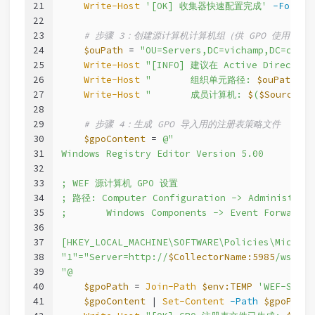
21
Write-Host
'[OK] 收集器快速配置完成'
-Foregr
22
23
# 步骤 3：创建源计算机计算机组（供 GPO 使用）
24
$ouPath
 = 
"OU=Servers,DC=vichamp,DC=com"
25
Write-Host
"[INFO] 建议在 Active Director
26
Write-Host
"       组织单元路径: 
$ouPath
"
-
27
Write-Host
"       成员计算机: 
$
(
$SourceCom
28
29
# 步骤 4：生成 GPO 导入用的注册表策略文件
30
$gpoContent
 = 
@"
31
Windows Registry Editor Version 5.00
32
33
; WEF 源计算机 GPO 设置
34
; 路径: Computer Configuration -> Administrati
35
;       Windows Components -> Event Forwardin
36
37
[HKEY_LOCAL_MACHINE\SOFTWARE\Policies\Microso
38
"1"="Server=http://
$CollectorName:5985
/wsman/
39
"@
40
$gpoPath
 = 
Join-Path
$env:TEMP
'WEF-Sourc
41
$gpoContent
 | 
Set-Content
-Path
$gpoPath