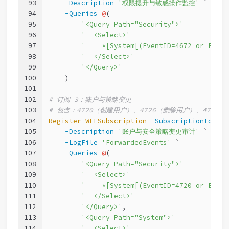
93
-Description
'权限提升与敏感操作监控'
 `
94
-Queries
@
(
95
'<Query Path="Security">'
96
'  <Select>'
97
'    *[System[(EventID=4672 or Event
98
'  </Select>'
99
'</Query>'
100
    )
101
102
# 订阅 3：账户与策略变更
103
# 包含：4720（创建用户）、4726（删除用户）、4732
104
Register-WEFSubscription
-SubscriptionId
'Se
105
-Description
'账户与安全策略变更审计'
 `
106
-LogFile
'ForwardedEvents'
 `
107
-Queries
@
(
108
'<Query Path="Security">'
109
'  <Select>'
110
'    *[System[(EventID=4720 or Event
111
'  </Select>'
112
'</Query>'
,
113
'<Query Path="System">'
114
'  <Select>'