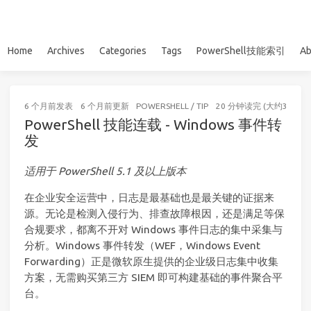
Home
Archives
Categories
Tags
PowerShell技能索引
Ab
6 个月前
发表
6 个月前
更新
POWERSHELL
/
TIP
20 分钟读完 (大约3002个
PowerShell 技能连载 - Windows 事件转
发
适用于 PowerShell 5.1 及以上版本
在企业安全运营中，日志是最基础也是最关键的证据来
源。无论是检测入侵行为、排查故障根因，还是满足等保
合规要求，都离不开对 Windows 事件日志的集中采集与
分析。Windows 事件转发（WEF，Windows Event
Forwarding）正是微软原生提供的企业级日志集中收集
方案，无需购买第三方 SIEM 即可构建基础的事件聚合平
台。