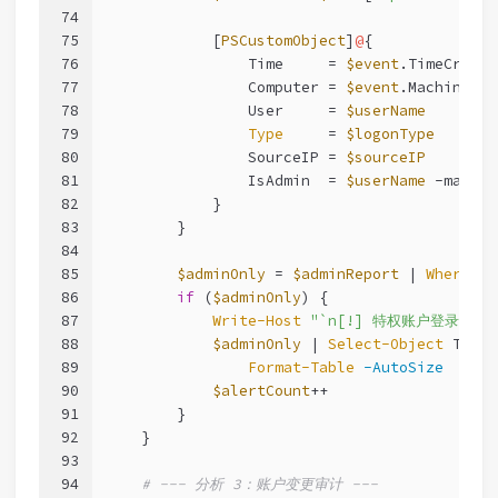
74
75
            [
PSCustomObject
]
@
{
76
                Time     = 
$event
.TimeCreate
77
                Computer = 
$event
.MachineNam
78
                User     = 
$userName
79
Type
     = 
$logonType
80
                SourceIP = 
$sourceIP
81
                IsAdmin  = 
$userName
-match
82
            }
83
        }
84
85
$adminOnly
 = 
$adminReport
 | 
Where-Ob
86
if
 (
$adminOnly
) {
87
Write-Host
"`n[!] 特权账户登录记录
88
$adminOnly
 | 
Select-Object
 Time,
89
Format-Table
-AutoSize
90
$alertCount
++
91
        }
92
    }
93
94
# --- 分析 3：账户变更审计 ---