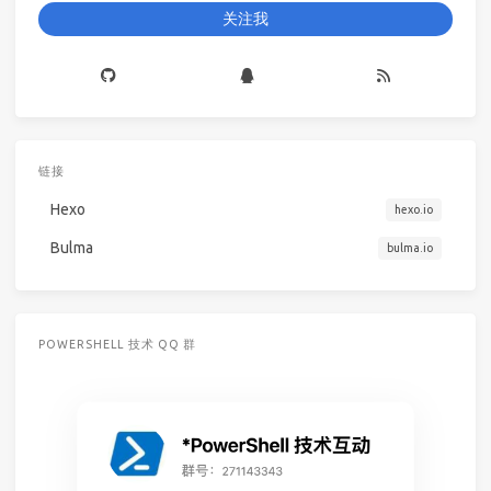
关注我
链接
Hexo
hexo.io
Bulma
bulma.io
POWERSHELL 技术 QQ 群