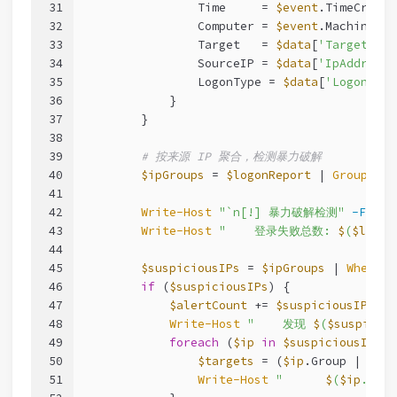
31
                Time     = 
$event
.TimeCreate
32
                Computer = 
$event
.MachineNam
33
                Target   = 
$data
[
'TargetUser
34
                SourceIP = 
$data
[
'IpAddress'
35
                LogonType = 
$data
[
'LogonType
36
            }
37
        }
38
39
# 按来源 IP 聚合，检测暴力破解
40
$ipGroups
 = 
$logonReport
 | 
Group-Obj
41
42
Write-Host
"`n[!] 暴力破解检测"
-Foreg
43
Write-Host
"    登录失败总数: 
$
(
$logon
44
45
$suspiciousIPs
 = 
$ipGroups
 | 
Where-O
46
if
 (
$suspiciousIPs
) {
47
$alertCount
 += 
$suspiciousIPs
.Co
48
Write-Host
"    发现 
$
(
$suspicio
49
foreach
 (
$ip
in
$suspiciousIPs
) 
50
$targets
 = (
$ip
.Group | 
Sele
51
Write-Host
"      
$
(
$ip
.Name