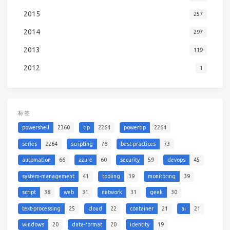
2015
257
2014
297
2013
119
2012
1
标签
powershell
2360
tip
2264
powertip
2264
series
2264
scripting
78
best-practices
73
automation
66
azure
60
security
59
devops
45
system-management
41
tooling
39
monitoring
39
script
38
web
31
network
31
geek
30
text-processing
25
cloud
22
container
21
ai
21
windows
20
data-format
20
identity
19