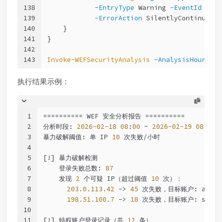
138
-EntryType
 Warning 
-EventId
9001
139
-ErrorAction
 SilentlyContinue
140
    }
141
}
142
143
Invoke-WEFSecurityAnalysis
-AnalysisHours
24
执行结果示例：
1
========== WEF 安全分析报告 ==========
2
分析时段: 
2026-02-18
08
:
00
 ~ 
2026-02-19
08
:
00
3
暴力破解阈值: 单 IP 
10
 次失败/小时
4
5
[!] 暴力破解检测
6
    登录失败总数: 
87
7
    发现 
2
 个可疑 IP（超过阈值 
10
 次）：
8
203.0.113.42
 -> 
45
 次失败，目标账户: adminis
9
198.51.100.7
 -> 
18
 次失败，目标账户: sa, r
10
11
[!] 特权账户登录记录（共 
12
 条）