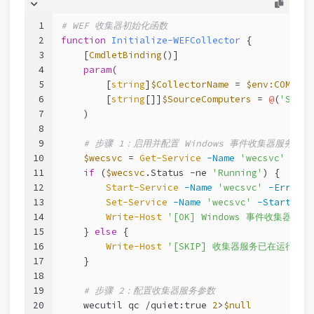
1
# WEF 收集器初始化函数
2
function
Initialize-WEFCollector
 {
3
[
CmdletBinding
()]
4
param
(
5
        [
string
]
$CollectorName
 = 
$env:COMPUTE
6
        [
string
[]]
$SourceComputers
 = 
@
(
'SRV-D
7
    )
8
9
# 步骤 1：启用并配置 Windows 事件收集器服务
10
$wecsvc
 = 
Get-Service
-Name
'wecsvc'
-Err
11
if
 (
$wecsvc
.Status 
-ne
'Running'
) {
12
Start-Service
-Name
'wecsvc'
-ErrorAc
13
Set-Service
-Name
'wecsvc'
-StartupTy
14
Write-Host
'[OK] Windows 事件收集器
15
    } 
else
 {
16
Write-Host
'[SKIP] 收集器服务已在运行'
-
17
    }
18
19
# 步骤 2：配置收集器服务参数
20
    wecutil qc /quiet:true 
2
>
$null