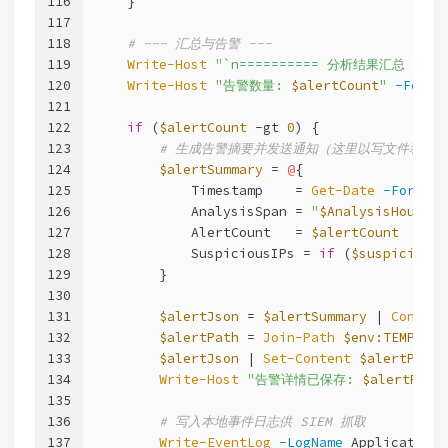
116
    }
117
118
# --- 汇总与告警 ---
119
Write-Host
"`n========== 分析结果汇总 =====
120
Write-Host
"告警数量: 
$alertCount
"
-Foreg
121
122
if
 (
$alertCount
-gt
0
) {
123
# 生成告警摘要并发送通知（这里以写文件和事
124
$alertSummary
 = 
@
{
125
            Timestamp    = 
Get-Date
-Format
126
            AnalysisSpan = 
"
$AnalysisHours
 
127
            AlertCount   = 
$alertCount
128
            SuspiciousIPs = 
if
 (
$suspiciousI
129
        }
130
131
$alertJson
 = 
$alertSummary
 | 
Convert
132
$alertPath
 = 
Join-Path
$env:TEMP
"WE
133
$alertJson
 | 
Set-Content
$alertPath
134
Write-Host
"告警详情已保存: 
$alertPath
135
136
# 写入本地事件日志供 SIEM 抓取
137
Write-EventLog
-LogName
 Application 