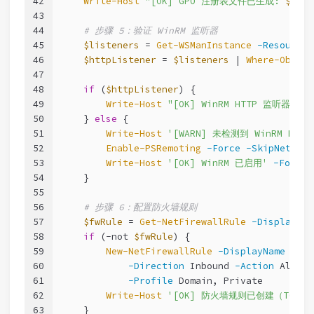
42
Write-Host
"[OK] GPO 注册表文件已生成: 
$gpoP
43
44
# 步骤 5：验证 WinRM 监听器
45
$listeners
 = 
Get-WSManInstance
-ResourceU
46
$httpListener
 = 
$listeners
 | 
Where-Object
47
48
if
 (
$httpListener
) {
49
Write-Host
"[OK] WinRM HTTP 监听器已启
50
    } 
else
 {
51
Write-Host
'[WARN] 未检测到 WinRM HT
52
Enable-PSRemoting
-Force
-SkipNetwork
53
Write-Host
'[OK] WinRM 已启用'
-Foregr
54
    }
55
56
# 步骤 6：配置防火墙规则
57
$fwRule
 = 
Get-NetFirewallRule
-DisplayNam
58
if
 (
-not
$fwRule
) {
59
New-NetFirewallRule
-DisplayName
'Win
60
-Direction
 Inbound 
-Action
 Allow 
61
-Profile
 Domain, Private
62
Write-Host
'[OK] 防火墙规则已创建（TCP 5
63
    }