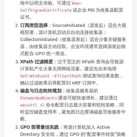
络中以明文传输。可通过
New-
或企业 PKI 为收集器配置
SelfSignedCertificate
证书。
订阅类型选择
：SourceInitiated（源发起）适合大规
模部署，源计算机启动后自动连接收集器；
CollectorInitiated（收集器发起）适合少量关键服务
器，由收集器主动拉取。企业环境通常选择源发起模
式配合 GPO 统一推送。
XPath 过滤精度
：过于宽泛的 XPath 查询会导致源
计算机产生大量无用网络流量。建议先在本地用
测试查询结果条数，
Get-WinEvent -FilterXPath
确认过滤效果后再配置到 WEF 订阅中。
磁盘与日志轮转规划
：收集器服务器的
通道可能快速增长。建议通过
ForwardedEvents
命令配置日志最大容量和轮转策略，同
wevutil sl
时监控磁盘使用率，避免因日志撑满磁盘导致服务中
断。
GPO 部署最佳实践
：将源计算机加入 Active
Directory 安全组，通过 GPO 的”配置事件转发”策略