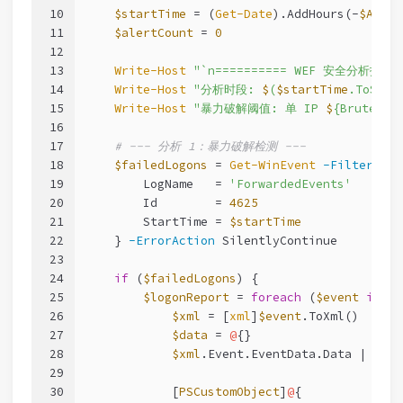
10
$startTime
 = (
Get-Date
).AddHours(-
$Analy
11
$alertCount
 = 
0
12
13
Write-Host
"`n========== WEF 安全分析报告 =
14
Write-Host
"分析时段: 
$
(
$startTime
.ToStri
15
Write-Host
"暴力破解阈值: 单 IP 
$
{BruteFo
16
17
# --- 分析 1：暴力破解检测 ---
18
$failedLogons
 = 
Get-WinEvent
-FilterHash
19
        LogName   = 
'ForwardedEvents'
20
        Id        = 
4625
21
        StartTime = 
$startTime
22
    } 
-ErrorAction
 SilentlyContinue
23
24
if
 (
$failedLogons
) {
25
$logonReport
 = 
foreach
 (
$event
in
$f
26
$xml
 = [
xml
]
$event
.ToXml()
27
$data
 = 
@
{}
28
$xml
.Event.EventData.Data | 
ForE
29
30
            [
PSCustomObject
]
@
{