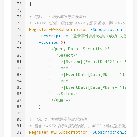
72
}
73
74
# 订阅 1：登录成功与失败事件
75
# XPath 过滤：仅转发 4624（登录成功）和 4625（
76
Register-WEFSubscription
-SubscriptionId
'Se
77
-Description
'登录事件集中收集（成功+失败）'
 
78
-Queries
@
(
79
'<Query Path="Security">'
80
'  <Select>'
81
'    *[System[(EventID=4624 or Event
82
'    and '
83
'    *[EventData[Data[@Name='
'Target
84
'    and '
85
'    *[EventData[Data[@Name='
'Target
86
'  </Select>'
87
'</Query>'
88
    )
89
90
# 订阅 2：权限提升与敏感操作
91
# 包含：4672（特殊权限分配）、4673（特权服务调用）、
92
Register-WEFSubscription
-SubscriptionId
'Se