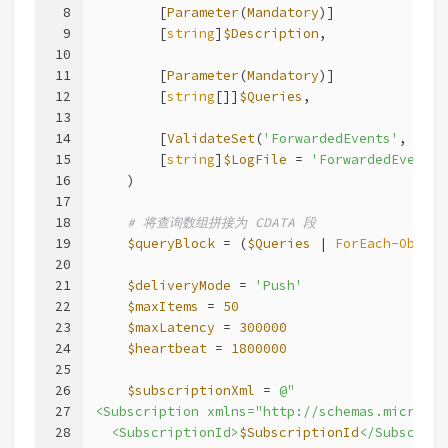
8
        [
Parameter
(
Mandatory
)]
9
        [
string
]
$Description
,
10
11
        [
Parameter
(
Mandatory
)]
12
        [
string
[]]
$Queries
,
13
14
        [
ValidateSet
(
'ForwardedEvents'
, 
'Sec
15
        [
string
]
$LogFile
 = 
'ForwardedEvents'
16
    )
17
18
# 将查询数组拼接为 CDATA 段
19
$queryBlock
 = (
$Queries
 | 
ForEach-Object
20
21
$deliveryMode
 = 
'Push'
22
$maxItems
 = 
50
23
$maxLatency
 = 
300000
24
$heartbeat
 = 
1800000
25
26
$subscriptionXml
 = 
@"
27
<Subscription xmlns="http://schemas.microsof
28
  <SubscriptionId>
$SubscriptionId
</Subscript