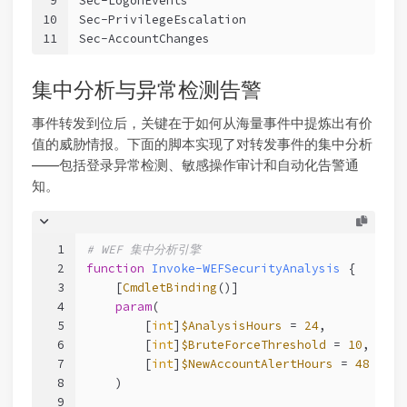
9
Sec-LogonEvents
10
Sec-PrivilegeEscalation
11
Sec-AccountChanges
集中分析与异常检测告警
事件转发到位后，关键在于如何从海量事件中提炼出有价
值的威胁情报。下面的脚本实现了对转发事件的集中分析
——包括登录异常检测、敏感操作审计和自动化告警通
知。
1
# WEF 集中分析引擎
2
function
Invoke-WEFSecurityAnalysis
 {
3
[
CmdletBinding
()]
4
param
(
5
        [
int
]
$AnalysisHours
 = 
24
,
6
        [
int
]
$BruteForceThreshold
 = 
10
,
7
        [
int
]
$NewAccountAlertHours
 = 
48
8
    )
9