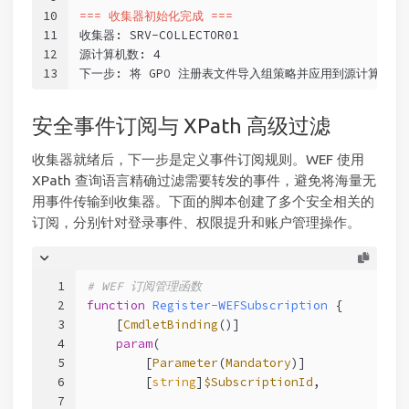
10
=== 收集器初始化完成 ===
11
收集器: SRV-COLLECTOR01
12
源计算机数: 4
13
下一步: 将 GPO 注册表文件导入组策略并应用到源计算机 O
安全事件订阅与 XPath 高级过滤
收集器就绪后，下一步是定义事件订阅规则。WEF 使用
XPath 查询语言精确过滤需要转发的事件，避免将海量无
用事件传输到收集器。下面的脚本创建了多个安全相关的
订阅，分别针对登录事件、权限提升和账户管理操作。
1
# WEF 订阅管理函数
2
function
Register-WEFSubscription
 {
3
[
CmdletBinding
()]
4
param
(
5
        [
Parameter
(
Mandatory
)]
6
        [
string
]
$SubscriptionId
,
7