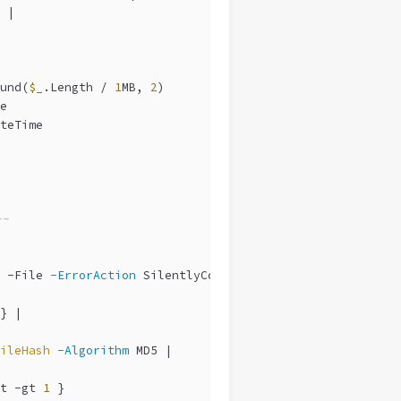
 |
und(
$_
.Length / 
1
MB, 
2
)
e
teTime
-
-File
-ErrorAction
 SilentlyContinue |
} |
ileHash
-Algorithm
 MD5 |
t 
-gt
1
 }