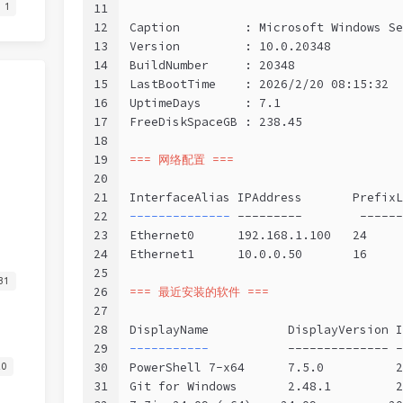
11
1
12
Caption         : Microsoft Windows Se
13
Version         : 10.0.20348
14
BuildNumber     : 20348
15
LastBootTime    : 2026/2/20 08:15:32
16
UptimeDays      : 7.1
17
FreeDiskSpaceGB : 238.45
18
19
=== 网络配置 ===
20
21
InterfaceAlias IPAddress       PrefixL
22
-------------- 
---------        ------
23
Ethernet0      192.168.1.100   24
24
Ethernet1      10.0.0.50       16
25
31
26
=== 最近安装的软件 ===
27
28
DisplayName           DisplayVersion I
29
-----------           
-------------- -
30
PowerShell 7-x64      7.5.0          2
20
31
Git for Windows       2.48.1         2