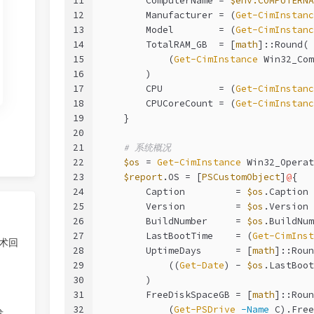
11
        ComputerName = 
$env:COMPUTERNA
12
        Manufacturer = (
Get-CimInstanc
13
        Model        = (
Get-CimInstanc
14
        TotalRAM_GB  = [
math
]::Round(
15
            (
Get-CimInstance
 Win32_Com
16
        )
17
        CPU          = (
Get-CimInstanc
18
        CPUCoreCount = (
Get-CimInstanc
19
    }
20
21
# 系统概况
22
$os
 = 
Get-CimInstance
 Win32_Operat
23
$report
.OS = [
PSCustomObject
]
@
{
24
        Caption         = 
$os
.Caption
25
        Version         = 
$os
.Version
26
        BuildNumber     = 
$os
.BuildNum
27
        LastBootTime    = (
Get-CimInst
技术回
28
        UptimeDays      = [
math
]::Roun
29
            ((
Get-Date
) - 
$os
.LastBoot
30
        )
31
        FreeDiskSpaceGB = [
math
]::Roun
32
            (
Get-PSDrive
-Name
 C).Free
发