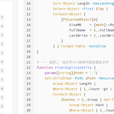
10
Sort-Object
 Length 
-Descending
11
Select-Object
-First
$Top
 |
12
ForEach-Object
 {
1
13
            [
PSCustomObject
]
@
{
14
                SizeMB    = [
math
]::Ro
3
15
                FullName  = 
$_
.FullNam
16
                LastWrite = 
$_
.LastWri
1
17
            }
1
18
        } | 
Format-Table
-AutoSize
19
}
1
20
21
# --- 场景二：按文件大小检测可能的重复文件 --
2
22
function
Find-DuplicateFile
 {
1
23
param
([
string
]
$Path
 = 
"."
)
24
Get-ChildItem
-Path
$Path
-Recurse
1
25
Group-Object
 Length |
26
Where-Object
 { 
$_
.Count 
-gt
1
 
6
27
ForEach-Object
 {
1
28
$hashes
 = 
$_
.Group | 
Get-F
29
Group-Object
 Hash |
2
30
Where-Object
 { 
$_
.Coun