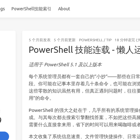
ags
PowerShell技能索引
About
5 个月前
发表
5 个月前
更新
POWERSHELL
/
TIP
18 分钟读完 (
PowerShell 技能连载 - 
适用于 PowerShell 5.1 及以上版本
每个系统管理员都有一套自己的”小抄”——那些在日
段。你可能在记事本里存着几十条命令，也可能在浏
这些零散的知识虽然有用，但真正遇到问题时，往往要
用”的命令。
PowerShell 的强大之处在于，几乎所有的系统管
签
成。与其每次都去搜索引擎翻找答案，不如把这些高频
9
需要什么直接拿来用，省下的时间可以用来喝咖啡或
本文收集了系统信息速查、文件管理快捷操作、日常