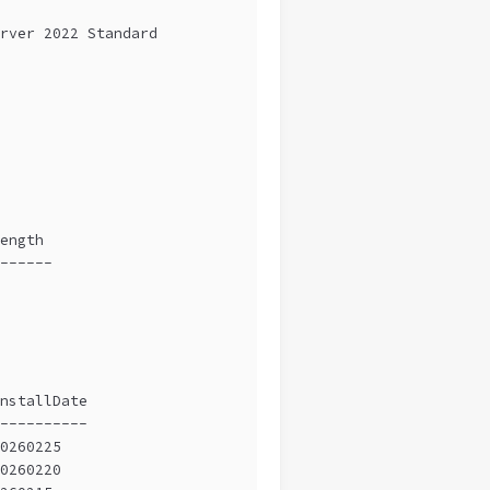
rver 2022 Standard
ength
------
nstallDate
----------
0260225
0260220