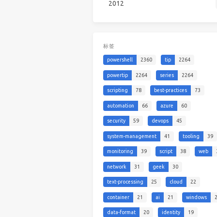
2012
标签
powershell
2360
tip
2264
powertip
2264
series
2264
scripting
78
best-practices
73
automation
66
azure
60
security
59
devops
45
system-management
41
tooling
39
monitoring
39
script
38
web
network
31
geek
30
text-processing
25
cloud
22
container
21
ai
21
windows
data-format
20
identity
19