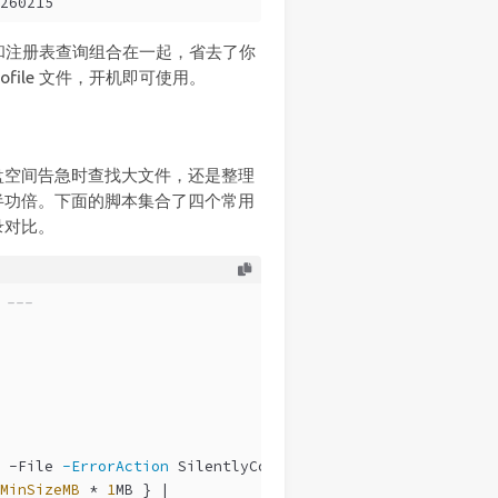
260215
和注册表查询组合在一起，省去了你
rofile 文件，开机即可使用。
盘空间告急时查找大文件，还是整理
半功倍。下面的脚本集合了四个常用
录对比。
---
-File
-ErrorAction
 SilentlyContinue |
MinSizeMB
 * 
1
MB } |