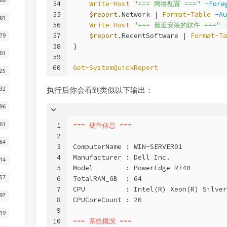
54
Write-Host
"=== 网络配置 ==="
-Fore
55
$report
.Network | 
Format-Table
-Au
81
56
Write-Host
"=== 最近安装的软件 ==="
57
$report
.RecentSoftware | 
Format-Ta
79
58
}
01
59
60
Get-SystemQuickReport
25
32
执行后你会看到类似以下输出：
96
1
=== 硬件信息 ===
61
2
64
3
ComputerName : WIN-SERVER01
4
Manufacturer : Dell Inc.
14
5
Model        : PowerEdge R740
6
TotalRAM_GB  : 64
57
7
CPU          : Intel(R) Xeon(R) Silver
97
8
CPUCoreCount : 20
9
19
10
=== 系统概况 ===