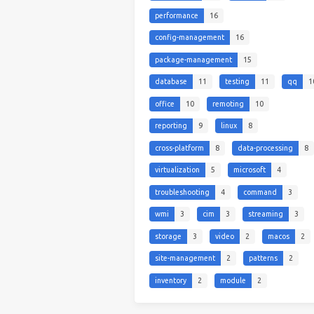
performance
16
config-management
16
package-management
15
database
11
testing
11
qq
1
office
10
remoting
10
reporting
9
linux
8
cross-platform
8
data-processing
8
virtualization
5
microsoft
4
troubleshooting
4
command
3
wmi
3
cim
3
streaming
3
storage
3
video
2
macos
2
site-management
2
patterns
2
inventory
2
module
2