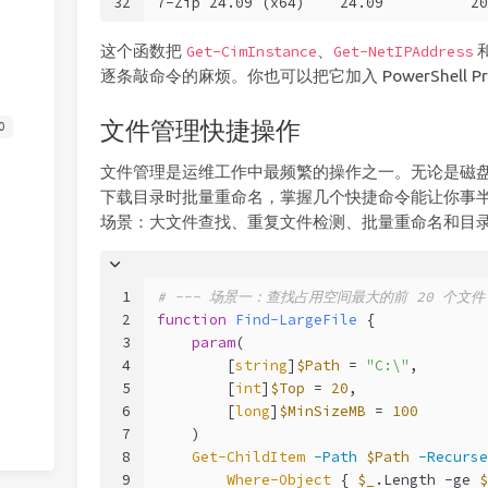
32
7-Zip 24.09 (x64)    24.09          20
这个函数把
、
Get-CimInstance
Get-NetIPAddress
逐条敲命令的麻烦。你也可以把它加入 PowerShell P
文件管理快捷操作
0
文件管理是运维工作中最频繁的操作之一。无论是磁
下载目录时批量重命名，掌握几个快捷命令能让你事
场景：大文件查找、重复文件检测、批量重命名和目
1
# --- 场景一：查找占用空间最大的前 20 个文件 
2
function
Find-LargeFile
 {
3
param
(
4
        [
string
]
$Path
 = 
"C:\"
,
5
        [
int
]
$Top
 = 
20
,
6
        [
long
]
$MinSizeMB
 = 
100
7
    )
8
Get-ChildItem
-Path
$Path
-Recurse
9
Where-Object
 { 
$_
.Length 
-ge
$