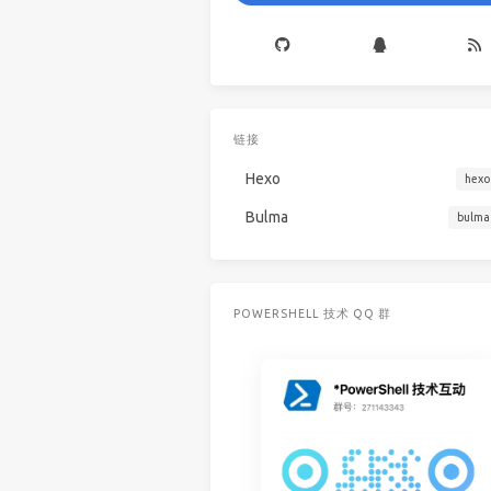
链接
Hexo
hexo
Bulma
bulma
POWERSHELL 技术 QQ 群