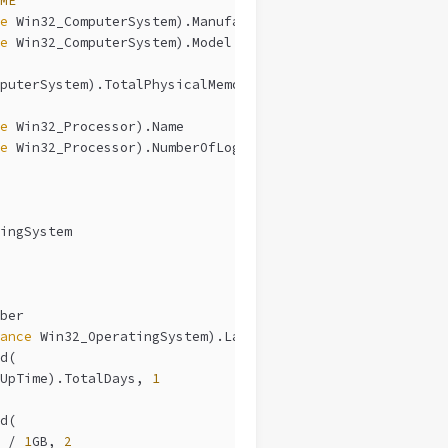
ME
e
 Win32_ComputerSystem).Manufacturer
e
 Win32_ComputerSystem).Model
puterSystem).TotalPhysicalMemory / 
1
GB, 
2
e
 Win32_Processor).Name
e
 Win32_Processor).NumberOfLogicalProcessors
ingSystem
ber
ance
 Win32_OperatingSystem).LastBootUpTime
d(
UpTime).TotalDays, 
1
d(
 / 
1
GB, 
2