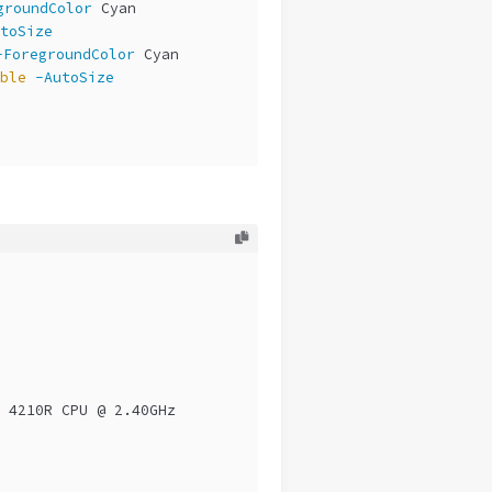
groundColor
 Cyan
toSize
-ForegroundColor
 Cyan
ble
-AutoSize
 4210R CPU @ 2.40GHz