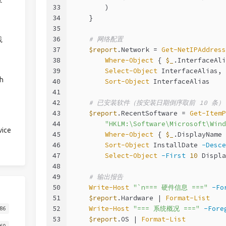
33
        )
34
    }
35
36
# 网络配置
践
37
$report
.Network = 
Get-NetIPAddress
38
Where-Object
 { 
$_
.InterfaceAli
39
Select-Object
 InterfaceAlias, 
h
40
Sort-Object
 InterfaceAlias
41
42
# 已安装软件（按安装日期倒序取前 10 条）
43
$report
.RecentSoftware = 
Get-ItemP
44
"HKLM:\Software\Microsoft\Wind
ice
45
Where-Object
 { 
$_
.DisplayName 
46
Sort-Object
 InstallDate 
-Desce
47
Select-Object
-First
10
 Displa
48
49
# 输出报告
50
Write-Host
"`n=== 硬件信息 ==="
-Fo
51
$report
.Hardware | 
Format-List
52
Write-Host
"=== 系统概况 ==="
-Fore
86
53
$report
.OS | 
Format-List
60