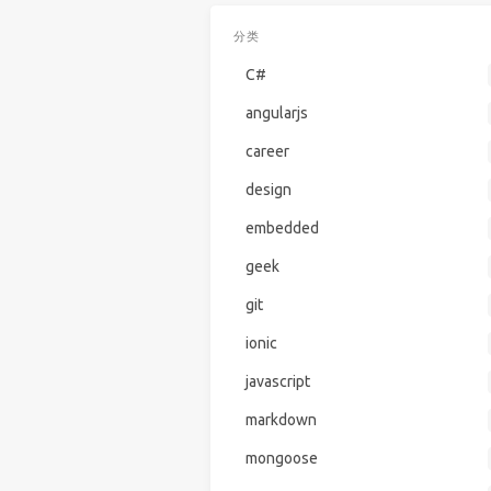
分类
C#
angularjs
career
design
embedded
geek
git
ionic
javascript
markdown
mongoose