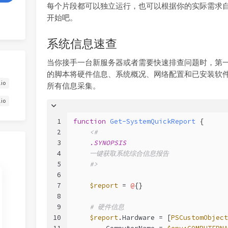
每个片段都可以独立运行，也可以根据你的实际需求
开始吧。
系统信息速查
当你接手一台新服务器或者需要快速排查问题时，第
的脚本将硬件信息、系统概况、网络配置和已安装软
.io
所有信息采集。
.io
1
function
Get-SystemQuickReport
 {
2
<#
3
.SYNOPSIS
4
    一键获取系统综合信息报告
5
    #>
6
7
$report
 = 
@
{}
8
9
# 硬件信息
10
$report
.Hardware = [
PSCustomObject