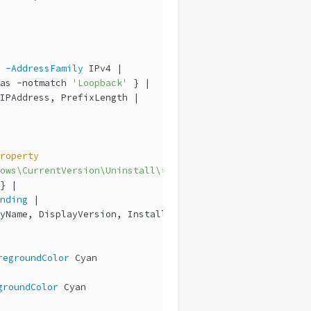
-AddressFamily
 IPv4 |
as 
-notmatch
'Loopback'
 } |
IPAddress, PrefixLength |
roperty
ows\CurrentVersion\Uninstall\*"
-ErrorAction
 SilentlyCon
} |
nding
 |
yName, DisplayVersion, InstallDate
regroundColor
 Cyan
groundColor
 Cyan