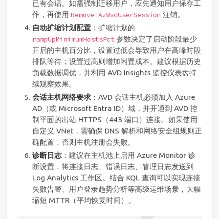
已有会话。如需强制迁移用户，应先通知用户保存工
作，再使用
注销。
Remove-AzWvdUserSession
自动扩缩计划配置
：扩缩计划的
参数决定了启动阶段最少
rampUpMinimumHostsPct
开启的主机百分比，设置过低会导致用户在高峰时段
排队等待；设置过高则增加闲置成本。建议根据历史
负载数据调优，并利用 AVD Insights 监控仪表盘持
续观察效果。
会话主机网络要求
：AVD 会话主机必须加入 Azure
AD（或 Microsoft Entra ID）域，并开通到 AVD 控
制平面的出站 HTTPS（443 端口）连接。如果使用
自定义 VNet，需确保 DNS 解析和网络安全组规则正
确配置，否则主机注册会失败。
诊断日志
：建议在主机池上启用 Azure Monitor 诊
断设置，将连接日志、错误日志、管理日志发送到
Log Analytics 工作区。结合 KQL 查询可以实现连接
失败告警、用户登录趋势分析等高级运维场景，大幅
缩短 MTTR（平均恢复时间）。