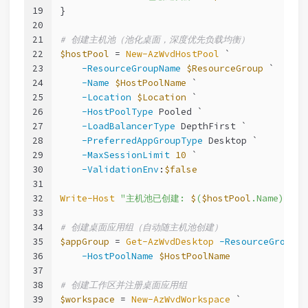
19
}
20
21
# 创建主机池（池化桌面，深度优先负载均衡）
22
$hostPool
 = 
New-AzWvdHostPool
 `
23
-ResourceGroupName
$ResourceGroup
 `
24
-Name
$HostPoolName
 `
25
-Location
$Location
 `
26
-HostPoolType
 Pooled `
27
-LoadBalancerType
 DepthFirst `
28
-PreferredAppGroupType
 Desktop `
29
-MaxSessionLimit
10
 `
30
-ValidationEnv
:
$false
31
32
Write-Host
"主机池已创建: 
$
(
$hostPool
.Name)"
33
34
# 创建桌面应用组（自动随主机池创建）
35
$appGroup
 = 
Get-AzWvdDesktop
-ResourceGroupNa
36
-HostPoolName
$HostPoolName
37
38
# 创建工作区并注册桌面应用组
39
$workspace
 = 
New-AzWvdWorkspace
 `