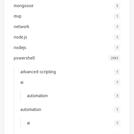
mongoose
2
mvp
1
network
1
node.js
1
nodejs
1
powershell
2433
advanced-scripting
1
ai
7
automation
3
automation
1
ai
1