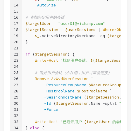
14
-AutoSize
15
16
# 查找特定用户的会话
17
$targetUser
 = 
"user01@vichamp.com"
18
$targetSession
 = 
$userSessions
 | 
Where-Object
19
$_
.ActiveDirectoryUserName 
-eq
$targetUse
20
}
21
22
if
 (
$targetSession
) {
23
Write-Host
"找到用户会话: 
$
(
$targetSession
.
24
25
# 断开用户会话（不注销，用户可重新连接）
26
Remove-AzWvdUserSession
 `
27
-ResourceGroupName
$ResourceGroup
 `
28
-HostPoolName
$HostPoolName
 `
29
-SessionHostName
 (
$targetSession
.Name
30
-Id
 (
$targetSession
.Name 
-split
"/"
)[
31
-Force
32
33
Write-Host
"已断开用户 
$targetUser
 的会话"
34
} 
else
 {