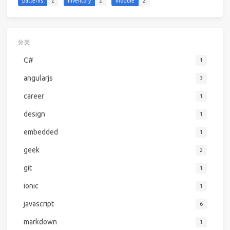
patterns
2
inventory
2
module
2
分类
C#
1
angularjs
3
career
1
design
1
embedded
1
geek
2
git
1
ionic
1
javascript
6
markdown
1