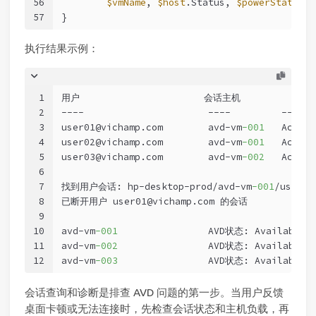
56
$vmName
, 
$host
.Status, 
$powerState
, 
$
57
}
执行结果示例：
1
用户                      会话主机         会
2
----                      ----         ------
3
user01@vichamp.com        avd-vm
-001
   Active
4
user02@vichamp.com        avd-vm
-001
   Active
5
user03@vichamp.com        avd-vm
-002
   Active
6
7
找到用户会话: hp-desktop-prod/avd-vm
-001
/user01
8
已断开用户 user01@vichamp.com 的会话
9
10
avd-vm
-001
                AVD状态: Available
11
avd-vm
-002
                AVD状态: Available
12
avd-vm
-003
                AVD状态: Available
会话查询和诊断是排查 AVD 问题的第一步。当用户反馈
桌面卡顿或无法连接时，先检查会话状态和主机负载，再