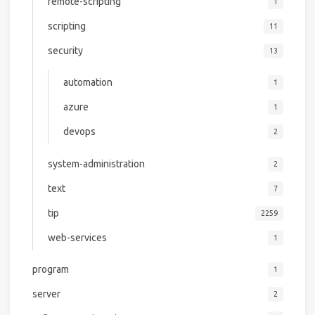
remote-scripting
1
scripting
11
security
13
automation
1
azure
1
devops
2
system-administration
2
text
7
tip
2259
web-services
1
program
1
server
2