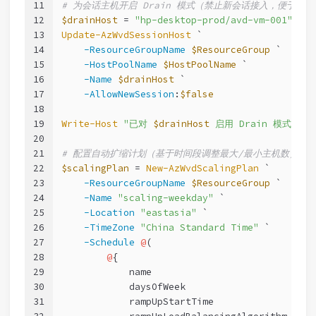
11
# 为会话主机开启 Drain 模式（禁止新会话接入，便于维护
12
$drainHost
 = 
"hp-desktop-prod/avd-vm-001"
13
Update-AzWvdSessionHost
 `
14
-ResourceGroupName
$ResourceGroup
 `
15
-HostPoolName
$HostPoolName
 `
16
-Name
$drainHost
 `
17
-AllowNewSession
:
$false
18
19
Write-Host
"已对 
$drainHost
 启用 Drain 模式"
20
21
# 配置自动扩缩计划（基于时间段调整最大/最小主机数）
22
$scalingPlan
 = 
New-AzWvdScalingPlan
 `
23
-ResourceGroupName
$ResourceGroup
 `
24
-Name
"scaling-weekday"
 `
25
-Location
"eastasia"
 `
26
-TimeZone
"China Standard Time"
 `
27
-Schedule
@
(
28
@
{
29
            name                         = 
"w
30
            daysOfWeek                   = 
@
(
31
            rampUpStartTime              = 
@
{