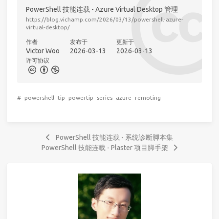
PowerShell 技能连载 - Azure Virtual Desktop 管理
https://blog.vichamp.com/2026/03/13/powershell-azure-
virtual-desktop/
作者
发布于
更新于
Victor Woo
2026-03-13
2026-03-13
许可协议
#
powershell
tip
powertip
series
azure
remoting
PowerShell 技能连载 - 系统诊断脚本集
PowerShell 技能连载 - Plaster 项目脚手架