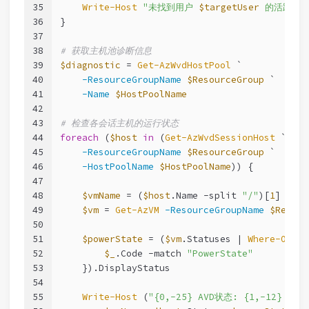
35
Write-Host
"未找到用户 
$targetUser
 的活跃会话
36
}
37
38
# 获取主机池诊断信息
39
$diagnostic
 = 
Get-AzWvdHostPool
 `
40
-ResourceGroupName
$ResourceGroup
 `
41
-Name
$HostPoolName
42
43
# 检查各会话主机的运行状态
44
foreach
 (
$host
in
 (
Get-AzWvdSessionHost
 `
45
-ResourceGroupName
$ResourceGroup
 `
46
-HostPoolName
$HostPoolName
)) {
47
48
$vmName
 = (
$host
.Name 
-split
"/"
)[
1
]
49
$vm
 = 
Get-AzVM
-ResourceGroupName
$Resour
50
51
$powerState
 = (
$vm
.Statuses | 
Where-Objec
52
$_
.Code 
-match
"PowerState"
53
    }).DisplayStatus
54
55
Write-Host
 (
"{0,-25} AVD状态: {1,-12} VM