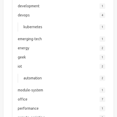
development
1
devops
4
kubernetes
1
emerging-tech
1
energy
2
geek
1
iot
2
automation
2
module-system
1
office
7
performance
1