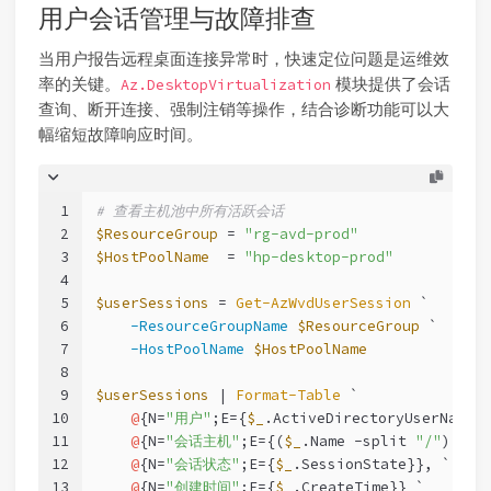
用户会话管理与故障排查
当用户报告远程桌面连接异常时，快速定位问题是运维效
率的关键。
模块提供了会话
Az.DesktopVirtualization
查询、断开连接、强制注销等操作，结合诊断功能可以大
幅缩短故障响应时间。
1
# 查看主机池中所有活跃会话
2
$ResourceGroup
 = 
"rg-avd-prod"
3
$HostPoolName
  = 
"hp-desktop-prod"
4
5
$userSessions
 = 
Get-AzWvdUserSession
 `
6
-ResourceGroupName
$ResourceGroup
 `
7
-HostPoolName
$HostPoolName
8
9
$userSessions
 | 
Format-Table
 `
10
@
{N=
"用户"
;E={
$_
.ActiveDirectoryUserName}
11
@
{N=
"会话主机"
;E={(
$_
.Name 
-split
"/"
)[
1
]}
12
@
{N=
"会话状态"
;E={
$_
.SessionState}}, `
13
@
{N=
"创建时间"
;E={
$_
.CreateTime}} `