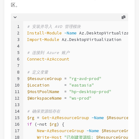
区。
1
# 安装并导入 AVD 管理模块
2
Install-Module
-Name
 Az.DesktopVirtualization
3
Import-Module
 Az.DesktopVirtualization
4
5
# 连接到 Azure 账户
6
Connect-AzAccount
7
8
# 定义变量
9
$ResourceGroup
 = 
"rg-avd-prod"
10
$Location
      = 
"eastasia"
11
$HostPoolName
  = 
"hp-desktop-prod"
12
$WorkspaceName
 = 
"ws-prod"
13
14
# 确保资源组存在
15
$rg
 = 
Get-AzResourceGroup
-Name
$ResourceGrou
16
if
 (
-not
$rg
) {
17
New-AzResourceGroup
-Name
$ResourceGroup
18
Write-Host
"已创建资源组: 
$ResourceGroup
"