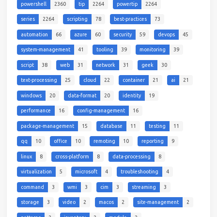
powershell
2360
tip
2264
powertip
2264
series
2264
scripting
78
best-practices
73
automation
66
azure
60
security
59
devops
45
system-management
41
tooling
39
monitoring
39
script
38
web
31
network
31
geek
30
text-processing
25
cloud
22
container
21
ai
21
windows
20
data-format
20
identity
19
performance
16
config-management
16
package-management
15
database
11
testing
11
qq
10
office
10
remoting
10
reporting
9
linux
8
cross-platform
8
data-processing
8
virtualization
5
microsoft
4
troubleshooting
4
command
3
wmi
3
cim
3
streaming
3
storage
3
video
2
macos
2
site-management
2