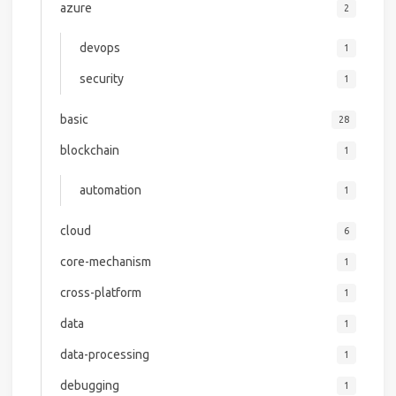
azure
2
devops
1
security
1
basic
28
blockchain
1
automation
1
cloud
6
core-mechanism
1
cross-platform
1
data
1
data-processing
1
debugging
1