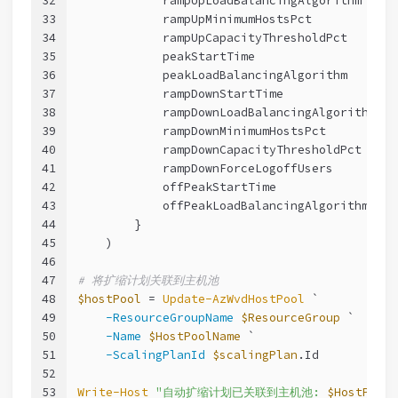
32
            rampUpLoadBalancingAlgorithm = 
"B
33
            rampUpMinimumHostsPct        = 
30
34
            rampUpCapacityThresholdPct   = 
60
35
            peakStartTime                = 
@
{
36
            peakLoadBalancingAlgorithm   = 
"D
37
            rampDownStartTime            = 
@
{
38
            rampDownLoadBalancingAlgorithm = 
39
            rampDownMinimumHostsPct      = 
10
40
            rampDownCapacityThresholdPct = 
90
41
            rampDownForceLogoffUsers     = 
$f
42
            offPeakStartTime             = 
@
{
43
            offPeakLoadBalancingAlgorithm = 
"
44
        }
45
    )
46
47
# 将扩缩计划关联到主机池
48
$hostPool
 = 
Update-AzWvdHostPool
 `
49
-ResourceGroupName
$ResourceGroup
 `
50
-Name
$HostPoolName
 `
51
-ScalingPlanId
$scalingPlan
.Id
52
53
Write-Host
"自动扩缩计划已关联到主机池: 
$HostPoolN