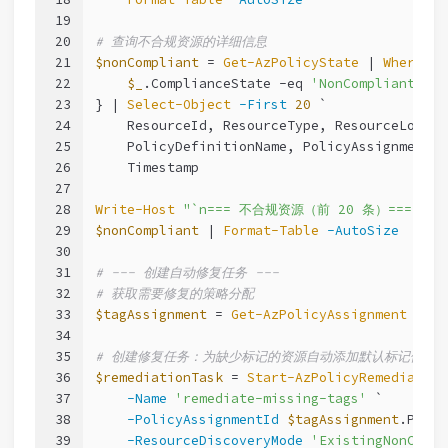
19
20
# 查询不合规资源的详细信息
21
$nonCompliant
 = 
Get-AzPolicyState
 | 
Where-Ob
22
$_
.ComplianceState 
-eq
'NonCompliant'
23
} | 
Select-Object
-First
20
 `
24
    ResourceId, ResourceType, ResourceLocati
25
    PolicyDefinitionName, PolicyAssignmentNa
26
    Timestamp
27
28
Write-Host
"`n=== 不合规资源（前 20 条）==="
-F
29
$nonCompliant
 | 
Format-Table
-AutoSize
30
31
# --- 创建自动修复任务 ---
32
# 获取需要修复的策略分配
33
$tagAssignment
 = 
Get-AzPolicyAssignment
-Nam
34
35
# 创建修复任务：为缺少标记的资源自动添加默认标记值
36
$remediationTask
 = 
Start-AzPolicyRemediation
37
-Name
'remediate-missing-tags'
 `
38
-PolicyAssignmentId
$tagAssignment
.Polic
39
-ResourceDiscoveryMode
'ExistingNonCompl