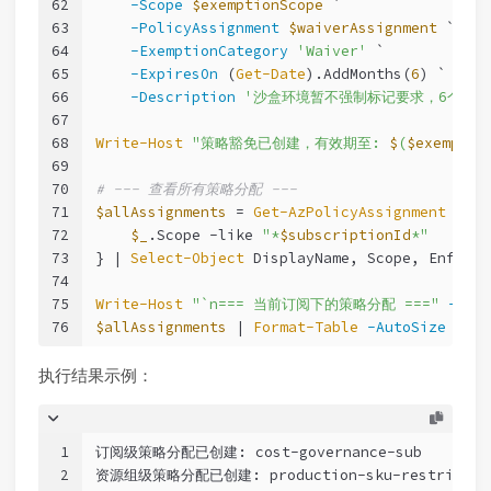
62
-Scope
$exemptionScope
 `
63
-PolicyAssignment
$waiverAssignment
 `
64
-ExemptionCategory
'Waiver'
 `
65
-ExpiresOn
 (
Get-Date
).AddMonths(
6
) `
66
-Description
'沙盒环境暂不强制标记要求，6个月后
67
68
Write-Host
"策略豁免已创建，有效期至: 
$
(
$exemptio
69
70
# --- 查看所有策略分配 ---
71
$allAssignments
 = 
Get-AzPolicyAssignment
 | 
Wh
72
$_
.Scope 
-like
"*
$subscriptionId
*"
73
} | 
Select-Object
 DisplayName, Scope, Enforce
74
75
Write-Host
"`n=== 当前订阅下的策略分配 ==="
-For
76
$allAssignments
 | 
Format-Table
-AutoSize
执行结果示例：
1
订阅级策略分配已创建: cost-governance-sub
2
资源组级策略分配已创建: production-sku-restrictio