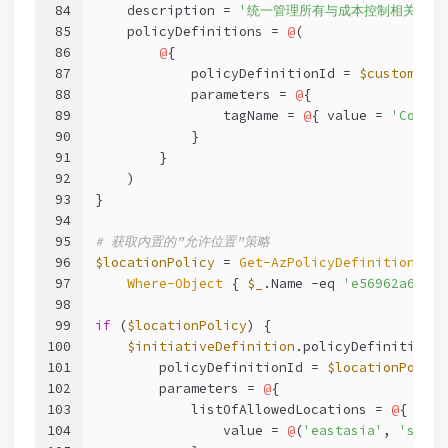
84
    description = 
'统一管理所有与成本控制相关的策略
85
    policyDefinitions = 
@
(
86
@
{
87
            policyDefinitionId = 
$customPoli
88
            parameters = 
@
{
89
                tagName = 
@
{ value = 
'CostCe
90
            }
91
        }
92
    )
93
}
94
95
# 获取内置的"允许位置"策略
96
$locationPolicy
 = 
Get-AzPolicyDefinition
 |
97
Where-Object
 { 
$_
.Name 
-eq
'e56962a6-474
98
99
if
 (
$locationPolicy
) {
100
$initiativeDefinition
.policyDefinitions 
101
        policyDefinitionId = 
$locationPolicy
102
        parameters = 
@
{
103
            listOfAllowedLocations = 
@
{
104
                value = 
@
(
'eastasia'
, 
'south