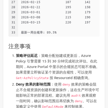
27
2026-02-15             187       142         
28
2026-02-22             195       158         
29
2026-03-01             210       179         
30
2026-03-08             215       190         
31
2026-03-15             220       197         
32
33
最新一周合规率: 89.5%
注意事项
策略评估延迟
：策略分配创建或更新后，Azure
Policy 引擎需要 15 到 30 分钟完成初次评估。在此
期间，Azure Portal 中显示的合规状态可能不准确。
如果需要立即验证某个资源的合规性，可以使用
按 ResourceId 精确查询。
Get-AzPolicyState
Deny 效果的影响范围
：使用
效果的策略会阻
deny
止不合规资源的创建和更新操作，这在生产环境中可
能影响正常的部署流程。建议先用
效果观察
audit
一段时间，确认影响范围后再切换为
。可以在
deny
策略定义中使用
来控制效果。
DefaultMode