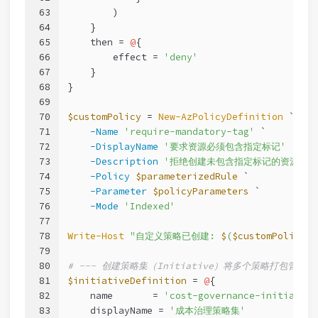
63
        )
64
    }
65
    then = 
@
{
66
        effect = 
'deny'
67
    }
68
}
69
70
$customPolicy
 = 
New-AzPolicyDefinition
 `
71
-Name
'require-mandatory-tag'
 `
72
-DisplayName
'要求资源必须包含指定标记'
 `
73
-Description
'拒绝创建未包含指定标记的资源，确
74
-Policy
$parameterizedRule
 `
75
-Parameter
$policyParameters
 `
76
-Mode
'Indexed'
77
78
Write-Host
"自定义策略已创建: 
$
(
$customPolicy
.N
79
80
# --- 创建策略集（Initiative）将多个策略打包管理 -
81
$initiativeDefinition
 = 
@
{
82
    name       = 
'cost-governance-initiative
83
    displayName = 
'成本治理策略集'