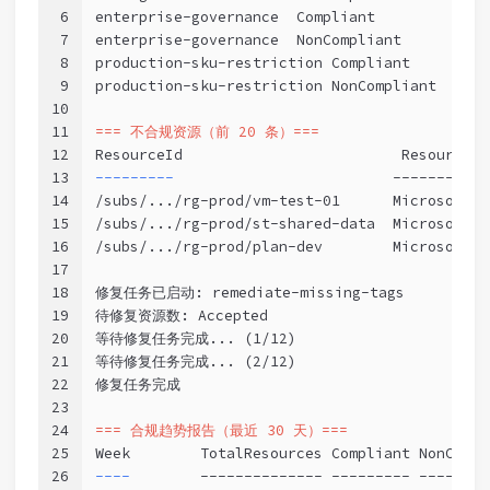
6
enterprise-governance  Compliant             
7
enterprise-governance  NonCompliant          
8
production-sku-restriction Compliant         
9
production-sku-restriction NonCompliant      
10
11
=== 不合规资源（前 20 条）===
12
ResourceId                         ResourceTy
13
---------                         
-----------
14
/subs/.../rg-prod/vm-test-01      Microsoft.C
15
/subs/.../rg-prod/st-shared-data  Microsoft.S
16
/subs/.../rg-prod/plan-dev        Microsoft.W
17
18
修复任务已启动: remediate-missing-tags
19
待修复资源数: Accepted
20
等待修复任务完成... (1/12)
21
等待修复任务完成... (2/12)
22
修复任务完成
23
24
=== 合规趋势报告（最近 30 天）===
25
Week        TotalResources Compliant NonCompl
26
----        
-------------- --------- --------