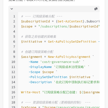
1
# --- 订阅级策略分配 ---
2
$subscriptionId
 = (
Get-AzContext
).Subscriptio
3
$scope
 = 
"/subscriptions/
$subscriptionId
"
4
5
# 获取之前创建的策略集
6
$initiative
 = 
Get-AzPolicySetDefinition
-Name
7
8
# 创建订阅级策略分配
9
$assignment
 = 
New-AzPolicyAssignment
 `
10
-Name
'cost-governance-sub'
 `
11
-DisplayName
'订阅级成本治理策略'
 `
12
-Scope
$scope
 `
13
-PolicySetDefinition
$initiative
 `
14
-Description
'在此订阅中强制执行标记要求和区域限
15
16
Write-Host
"订阅级策略分配已创建: 
$
(
$assignment
.
17
18
# --- 资源组级策略分配（更精细的控制） ---
19
$rgScope
 = 
"
$scope
/resourceGroups/rg-producti