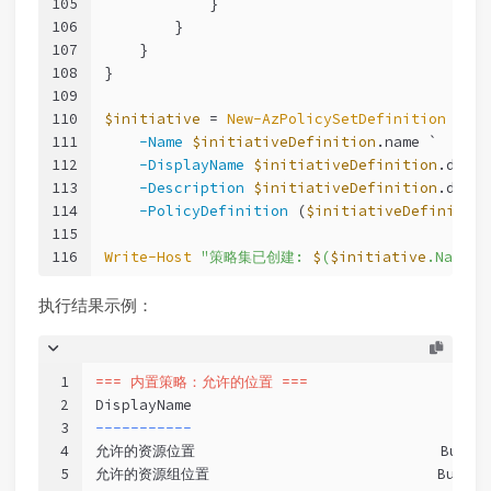
105
            }
106
        }
107
    }
108
}
109
110
$initiative
 = 
New-AzPolicySetDefinition
 `
111
-Name
$initiativeDefinition
.name `
112
-DisplayName
$initiativeDefinition
.displ
113
-Description
$initiativeDefinition
.descr
114
-PolicyDefinition
 (
$initiativeDefinition
115
116
Write-Host
"策略集已创建: 
$
(
$initiative
.Name)"
执行结果示例：
1
=== 内置策略：允许的位置 ===
2
DisplayName                              Poli
3
-----------                              
----
4
允许的资源位置                            BuiltIn
5
允许的资源组位置                          BuiltIn 