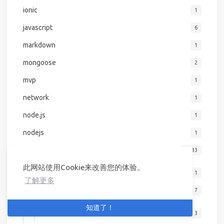
ionic
1
javascript
6
markdown
1
mongoose
2
mvp
1
network
1
node.js
1
nodejs
1
powershell
2433
此网站使用Cookie来改善您的体验。
advanced-scripting
1
了解更多
ai
7
知道了！
automation
3