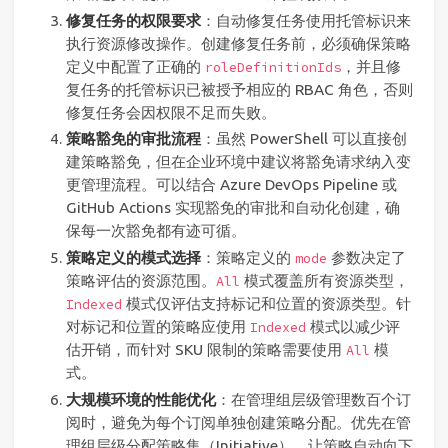
修复任务的权限要求
：自动修复任务使用托管标识来
执行资源修改操作。创建修复任务前，必须确保策略
定义中配置了正确的
，并且修
roleDefinitionIds
复任务的托管标识已被授予相应的 RBAC 角色，否则
修复任务会因权限不足而失败。
策略豁免的审批流程
：虽然 PowerShell 可以直接创
建策略豁免，但在企业环境中建议将豁免请求纳入变
更管理流程。可以结合 Azure DevOps Pipeline 或
GitHub Actions 实现豁免的审批和自动化创建，确
保每一次豁免都有迹可循。
策略定义的模式选择
：策略定义的
参数决定了
mode
策略评估的资源范围。
模式覆盖所有资源类型，
All
模式仅评估支持标记和位置的资源类型。针
Indexed
对标记和位置的策略应使用
模式以减少评
Indexed
估开销，而针对 SKU 限制的策略需要使用
模
All
式。
大规模环境的性能优化
：在管理组层级管理数百个订
阅时，避免为每个订阅单独创建策略分配。优先在管
理组层级分配策略集（Initiative），让策略自动向下