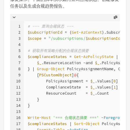
任务以及生成合规趋势报告。
1
# --- 查询合规状态 ---
2
$subscriptionId
 = (
Get-AzContext
).Subscripti
3
$scope
 = 
"/subscriptions/
$subscriptionId
"
4
5
# 获取所有策略分配的合规状态摘要
6
$complianceStates
 = 
Get-AzPolicyState
 | 
Wher
7
$_
.ResourceLocation 
-and
$_
.PolicyAssign
8
} | 
Group-Object
 PolicyAssignmentName, Compl
9
    [
PSCustomObject
]
@
{
10
        PolicyAssignment = 
$_
.Values[
0
]
11
        ComplianceState  = 
$_
.Values[
1
]
12
        ResourceCount    = 
$_
.Count
13
    }
14
}
15
16
Write-Host
'=== 合规状态摘要 ==='
-ForegroundC
17
$complianceStates
 | 
Sort-Object
 PolicyAssign
18
Format-Table
-AutoSize