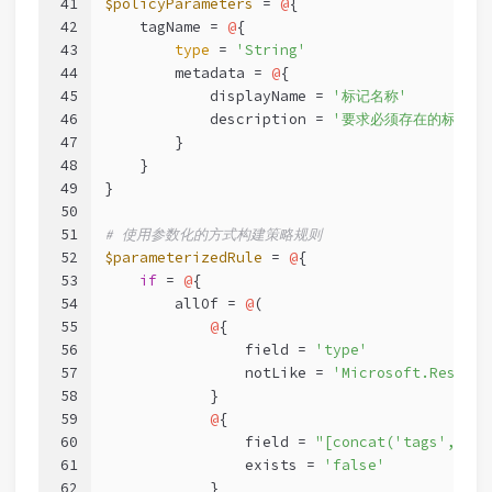
41
$policyParameters
 = 
@
{
42
    tagName = 
@
{
43
type
 = 
'String'
44
        metadata = 
@
{
45
            displayName = 
'标记名称'
46
            description = 
'要求必须存在的标记名
47
        }
48
    }
49
}
50
51
# 使用参数化的方式构建策略规则
52
$parameterizedRule
 = 
@
{
53
if
 = 
@
{
54
        allOf = 
@
(
55
@
{
56
                field = 
'type'
57
                notLike = 
'Microsoft.Resourc
58
            }
59
@
{
60
                field = 
"[concat('tags', '.'
61
                exists = 
'false'
62
            }