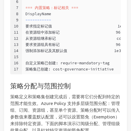
6
7
=== 内置策略：标记相关 ===
8
DisplayName                              Name
9
-----------                              
----
10
要求指定标记值                            1e30110
11
在资源组中添加标记                        96670d01
12
从资源组继承标记                          cd3aa116
13
要求资源组具有标记                        96670d01
14
强制添加标记及其默认值                    1e30110a-
15
16
自定义策略已创建: require-mandatory-tag
17
策略集已创建: cost-governance-initiative
策略分配与范围控制
策略定义和策略集创建完成后，需要将它们分配到特定的
范围才能生效。Azure Policy 支持多层级范围分配：管理
组、订阅、资源组，甚至单个资源。策略分配时可以传入
参数值来覆盖默认配置，还可以设置豁免（Exemption）
来排除特定资源。下面的脚本演示订阅级分配、管理组级
批量分配，以及针对特定资源的豁免配置。