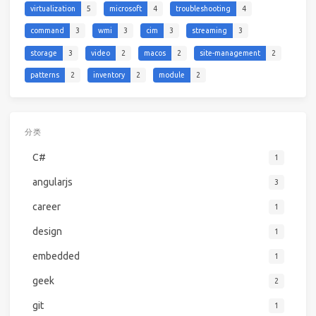
virtualization
5
microsoft
4
troubleshooting
4
command
3
wmi
3
cim
3
streaming
3
storage
3
video
2
macos
2
site-management
2
patterns
2
inventory
2
module
2
分类
C#
1
angularjs
3
career
1
design
1
embedded
1
geek
2
git
1