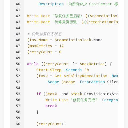
40
-Description
'为所有缺少 CostCenter 标记
41
42
Write-Host
"修复任务已启动: 
$
(
$remediationTask
43
Write-Host
"待修复资源数: 
$
(
$remediationTask
.P
44
45
# 轮询修复任务状态
46
$taskName
 = 
$remediationTask
.Name
47
$maxRetries
 = 
12
48
$retryCount
 = 
0
49
50
while
 (
$retryCount
-lt
$maxRetries
) {
51
Start-Sleep
-Seconds
30
52
$task
 = 
Get-AzPolicyRemediation
-Name
$t
53
-Scope
$scope
-ErrorAction
 SilentlyC
54
55
if
 (
$task
-and
$task
.ProvisioningState 
-
56
Write-Host
"修复任务完成"
-ForegroundC
57
break
58
    }
59
60
$retryCount
++