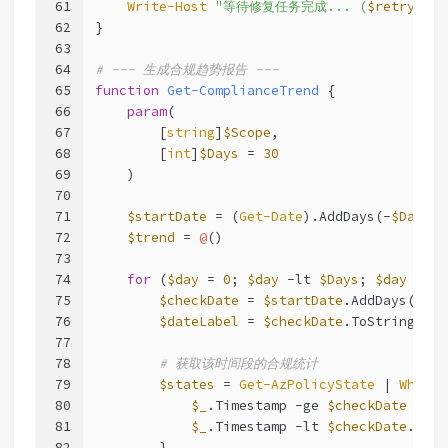
61
Write-Host
"等待修复任务完成... (
$retryCoun
62
}
63
64
# --- 生成合规趋势报告 ---
65
function
Get-ComplianceTrend
 {
66
param
(
67
        [
string
]
$Scope
,
68
        [
int
]
$Days
 = 
30
69
    )
70
71
$startDate
 = (
Get-Date
).AddDays(-
$Days
)
72
$trend
 = 
@
()
73
74
for
 (
$day
 = 
0
; 
$day
-lt
$Days
; 
$day
 += 
7
75
$checkDate
 = 
$startDate
.AddDays(
$day
76
$dateLabel
 = 
$checkDate
.ToString(
'yy
77
78
# 获取该时间段的合规统计
79
$states
 = 
Get-AzPolicyState
 | 
Where-
80
$_
.Timestamp 
-ge
$checkDate
-and
81
$_
.Timestamp 
-lt
$checkDate
.AddD
82
        }