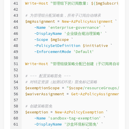
41
Write-Host
"管理组下的订阅数量: 
$
(
$mgSubscriptio
42
43
# 为管理组分配策略集，所有子订阅自动继承
44
$mgAssignment
 = 
New-AzPolicyAssignment
 `
45
-Name
'enterprise-governance'
 `
46
-DisplayName
'企业级合规治理策略'
 `
47
-Scope
$mgScope
 `
48
-PolicySetDefinition
$initiative
 `
49
-EnforcementMode
'Default'
50
51
Write-Host
"管理组级策略分配已创建（子订阅将自动继承
52
53
# --- 配置策略豁免 ---
54
# 对特定资源（如测试环境）豁免标记策略
55
$exemptionScope
 = 
"
$scope
/resourceGroups/rg-s
56
$waiverAssignment
 = 
Get-AzPolicyAssignment
-N
57
58
# 创建策略豁免
59
$exemption
 = 
New-AzPolicyExemption
 `
60
-Name
'sandbox-tag-exemption'
 `
61
-DisplayName
'沙盒环境标记豁免'
 `