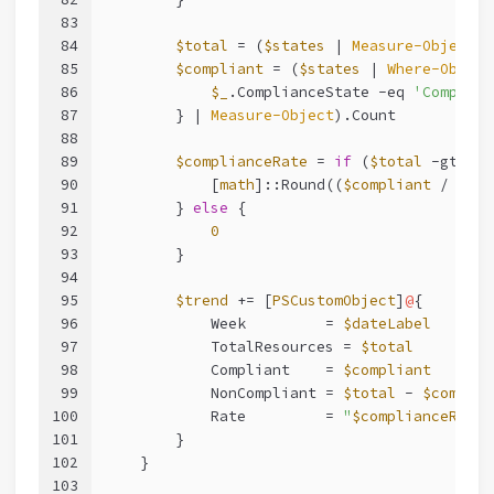
83
84
$total
 = (
$states
 | 
Measure-Object
).
85
$compliant
 = (
$states
 | 
Where-Object
86
$_
.ComplianceState 
-eq
'Complian
87
        } | 
Measure-Object
).Count
88
89
$complianceRate
 = 
if
 (
$total
-gt
0
) 
90
            [
math
]::Round((
$compliant
 / 
$tot
91
        } 
else
 {
92
0
93
        }
94
95
$trend
 += [
PSCustomObject
]
@
{
96
            Week         = 
$dateLabel
97
            TotalResources = 
$total
98
            Compliant    = 
$compliant
99
            NonCompliant = 
$total
 - 
$complia
100
            Rate         = 
"
$complianceRate
%
101
        }
102
    }
103