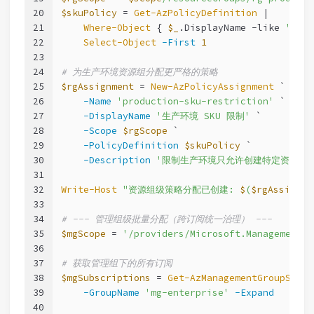
20
$skuPolicy
 = 
Get-AzPolicyDefinition
 |
21
Where-Object
 { 
$_
.DisplayName 
-like
'*all
22
Select-Object
-First
1
23
24
# 为生产环境资源组分配更严格的策略
25
$rgAssignment
 = 
New-AzPolicyAssignment
 `
26
-Name
'production-sku-restriction'
 `
27
-DisplayName
'生产环境 SKU 限制'
 `
28
-Scope
$rgScope
 `
29
-PolicyDefinition
$skuPolicy
 `
30
-Description
'限制生产环境只允许创建特定资源类型
31
32
Write-Host
"资源组级策略分配已创建: 
$
(
$rgAssignme
33
34
# --- 管理组级批量分配（跨订阅统一治理） ---
35
$mgScope
 = 
'/providers/Microsoft.Management/m
36
37
# 获取管理组下的所有订阅
38
$mgSubscriptions
 = 
Get-AzManagementGroupSubsc
39
-GroupName
'mg-enterprise'
-Expand
40