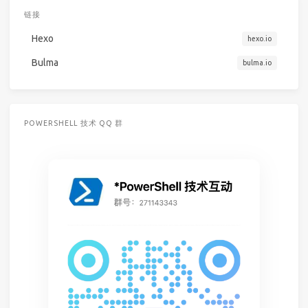
链接
Hexo
hexo.io
Bulma
bulma.io
POWERSHELL 技术 QQ 群