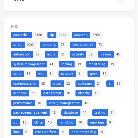
标签
powershell
2360
tip
2264
powertip
2264
series
2264
scripting
78
best-practices
73
automation
66
azure
60
security
59
devops
45
system-management
41
tooling
39
monitoring
39
script
38
web
31
network
31
geek
30
text-processing
25
cloud
22
container
21
ai
21
windows
20
data-format
20
identity
19
performance
16
config-management
16
package-management
15
database
11
testing
11
qq
10
office
10
remoting
10
reporting
9
linux
8
cross-platform
8
data-processing
8