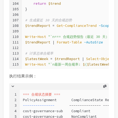
104
return
$trend
105
}
106
107
# 生成最近 30 天的合规趋势
108
$trendReport
 = 
Get-ComplianceTrend
-Scope
$s
109
110
Write-Host
"`n=== 合规趋势报告（最近 30 天）==="
111
$trendReport
 | 
Format-Table
-AutoSize
112
113
# 计算总体合规率
114
$latestWeek
 = 
$trendReport
 | 
Select-Object
-
115
Write-Host
"`n最新一周合规率: 
$
(
$latestWeek
.Ra
执行结果示例：
1
=== 合规状态摘要 ===
2
PolicyAssignment       ComplianceState Resour
3
---------------       
--------------- -------
4
cost-governance-sub    Compliant             
5
cost-governance-sub    NonCompliant          