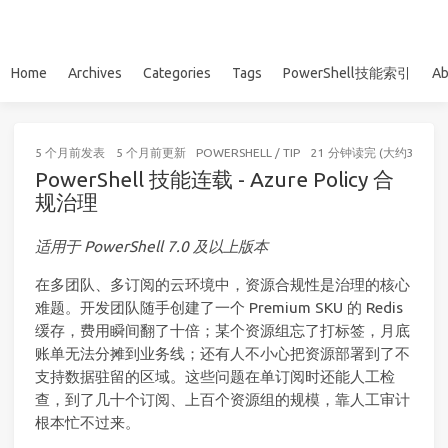
Home
Archives
Categories
Tags
PowerShell技能索引
Ab
5 个月前
发表
5 个月前
更新
POWERSHELL
/
TIP
21 分钟读完 (大约3167个
PowerShell 技能连载 - Azure Policy 合
规治理
适用于 PowerShell 7.0 及以上版本
在多团队、多订阅的云环境中，资源合规性是治理的核心
难题。开发团队随手创建了一个 Premium SKU 的 Redis
缓存，费用瞬间翻了十倍；某个资源组忘了打标签，月底
账单无法分摊到业务线；还有人不小心把资源部署到了不
支持数据驻留的区域。这些问题在单订阅时还能人工检
查，到了几十个订阅、上百个资源组的规模，靠人工审计
根本忙不过来。