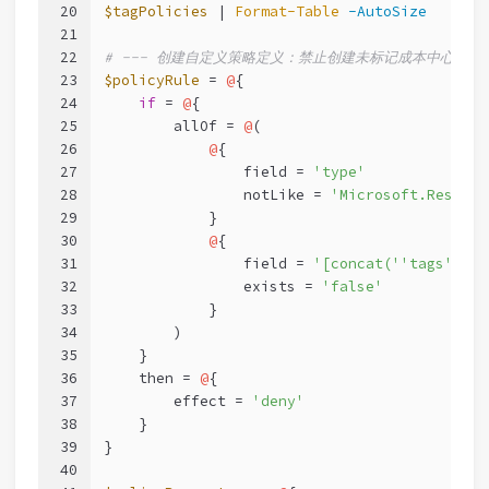
20
$tagPolicies
 | 
Format-Table
-AutoSize
21
22
# --- 创建自定义策略定义：禁止创建未标记成本中心的资源
23
$policyRule
 = 
@
{
24
if
 = 
@
{
25
        allOf = 
@
(
26
@
{
27
                field = 
'type'
28
                notLike = 
'Microsoft.Resourc
29
            }
30
@
{
31
                field = 
'[concat('
'tags'
', '
32
                exists = 
'false'
33
            }
34
        )
35
    }
36
    then = 
@
{
37
        effect = 
'deny'
38
    }
39
}
40