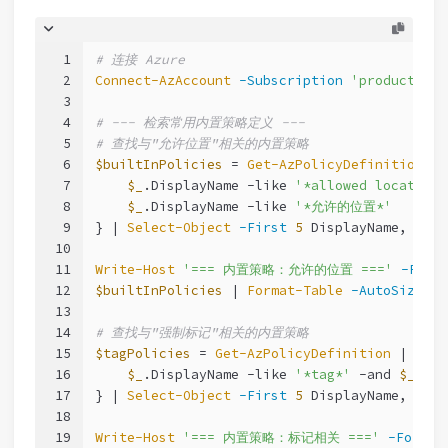
1
# 连接 Azure
2
Connect-AzAccount
-Subscription
'production-
3
4
# --- 检索常用内置策略定义 ---
5
# 查找与"允许位置"相关的内置策略
6
$builtInPolicies
 = 
Get-AzPolicyDefinition
 | 
7
$_
.DisplayName 
-like
'*allowed locations
8
$_
.DisplayName 
-like
'*允许的位置*'
9
} | 
Select-Object
-First
5
 DisplayName, Poli
10
11
Write-Host
'=== 内置策略：允许的位置 ==='
-Fore
12
$builtInPolicies
 | 
Format-Table
-AutoSize
13
14
# 查找与"强制标记"相关的内置策略
15
$tagPolicies
 = 
Get-AzPolicyDefinition
 | 
Wher
16
$_
.DisplayName 
-like
'*tag*'
-and
$_
.Pol
17
} | 
Select-Object
-First
5
 DisplayName, Name
18
19
Write-Host
'=== 内置策略：标记相关 ==='
-Foregr