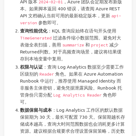
API 版本
，Azure 团队会定期发布新版
2024-02-01
本。如果脚本返回 400 错误，请查阅 Azure REST
API 文档确认当前可用的最新稳定版本，更新
api-
参数即可。
version
查询性能优化
：KQL 查询应始终在语句开头使用
过滤条件缩小数据范围。避免对大
TimeGenerated
表做全表扫描，善用
和
减少
summarize
project
Returned列数。对于高频查询场景，建议将结果缓
存到本地变量中复用。
权限与认证
：查询 Log Analytics 数据至少需要工作
区级别的
角色。如果在 Azure Automation
Reader
Runbook 中运行，推荐使用 Managed Identity 而
非服务主体密钥，避免凭据泄露风险。Runbook 托
管身份只需分配
角色即
Log Analytics Reader
可。
数据保留与成本
：Log Analytics 工作区的默认数据
保留期为 30 天，最长可配置 730 天。保留期越长存
储成本越高，查询大时间范围数据也会消耗更多计算
资源。建议根据合规要求合理设置保留策略，历史数