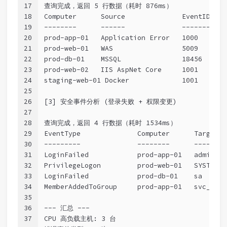
17
查询完成，返回 5 行数据（耗时 876ms）
18
Computer      Source              EventID Err
19
--------
------
-------
---
20
prod-app-01   Application Error   1000    234
21
prod-web-01   WAS                 5009    156
22
prod-db-01    MSSQL               18456   89
23
prod-web-02   IIS AspNet Core     1001    67
24
staging-web-01 Docker             1001    42
25
26
[3] 安全事件分析 
(登录失败 + 权限变更)
27
28
查询完成，返回 4 行数据（耗时 1534ms）
29
EventType              Computer      TargetUs
30
---------
--------
--------
31
LoginFailed            prod-app-01   admin   
32
PrivilegeLogon         prod-web-01   SYSTEM  
33
LoginFailed            prod-db-01    sa      
34
MemberAddedToGroup     prod-app-01   svc_
depl
35
36
---
 汇总 
---
37
CPU 高负载主机: 3 台