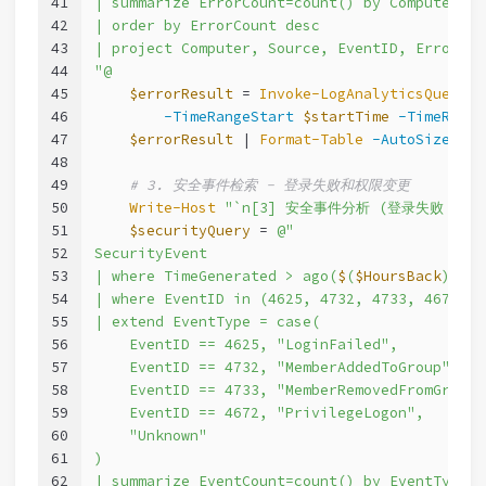
41
| summarize ErrorCount=count() by Computer, S
42
| order by ErrorCount desc
43
| project Computer, Source, EventID, ErrorCou
44
"@
45
$errorResult
 = 
Invoke-LogAnalyticsQuery
-
46
-TimeRangeStart
$startTime
-TimeRange
47
$errorResult
 | 
Format-Table
-AutoSize
48
49
# 3. 安全事件检索 - 登录失败和权限变更
50
Write-Host
"`n[3] 安全事件分析 (登录失败 + 
51
$securityQuery
 = 
@"
52
SecurityEvent
53
| where TimeGenerated > ago(
$
(
$HoursBack
)h)
54
| where EventID in (4625, 4732, 4733, 4672)
55
| extend EventType = case(
56
    EventID == 4625, "LoginFailed",
57
    EventID == 4732, "MemberAddedToGroup",
58
    EventID == 4733, "MemberRemovedFromGroup"
59
    EventID == 4672, "PrivilegeLogon",
60
    "Unknown"
61
)
62
| summarize EventCount=count() by EventType, 