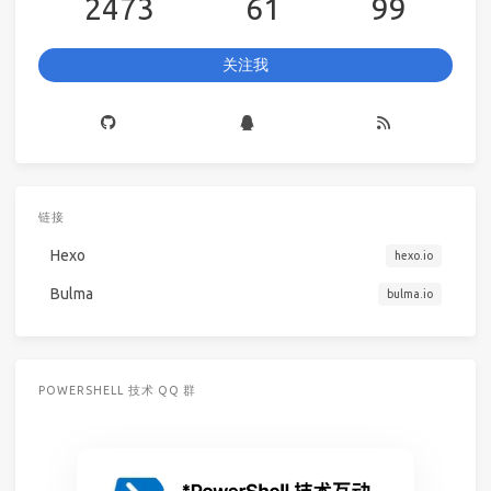
2473
61
99
关注我
链接
Hexo
hexo.io
Bulma
bulma.io
POWERSHELL 技术 QQ 群