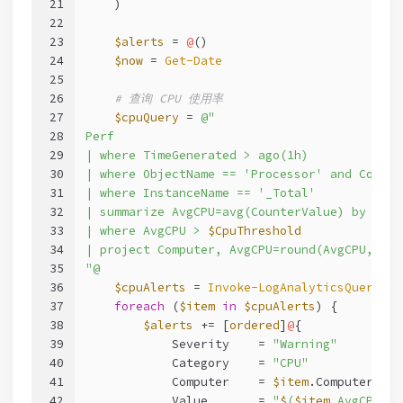
21
    )
22
23
$alerts
 = 
@
()
24
$now
 = 
Get-Date
25
26
# 查询 CPU 使用率
27
$cpuQuery
 = 
@"
28
Perf
29
| where TimeGenerated > ago(1h)
30
| where ObjectName == 'Processor' and Counte
31
| where InstanceName == '_Total'
32
| summarize AvgCPU=avg(CounterValue) by Comp
33
| where AvgCPU > 
$CpuThreshold
34
| project Computer, AvgCPU=round(AvgCPU, 1)
35
"@
36
$cpuAlerts
 = 
Invoke-LogAnalyticsQuery
-W
37
foreach
 (
$item
in
$cpuAlerts
) {
38
$alerts
 += [
ordered
]
@
{
39
            Severity    = 
"Warning"
40
            Category    = 
"CPU"
41
            Computer    = 
$item
.Computer
42
            Value       = 
"
$
(
$item
.AvgCPU)%"