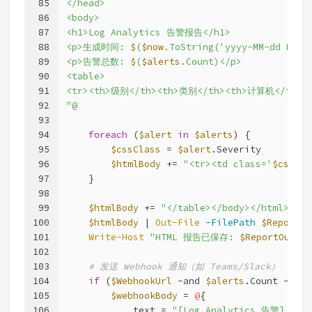
85
</head>
86
<body>
87
<h1>Log Analytics 告警报告</h1>
88
<p>生成时间: 
$
(
$now
.ToString('yyyy-MM-dd HH:m
89
<p>告警总数: 
$
(
$alerts
.Count)</p>
90
<table>
91
<tr><th>级别</th><th>类别</th><th>计算机</th><
92
"@
93
94
foreach
 (
$alert
in
$alerts
) {
95
$cssClass
 = 
$alert
.Severity
96
$htmlBody
 += 
"<tr><td class='
$cssCla
97
    }
98
99
$htmlBody
 += 
"</table></body></html>"
100
$htmlBody
 | 
Out-File
-FilePath
$ReportOu
101
Write-Host
"HTML 报告已保存: 
$ReportOutput
102
103
# 发送 Webhook 通知（如 Teams/Slack）
104
if
 (
$WebhookUrl
-and
$alerts
.Count 
-gt
0
105
$webhookBody
 = 
@
{
106
            text = 
"[Log Analytics 告警] 检测