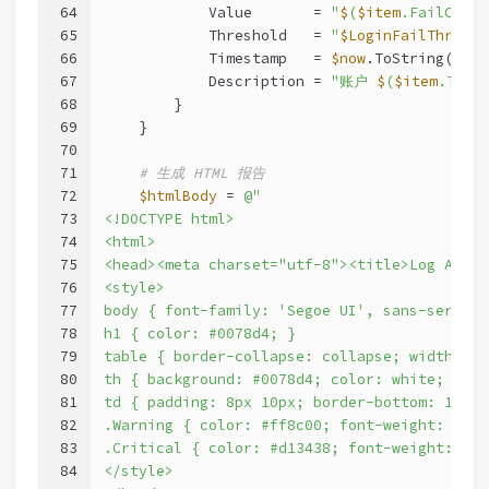
64
            Value       = 
"
$
(
$item
.FailCoun
65
            Threshold   = 
"
$LoginFailThresho
66
            Timestamp   = 
$now
.ToString(
"yyy
67
            Description = 
"账户 
$
(
$item
.Tar
68
        }
69
    }
70
71
# 生成 HTML 报告
72
$htmlBody
 = 
@"
73
<!DOCTYPE html>
74
<html>
75
<head><meta charset="utf-8"><title>Log Ana
76
<style>
77
body { font-family: 'Segoe UI', sans-serif; 
78
h1 { color: #0078d4; }
79
table { border-collapse: collapse; width: 10
80
th { background: #0078d4; color: white; padd
81
td { padding: 8px 10px; border-bottom: 1px s
82
.Warning { color: #ff8c00; font-weight: bold
83
.Critical { color: #d13438; font-weight: bol
84
</style>