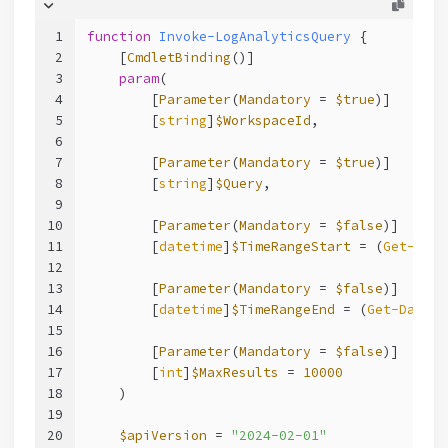
1
function
Invoke-LogAnalyticsQuery
 {
2
[
CmdletBinding
()]
3
param
(
4
        [
Parameter
(
Mandatory
 = 
$true
)]
5
        [
string
]
$WorkspaceId
,
6
7
        [
Parameter
(
Mandatory
 = 
$true
)]
8
        [
string
]
$Query
,
9
10
        [
Parameter
(
Mandatory
 = 
$false
)]
11
        [
datetime
]
$TimeRangeStart
 = (
Get-Date
12
13
        [
Parameter
(
Mandatory
 = 
$false
)]
14
        [
datetime
]
$TimeRangeEnd
 = (
Get-Date
),
15
16
        [
Parameter
(
Mandatory
 = 
$false
)]
17
        [
int
]
$MaxResults
 = 
10000
18
    )
19
20
$apiVersion
 = 
"2024-02-01"