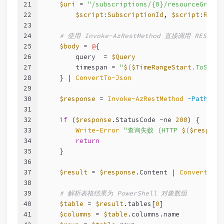
21
$uri
 = 
"/subscriptions/{0}/resourceGroups
22
$script:SubscriptionId
, 
$script:Resou
23
24
# 使用 Invoke-AzRestMethod 直接调用 REST AP
25
$body
 = 
@
{
26
        query  = 
$Query
27
        timespan = 
"
$
(
$TimeRangeStart
.ToStrin
28
    } | 
ConvertTo-Json
29
30
$response
 = 
Invoke-AzRestMethod
-Path
$ur
31
32
if
 (
$response
.StatusCode 
-ne
200
) {
33
Write-Error
"查询失败 (HTTP 
$
(
$respons
34
return
35
    }
36
37
$result
 = 
$response
.Content | 
ConvertFrom
38
39
# 解析表格结果为 PowerShell 对象数组
40
$table
 = 
$result
.tables[
0
]
41
$columns
 = 
$table
.columns.name