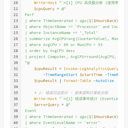
20
Write-Host
"`n[1] CPU 高负载分析 (使用率 > 8
21
$cpuQuery
 = 
@"
22
Perf
23
| where TimeGenerated > ago(
$
(
$HoursBack
)h)
24
| where ObjectName == 'Processor' and Counter
25
| where InstanceName == '_Total'
26
| summarize AvgCPU=avg(CounterValue), MaxCPU=
27
| where AvgCPU > 80 or MaxCPU > 95
28
| order by AvgCPU desc
29
| project Computer, AvgCPU=round(AvgCPU, 1), 
30
"@
31
$cpuResult
 = 
Invoke-LogAnalyticsQuery
-Wo
32
-TimeRangeStart
$startTime
-TimeRange
33
$cpuResult
 | 
Format-Table
-AutoSize
34
35
# 2. 错误日志统计 - 按来源和计算机分组
36
Write-Host
"`n[2] 错误事件统计 (EventLevelNa
37
$errorQuery
 = 
@"
38
Event
39
| where TimeGenerated > ago(
$
(
$HoursBack
)h)
40
| where EventLevelName == 'error'