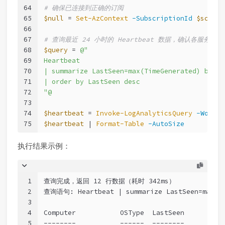
64
# 确保已连接到正确的订阅
65
$null
 = 
Set-AzContext
-SubscriptionId
$script
66
67
# 查询最近 24 小时的 Heartbeat 数据，确认各服务器
68
$query
 = 
@"
69
Heartbeat
70
| summarize LastSeen=max(TimeGenerated) by Co
71
| order by LastSeen desc
72
"@
73
74
$heartbeat
 = 
Invoke-LogAnalyticsQuery
-Worksp
75
$heartbeat
 | 
Format-Table
-AutoSize
执行结果示例：
1
查询完成，返回 12 行数据（耗时 342ms）
2
查询语句: Heartbeat | summarize LastSeen=max(Ti
3
4
Computer           OSType  LastSeen
5
--------           ------  --------