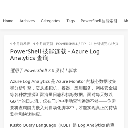
Home
Archives
Categories
Tags
PowerShell技能索引
Ab
4 个月前
发表
4 个月前
更新
POWERSHELL
/
TIP
21 分钟读完 (大约3091个
PowerShell 技能连载 - Azure Log
Analytics 查询
适用于 PowerShell 7.0 及以上版本
Azure Log Analytics 是 Azure Monitor 的核心数据收集
和分析引擎，它从虚拟机、容器、应用服务、网络安全组
等各种数据源汇聚海量日志和指标数据。面对每天数以
GB 计的日志流，仅在门户中手动查询远远不够——你需
要将查询能力嵌入到自动化脚本中，才能实现真正的持续
监控和快速响应。
Kusto Query Language（KQL）是 Log Analytics 的查