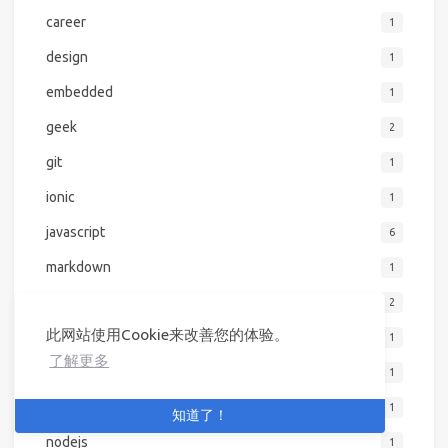
career
1
design
1
embedded
1
geek
2
git
1
ionic
1
javascript
6
markdown
1
mongoose
2
此网站使用Cookie来改善您的体验。
mvp
1
了解更多
network
1
node.js
1
知道了！
nodejs
1