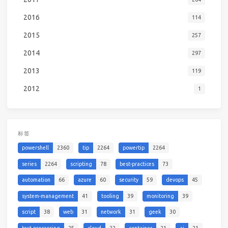
2016
114
2015
257
2014
297
2013
119
2012
1
标签
powershell
2360
tip
2264
powertip
2264
series
2264
scripting
78
best-practices
73
automation
66
azure
60
security
59
devops
45
system-management
41
tooling
39
monitoring
39
script
38
web
31
network
31
geek
30
text-processing
25
cloud
22
container
21
ai
21