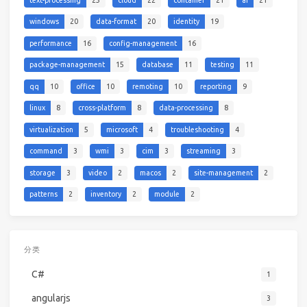
windows
20
data-format
20
identity
19
performance
16
config-management
16
package-management
15
database
11
testing
11
qq
10
office
10
remoting
10
reporting
9
linux
8
cross-platform
8
data-processing
8
virtualization
5
microsoft
4
troubleshooting
4
command
3
wmi
3
cim
3
streaming
3
storage
3
video
2
macos
2
site-management
2
patterns
2
inventory
2
module
2
分类
C#
1
angularjs
3