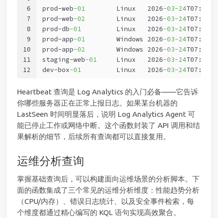
6
prod-web
-01
        Linux   2026
-03
-24
T07:58:3
7
prod-web
-02
        Linux   2026
-03
-24
T07:58:2
8
prod-db
-01
         Linux   2026
-03
-24
T07:57:4
9
prod-app
-01
        Windows 2026
-03
-24
T07:58:1
10
prod-app
-02
        Windows 2026
-03
-24
T07:58:0
11
staging-web
-01
     Linux   2026
-03
-24
T07:55:1
12
dev-box
-01
         Linux   2026
-03
-24
T07:30:0
Heartbeat 查询是 Log Analytics 的入门必备——它告诉
你哪些服务器正在正常上报日志。如果某台机器的
LastSeen 时间明显落后，说明 Log Analytics Agent 可
能已停止工作或网络中断。这个函数封装了 API 调用和结
果解析的细节，后续所有查询都可以直接复用。
运维分析查询
掌握基础查询后，可以构建面向运维场景的分析脚本。下
面的函数集成了三个常见的运维分析维度：性能趋势分析
（CPU/内存）、错误日志统计、以及安全事件检索，每
个维度都通过精心编写的 KQL 语句实现高效聚合。