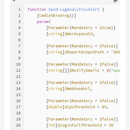
1
function
Send-LogAnalyticsAlert
 {
2
[
CmdletBinding
()]
3
param
(
4
        [
Parameter
(
Mandatory
 = 
$true
)]
5
        [
string
]
$WorkspaceId
,
6
7
        [
Parameter
(
Mandatory
 = 
$false
)]
8
        [
string
]
$ReportOutputPath
 = 
"
$HOME
/L
9
10
        [
Parameter
(
Mandatory
 = 
$false
)]
11
        [
string
[]]
$NotifyEmails
 = 
@
(
"ops-tea
12
13
        [
Parameter
(
Mandatory
 = 
$false
)]
14
        [
string
]
$WebhookUrl
,
15
16
        [
Parameter
(
Mandatory
 = 
$false
)]
17
        [
double
]
$CpuThreshold
 = 
85
,
18
19
        [
Parameter
(
Mandatory
 = 
$false
)]
20
        [
int
]
$LoginFailThreshold
 = 
50