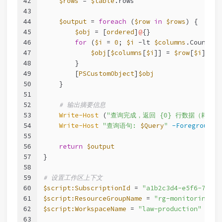
42
$rows
 = 
$table
.rows
43
44
$output
 = 
foreach
 (
$row
in
$rows
) {
45
$obj
 = [
ordered
]
@
{}
46
for
 (
$i
 = 
0
; 
$i
-lt
$columns
.Count; 
$
47
$obj
[
$columns
[
$i
]] = 
$row
[
$i
]
48
        }
49
        [
PSCustomObject
]
$obj
50
    }
51
52
# 输出摘要信息
53
Write-Host
 (
"查询完成，返回 {0} 行数据（耗时 {1
54
Write-Host
"查询语句: 
$Query
"
-ForegroundC
55
56
return
$output
57
}
58
59
# 设置工作区上下文
60
$script:SubscriptionId
 = 
"a1b2c3d4-e5f6-7890-
61
$script:ResourceGroupName
 = 
"rg-monitoring"
62
$script:WorkspaceName
 = 
"law-production"
63