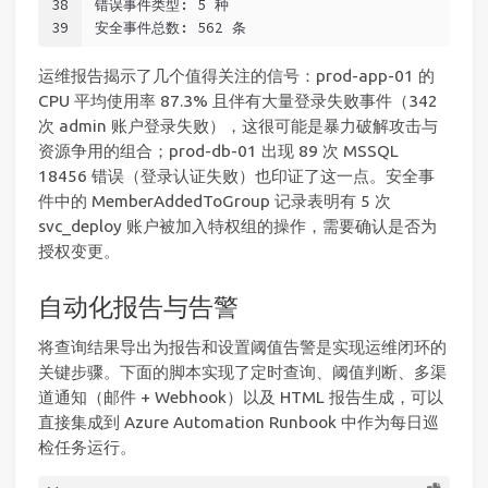
38
错误事件类型: 5 种
39
安全事件总数: 562 条
运维报告揭示了几个值得关注的信号：prod-app-01 的
CPU 平均使用率 87.3% 且伴有大量登录失败事件（342
次 admin 账户登录失败），这很可能是暴力破解攻击与
资源争用的组合；prod-db-01 出现 89 次 MSSQL
18456 错误（登录认证失败）也印证了这一点。安全事
件中的 MemberAddedToGroup 记录表明有 5 次
svc_deploy 账户被加入特权组的操作，需要确认是否为
授权变更。
自动化报告与告警
将查询结果导出为报告和设置阈值告警是实现运维闭环的
关键步骤。下面的脚本实现了定时查询、阈值判断、多渠
道通知（邮件 + Webhook）以及 HTML 报告生成，可以
直接集成到 Azure Automation Runbook 中作为每日巡
检任务运行。