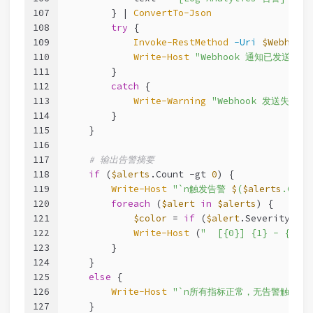
107
        } | 
ConvertTo-Json
108
try
 {
109
Invoke-RestMethod
-Uri
$WebhookU
110
Write-Host
"Webhook 通知已发送"
-F
111
        }
112
catch
 {
113
Write-Warning
"Webhook 发送失败: 
114
        }
115
    }
116
117
# 输出告警摘要
118
if
 (
$alerts
.Count 
-gt
0
) {
119
Write-Host
"`n触发告警 
$
(
$alerts
.Coun
120
foreach
 (
$alert
in
$alerts
) {
121
$color
 = 
if
 (
$alert
.Severity 
-eq
122
Write-Host
 (
"  [{0}] {1} - {2} (
123
        }
124
    }
125
else
 {
126
Write-Host
"`n所有指标正常，无告警触发"
127
    }