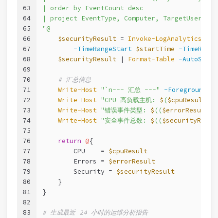
63
| order by EventCount desc
64
| project EventType, Computer, TargetUserName
65
"@
66
$securityResult
 = 
Invoke-LogAnalyticsQuer
67
-TimeRangeStart
$startTime
-TimeRange
68
$securityResult
 | 
Format-Table
-AutoSize
69
70
# 汇总信息
71
Write-Host
"`n--- 汇总 ---"
-ForegroundCo
72
Write-Host
"CPU 高负载主机: 
$
(
$cpuResult
.C
73
Write-Host
"错误事件类型: 
$
((
$errorResult
 |
74
Write-Host
"安全事件总数: 
$
((
$securityResul
75
76
return
@
{
77
        CPU    = 
$cpuResult
78
        Errors = 
$errorResult
79
        Security = 
$securityResult
80
    }
81
}
82
83
# 生成最近 24 小时的运维分析报告