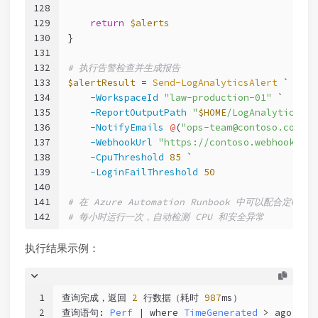
128
129
return
$alerts
130
}
131
132
# 执行告警检查并生成报告
133
$alertResult
 = 
Send-LogAnalyticsAlert
 `
134
-WorkspaceId
"law-production-01"
 `
135
-ReportOutputPath
"
$HOME
/LogAnalyticsRep
136
-NotifyEmails
@
(
"ops-team@contoso.com"
, 
137
-WebhookUrl
"https://contoso.webhook.off
138
-CpuThreshold
85
 `
139
-LoginFailThreshold
50
140
141
# 在 Azure Automation Runbook 中可以配合定时
142
# 每小时运行一次，自动检测 CPU 和安全异常
执行结果示例：
1
查询完成，返回 
2
 行数据（耗时 
987
ms）
2
查询语句: 
Perf
 | where 
TimeGenerated
 > ago(
1
h)