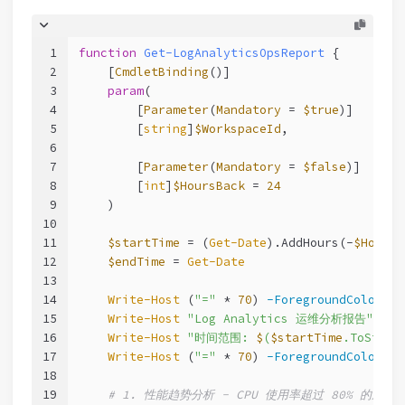
1
function
Get-LogAnalyticsOpsReport
 {
2
[
CmdletBinding
()]
3
param
(
4
        [
Parameter
(
Mandatory
 = 
$true
)]
5
        [
string
]
$WorkspaceId
,
6
7
        [
Parameter
(
Mandatory
 = 
$false
)]
8
        [
int
]
$HoursBack
 = 
24
9
    )
10
11
$startTime
 = (
Get-Date
).AddHours(-
$HoursB
12
$endTime
 = 
Get-Date
13
14
Write-Host
 (
"="
 * 
70
) 
-ForegroundColor
 Cy
15
Write-Host
"Log Analytics 运维分析报告"
-Fo
16
Write-Host
"时间范围: 
$
(
$startTime
.ToStrin
17
Write-Host
 (
"="
 * 
70
) 
-ForegroundColor
 Cy
18
19
# 1. 性能趋势分析 - CPU 使用率超过 80% 的虚拟