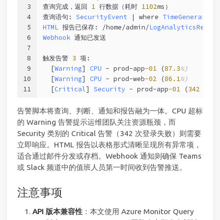
3
查询完成，返回 
1
 行数据（耗时 
1102
ms）
4
查询语句: 
SecurityEvent
 | where 
TimeGenerated
 
5
HTML
 报告已保存: /home/admin/
LogAnalyticsReport
6
Webhook
 通知已发送
7
8
触发告警 
3
 项:
9
  [
Warning
] 
CPU
 - prod-app
-01
 (
87.3
%)
10
  [
Warning
] 
CPU
 - prod-web
-02
 (
86.1
%)
11
  [
Critical
] 
Security
 - prod-app
-01
 (
342
 次)
告警脚本将查询、判断、通知和报告融为一体。CPU 超标
的 Warning 告警提示运维团队关注资源瓶颈，而
Security 类别的 Critical 告警（342 次登录失败）则需要
立即响应。HTML 报告以表格形式清晰呈现所有异常项，
适合通过邮件分发或存档。Webhook 通知则确保 Teams
或 Slack 频道中的值班人员第一时间收到告警推送。
注意事项
API 版本兼容性
：本文使用 Azure Monitor Query