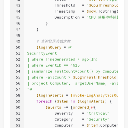
43
            Threshold   = 
"
$CpuThreshold
%"
44
            Timestamp   = 
$now
.ToString(
"yyy
45
            Description = 
"CPU 使用率持续超过阈
46
        }
47
    }
48
49
# 查询登录失败次数
50
$loginQuery
 = 
@"
51
SecurityEvent
52
| where TimeGenerated > ago(1h)
53
| where EventID == 4625
54
| summarize FailCount=count() by Computer, T
55
| where FailCount > 
$LoginFailThreshold
56
| project Computer, TargetUserName, FailCoun
57
"@
58
$loginAlerts
 = 
Invoke-LogAnalyticsQuery
59
foreach
 (
$item
in
$loginAlerts
) {
60
$alerts
 += [
ordered
]
@
{
61
            Severity    = 
"Critical"
62
            Category    = 
"Security"
63
            Computer    = 
$item
.Computer