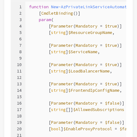
1
function
New-AzPrivateLinkServiceAutomation
 
2
[
CmdletBinding
()]
3
param
(
4
        [
Parameter
(
Mandatory
 = 
$true
)]
5
        [
string
]
$ResourceGroupName
,
6
7
        [
Parameter
(
Mandatory
 = 
$true
)]
8
        [
string
]
$ServiceName
,
9
10
        [
Parameter
(
Mandatory
 = 
$true
)]
11
        [
string
]
$LoadBalancerName
,
12
13
        [
Parameter
(
Mandatory
 = 
$true
)]
14
        [
string
]
$FrontendIpConfigName
,
15
16
        [
Parameter
(
Mandatory
 = 
$false
)]
17
        [
string
[]]
$AllowedSubscriptions
 = 
@
(
18
19
        [
Parameter
(
Mandatory
 = 
$false
)]
20
        [
bool
]
$EnableProxyProtocol
 = 
$false
,
21