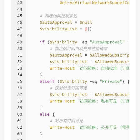
43
Get-AzVirtualNetworkSubnetConfig
44
45
# 构建访问控制参数
46
$autoApproval
 = 
$null
47
$visibilityList
 = 
@
()
48
49
if
 (
$Visibility
-eq
"AutoApproval"
-and
50
# 指定的订阅自动批准连接请求
51
$autoApproval
 = 
$AllowedSubscription
52
$visibilityList
 = 
$AllowedSubscripti
53
Write-Host
"访问策略: 自动批准 (订阅白名
54
    }
55
elseif
 (
$Visibility
-eq
"Private"
) {
56
# 仅对特定订阅可见
57
$visibilityList
 = 
$AllowedSubscripti
58
Write-Host
"访问策略: 私有可见 (订阅白名
59
    }
60
else
 {
61
# 对所有订阅可见
62
Write-Host
"访问策略: 公开可见 (需手动批
63
    }