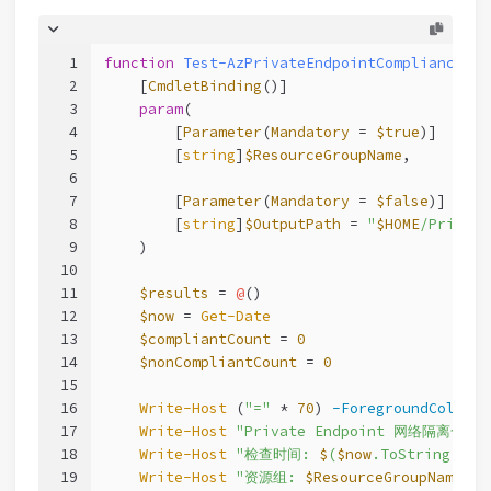
1
function
Test-AzPrivateEndpointCompliance
 {
2
[
CmdletBinding
()]
3
param
(
4
        [
Parameter
(
Mandatory
 = 
$true
)]
5
        [
string
]
$ResourceGroupName
,
6
7
        [
Parameter
(
Mandatory
 = 
$false
)]
8
        [
string
]
$OutputPath
 = 
"
$HOME
/Private
9
    )
10
11
$results
 = 
@
()
12
$now
 = 
Get-Date
13
$compliantCount
 = 
0
14
$nonCompliantCount
 = 
0
15
16
Write-Host
 (
"="
 * 
70
) 
-ForegroundColor
 C
17
Write-Host
"Private Endpoint 网络隔离合规
18
Write-Host
"检查时间: 
$
(
$now
.ToString('yy
19
Write-Host
"资源组: 
$ResourceGroupName
"