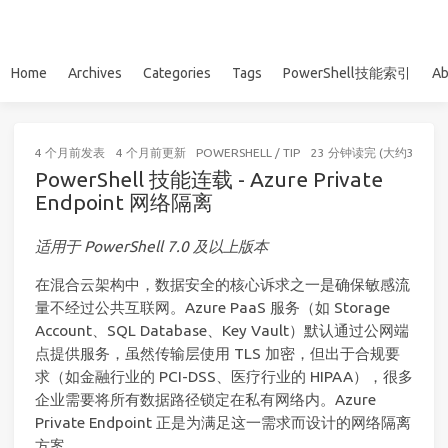
Home
Archives
Categories
Tags
PowerShell技能索引
Ab
4 个月前
发表
4 个月前
更新
POWERSHELL
/
TIP
23 分钟读完 (大约3501个
PowerShell 技能连载 - Azure Private
Endpoint 网络隔离
适用于 PowerShell 7.0 及以上版本
在混合云架构中，数据安全的核心诉求之一是确保敏感流
量不经过公共互联网。Azure PaaS 服务（如 Storage
Account、SQL Database、Key Vault）默认通过公网端
点提供服务，虽然传输层使用 TLS 加密，但出于合规要
求（如金融行业的 PCI-DSS、医疗行业的 HIPAA），很多
企业需要将所有数据路径锁定在私有网络内。Azure
Private Endpoint 正是为满足这一需求而设计的网络隔离
方案。