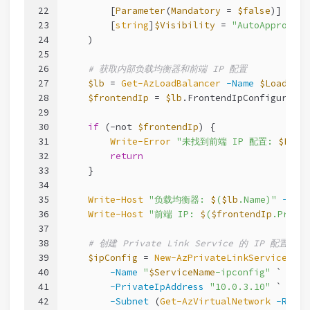
22
        [
Parameter
(
Mandatory
 = 
$false
)]
23
        [
string
]
$Visibility
 = 
"AutoApproval"
24
    )
25
26
# 获取内部负载均衡器和前端 IP 配置
27
$lb
 = 
Get-AzLoadBalancer
-Name
$LoadBala
28
$frontendIp
 = 
$lb
.FrontendIpConfiguratio
29
30
if
 (
-not
$frontendIp
) {
31
Write-Error
"未找到前端 IP 配置: 
$Fron
32
return
33
    }
34
35
Write-Host
"负载均衡器: 
$
(
$lb
.Name)"
-Fore
36
Write-Host
"前端 IP: 
$
(
$frontendIp
.Priva
37
38
# 创建 Private Link Service 的 IP 配置
39
$ipConfig
 = 
New-AzPrivateLinkServiceIpCo
40
-Name
"
$ServiceName
-ipconfig"
 `
41
-PrivateIpAddress
"10.0.3.10"
 `
42
-Subnet
 (
Get-AzVirtualNetwork
-Resou