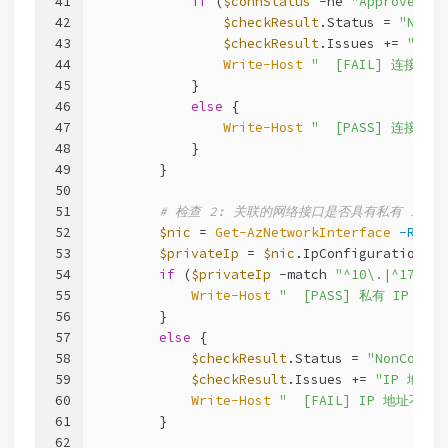
41
if
 (
$connStatus
-ne
"Approved"
) 
42
$checkResult
.Status = 
"NonCo
43
$checkResult
.Issues += 
"连接状
44
Write-Host
"  [FAIL] 连接状态
45
            }
46
else
 {
47
Write-Host
"  [PASS] 连接状态:
48
            }
49
        }
50
51
# 检查 2: 关联的网络接口是否具有私有 IP
52
$nic
 = 
Get-AzNetworkInterface
-Resou
53
$privateIp
 = 
$nic
.IpConfigurations[
0
54
if
 (
$privateIp
-match
"^10\.|^172\.(
55
Write-Host
"  [PASS] 私有 IP 地址
56
        }
57
else
 {
58
$checkResult
.Status = 
"NonCompli
59
$checkResult
.Issues += 
"IP 地址不
60
Write-Host
"  [FAIL] IP 地址不在 
61
        }
62