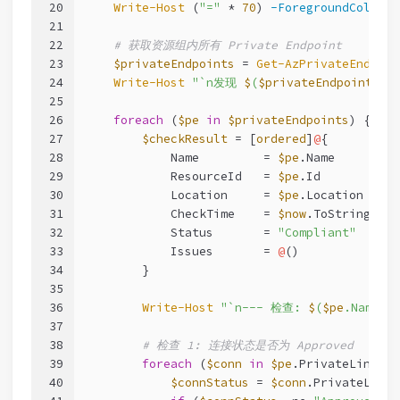
20
Write-Host
 (
"="
 * 
70
) 
-ForegroundColor
 C
21
22
# 获取资源组内所有 Private Endpoint
23
$privateEndpoints
 = 
Get-AzPrivateEndpoin
24
Write-Host
"`n发现 
$
(
$privateEndpoints
.C
25
26
foreach
 (
$pe
in
$privateEndpoints
) {
27
$checkResult
 = [
ordered
]
@
{
28
            Name         = 
$pe
.Name
29
            ResourceId   = 
$pe
.Id
30
            Location     = 
$pe
.Location
31
            CheckTime    = 
$now
.ToString(
"yy
32
            Status       = 
"Compliant"
33
            Issues       = 
@
()
34
        }
35
36
Write-Host
"`n--- 检查: 
$
(
$pe
.Name) 
37
38
# 检查 1: 连接状态是否为 Approved
39
foreach
 (
$conn
in
$pe
.PrivateLinkSer
40
$connStatus
 = 
$conn
.PrivateLinkS