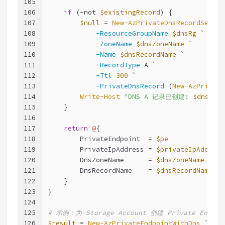
105
106
if
 (
-not
$existingRecord
) {
107
$null
 = 
New-AzPrivateDnsRecordSet
 `
108
-ResourceGroupName
$dnsRg
 `
109
-ZoneName
$dnsZoneName
 `
110
-Name
$dnsRecordName
 `
111
-RecordType
 A `
112
-Ttl
300
 `
113
-PrivateDnsRecord
 (
New-AzPrivate
114
Write-Host
"DNS A 记录已创建: 
$dnsReco
115
    }
116
117
return
@
{
118
        PrivateEndpoint  = 
$pe
119
        PrivateIpAddress = 
$privateIpAddress
120
        DnsZoneName      = 
$dnsZoneName
121
        DnsRecordName    = 
$dnsRecordName
122
    }
123
}
124
125
# 示例：为 Storage Account 创建 Private Endpoi
126
$result
 = 
New-AzPrivateEndpointWithDns
 `