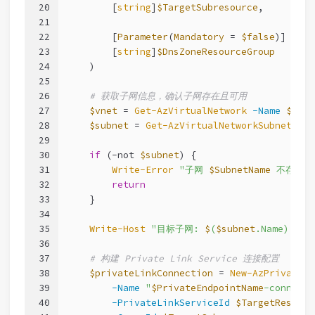
20
        [
string
]
$TargetSubresource
,
21
22
        [
Parameter
(
Mandatory
 = 
$false
)]
23
        [
string
]
$DnsZoneResourceGroup
24
    )
25
26
# 获取子网信息，确认子网存在且可用
27
$vnet
 = 
Get-AzVirtualNetwork
-Name
$Virt
28
$subnet
 = 
Get-AzVirtualNetworkSubnetConf
29
30
if
 (
-not
$subnet
) {
31
Write-Error
"子网 
$SubnetName
 不存在于
32
return
33
    }
34
35
Write-Host
"目标子网: 
$
(
$subnet
.Name) (
$
(
36
37
# 构建 Private Link Service 连接配置
38
$privateLinkConnection
 = 
New-AzPrivateLi
39
-Name
"
$PrivateEndpointName
-connecti
40
-PrivateLinkServiceId
$TargetResourc