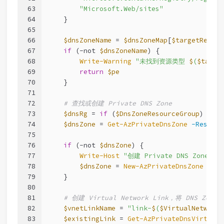
63
"Microsoft.Web/sites"
               
64
    }
65
66
$dnsZoneName
 = 
$dnsZoneMap
[
$targetResour
67
if
 (
-not
$dnsZoneName
) {
68
Write-Warning
"未找到资源类型 
$
(
$targe
69
return
$pe
70
    }
71
72
# 查找或创建 Private DNS Zone
73
$dnsRg
 = 
if
 (
$DnsZoneResourceGroup
) { 
$D
74
$dnsZone
 = 
Get-AzPrivateDnsZone
-Resourc
75
76
if
 (
-not
$dnsZone
) {
77
Write-Host
"创建 Private DNS Zone: 
$
78
$dnsZone
 = 
New-AzPrivateDnsZone
-Res
79
    }
80
81
# 创建 Virtual Network Link，将 DNS Zone
82
$vnetLinkName
 = 
"link-
$
(
$VirtualNetworkN
83
$existingLink
 = 
Get-AzPrivateDnsVirtualN