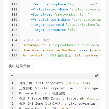
127
-ResourceGroupName
"rg-production"
 `
128
-VirtualNetworkName
"vnet-prod-eastus"
 `
129
-SubnetName
"snet-endpoints"
 `
130
-PrivateEndpointName
"pe-prod-storage"
 `
131
-TargetResourceId
"/subscriptions/a1b2c3
132
-TargetSubresource
"blob"
133
134
# 验证 DNS 解析
135
$storageFqdn
 = 
"stproddata001.blob.core.wind
136
$resolved
 = 
Resolve-DnsName
-Name
$storageFq
137
Write-Host
"`nDNS 解析验证: 
$storageFqdn
 -> 
$
执行结果示例：
1
目标子网: snet-endpoints (
10.0
.
2.0
/
24
)
2
正在创建 Private Endpoint: pe-prod-storage ...
3
Private Endpoint 创建完成
4
创建 Private DNS Zone: privatelink
.blob
.core
.w
5
关联 DNS Zone 到虚拟网络: vnet-prod-eastus
6
Private Endpoint IP: 
10.0
.
2.4