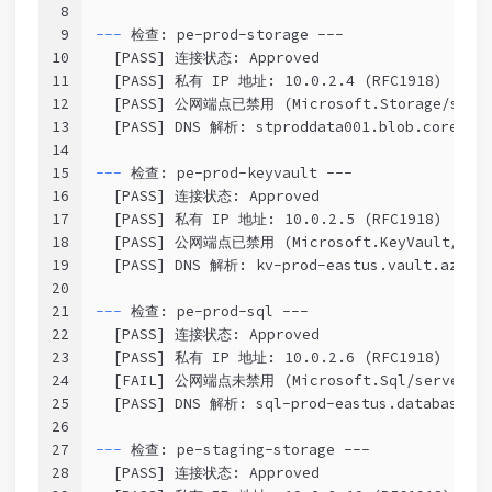
8
9
--- 
检查: pe-prod-storage ---
10
  [PASS] 连接状态: Approved
11
  [PASS] 私有 IP 地址: 10.0.2.4 (RFC1918)
12
  [PASS] 公网端点已禁用 (Microsoft.Storage/stora
13
  [PASS] DNS 解析: stproddata001.blob.core.win
14
15
--- 
检查: pe-prod-keyvault ---
16
  [PASS] 连接状态: Approved
17
  [PASS] 私有 IP 地址: 10.0.2.5 (RFC1918)
18
  [PASS] 公网端点已禁用 (Microsoft.KeyVault/vaul
19
  [PASS] DNS 解析: kv-prod-eastus.vault.azure.
20
21
--- 
检查: pe-prod-sql ---
22
  [PASS] 连接状态: Approved
23
  [PASS] 私有 IP 地址: 10.0.2.6 (RFC1918)
24
  [FAIL] 公网端点未禁用 (Microsoft.Sql/servers)
25
  [PASS] DNS 解析: sql-prod-eastus.database.wi
26
27
--- 
检查: pe-staging-storage ---
28
  [PASS] 连接状态: Approved