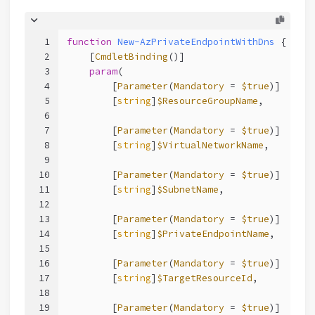
1
function
New-AzPrivateEndpointWithDns
 {
2
[
CmdletBinding
()]
3
param
(
4
        [
Parameter
(
Mandatory
 = 
$true
)]
5
        [
string
]
$ResourceGroupName
,
6
7
        [
Parameter
(
Mandatory
 = 
$true
)]
8
        [
string
]
$VirtualNetworkName
,
9
10
        [
Parameter
(
Mandatory
 = 
$true
)]
11
        [
string
]
$SubnetName
,
12
13
        [
Parameter
(
Mandatory
 = 
$true
)]
14
        [
string
]
$PrivateEndpointName
,
15
16
        [
Parameter
(
Mandatory
 = 
$true
)]
17
        [
string
]
$TargetResourceId
,
18
19
        [
Parameter
(
Mandatory
 = 
$true
)]