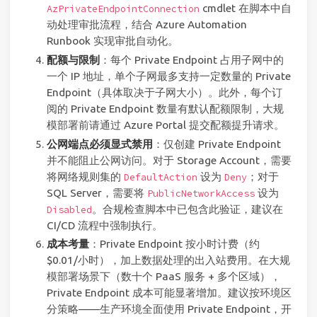
cmdlet 在脚本中自
AzPrivateEndpointConnection
动处理审批流程，结合 Azure Automation
Runbook 实现审批自动化。
配额与限制
：每个 Private Endpoint 占用子网中的
一个 IP 地址，单个子网最多支持一定数量的 Private
Endpoint（具体取决于子网大小）。此外，每个订
阅的 Private Endpoint 数量有默认配额限制，大规
模部署前请通过 Azure Portal 提交配额提升请求。
公网端点必须显式禁用
：仅创建 Private Endpoint
并不能阻止公网访问。对于 Storage Account，需要
将网络规则集的
设为
；对于
DefaultAction
Deny
SQL Server，需要将
设为
PublicNetworkAccess
。合规检查脚本中已包含此验证，建议在
Disabled
CI/CD 流程中强制执行。
成本考量
：Private Endpoint 按小时计费（约
$0.01/小时），加上数据处理的出入站费用。在大规
模部署场景下（数十个 PaaS 服务 + 多个区域），
Private Endpoint 成本可能显著增加。建议按环境区
分策略——生产环境全面使用 Private Endpoint，开