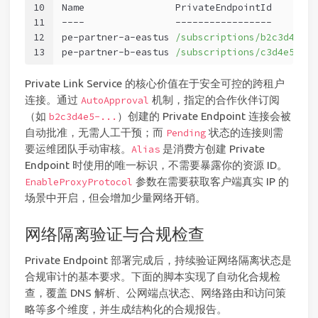
10
Name                PrivateEndpointId        
11
----
-----------------
12
pe-partner-a-eastus 
/subscriptions/b2c3d4e5-.
13
pe-partner-b-eastus 
/subscriptions/c3d4e5f6-.
Private Link Service 的核心价值在于安全可控的跨租户
连接。通过
机制，指定的合作伙伴订阅
AutoApproval
（如
）创建的 Private Endpoint 连接会被
b2c3d4e5-...
自动批准，无需人工干预；而
状态的连接则需
Pending
要运维团队手动审核。
是消费方创建 Private
Alias
Endpoint 时使用的唯一标识，不需要暴露你的资源 ID。
参数在需要获取客户端真实 IP 的
EnableProxyProtocol
场景中开启，但会增加少量网络开销。
网络隔离验证与合规检查
Private Endpoint 部署完成后，持续验证网络隔离状态是
合规审计的基本要求。下面的脚本实现了自动化合规检
查，覆盖 DNS 解析、公网端点状态、网络路由和访问策
略等多个维度，并生成结构化的合规报告。