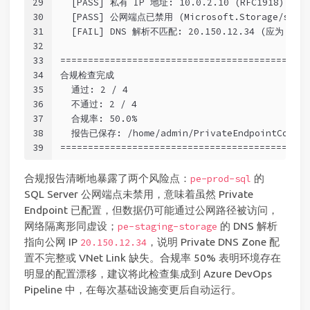
29
  [PASS] 私有 IP 地址: 10.0.2.10 (RFC1918)
30
  [PASS] 公网端点已禁用 (Microsoft.Storage/stora
31
  [FAIL] DNS 解析不匹配: 20.150.12.34 (应为 10.0
32
33
=============================================
34
合规检查完成
35
  通过: 2 / 4
36
  不通过: 2 / 4
37
  合规率: 50.0%
38
  报告已保存: /home/admin/PrivateEndpointCompli
39
=============================================
合规报告清晰地暴露了两个风险点：
的
pe-prod-sql
SQL Server 公网端点未禁用，意味着虽然 Private
Endpoint 已配置，但数据仍可能通过公网路径被访问，
网络隔离形同虚设；
的 DNS 解析
pe-staging-storage
指向公网 IP
，说明 Private DNS Zone 配
20.150.12.34
置不完整或 VNet Link 缺失。合规率 50% 表明环境存在
明显的配置漂移，建议将此检查集成到 Azure DevOps
Pipeline 中，在每次基础设施变更后自动运行。