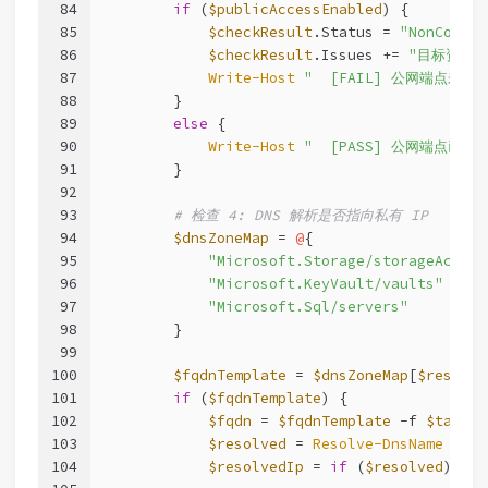
84
if
 (
$publicAccessEnabled
) {
85
$checkResult
.Status = 
"NonCompli
86
$checkResult
.Issues += 
"目标资源的
87
Write-Host
"  [FAIL] 公网端点未禁用
88
        }
89
else
 {
90
Write-Host
"  [PASS] 公网端点已禁用
91
        }
92
93
# 检查 4: DNS 解析是否指向私有 IP
94
$dnsZoneMap
 = 
@
{
95
"Microsoft.Storage/storageAccoun
96
"Microsoft.KeyVault/vaults"
     
97
"Microsoft.Sql/servers"
         
98
        }
99
100
$fqdnTemplate
 = 
$dnsZoneMap
[
$resourc
101
if
 (
$fqdnTemplate
) {
102
$fqdn
 = 
$fqdnTemplate
-f
$target
103
$resolved
 = 
Resolve-DnsName
-Nam
104
$resolvedIp
 = 
if
 (
$resolved
) { 
$