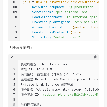
107
$pls
 = 
New-AzPrivateLinkServiceAutomation
 `
108
-ResourceGroupName
"rg-production"
 `
109
-ServiceName
"pls-internal-api"
 `
110
-LoadBalancerName
"lb-internal-api"
 `
111
-FrontendIpConfigName
"feip-api-v1"
 `
112
-AllowedSubscriptions
$partnerSubscripti
113
-EnableProxyProtocol
$false
 `
114
-Visibility
"AutoApproval"
执行结果示例：
1
负载均衡器: lb-internal-api
2
前端 IP: 10.0.3.5
3
访问策略: 自动批准 
(订阅白名单: 2 个)
4
正在创建 Private Link Service: pls-internal-ap
5
Private Link Service 创建完成
6
服务别名 
(Alias)
: pls-internal-api.7b8c9d0e-ea
7
服务资源 ID: 
/subscriptions/a1b2c3d4-.../Micro
8
9
当前连接请求: