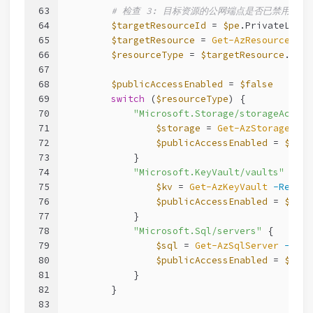
63
# 检查 3: 目标资源的公网端点是否已禁用
64
$targetResourceId
 = 
$pe
.PrivateLinkS
65
$targetResource
 = 
Get-AzResource
-Re
66
$resourceType
 = 
$targetResource
.Reso
67
68
$publicAccessEnabled
 = 
$false
69
switch
 (
$resourceType
) {
70
"Microsoft.Storage/storageAccoun
71
$storage
 = 
Get-AzStorageAcco
72
$publicAccessEnabled
 = 
$stor
73
            }
74
"Microsoft.KeyVault/vaults"
 {
75
$kv
 = 
Get-AzKeyVault
-Resour
76
$publicAccessEnabled
 = 
$kv
.N
77
            }
78
"Microsoft.Sql/servers"
 {
79
$sql
 = 
Get-AzSqlServer
-Reso
80
$publicAccessEnabled
 = 
$sql
.
81
            }
82
        }
83