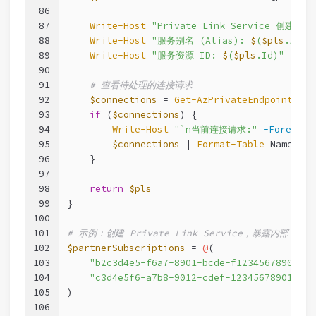
86
87
Write-Host
"Private Link Service 创建完成
88
Write-Host
"服务别名 (Alias): 
$
(
$pls
.Alia
89
Write-Host
"服务资源 ID: 
$
(
$pls
.Id)"
-For
90
91
# 查看待处理的连接请求
92
$connections
 = 
Get-AzPrivateEndpointConn
93
if
 (
$connections
) {
94
Write-Host
"`n当前连接请求:"
-Foregrou
95
$connections
 | 
Format-Table
 Name, Pr
96
    }
97
98
return
$pls
99
}
100
101
# 示例：创建 Private Link Service，暴露内部 AP
102
$partnerSubscriptions
 = 
@
(
103
"b2c3d4e5-f6a7-8901-bcde-f12345678901"
104
"c3d4e5f6-a7b8-9012-cdef-123456789012"
105
)
106