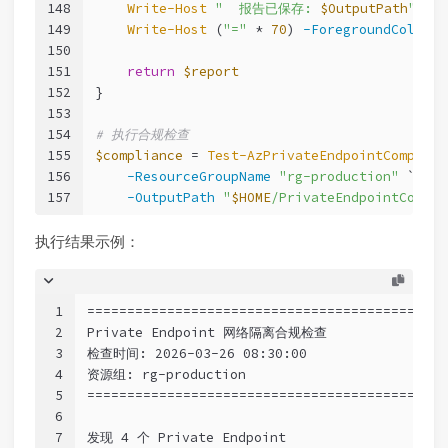
148
Write-Host
"  报告已保存: 
$OutputPath
"
-Fo
149
Write-Host
 (
"="
 * 
70
) 
-ForegroundColor
 C
150
151
return
$report
152
}
153
154
# 执行合规检查
155
$compliance
 = 
Test-AzPrivateEndpointComplian
156
-ResourceGroupName
"rg-production"
 `
157
-OutputPath
"
$HOME
/PrivateEndpointCompli
执行结果示例：
1
=============================================
2
Private Endpoint 网络隔离合规检查
3
检查时间: 2026-03-26 08:30:00
4
资源组: rg-production
5
=============================================
6
7
发现 4 个 Private Endpoint