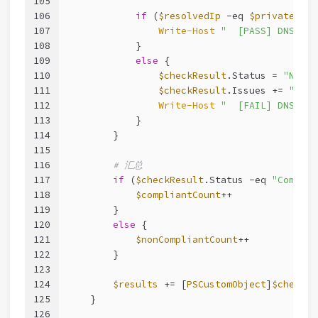
105
106
if
 (
$resolvedIp
-eq
$privateIp
) 
107
Write-Host
"  [PASS] DNS 解析
108
            }
109
else
 {
110
$checkResult
.Status = 
"NonCo
111
$checkResult
.Issues += 
"DNS
112
Write-Host
"  [FAIL] DNS 
113
            }
114
        }
115
116
# 汇总
117
if
 (
$checkResult
.Status 
-eq
"Complia
118
$compliantCount
++
119
        }
120
else
 {
121
$nonCompliantCount
++
122
        }
123
124
$results
 += [
PSCustomObject
]
$checkRe
125
    }
126