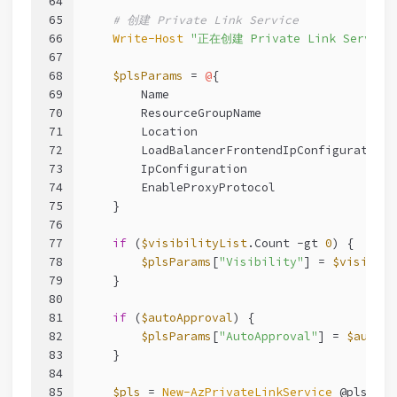
64
65
# 创建 Private Link Service
66
Write-Host
"正在创建 Private Link Service
67
68
$plsParams
 = 
@
{
69
        Name                              = 
70
        ResourceGroupName                 = 
71
        Location                          = 
72
        LoadBalancerFrontendIpConfiguration 
73
        IpConfiguration                   = 
74
        EnableProxyProtocol               = 
75
    }
76
77
if
 (
$visibilityList
.Count 
-gt
0
) {
78
$plsParams
[
"Visibility"
] = 
$visibili
79
    }
80
81
if
 (
$autoApproval
) {
82
$plsParams
[
"AutoApproval"
] = 
$autoAp
83
    }
84
85
$pls
 = 
New-AzPrivateLinkService
 @plsPara