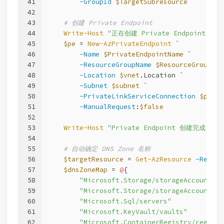
41
-GroupId
$TargetSubresource
42
43
# 创建 Private Endpoint
44
Write-Host
"正在创建 Private Endpoint: 
$P
45
$pe
 = 
New-AzPrivateEndpoint
 `
46
-Name
$PrivateEndpointName
 `
47
-ResourceGroupName
$ResourceGroupNam
48
-Location
$vnet
.Location `
49
-Subnet
$subnet
 `
50
-PrivateLinkServiceConnection
$priva
51
-ManualRequest
:
$false
52
53
Write-Host
"Private Endpoint 创建完成"
-F
54
55
# 自动确定 DNS Zone 名称
56
$targetResource
 = 
Get-AzResource
-Resour
57
$dnsZoneMap
 = 
@
{
58
"Microsoft.Storage/storageAccounts"
 
59
"Microsoft.Storage/storageAccounts/f
60
"Microsoft.Sql/servers"
             
61
"Microsoft.KeyVault/vaults"
         
62
"Microsoft.ContainerRegistry/registr