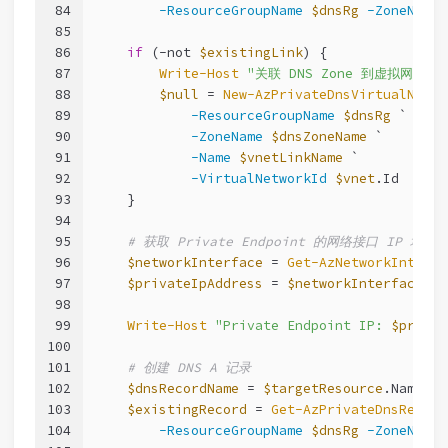
84
-ResourceGroupName
$dnsRg
-ZoneName
85
86
if
 (
-not
$existingLink
) {
87
Write-Host
"关联 DNS Zone 到虚拟网络: 
88
$null
 = 
New-AzPrivateDnsVirtualNetwo
89
-ResourceGroupName
$dnsRg
 `
90
-ZoneName
$dnsZoneName
 `
91
-Name
$vnetLinkName
 `
92
-VirtualNetworkId
$vnet
.Id
93
    }
94
95
# 获取 Private Endpoint 的网络接口 IP 地址
96
$networkInterface
 = 
Get-AzNetworkInterfa
97
$privateIpAddress
 = 
$networkInterface
.Ip
98
99
Write-Host
"Private Endpoint IP: 
$privat
100
101
# 创建 DNS A 记录
102
$dnsRecordName
 = 
$targetResource
.Name
103
$existingRecord
 = 
Get-AzPrivateDnsRecord
104
-ResourceGroupName
$dnsRg
-ZoneName