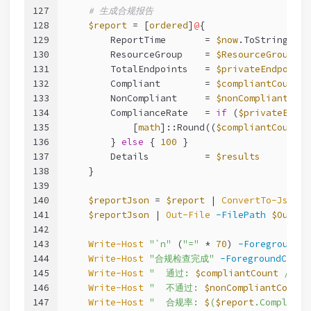
127
# 生成合规报告
128
$report
 = [
ordered
]
@
{
129
        ReportTime       = 
$now
.ToString(
"yy
130
        ResourceGroup    = 
$ResourceGroupNam
131
        TotalEndpoints   = 
$privateEndpoints
132
        Compliant        = 
$compliantCount
133
        NonCompliant     = 
$nonCompliantCoun
134
        ComplianceRate   = 
if
 (
$privateEndpo
135
            [
math
]::Round((
$compliantCount
 /
136
        } 
else
 { 
100
 }
137
        Details          = 
$results
138
    }
139
140
$reportJson
 = 
$report
 | 
ConvertTo-Json
-
141
$reportJson
 | 
Out-File
-FilePath
$Output
142
143
Write-Host
"`n"
 (
"="
 * 
70
) 
-ForegroundCo
144
Write-Host
"合规检查完成"
-ForegroundColor
145
Write-Host
"  通过: 
$compliantCount
 / 
$
(
146
Write-Host
"  不通过: 
$nonCompliantCount
 
147
Write-Host
"  合规率: 
$
(
$report
.Complianc