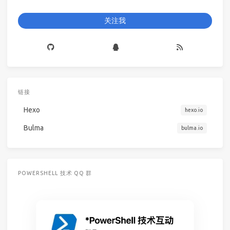
关注我
链接
Hexo
hexo.io
Bulma
bulma.io
POWERSHELL 技术 QQ 群