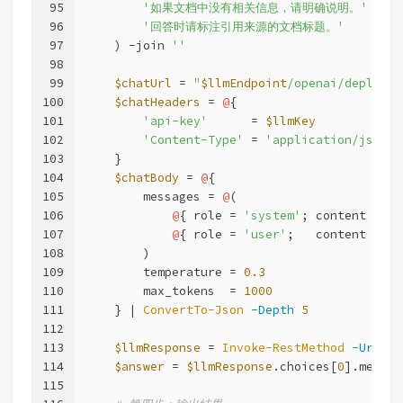
95
'如果文档中没有相关信息，请明确说明。'
96
'回答时请标注引用来源的文档标题。'
97
    ) 
-join
''
98
99
$chatUrl
 = 
"
$llmEndpoint
/openai/deployme
100
$chatHeaders
 = 
@
{
101
'api-key'
      = 
$llmKey
102
'Content-Type'
 = 
'application/json'
103
    }
104
$chatBody
 = 
@
{
105
        messages = 
@
(
106
@
{ role = 
'system'
; content = 
$s
107
@
{ role = 
'user'
;   content = 
"
108
        )
109
        temperature = 
0.3
110
        max_tokens  = 
1000
111
    } | 
ConvertTo-Json
-Depth
5
112
113
$llmResponse
 = 
Invoke-RestMethod
-Uri
$c
114
$answer
 = 
$llmResponse
.choices[
0
].messag
115