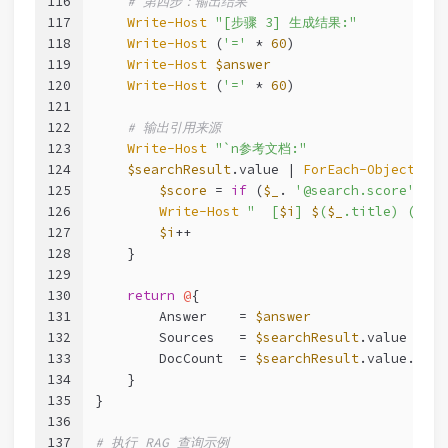
116
# 第四步：输出结果
117
Write-Host
"[步骤 3] 生成结果:"
118
Write-Host
 (
'='
 * 
60
)
119
Write-Host
$answer
120
Write-Host
 (
'='
 * 
60
)
121
122
# 输出引用来源
123
Write-Host
"`n参考文档:"
124
$searchResult
.value | 
ForEach-Object
-Be
125
$score
 = 
if
 (
$_
. 
'@search.score'
) { 
126
Write-Host
"  [
$i
] 
$
(
$_
.title) (相关
127
$i
++
128
    }
129
130
return
@
{
131
        Answer    = 
$answer
132
        Sources   = 
$searchResult
.value | 
Se
133
        DocCount  = 
$searchResult
.value.Coun
134
    }
135
}
136
137
# 执行 RAG 查询示例