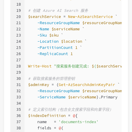
18
19
# 创建 Azure AI Search 服务
20
$searchService
 = 
New-AzSearchService
 `
21
-ResourceGroupName
$resourceGroupName
 `
22
-Name
$serviceName
 `
23
-Sku
$sku
 `
24
-Location
$location
 `
25
-PartitionCount
1
 `
26
-ReplicaCount
1
27
28
Write-Host
"搜索服务创建完成: 
$
(
$searchService
.
29
30
# 获取搜索服务的管理密钥
31
$adminKey
 = (
Get-AzSearchAdminKeyPair
 `
32
-ResourceGroupName
$resourceGroupName
 `
33
-ServiceName
$serviceName
).Primary
34
35
# 定义索引结构（包含全文搜索字段和向量字段）
36
$indexDefinition
 = 
@
{
37
    name   = 
'documents-index'
38
    fields = 
@
(