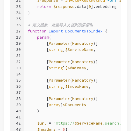
22
$response
 = 
Invoke-RestMethod
-Uri
$url
23
return
$response
.data[
0
].embedding
24
}
25
26
# 定义函数：批量导入文档到搜索索引
27
function
Import-DocumentsToIndex
 {
28
param
(
29
        [
Parameter
(
Mandatory
)]
30
        [
string
]
$ServiceName
,
31
32
        [
Parameter
(
Mandatory
)]
33
        [
string
]
$AdminKey
,
34
35
        [
Parameter
(
Mandatory
)]
36
        [
string
]
$IndexName
,
37
38
        [
Parameter
(
Mandatory
)]
39
        [
array
]
$Documents
40
    )
41
42
$url
 = 
"https://
$ServiceName
.search.wind
43
$headers
 = 
@
{