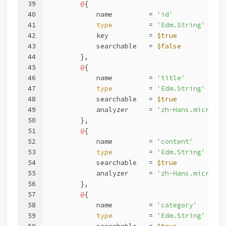
39
@
{
40
            name         = 
'id'
41
type
         = 
'Edm.String'
42
            key          = 
$true
43
            searchable   = 
$false
44
        },
45
@
{
46
            name         = 
'title'
47
type
         = 
'Edm.String'
48
            searchable   = 
$true
49
            analyzer     = 
'zh-Hans.microsof
50
        },
51
@
{
52
            name         = 
'content'
53
type
         = 
'Edm.String'
54
            searchable   = 
$true
55
            analyzer     = 
'zh-Hans.microsof
56
        },
57
@
{
58
            name         = 
'category'
59
type
         = 
'Edm.String'