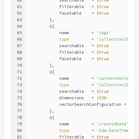
60
            searchable   = 
$true
61
            filterable   = 
$true
62
            facetable    = 
$true
63
        },
64
@
{
65
            name         = 
'tags'
66
type
         = 
'Collection(Edm.S
67
            searchable   = 
$true
68
            filterable   = 
$true
69
            facetable    = 
$true
70
        },
71
@
{
72
            name         = 
'contentVector'
73
type
         = 
'Collection(Edm.S
74
            searchable   = 
$true
75
            dimensions   = 
1536
76
            vectorSearchConfiguration = 
'vec
77
        },
78
@
{
79
            name         = 
'createdDate'
80
type
         = 
'Edm.DateTimeOffs
81
            filterable   = 
$true