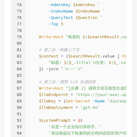
74
-AdminKey
$AdminKey
 `
75
-IndexName
$IndexName
 `
76
-QueryText
$Question
 `
77
-Top
5
78
79
Write-Host
"检索到 
$
(
$searchResult
.value
80
81
# 第二步：构建上下文
82
$context
 = (
$searchResult
.value | 
ForEac
83
"标题: 
$
(
$_
.title)`n分类: 
$
(
$_
.catego
84
    }) 
-join
"`n---`n"
85
86
# 第三步：调用 LLM 生成回答
87
Write-Host
"[步骤 2] 调用大语言模型生成回答..
88
$llmEndpoint
 = 
'https://your-aoai.openai
89
$llmKey
 = (
Get-Secret
-Name
'AzureOpenAI
90
$llmDeployment
 = 
'gpt-4o'
91
92
$systemPrompt
 = 
@
(
93
'你是一个企业知识库助手。'
94
'请仅根据以下检索到的文档内容回答用户问题。'