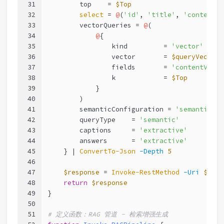
31
        top    = 
$Top
32
select
 = 
@
(
'id'
, 
'title'
, 
'content'
,
33
        vectorQueries = 
@
(
34
@
{
35
                kind         = 
'vector'
36
                vector       = 
$queryVector
37
                fields       = 
'contentVecto
38
                k            = 
$Top
39
            }
40
        )
41
        semanticConfiguration = 
'semanticCon
42
        queryType    = 
'semantic'
43
        captions     = 
'extractive'
44
        answers      = 
'extractive'
45
    } | 
ConvertTo-Json
-Depth
5
46
47
$response
 = 
Invoke-RestMethod
-Uri
$url
48
return
$response
49
}
50
51
# 定义函数：RAG 管道 - 检索增强生成