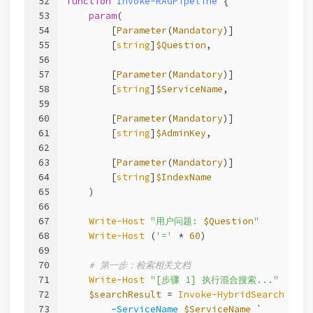
52
function
Invoke-RAGPipeline
 {
53
param
(
54
        [
Parameter
(
Mandatory
)]
55
        [
string
]
$Question
,
56
57
        [
Parameter
(
Mandatory
)]
58
        [
string
]
$ServiceName
,
59
60
        [
Parameter
(
Mandatory
)]
61
        [
string
]
$AdminKey
,
62
63
        [
Parameter
(
Mandatory
)]
64
        [
string
]
$IndexName
65
    )
66
67
Write-Host
"用户问题: 
$Question
"
68
Write-Host
 (
'='
 * 
60
)
69
70
# 第一步：检索相关文档
71
Write-Host
"[步骤 1] 执行混合搜索..."
72
$searchResult
 = 
Invoke-HybridSearch
 `
73
-ServiceName
$ServiceName
 `