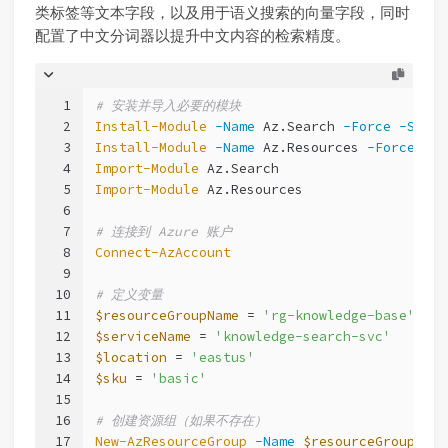
类标签等文本字段，以及用于语义搜索的向量字段，同时
配置了中文分词器以提升中文内容的检索精度。
1
# 安装并导入必要的模块
2
Install-Module
-Name
 Az.Search 
-Force
-Scope
3
Install-Module
-Name
 Az.Resources 
-Force
-Sc
4
Import-Module
 Az.Search
5
Import-Module
 Az.Resources
6
7
# 连接到 Azure 账户
8
Connect-AzAccount
9
10
# 定义变量
11
$resourceGroupName
 = 
'rg-knowledge-base'
12
$serviceName
 = 
'knowledge-search-svc'
13
$location
 = 
'eastus'
14
$sku
 = 
'basic'
15
16
# 创建资源组（如果不存在）
17
New-AzResourceGroup
-Name
$resourceGroupName