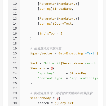
10
        [
Parameter
(
Mandatory
)]
11
        [
string
]
$IndexName
,
12
13
        [
Parameter
(
Mandatory
)]
14
        [
string
]
$QueryText
,
15
16
        [
int
]
$Top
 = 
5
17
    )
18
19
# 生成查询文本的向量
20
$queryVector
 = 
Get-Embedding
-Text
$Quer
21
22
$url
 = 
"https://
$ServiceName
.search.wind
23
$headers
 = 
@
{
24
'api-key'
      = 
$AdminKey
25
'Content-Type'
 = 
'application/json'
26
    }
27
28
# 构建混合查询：同时包含关键词和向量搜索
29
$searchBody
 = 
@
{
30
        search = 
$QueryText