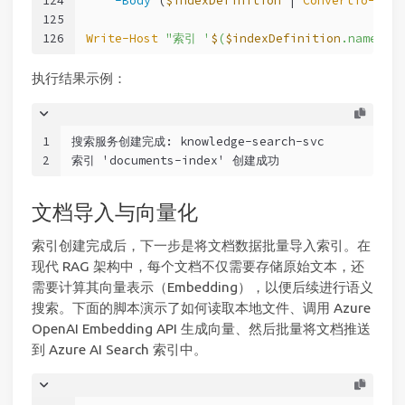
124
-Body
 (
$indexDefinition
 | 
ConvertTo-Json
125
126
Write-Host
"索引 '
$
(
$indexDefinition
.name)'
执行结果示例：
1
搜索服务创建完成: knowledge-search-svc
2
索引 'documents-index' 创建成功
文档导入与向量化
索引创建完成后，下一步是将文档数据批量导入索引。在
现代 RAG 架构中，每个文档不仅需要存储原始文本，还
需要计算其向量表示（Embedding），以便后续进行语义
搜索。下面的脚本演示了如何读取本地文件、调用 Azure
OpenAI Embedding API 生成向量、然后批量将文档推送
到 Azure AI Search 索引中。