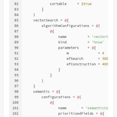
82
            sortable     = 
$true
83
        }
84
    )
85
    vectorSearch = 
@
{
86
        algorithmConfigurations = 
@
(
87
@
{
88
                name          = 
'vectorConfi
89
                kind          = 
'hnsw'
90
                parameters    = 
@
{
91
                    m              = 
4
92
                    efSearch       = 
500
93
                    efConstruction = 
400
94
                }
95
            }
96
        )
97
    }
98
    semantic = 
@
{
99
        configurations = 
@
(
100
@
{
101
                name       = 
'semanticConfig
102
                prioritizedFields = 
@
{