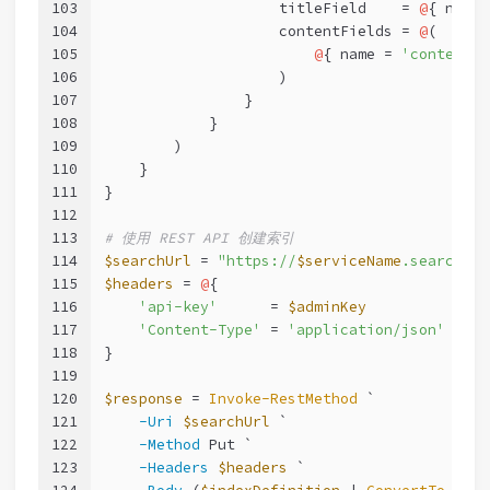
103
                    titleField    = 
@
{ name 
104
                    contentFields = 
@
(
105
@
{ name = 
'content'
 
106
                    )
107
                }
108
            }
109
        )
110
    }
111
}
112
113
# 使用 REST API 创建索引
114
$searchUrl
 = 
"https://
$serviceName
.search.wi
115
$headers
 = 
@
{
116
'api-key'
      = 
$adminKey
117
'Content-Type'
 = 
'application/json'
118
}
119
120
$response
 = 
Invoke-RestMethod
 `
121
-Uri
$searchUrl
 `
122
-Method
 Put `
123
-Headers
$headers
 `