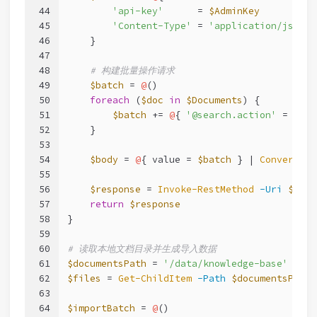
44
'api-key'
      = 
$AdminKey
45
'Content-Type'
 = 
'application/json'
46
    }
47
48
# 构建批量操作请求
49
$batch
 = 
@
()
50
foreach
 (
$doc
in
$Documents
) {
51
$batch
 += 
@
{ 
'@search.action'
 = 
'upl
52
    }
53
54
$body
 = 
@
{ value = 
$batch
 } | 
ConvertTo-
55
56
$response
 = 
Invoke-RestMethod
-Uri
$url
57
return
$response
58
}
59
60
# 读取本地文档目录并生成导入数据
61
$documentsPath
 = 
'/data/knowledge-base'
62
$files
 = 
Get-ChildItem
-Path
$documentsPath
63
64
$importBatch
 = 
@
()