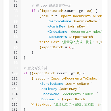
86
87
# 每 100 篇批量提交一次
88
if
 (
$importBatch
.Count 
-ge
100
) {
89
$result
 = 
Import-DocumentsToIndex
 `
90
-ServiceName
$serviceName
 `
91
-AdminKey
$adminKey
 `
92
-IndexName
'documents-index'
 `
93
-Documents
$importBatch
94
Write-Host
"批量导入完成，状态: 
$
(
$resu
95
$importBatch
 = 
@
()
96
    }
97
}
98
99
# 提交剩余文档
100
if
 (
$importBatch
.Count 
-gt
0
) {
101
$result
 = 
Import-DocumentsToIndex
 `
102
-ServiceName
$serviceName
 `
103
-AdminKey
$adminKey
 `
104
-IndexName
'documents-index'
 `
105
-Documents
$importBatch
106
Write-Host
"最终批次导入完成，文档数: 
$
(
$imp
107
}