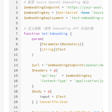
1
# 配置 Azure OpenAI Embedding 端点
2
$embeddingEndpoint
 = 
'https://your-aoai.open
3
$embeddingKey
 = (
Get-Secret
-Name
'AzureOpen
4
$embeddingDeployment
 = 
'text-embedding-ada-0
5
6
# 定义函数：调用 Embedding API 生成向量
7
function
Get-Embedding
 {
8
param
(
9
        [
Parameter
(
Mandatory
)]
10
        [
string
]
$Text
11
    )
12
13
$url
 = 
"
$embeddingEndpoint
/openai/deploy
14
$headers
 = 
@
{
15
'api-key'
  = 
$embeddingKey
16
'Content-Type'
 = 
'application/json'
17
    }
18
$body
 = 
@
{
19
        input = 
$Text
20
    } | 
ConvertTo-Json
21