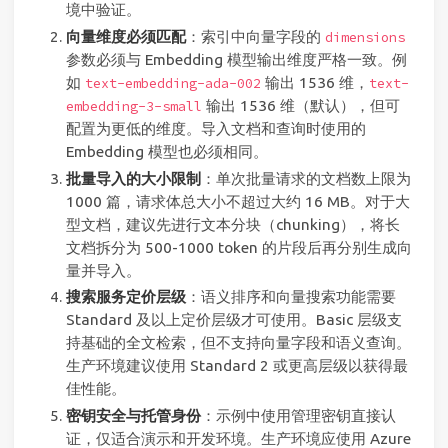
境中验证。
向量维度必须匹配
：索引中向量字段的
dimensions
参数必须与 Embedding 模型输出维度严格一致。例
如
输出 1536 维，
text-embedding-ada-002
text-
输出 1536 维（默认），但可
embedding-3-small
配置为更低的维度。导入文档和查询时使用的
Embedding 模型也必须相同。
批量导入的大小限制
：单次批量请求的文档数上限为
1000 篇，请求体总大小不超过大约 16 MB。对于大
型文档，建议先进行文本分块（chunking），将长
文档拆分为 500-1000 token 的片段后再分别生成向
量并导入。
搜索服务定价层级
：语义排序和向量搜索功能需要
Standard 及以上定价层级才可使用。Basic 层级支
持基础的全文检索，但不支持向量字段和语义查询。
生产环境建议使用 Standard 2 或更高层级以获得最
佳性能。
密钥安全与托管身份
：示例中使用管理密钥直接认
证，仅适合演示和开发环境。生产环境应使用 Azure