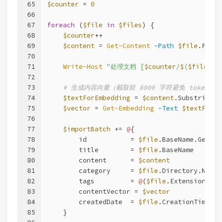
65
$counter
 = 
0
66
67
foreach
 (
$file
in
$files
) {
68
$counter
++
69
$content
 = 
Get-Content
-Path
$file
.FullN
70
71
Write-Host
"处理文档 [
$counter
/
$
(
$files
.C
72
73
# 生成内容向量（截取前 8000 字符避免 token 限
74
$textForEmbedding
 = 
$content
.Substring(
0
75
$vector
 = 
Get-Embedding
-Text
$textForEm
76
77
$importBatch
 += 
@
{
78
        id           = 
$file
.BaseName.GetHas
79
        title        = 
$file
.BaseName
80
        content      = 
$content
81
        category     = 
$file
.Directory.Name
82
        tags         = 
@
(
$file
.Extension.Tri
83
        contentVector = 
$vector
84
        createdDate  = 
$file
.CreationTime.To
85
    }