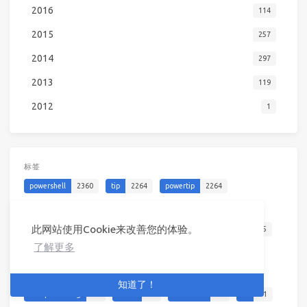
2016
114
2015
257
2014
297
2013
119
2012
1
标签
powershell
2360
tip
2264
powertip
2264
series
2264
scripting
78
best-practices
73
此网站使用Cookie来改善您的体验。
automation
66
azure
60
security
59
devops
45
了解更多
system-management
41
tooling
39
monitoring
39
script
38
web
31
network
31
geek
30
知道了！
text-processing
25
cloud
22
container
21
ai
21