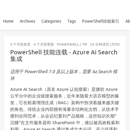
Home
Archives
Categories
Tags
PowerShell技能索引
Ab
4 个月前
发表
4 个月前
更新
POWERSHELL
/
TIP
20 分钟读完 (大约2983个
PowerShell 技能连载 - Azure AI Search
集成
适用于 PowerShell 7.0 及以上版本，需要 Az.Search 模
块
Azure AI Search（原名 Azure 认知搜索）是微软 Azure
云平台中的企业级搜索服务，近年来随着大语言模型的爆
发，它在检索增强生成（RAG）架构中扮演着越来越关键
的角色。传统企业内部拥有海量非结构化文档，从技术手
册到合同范本，从会议纪要到产品规格，这些知识长期”
沉睡”在文件服务器和 SharePoint 中，难以被高效检索和
利用。Azure AI Search 通过集成文本分词、语义排序和