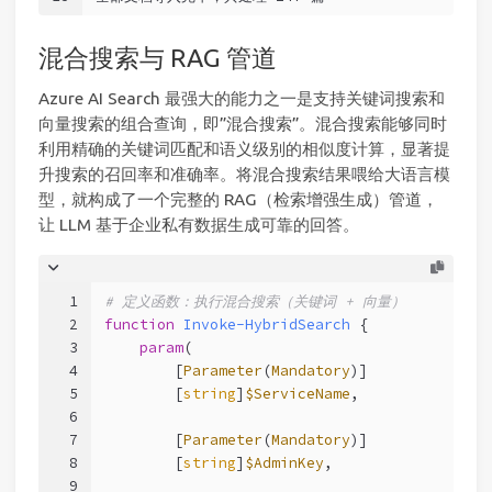
混合搜索与 RAG 管道
Azure AI Search 最强大的能力之一是支持关键词搜索和
向量搜索的组合查询，即”混合搜索”。混合搜索能够同时
利用精确的关键词匹配和语义级别的相似度计算，显著提
升搜索的召回率和准确率。将混合搜索结果喂给大语言模
型，就构成了一个完整的 RAG（检索增强生成）管道，
让 LLM 基于企业私有数据生成可靠的回答。
1
# 定义函数：执行混合搜索（关键词 + 向量）
2
function
Invoke-HybridSearch
 {
3
param
(
4
        [
Parameter
(
Mandatory
)]
5
        [
string
]
$ServiceName
,
6
7
        [
Parameter
(
Mandatory
)]
8
        [
string
]
$AdminKey
,
9