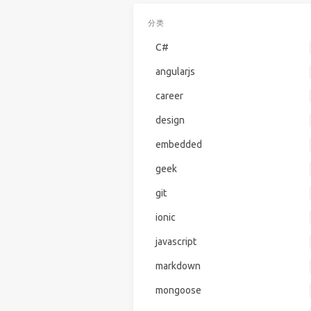
分类
C#
angularjs
career
design
embedded
geek
git
ionic
javascript
markdown
mongoose