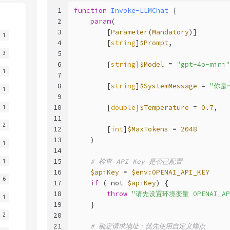
1
function
Invoke-LLMChat
 {
2
param
(
3
        [
Parameter
(
Mandatory
)]
1
4
        [
string
]
$Prompt
,
5
3
6
        [
string
]
$Model
 = 
"gpt-4o-mini"
1
7
8
        [
string
]
$SystemMessage
 = 
"你是
1
9
10
        [
double
]
$Temperature
 = 
0.7
,
1
11
2
12
        [
int
]
$MaxTokens
 = 
2048
13
    )
1
14
15
# 检查 API Key 是否已配置
1
16
$apiKey
 = 
$env:OPENAI_API_KEY
6
17
if
 (
-not
$apiKey
) {
18
throw
"请先设置环境变量 OPENAI_API
1
19
    }
20
2
21
# 确定请求地址：优先使用自定义端点