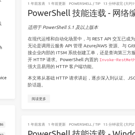
1 年前
发表
1 年前
更新
POWERSHELL
/
TIP
13 分钟读完 (大约1
PowerShell 技能连载 - 网络编
践
适用于 PowerShell 5.1 及以上版本
在现代运维和自动化场景中，与 REST API 交互已成为 
无论是调用云服务 API 管理 Azure/AWS 资源、与 Gi
h
接企业内部的 ITSM 系统创建工单，还是查询第三
开 HTTP 请求。PowerShell 内置的
Invoke-RestMet
强大且易用的 HTTP 客户端功能。
ice
本文将从基础 HTTP 请求讲起，逐步深入到认证、J
阶话题。
阅读更多
1 年前
发表
1 年前
更新
POWERSHELL
/
TIP
15 分钟读完 (大约2
86
PowerShell 技能连载 - W
60