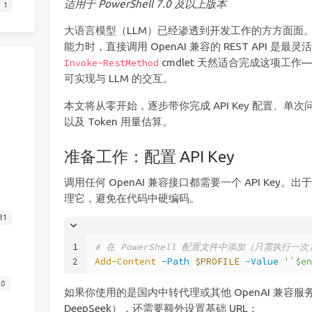
适用于 PowerShell 7.0 及以上版本
1
大语言模型（LLM）已经渗透到开发工作的方方面面。
能力时，直接调用 OpenAI 兼容的 REST API 是最灵活
cmdlet 天然适合完成这项工作
Invoke-RestMethod
可实现与 LLM 的交互。
本文将从零开始，逐步带你完成 API Key 配置、
以及 Token 用量估算。
准备工作：配置 API Key
调用任何 OpenAI 兼容接口都需要一个 API Ke
理它，避免在代码中硬编码。
31
1
# 在 PowerShell 配置文件中添加（只需执行一次
2
Add-Content
-Path
$PROFILE
-Value
'`$en
20
如果你使用的是国内中转代理或其他 OpenAI 兼容服务（如
DeepSeek），还需要额外设置基础 URL：