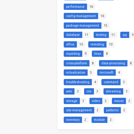
performance
16
config-management
16
package-management
15
database
11
testing
11
qq
1
office
10
remoting
10
reporting
9
linux
8
cross-platform
8
data-processing
8
virtualization
5
microsoft
4
troubleshooting
4
command
3
wmi
3
cim
3
streaming
3
storage
3
video
2
macos
2
site-management
2
patterns
2
inventory
2
module
2