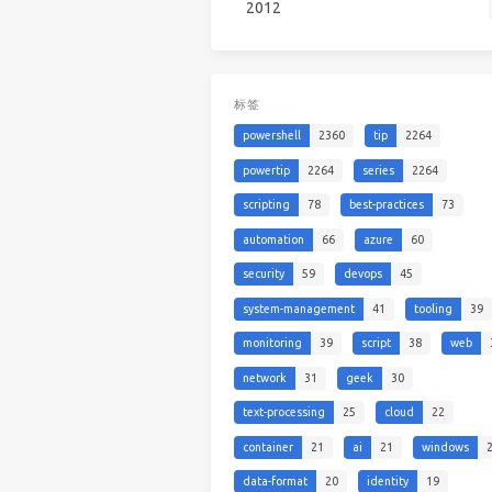
2012
标签
powershell
2360
tip
2264
powertip
2264
series
2264
scripting
78
best-practices
73
automation
66
azure
60
security
59
devops
45
system-management
41
tooling
39
monitoring
39
script
38
web
network
31
geek
30
text-processing
25
cloud
22
container
21
ai
21
windows
data-format
20
identity
19