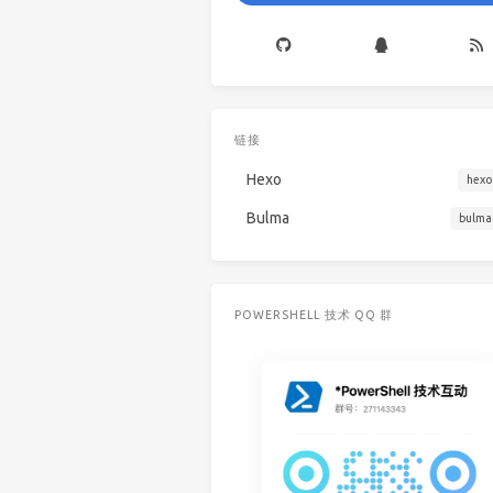
链接
Hexo
hexo
Bulma
bulma
POWERSHELL 技术 QQ 群