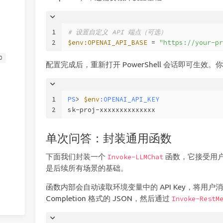
1
# 设置自定义 API 端点（可选）
2
$env:OPENAI_API_BASE
 = 
"https://your-pr
0
配置完成后，重新打开 PowerShell 会话即可生效
1
PS
> 
$env
:OPENAI_API_KEY
2
sk-proj-xxxxxxxxxxxxxx
单次问答：封装通用函数
下面我们封装一个
函数，它接受用
Invoke-LLMChat
是后续所有场景的基础。
函数内部会自动读取环境变量中的 API Key，将用户消息
Completion 格式的 JSON，然后通过
Invoke-RestM