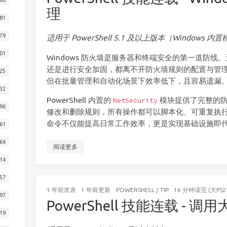
理
81
79
适用于 PowerShell 5.1 及以上版本（Windows 内
01
Windows 防火墙是服务器和终端安全的第一道防
还是进行安全加固，都离不开防火墙规则的配置与管
25
但在批量管理和自动化场景下效率低下，且容易遗漏
32
PowerShell 内置的
模块提供了完整的防
NetSecurity
96
修改和删除规则，所有操作都可以脚本化、可重复执
命令不仅能提高日常工作效率，更是实现基础设施即代
61
64
阅读更多
14
57
1 年前
发表
1 年前
更新
POWERSHELL
/
TIP
16 分钟读完 (大约2
97
PowerShell 技能连载 - 调
19