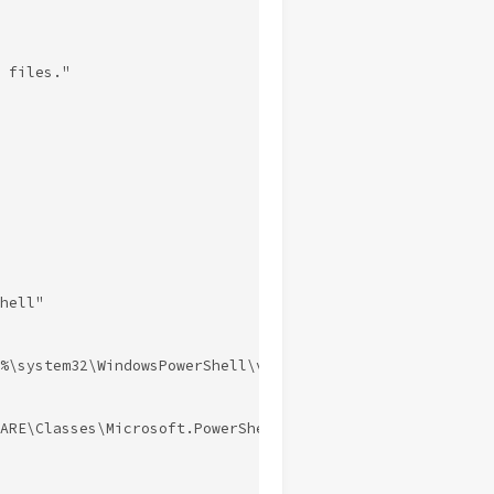
 files."

hell"

%\system32\WindowsPowerShell\v1.0\powershell.exe -Comman
ARE\Classes\Microsoft.PowerShellScript.1\Shell\Open\Comma