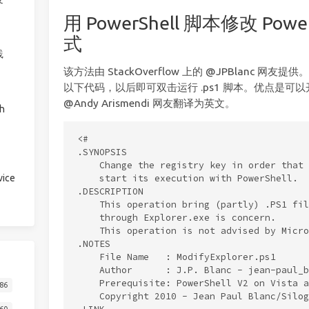
用 PowerShell 脚本修改 Pow
式
践
该方法由 StackOverflow 上的 @JPBlanc 网友提供
以下代码，以后即可双击运行 .ps1 脚本。优点是可
@Andy Arismendi 网友翻译为英文。
h
<#

.SYNOPSIS

    Change the registry key in order that 
ice
    start its execution with PowerShell.

.DESCRIPTION

    This operation bring (partly) .PS1 fil
    through Explorer.exe is concern.

    This operation is not advised by Micro
.NOTES

    File Name   : ModifyExplorer.ps1

    Author      : J.P. Blanc - jean-paul_b
    Prerequisite: PowerShell V2 on Vista a
86
    Copyright 2010 - Jean Paul Blanc/Silogi
60