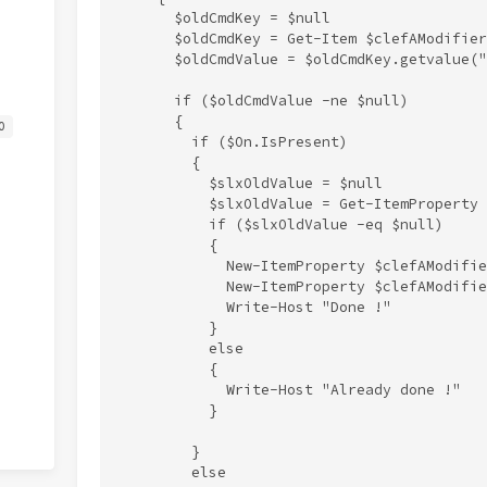
      $oldCmdKey = $null

      $oldCmdKey = Get-Item $clefAModifier
      $oldCmdValue = $oldCmdKey.getvalue(""
      if ($oldCmdValue -ne $null)

      {

0
        if ($On.IsPresent)

        {

          $slxOldValue = $null

          $slxOldValue = Get-ItemProperty 
          if ($slxOldValue -eq $null)

          {

            New-ItemProperty $clefAModifie
            New-ItemProperty $clefAModifie
            Write-Host "Done !"

          }

          else

          {

            Write-Host "Already done !"

          }

        }

        else
