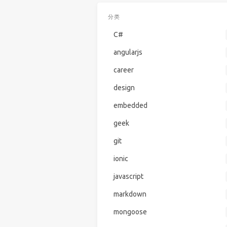
分类
C#
angularjs
career
design
embedded
geek
git
ionic
javascript
markdown
mongoose