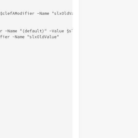
$clefAModifier -Name "slxOldValue" -ErrorAction Silently
r -Name "(default)" -Value $slxOldValue."slxOldValue"  -
fier -Name "slxOldValue"
