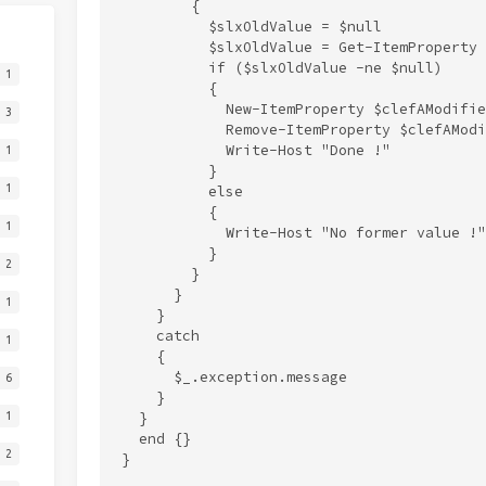
        {

          $slxOldValue = $null

          $slxOldValue = Get-ItemProperty 
          if ($slxOldValue -ne $null)

1
          {

            New-ItemProperty $clefAModifie
3
            Remove-ItemProperty $clefAModi
            Write-Host "Done !"

1
          }

1
          else

          {

1
            Write-Host "No former value !"

          }

2
        }

      }

1
    }

    catch

1
    {

      $_.exception.message

6
    }

1
  }

  end {}

2