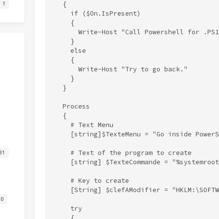
  {

1
    if ($On.IsPresent)

    {

      Write-Host "Call Powershell for .PS1
    }

    else

    {

      Write-Host "Try to go back."

    }

  }

  Process

  {

    # Text Menu

    [string]$TexteMenu = "Go inside PowerS
    # Text of the program to create

31
    [string] $TexteCommande = "%systemroot
    # Key to create

    [String] $clefAModifier = "HKLM:\SOFTW
20
    try

    {
