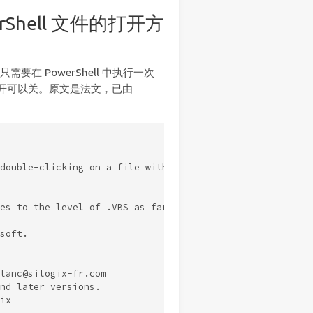
erShell 文件的打开方
。只需要在 PowerShell 中执行一次
以开可以关。原文是法文，已由
double-clicking on a file with .PS1 extension

es to the level of .VBS as far as execution

soft.

lanc@silogix-fr.com

nd later versions.

x
