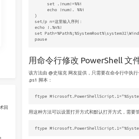
     set .!num!=%%i

     echo !num!. %%i

)

set/p n=这里输入序列：

echo !.%n%!

set Path=%Path%;%SystemRoot%\system32\Wind
用命令行修改 PowerShell
该方法由 @史瑞克 网友提供，只需要在命令行中执
.ps1 脚本：
技术回
用这种方法可以设置打开方式和默认打开方式，需要
发