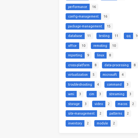
performance
16
config-management
16
package-management
15
database
11
testing
11
qq
1
office
10
remoting
10
reporting
9
linux
8
cross-platform
8
data-processing
8
virtualization
5
microsoft
4
troubleshooting
4
command
3
wmi
3
cim
3
streaming
3
storage
3
video
2
macos
2
site-management
2
patterns
2
inventory
2
module
2