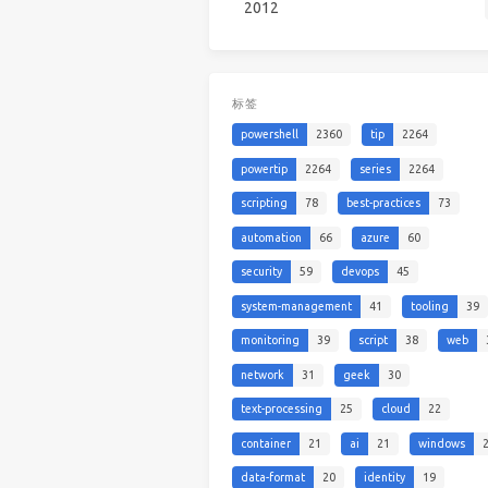
2012
标签
powershell
2360
tip
2264
powertip
2264
series
2264
scripting
78
best-practices
73
automation
66
azure
60
security
59
devops
45
system-management
41
tooling
39
monitoring
39
script
38
web
network
31
geek
30
text-processing
25
cloud
22
container
21
ai
21
windows
data-format
20
identity
19