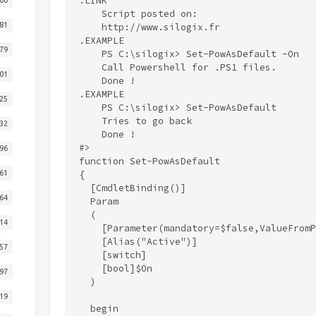
.LINK

    Script posted on:

81
    http://www.silogix.fr

.EXAMPLE

79
    PS C:\silogix> Set-PowAsDefault -On

    Call Powershell for .PS1 files.

01
    Done !

.EXAMPLE

25
    PS C:\silogix> Set-PowAsDefault

    Tries to go back

32
    Done !

#>

96
function Set-PowAsDefault

61
{

  [CmdletBinding()]

64
  Param

  (

14
    [Parameter(mandatory=$false,ValueFromP
    [Alias("Active")]

57
    [switch]

    [bool]$On

97
  )

19
  begin
