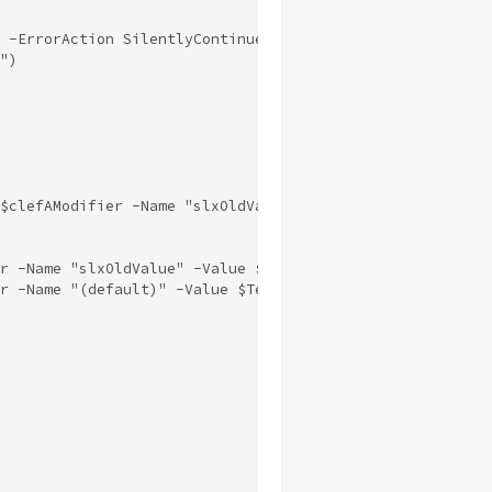
 -ErrorAction SilentlyContinue

)

$clefAModifier -Name "slxOldValue" -ErrorAction Silently
r -Name "slxOldValue" -Value $oldCmdValue  -PropertyType
r -Name "(default)" -Value $TexteCommande  -PropertyType