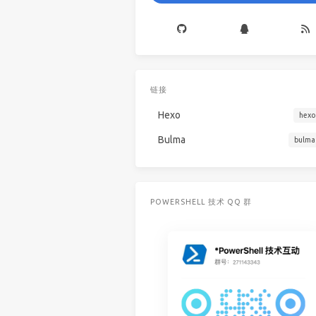
链接
Hexo
hexo
Bulma
bulma
POWERSHELL 技术 QQ 群