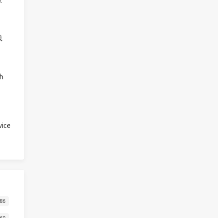
践
h
ice
86
60