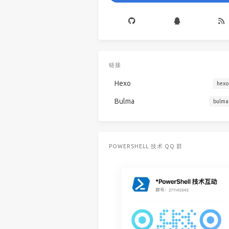
链接
Hexo
hexo
Bulma
bulma
POWERSHELL 技术 QQ 群