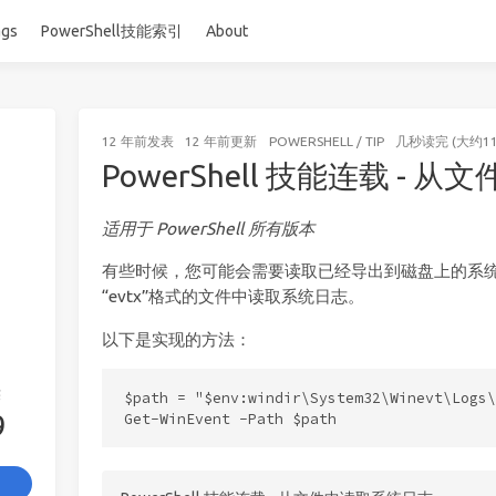
ags
PowerShell技能索引
About
12 年前
发表
12 年前
更新
POWERSHELL
/
TIP
几秒读完 (大约1
PowerShell 技能连载 -
适用于 PowerShell 所有版本
有些时候，您可能会需要读取已经导出到磁盘上的系
“evtx”格式的文件中读取系统日志。
以下是实现的方法：
签
$path = "$env:windir\System32\Winevt\Logs\
9