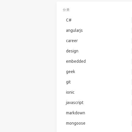
分类
C#
angularjs
career
design
embedded
geek
git
ionic
javascript
markdown
mongoose