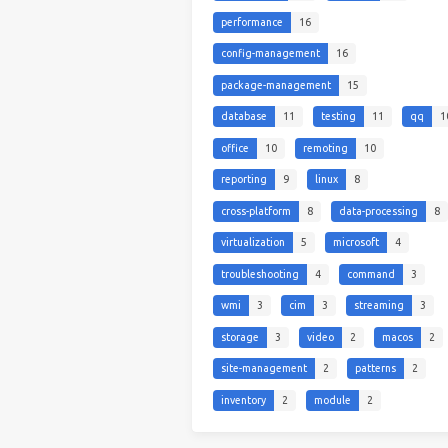
performance
16
config-management
16
package-management
15
database
11
testing
11
qq
1
office
10
remoting
10
reporting
9
linux
8
cross-platform
8
data-processing
8
virtualization
5
microsoft
4
troubleshooting
4
command
3
wmi
3
cim
3
streaming
3
storage
3
video
2
macos
2
site-management
2
patterns
2
inventory
2
module
2