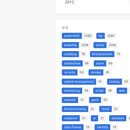
2012
标签
powershell
2360
tip
2264
powertip
2264
series
2264
scripting
78
best-practices
73
automation
66
azure
60
security
59
devops
45
system-management
41
tooling
39
monitoring
39
script
38
web
network
31
geek
30
text-processing
25
cloud
22
container
21
ai
21
windows
data-format
20
identity
19