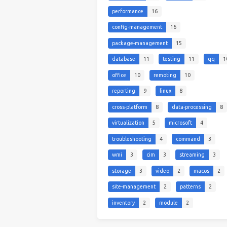
performance
16
config-management
16
package-management
15
database
11
testing
11
qq
1
office
10
remoting
10
reporting
9
linux
8
cross-platform
8
data-processing
8
virtualization
5
microsoft
4
troubleshooting
4
command
3
wmi
3
cim
3
streaming
3
storage
3
video
2
macos
2
site-management
2
patterns
2
inventory
2
module
2