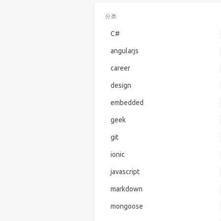
分类
C#
angularjs
career
design
embedded
geek
git
ionic
javascript
markdown
mongoose