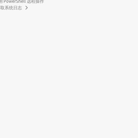
 PowerShell 远程操作
件中读取系统日志