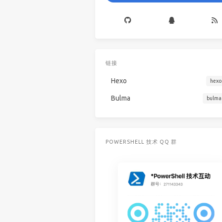
链接
Hexo
hexo
Bulma
bulma
POWERSHELL 技术 QQ 群