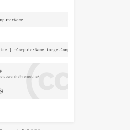
作
ng-powershell-remoting/