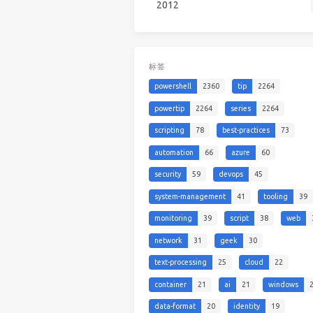
2012
标签
powershell
2360
tip
2264
powertip
2264
series
2264
scripting
78
best-practices
73
automation
66
azure
60
security
59
devops
45
system-management
41
tooling
39
monitoring
39
script
38
web
network
31
geek
30
text-processing
25
cloud
22
container
21
ai
21
windows
data-format
20
identity
19