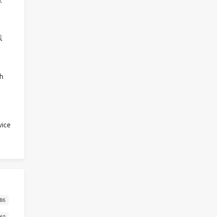
践
h
ice
86
60