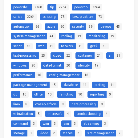
powershell
2360
tip
2264
powertip
2264
series
2264
scripting
78
best-practices
73
automation
66
azure
60
security
59
devops
45
system-management
41
tooling
39
monitoring
39
script
38
web
31
network
31
geek
30
text-processing
25
cloud
22
container
21
ai
21
windows
20
data-format
20
identity
19
performance
16
config-management
16
package-management
15
database
11
testing
11
qq
10
office
10
remoting
10
reporting
9
linux
8
cross-platform
8
data-processing
8
virtualization
5
microsoft
4
troubleshooting
4
command
3
wmi
3
cim
3
streaming
3
storage
3
video
2
macos
2
site-management
2