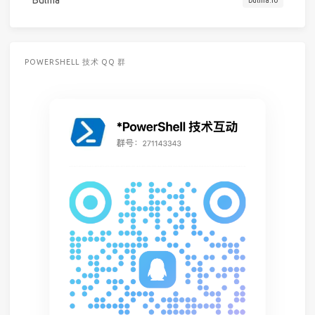
Bulma
bulma.io
POWERSHELL 技术 QQ 群