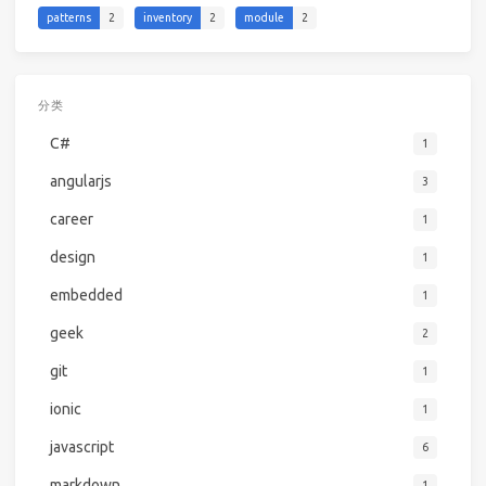
patterns
2
inventory
2
module
2
分类
C#
1
angularjs
3
career
1
design
1
embedded
1
geek
2
git
1
ionic
1
javascript
6
markdown
1