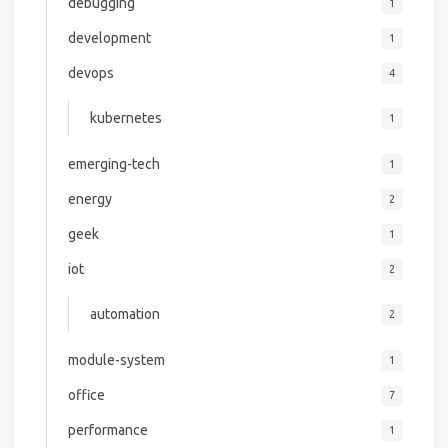
debugging
1
development
1
devops
4
kubernetes
1
emerging-tech
1
energy
2
geek
1
iot
2
automation
2
module-system
1
office
7
performance
1