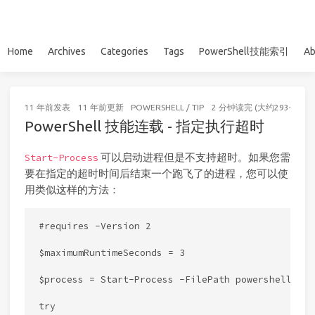
Home
Archives
Categories
Tags
PowerShell技能索引
Ab
11 年前
发表
11 年前
更新
POWERSHELL
/
TIP
2 分钟读完 (大约293个字)
PowerShell 技能连载 - 指定执行超时
可以启动进程但是不支持超时。如果您需
Start-Process
要在指定的超时时间后结束一个跑飞了的进程，您可以使
用类似这样的方法：
#requires -Version 2

$maximumRuntimeSeconds = 3

$process = Start-Process -FilePath powershell.exe
try
