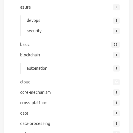
azure
2
devops
1
security
1
basic
28
blockchain
1
automation
1
cloud
6
core-mechanism
1
cross-platform
1
data
1
data-processing
1