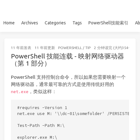
Home
Archives
Categories
Tags
PowerShell技能索引
Ab
11 年前
发表
11 年前
更新
POWERSHELL
/
TIP
2 分钟读完 (大约354个字)
PowerShell 技能连载 - 映射网络驱动器
（第 1 部分）
PowerShell 支持控制台命令，所以如果您需要映射一个
网络驱动器，通常最可靠的方式是使用传统好用的
，类似这样：
net.exe
#requires -Version 1

net.exe use M: '\\dc-01\somefolder' /PERSISTENT:YE
Test-Path -Path M:\
