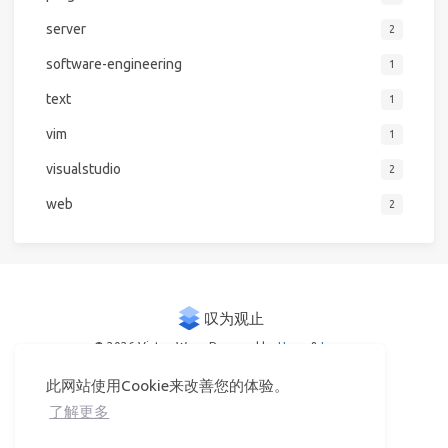
server
2
software-engineering
1
text
1
vim
1
visualstudio
2
web
2
© 2026 Victor Woo
Powered by
Hexo
&
Icarus
此网站使用Cookie来改善您的体验。
了解更多