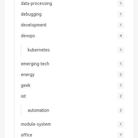
data-processing
1
debugging
1
development
1
devops
4
kubernetes
1
emerging-tech
1
energy
2
geek
1
iot
2
automation
2
module-system
1
office
7