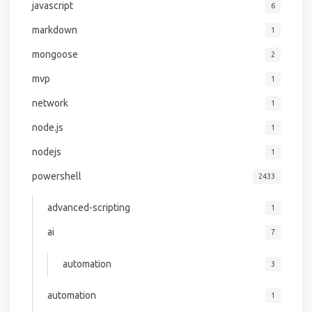
javascript
6
markdown
1
mongoose
2
mvp
1
network
1
node.js
1
nodejs
1
powershell
2433
advanced-scripting
1
ai
7
automation
3
automation
1