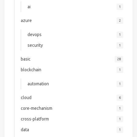
ai
1
azure
2
devops
1
security
1
basic
28
blockchain
1
automation
1
cloud
6
core-mechanism
1
cross-platform
1
data
1