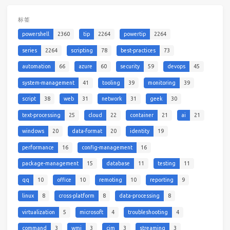
标签
powershell
2360
tip
2264
powertip
2264
series
2264
scripting
78
best-practices
73
automation
66
azure
60
security
59
devops
45
system-management
41
tooling
39
monitoring
39
script
38
web
31
network
31
geek
30
text-processing
25
cloud
22
container
21
ai
21
windows
20
data-format
20
identity
19
performance
16
config-management
16
package-management
15
database
11
testing
11
qq
10
office
10
remoting
10
reporting
9
linux
8
cross-platform
8
data-processing
8
virtualization
5
microsoft
4
troubleshooting
4
command
3
wmi
3
cim
3
streaming
3