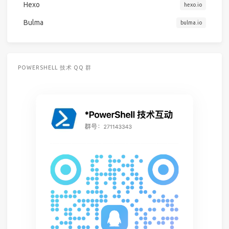
Hexo
hexo.io
Bulma
bulma.io
POWERSHELL 技术 QQ 群