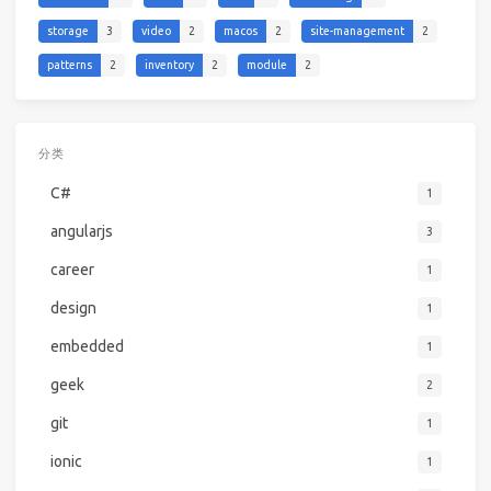
storage
3
video
2
macos
2
site-management
2
patterns
2
inventory
2
module
2
分类
C#
1
angularjs
3
career
1
design
1
embedded
1
geek
2
git
1
ionic
1