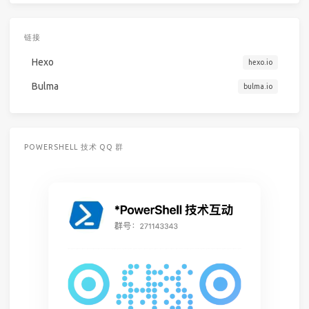
链接
Hexo
hexo.io
Bulma
bulma.io
POWERSHELL 技术 QQ 群