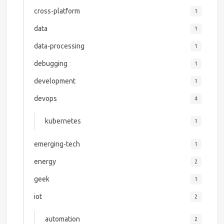
cross-platform
1
data
1
data-processing
1
debugging
1
development
1
devops
4
kubernetes
1
emerging-tech
1
energy
2
geek
1
iot
2
automation
2