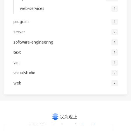
web-services
1
program
1
server
2
software-engineering
1
text
1
vim
1
visualstudio
2
web
2
© 2026 Victor Woo
Powered by
Hexo
&
Icarus