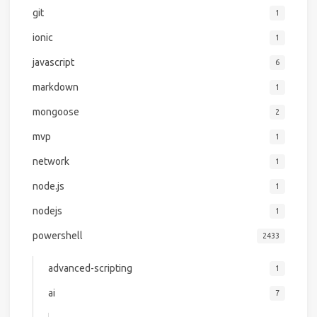
git
1
ionic
1
javascript
6
markdown
1
mongoose
2
mvp
1
network
1
node.js
1
nodejs
1
powershell
2433
advanced-scripting
1
ai
7