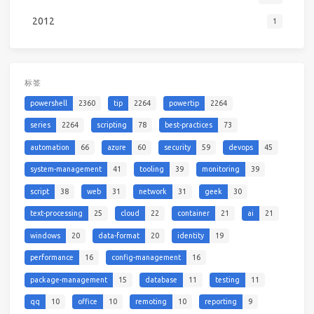
2012
1
标签
powershell
2360
tip
2264
powertip
2264
series
2264
scripting
78
best-practices
73
automation
66
azure
60
security
59
devops
45
system-management
41
tooling
39
monitoring
39
script
38
web
31
network
31
geek
30
text-processing
25
cloud
22
container
21
ai
21
windows
20
data-format
20
identity
19
performance
16
config-management
16
package-management
15
database
11
testing
11
qq
10
office
10
remoting
10
reporting
9