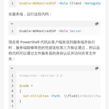
1
Enable-WSManCredSSP
-Role
 Client 
-DelegateComp
在服务端，运行这段代码：
1
Enable-WSManCredSSP -
Role
Server
现在将 PowerShell 代码从客户端发送到服务端并执行
时，服务端能够将您的凭据送给第三方验证通过，所以远
程代码可以通过文件服务器的身份认证并访问共享文件
夹：
1
#requires -Version 3.0
2
3
$code
 =
4
{
5
Get-ChildItem
-Path
  \\fls01\
#TRAIN1\PowerSh
6
}
7