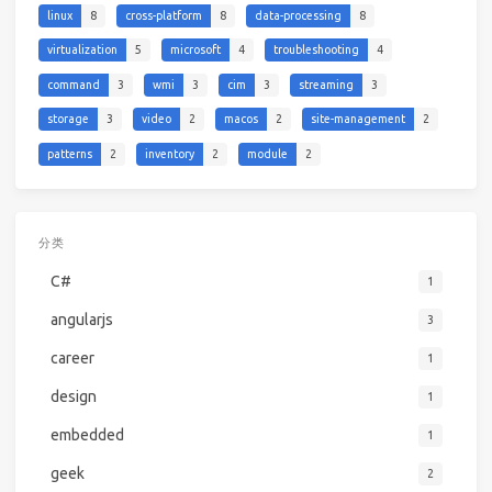
linux
8
cross-platform
8
data-processing
8
virtualization
5
microsoft
4
troubleshooting
4
command
3
wmi
3
cim
3
streaming
3
storage
3
video
2
macos
2
site-management
2
patterns
2
inventory
2
module
2
分类
C#
1
angularjs
3
career
1
design
1
embedded
1
geek
2