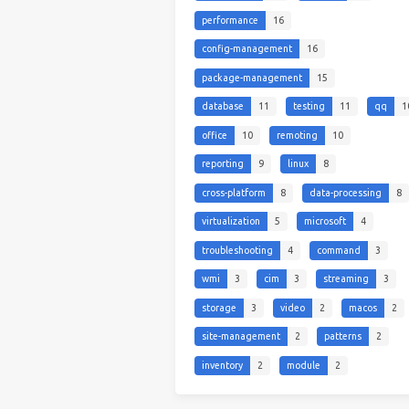
performance
16
config-management
16
package-management
15
database
11
testing
11
qq
1
office
10
remoting
10
reporting
9
linux
8
cross-platform
8
data-processing
8
virtualization
5
microsoft
4
troubleshooting
4
command
3
wmi
3
cim
3
streaming
3
storage
3
video
2
macos
2
site-management
2
patterns
2
inventory
2
module
2