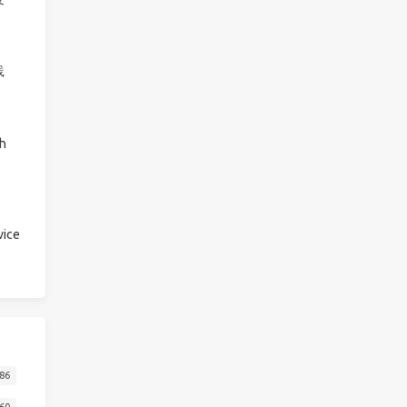
践
h
ice
86
60