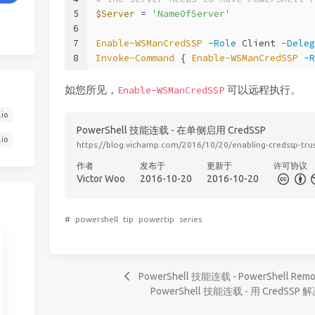
5
$Server
 = 
'NameOfServer'
6
7
Enable-WSManCredSSP
-Role
 Client 
-Deleg
8
Invoke-Command
 { 
Enable-WSManCredSSP
-R
如您所见，
可以远程执行。
Enable-WSManCredSSP
.io
PowerShell 技能连载 - 在单侧启用 CredSSP
.io
https://blog.vichamp.com/2016/10/20/enabling-credssp-tru
作者
发布于
更新于
许可协议
Victor Woo
2016-10-20
2016-10-20
#
powershell
tip
powertip
series
PowerShell 技能连载 - PowerShell Remoti
PowerShell 技能连载 - 用 CredS