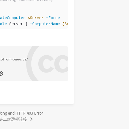
ateComputer
$Server
-Force
ole
 Server } 
-ComputerName
$Server
st-from-one-side/
ng and HTTP 403 Error
SP 解决二次远程连接