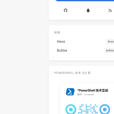
链接
Hexo
hexo
Bulma
bulma
POWERSHELL 技术 QQ 群