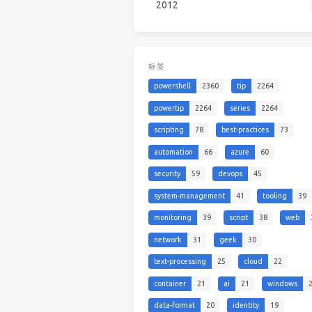
2012
标签
powershell
2360
tip
2264
powertip
2264
series
2264
scripting
78
best-practices
73
automation
66
azure
60
security
59
devops
45
system-management
41
tooling
39
monitoring
39
script
38
web
network
31
geek
30
text-processing
25
cloud
22
container
21
ai
21
windows
data-format
20
identity
19