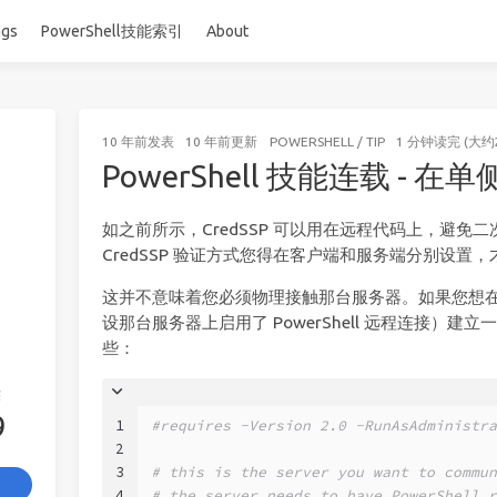
ags
PowerShell技能索引
About
10 年前
发表
10 年前
更新
POWERSHELL
/
TIP
1 分钟读完 (大约
PowerShell 技能连载 - 在单
如之前所示，CredSSP 可以用在远程代码上，避免
CredSSP 验证方式您得在客户端和服务端分别设置
这并不意味着您必须物理接触那台服务器。如果您想
设那台服务器上启用了 PowerShell 远程连接）建立一
些：
签
9
1
#requires -Version 2.0 -RunAsAdministra
2
3
# this is the server you want to commun
4
# the server needs to have PowerShell r