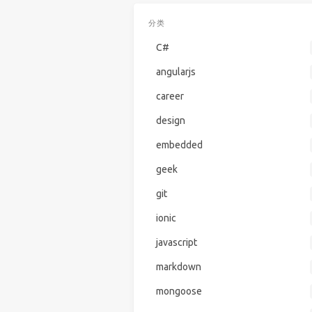
分类
C#
angularjs
career
design
embedded
geek
git
ionic
javascript
markdown
mongoose