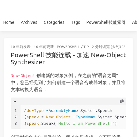
Home
Archives
Categories
Tags
PowerShell技能索引
Ab
10 年前
发表
10 年前
更新
POWERSHELL
/
TIP
2 分钟读完 (大约302个字)
PowerShell 技能连载 - 加速 New-Object
Synthesizer
创建新的对象实例，在之前的“语音之周”
New-Object
中，您已经见到了如何创建一个语音合成器对象，并且将
文本转换为语音：
1
Add-Type
-AssemblyName
 System.Speech
2
$speak
 = 
New-Object
-TypeName
 System.Speech.Sy
3
$speak
.Speak(
'Hello I am PowerShell!'
)