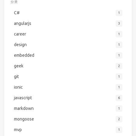
分类
C#
1
angularjs
3
career
1
design
1
embedded
1
geek
2
git
1
ionic
1
javascript
6
markdown
1
mongoose
2
mvp
1