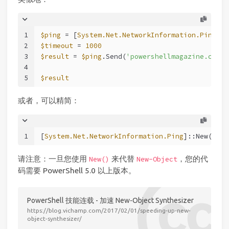
1
$ping
 = [
System.Net.NetworkInformation.Ping
]::
2
$timeout
 = 
1000
3
$result
 = 
$ping
.Send(
'powershellmagazine.com'
,
4
5
$result
或者，可以精简：
1
[
System.Net.NetworkInformation.Ping
]::New().Se
请注意：一旦您使用
来代替
，您的代
New()
New-Object
码需要 PowerShell 5.0 以上版本。
PowerShell 技能连载 - 加速 New-Object Synthesizer
https://blog.vichamp.com/2017/02/01/speeding-up-new-
object-synthesizer/