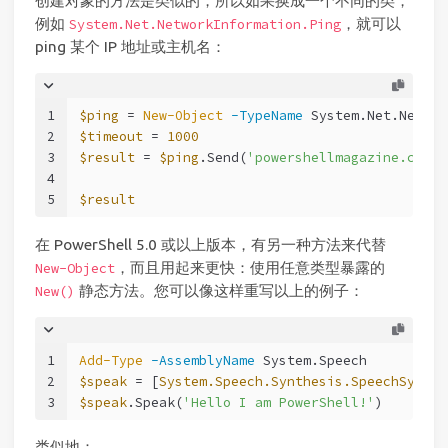
创建对象的方法是类似的，所以如果换成一个不同的类，
例如
，就可以
System.Net.NetworkInformation.Ping
ping 某个 IP 地址或主机名：
1
$ping
 = 
New-Object
-TypeName
 System.Net.Networ
2
$timeout
 = 
1000
3
$result
 = 
$ping
.Send(
'powershellmagazine.com'
,
4
5
$result
在 PowerShell 5.0 或以上版本，有另一种方法来代替
，而且用起来更快：使用任意类型暴露的
New-Object
静态方法。您可以像这样重写以上的例子：
New()
1
Add-Type
-AssemblyName
 System.Speech
2
$speak
 = [
System.Speech.Synthesis.SpeechSynthe
3
$speak
.Speak(
'Hello I am PowerShell!'
)
类似地：