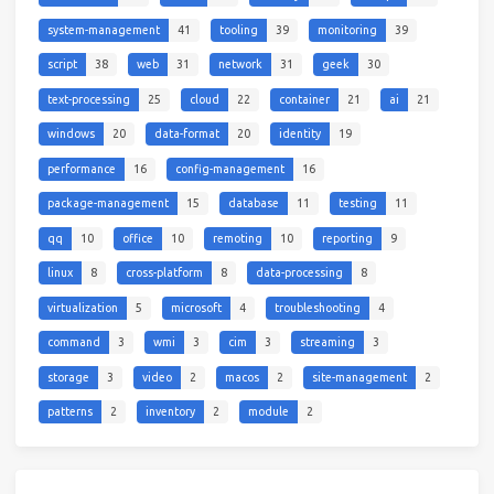
system-management
41
tooling
39
monitoring
39
script
38
web
31
network
31
geek
30
text-processing
25
cloud
22
container
21
ai
21
windows
20
data-format
20
identity
19
performance
16
config-management
16
package-management
15
database
11
testing
11
qq
10
office
10
remoting
10
reporting
9
linux
8
cross-platform
8
data-processing
8
virtualization
5
microsoft
4
troubleshooting
4
command
3
wmi
3
cim
3
streaming
3
storage
3
video
2
macos
2
site-management
2
patterns
2
inventory
2
module
2