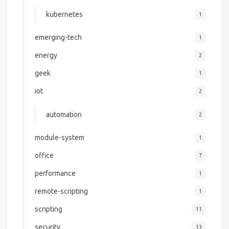
kubernetes
1
emerging-tech
1
energy
2
geek
1
iot
2
automation
2
module-system
1
office
7
performance
1
remote-scripting
1
scripting
11
security
13