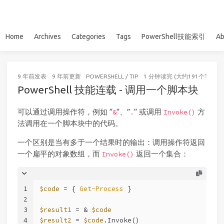
Home
Archives
Categories
Tags
PowerShell技能索引
Ab
9 年前
发表
9 年前
更新
POWERSHELL
/
TIP
1 分钟读完 (大约191个字)
PowerShell 技能连载 - 调用一个脚本块
可以通过调用操作符，例如 “
“、”
“ 或调用
方
&
.
Invoke()
法调用在一个脚本块中的代码。
一个区别是当有多于一个结果时的输出：调用操作符返回
一个扁平的对象数组，而
返回一个集合：
Invoke()
1
$code
 = { 
Get-Process
 }
2
3
$result1
 = & 
$code
4
$result2
 = 
$code
.Invoke()