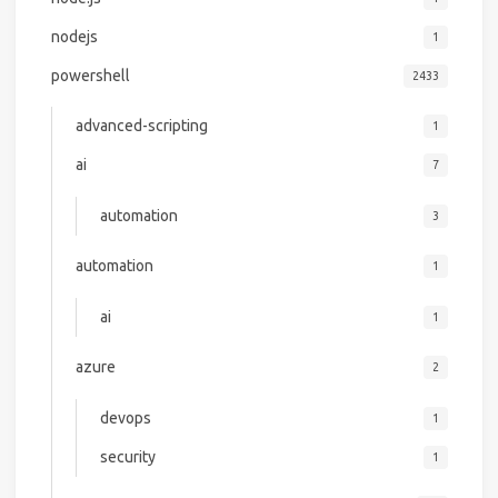
nodejs
1
powershell
2433
advanced-scripting
1
ai
7
automation
3
automation
1
ai
1
azure
2
devops
1
security
1