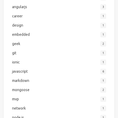
angularjs
3
career
1
design
1
embedded
1
geek
2
git
1
ionic
1
javascript
6
markdown
1
mongoose
2
mvp
1
network
1
node.js
1