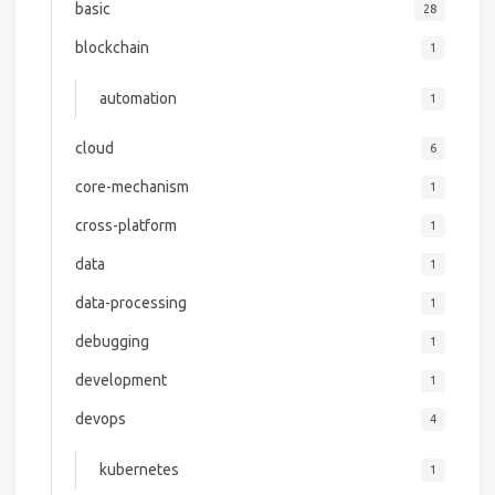
basic
28
blockchain
1
automation
1
cloud
6
core-mechanism
1
cross-platform
1
data
1
data-processing
1
debugging
1
development
1
devops
4
kubernetes
1