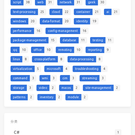
script
38
web
31
network
31
geek
30
text-processing
25
cloud
22
container
21
ai
21
windows
20
data-format
20
identity
19
performance
16
config-management
16
package-management
15
database
11
testing
11
qq
10
office
10
remoting
10
reporting
9
linux
8
cross-platform
8
data-processing
8
virtualization
5
microsoft
4
troubleshooting
4
command
3
wmi
3
cim
3
streaming
3
storage
3
video
2
macos
2
site-management
2
patterns
2
inventory
2
module
2
分类
C#
1