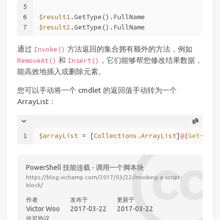
5
6
$result1
.GetType().FullName
7
$result2
.GetType().FullName
通过
方法返回的集合拥有额外的方法，例如
Invoke()
和
，它们能够帮您修改结果数据，
RemoveAt()
Insert()
能高效地插入或删除元素。
您可以手动将一个 cmdlet 的返回值手动转为一个
ArrayList：
1
$arrayList
 = [
Collections.ArrayList
]
@
(
Get-Proc
PowerShell 技能连载 - 调用一个脚本块
https://blog.vichamp.com/2017/03/22/invoking-a-script-
block/
作者
发布于
更新于
Victor Woo
2017-03-22
2017-03-22
许可协议