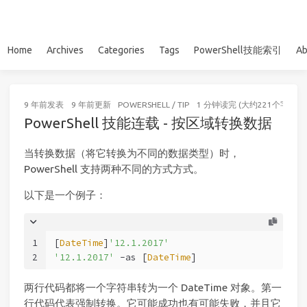
Home
Archives
Categories
Tags
PowerShell技能索引
Ab
9 年前
发表
9 年前
更新
POWERSHELL
/
TIP
1 分钟读完 (大约221个字)
PowerShell 技能连载 - 按区域转换数据
当转换数据（将它转换为不同的数据类型）时，
PowerShell 支持两种不同的方式方式。
以下是一个例子：
1
[
DateTime
]
'12.1.2017'
2
'12.1.2017'
-as
 [
DateTime
]
两行代码都将一个字符串转为一个 DateTime 对象。第一
行代码代表强制转换。它可能成功也有可能失败，并且它