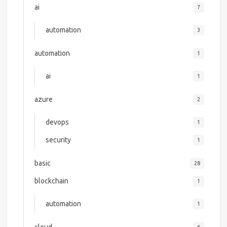
ai
7
automation
3
automation
1
ai
1
azure
2
devops
1
security
1
basic
28
blockchain
1
automation
1
cloud
6