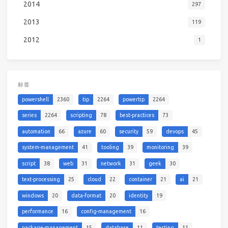
2014
297
2013
119
2012
1
标签
powershell
2360
tip
2264
powertip
2264
series
2264
scripting
78
best-practices
73
automation
66
azure
60
security
59
devops
45
system-management
41
tooling
39
monitoring
39
script
38
web
31
network
31
geek
30
text-processing
25
cloud
22
container
21
ai
21
windows
20
data-format
20
identity
19
performance
16
config-management
16
package-management
15
database
11
testing
11