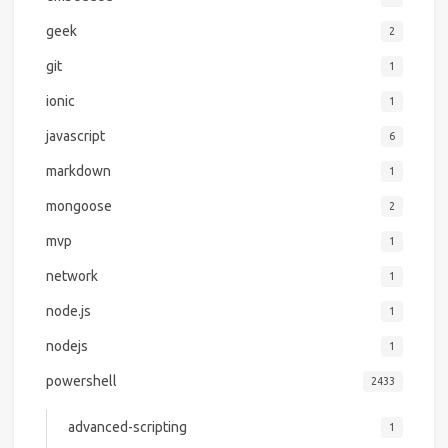
geek
2
git
1
ionic
1
javascript
6
markdown
1
mongoose
2
mvp
1
network
1
node.js
1
nodejs
1
powershell
2433
advanced-scripting
1