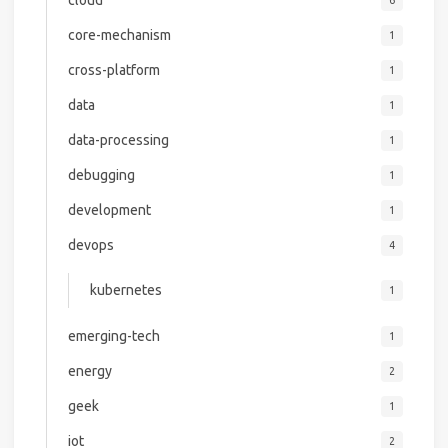
core-mechanism
1
cross-platform
1
data
1
data-processing
1
debugging
1
development
1
devops
4
kubernetes
1
emerging-tech
1
energy
2
geek
1
iot
2