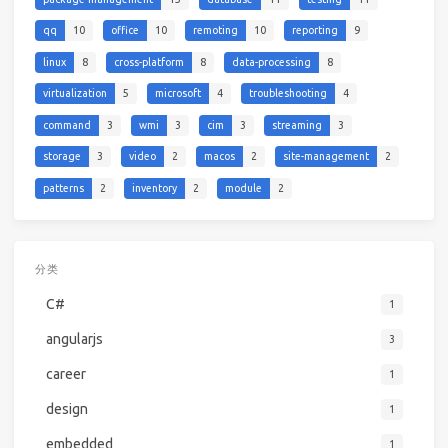
qq
10
office
10
remoting
10
reporting
9
linux
8
cross-platform
8
data-processing
8
virtualization
5
microsoft
4
troubleshooting
4
command
3
wmi
3
cim
3
streaming
3
storage
3
video
2
macos
2
site-management
2
patterns
2
inventory
2
module
2
分类
C#
1
angularjs
3
career
1
design
1
embedded
1