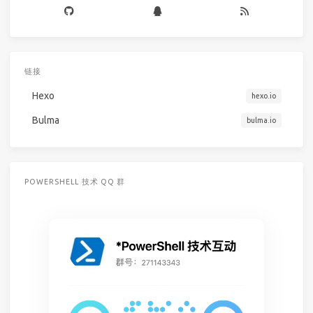
链接
Hexo
hexo.io
Bulma
bulma.io
POWERSHELL 技术 QQ 群