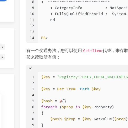
8
+  ~~~~~~~~~~~~~~~~~~~~~~~~~~~
9
    + CategoryInfo          : NotSpeci
10
    + FullyQualifiedErrorId :  System.
11
    nd
12
13
14
PS
>
.io
有一个变通办法，您可以使用
代替，来存取注
Get-Item
员来读取所有值：
.io
1
$key
 = 
"Registry::HKEY_LOCAL_MACHINE\S
2
3
$key
 = 
Get-Item
-Path
$key
4
5
$hash
 = 
@
{}
6
foreach
 (
$prop
in
$key
.Property)
7
{
8
$hash
.
$prop
 = 
$key
.GetValue(
$prop
)
9
}