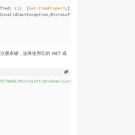
fied: (:)  [
Get-ItemProperty
], InvalidCastException
InvalidCastException,Microsoft.PowerShell.Commands.GetIt
册表键，这将使用它的 .NET 成
OFTWARE\Microsoft\Windows\CurrentVersion\Group Policy\Hi