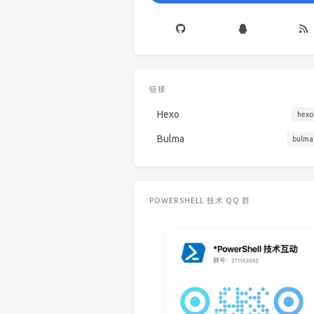
链接
Hexo
hexo
Bulma
bulma
POWERSHELL 技术 QQ 群