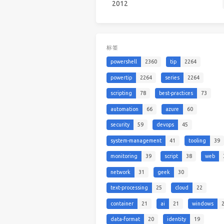
2012
标签
powershell
2360
tip
2264
powertip
2264
series
2264
scripting
78
best-practices
73
automation
66
azure
60
security
59
devops
45
system-management
41
tooling
39
monitoring
39
script
38
web
network
31
geek
30
text-processing
25
cloud
22
container
21
ai
21
windows
data-format
20
identity
19