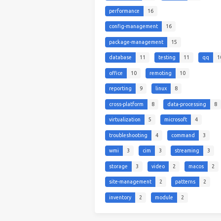
performance
16
config-management
16
package-management
15
database
11
testing
11
qq
1
office
10
remoting
10
reporting
9
linux
8
cross-platform
8
data-processing
8
virtualization
5
microsoft
4
troubleshooting
4
command
3
wmi
3
cim
3
streaming
3
storage
3
video
2
macos
2
site-management
2
patterns
2
inventory
2
module
2