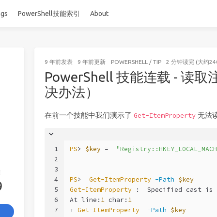
ags
PowerShell技能索引
About
9 年前
发表
9 年前
更新
POWERSHELL
/
TIP
2 分钟读完 (大约24
PowerShell 技能连载 -
决办法）
在前一个技能中我们演示了
无法
Get-ItemProperty
1
PS
> 
$key
 =  
"Registry::HKEY_LOCAL_MACH
2
3
签
4
PS
>  
Get-ItemProperty
-Path
$key
9
5
Get-ItemProperty
 :  Specified cast is 
6
At line:
1
 char:
1
7
+ 
Get-ItemProperty
-Path
$key