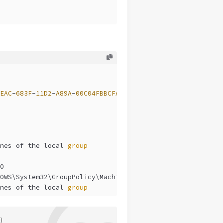
EAC
-
683
F
-
11
D2
-
A89A
-
00
C04FBBCFA2
}{
0
F6B957E
-
509
E
-
11
D1
-
A7CC
nes of the local 
group
O
OWS\System32\GroupPolicy\Machine
nes of the local 
group
法）