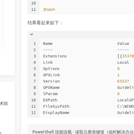
10
11
$hash
结果看起来如下：
1
Name                           Value
2
----
-----
3
Extensions                     [{
35378
4
Link                           Local
5
Options                        
0
6
GPOLink                        
1
7
Version                        
65537
8
GPOName                        Guideli
9
lParam                         
0
10
DSPath                         LocalGP
技术回
11
FileSysPath                    C:\WIND
12
DisplayName                    Guideli
PowerShell 技能连载 - 读取注册表键值（临时解决办
发