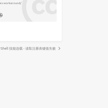
ues-workaround/
erShell 技能连载 - 读取注册表键值失败