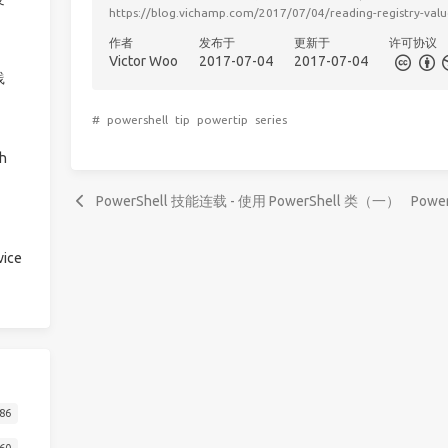
https://blog.vichamp.com/2017/07/04/reading-registry-val
作者
发布于
更新于
许可协议
Victor Woo
2017-07-04
2017-07-04
践
#
powershell
tip
powertip
series
h
PowerShell 技能连载 - 使用 PowerShell 类（一）
Pow
ice
86
60