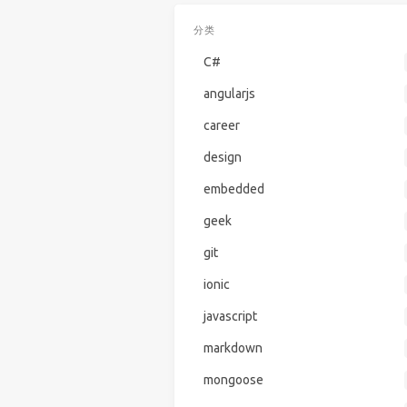
分类
C#
angularjs
career
design
embedded
geek
git
ionic
javascript
markdown
mongoose