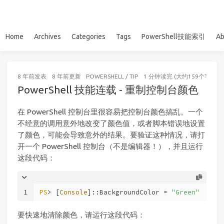
Home
Archives
Categories
Tags
PowerShell技能索引
Ab
8 年前
发表
8 年前
更新
POWERSHELL
/
TIP
1 分钟读完 (大约159个字)
PowerShell 技能连载 - 重制控制台颜色
在 PowerShell 控制台里很容易把控制台颜色搞乱。一个
不经意的调用意外地改变了颜色值，或者脚本错误地设置
了颜色，可能会导致意外的结果。要验证这种情况，请打
开一个 PowerShell 控制台（不是编辑器！），并且运行
这段代码：
1
PS
> [
Console
]::BackgroundColor = 
"Green"
要快速地清除颜色，请运行这段代码：