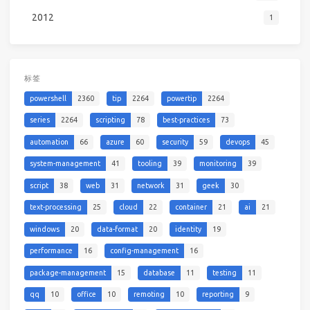
2012
1
标签
powershell
2360
tip
2264
powertip
2264
series
2264
scripting
78
best-practices
73
automation
66
azure
60
security
59
devops
45
system-management
41
tooling
39
monitoring
39
script
38
web
31
network
31
geek
30
text-processing
25
cloud
22
container
21
ai
21
windows
20
data-format
20
identity
19
performance
16
config-management
16
package-management
15
database
11
testing
11
qq
10
office
10
remoting
10
reporting
9