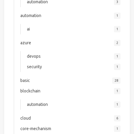
automation
3
automation
1
ai
1
azure
2
devops
1
security
1
basic
28
blockchain
1
automation
1
cloud
6
core-mechanism
1