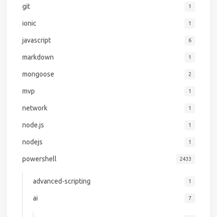
git
1
ionic
1
javascript
6
markdown
1
mongoose
2
mvp
1
network
1
node.js
1
nodejs
1
powershell
2433
advanced-scripting
1
ai
7