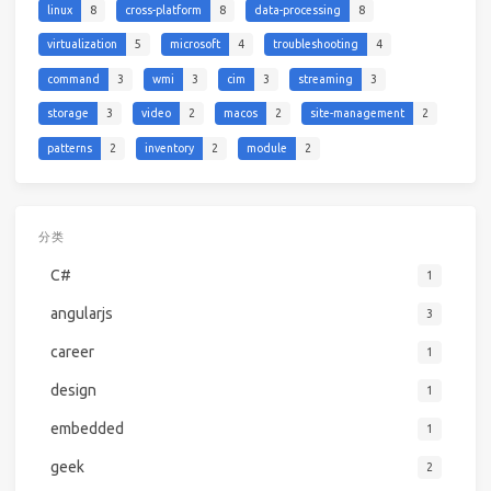
linux
8
cross-platform
8
data-processing
8
virtualization
5
microsoft
4
troubleshooting
4
command
3
wmi
3
cim
3
streaming
3
storage
3
video
2
macos
2
site-management
2
patterns
2
inventory
2
module
2
分类
C#
1
angularjs
3
career
1
design
1
embedded
1
geek
2