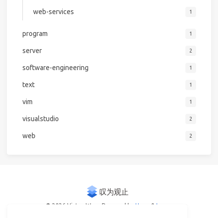
web-services
1
program
1
server
2
software-engineering
1
text
1
vim
1
visualstudio
2
web
2
© 2026 Victor Woo
Powered by
Hexo
&
Icarus