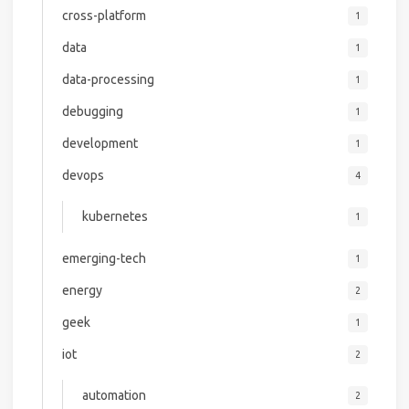
cross-platform
1
data
1
data-processing
1
debugging
1
development
1
devops
4
kubernetes
1
emerging-tech
1
energy
2
geek
1
iot
2
automation
2