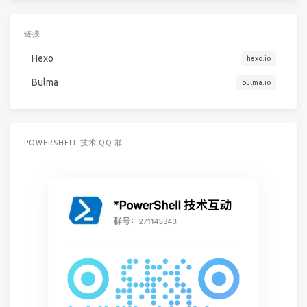
链接
Hexo
hexo.io
Bulma
bulma.io
POWERSHELL 技术 QQ 群