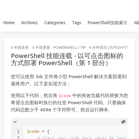
Home
Archives
Categories
Tags
PowerShell技能索引
Ab
6 年前
发表
6 年前
更新
POWERSHELL
/
TIP
4 分钟读完 (大约539个字)
PowerShell 技能连载 - 以可点击图标的
方式部署 PowerShell（第 1 部分）
您可以使用 .lnk 文件将小型 PowerShell 解决方案部署到
最终用户。以下是实现方法：
使用以下代码，然后将
中的有效负载代码替换为您
$code
希望点击图标时执行的任意 PowerShell 代码。只要确保
代码总数少于 4096 个字符即可。然后运行脚本。
1
$code
 = {
2
# place your code here (must be less than