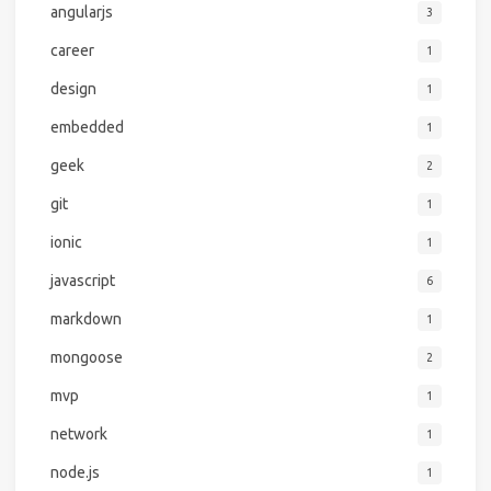
angularjs
3
career
1
design
1
embedded
1
geek
2
git
1
ionic
1
javascript
6
markdown
1
mongoose
2
mvp
1
network
1
node.js
1