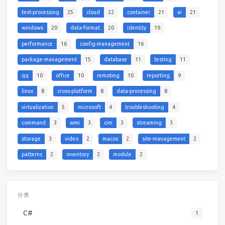
text-processing
25
cloud
22
container
21
ai
21
windows
20
data-format
20
identity
19
performance
16
config-management
16
package-management
15
database
11
testing
11
qq
10
office
10
remoting
10
reporting
9
linux
8
cross-platform
8
data-processing
8
virtualization
5
microsoft
4
troubleshooting
4
command
3
wmi
3
cim
3
streaming
3
storage
3
video
2
macos
2
site-management
2
patterns
2
inventory
2
module
2
分类
C#
1