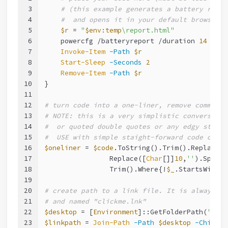
3
# (this example generates a battery repor
4
#  and opens it in your default browser)
5
$r
 = 
"
$env:temp
\report.html"
6
    powercfg /batteryreport /duration 
14
 /out
7
Invoke-Item
-Path
$r
8
Start-Sleep
-Seconds
2
9
Remove-Item
-Path
$r
10
}
11
12
# turn code into a one-liner, remove comments
13
# NOTE: this is a very simplistic conversion.
14
#  or quoted double quotes or any edgy stuff
15
#  USE with simple staight-forward code only
16
$oneliner
 = 
$code
.ToString().Trim().Replace(
'
17
                Replace([
Char
[]]
10
,
''
).Split(
18
                Trim().Where{!
$_
.StartsWith(
'
19
20
# create path to a link file. It is always pl
21
# and named "clickme.lnk"
22
$desktop
 = [
Environment
]::GetFolderPath(
'Desk
23
$linkpath
 = 
Join-Path
-Path
$desktop
-ChildPa