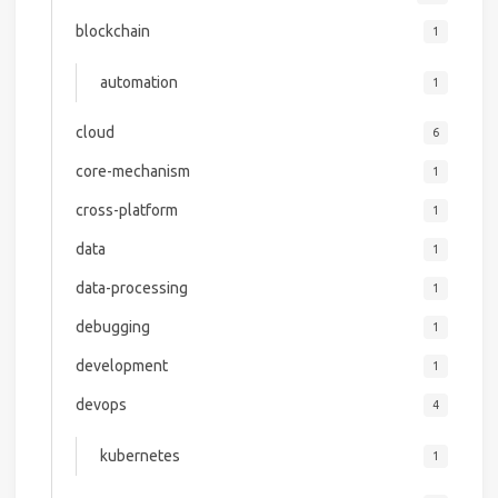
blockchain
1
automation
1
cloud
6
core-mechanism
1
cross-platform
1
data
1
data-processing
1
debugging
1
development
1
devops
4
kubernetes
1