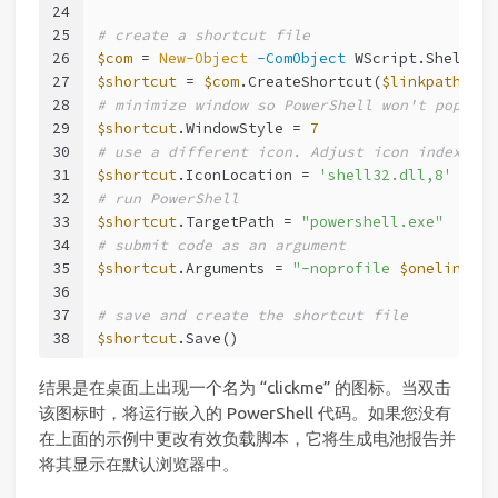
24
25
# create a shortcut file
26
$com
 = 
New-Object
-ComObject
 WScript.Shell
27
$shortcut
 = 
$com
.CreateShortcut(
$linkpath
)
28
# minimize window so PowerShell won't pop up
29
$shortcut
.WindowStyle = 
7
30
# use a different icon. Adjust icon index if 
31
$shortcut
.IconLocation = 
'shell32.dll,8'
32
# run PowerShell
33
$shortcut
.TargetPath = 
"powershell.exe"
34
# submit code as an argument
35
$shortcut
.Arguments = 
"-noprofile 
$oneliner
"
36
37
# save and create the shortcut file
38
$shortcut
.Save()
结果是在桌面上出现一个名为 “clickme” 的图标。当双击
该图标时，将运行嵌入的 PowerShell 代码。如果您没有
在上面的示例中更改有效负载脚本，它将生成电池报告并
将其显示在默认浏览器中。