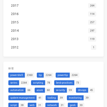
2017
264
2016
114
2015
257
2014
297
2013
119
2012
1
标签
powershell
2360
tip
2264
powertip
2264
series
2264
scripting
78
best-practices
73
automation
66
azure
60
security
59
devops
45
system-management
41
tooling
39
monitoring
39
script
38
web
31
network
31
geek
30