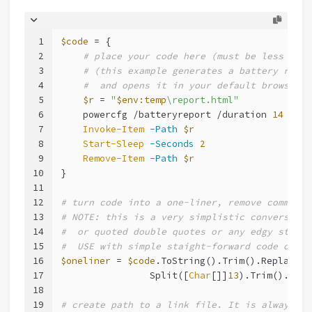
1
$code
 = {
2
# place your code here (must be less than
3
# (this example generates a battery repor
4
#  and opens it in your default browser)
5
$r
 = 
"
$env:temp
\report.html"
6
    powercfg /batteryreport /duration 
14
 /out
7
Invoke-Item
-Path
$r
8
Start-Sleep
-Seconds
2
9
Remove-Item
-Path
$r
10
}
11
12
# turn code into a one-liner, remove comments
13
# NOTE: this is a very simplistic conversion.
14
#  or quoted double quotes or any edgy stuff
15
#  USE with simple staight-forward code only
16
$oneliner
 = 
$code
.ToString().Trim().Replace(
'
17
                Split([
Char
[]]
13
).Trim().Wher
18
19
# create path to a link file. It is always pl