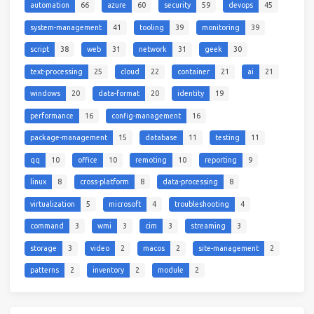
automation
66
azure
60
security
59
devops
45
system-management
41
tooling
39
monitoring
39
script
38
web
31
network
31
geek
30
text-processing
25
cloud
22
container
21
ai
21
windows
20
data-format
20
identity
19
performance
16
config-management
16
package-management
15
database
11
testing
11
qq
10
office
10
remoting
10
reporting
9
linux
8
cross-platform
8
data-processing
8
virtualization
5
microsoft
4
troubleshooting
4
command
3
wmi
3
cim
3
streaming
3
storage
3
video
2
macos
2
site-management
2
patterns
2
inventory
2
module
2