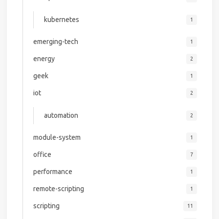
kubernetes
1
emerging-tech
1
energy
2
geek
1
iot
2
automation
2
module-system
1
office
7
performance
1
remote-scripting
1
scripting
11