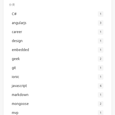
分类
C#
1
angularjs
3
career
1
design
1
embedded
1
geek
2
git
1
ionic
1
javascript
6
markdown
1
mongoose
2
mvp
1