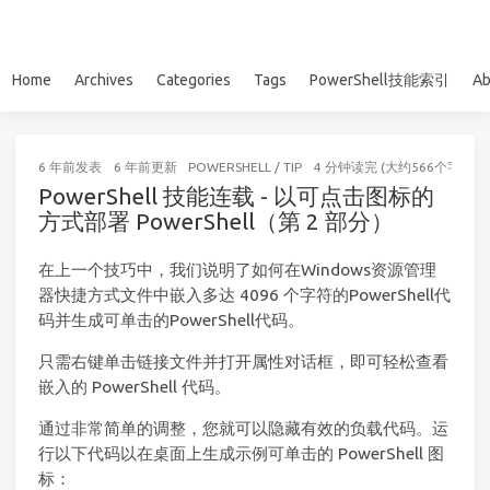
Home
Archives
Categories
Tags
PowerShell技能索引
Ab
6 年前
发表
6 年前
更新
POWERSHELL
/
TIP
4 分钟读完 (大约566个字)
PowerShell 技能连载 - 以可点击图标的
方式部署 PowerShell（第 2 部分）
在上一个技巧中，我们说明了如何在Windows资源管理
器快捷方式文件中嵌入多达 4096 个字符的PowerShell代
码并生成可单击的PowerShell代码。
只需右键单击链接文件并打开属性对话框，即可轻松查看
嵌入的 PowerShell 代码。
通过非常简单的调整，您就可以隐藏有效的负载代码。运
行以下代码以在桌面上生成示例可单击的 PowerShell 图
标：