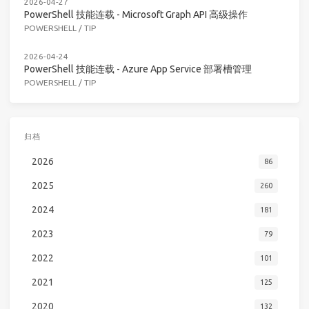
2026-04-27
PowerShell 技能连载 - Microsoft Graph API 高级操作
POWERSHELL
/
TIP
2026-04-24
PowerShell 技能连载 - Azure App Service 部署槽管理
POWERSHELL
/
TIP
归档
2026
86
2025
260
2024
181
2023
79
2022
101
2021
125
2020
132