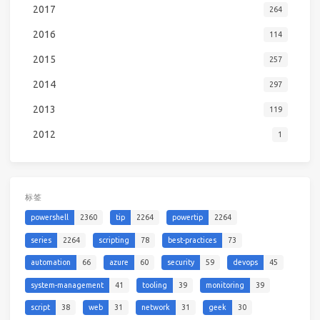
2017
264
2016
114
2015
257
2014
297
2013
119
2012
1
标签
powershell
2360
tip
2264
powertip
2264
series
2264
scripting
78
best-practices
73
automation
66
azure
60
security
59
devops
45
system-management
41
tooling
39
monitoring
39
script
38
web
31
network
31
geek
30