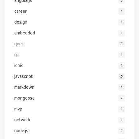
angularjs
3
career
1
design
1
embedded
1
geek
2
git
1
ionic
1
javascript
6
markdown
1
mongoose
2
mvp
1
network
1
node.js
1