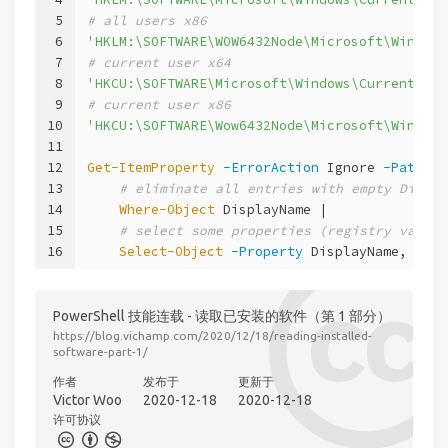
5
# all users x86
6
'HKLM:\SOFTWARE\WOW6432Node\Microsoft\Windows
7
# current user x64
8
'HKCU:\SOFTWARE\Microsoft\Windows\CurrentVers
9
# current user x86
10
'HKCU:\SOFTWARE\Wow6432Node\Microsoft\Windows
11
12
Get-ItemProperty
-ErrorAction
 Ignore 
-Path
$p
13
# eliminate all entries with empty Displa
14
Where-Object
 DisplayName |
15
# select some properties (registry values
16
Select-Object
-Property
 DisplayName, Disp
PowerShell 技能连载 - 读取已安装的软件（第 1 部分）
https://blog.vichamp.com/2020/12/18/reading-installed-
software-part-1/
作者
发布于
更新于
Victor Woo
2020-12-18
2020-12-18
许可协议