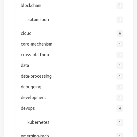
blockchain
1
automation
1
cloud
6
core-mechanism
1
cross-platform
1
data
1
data-processing
1
debugging
1
development
1
devops
4
kubernetes
1
emerging-tech
1