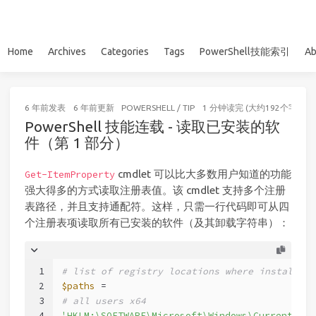
Home
Archives
Categories
Tags
PowerShell技能索引
Ab
6 年前
发表
6 年前
更新
POWERSHELL
/
TIP
1 分钟读完 (大约192个字)
PowerShell 技能连载 - 读取已安装的软
件（第 1 部分）
cmdlet 可以比大多数用户知道的功能
Get-ItemProperty
强大得多的方式读取注册表值。该 cmdlet 支持多个注册
表路径，并且支持通配符。这样，只需一行代码即可从四
个注册表项读取所有已安装的软件（及其卸载字符串）：
1
# list of registry locations where installed 
2
$paths
 =
3
# all users x64
4
'HKLM:\SOFTWARE\Microsoft\Windows\CurrentVers