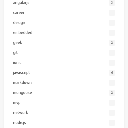
angularjs
3
career
1
design
1
embedded
1
geek
2
git
1
ionic
1
javascript
6
markdown
1
mongoose
2
mvp
1
network
1
node.js
1