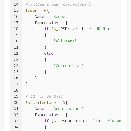
14
# AllUsers oder CurrentUser?
15
$user
 = 
@
{
16
    Name = 
'Scope'
17
    Expression = {
18
if
 (
$_
.PSDrive 
-like
'HKLM'
)
19
        {
20
'AllUsers'
21
        }
22
else
23
        {
24
'CurrentUser'
25
        }
26
    }
27
}
28
29
# 32- or 64-Bit?
30
$architecture
 = 
@
{
31
    Name = 
'Architecture'
32
    Expression = {
33
if
 (
$_
.PSParentPath 
-like
'*\WOW6432N
34
        {