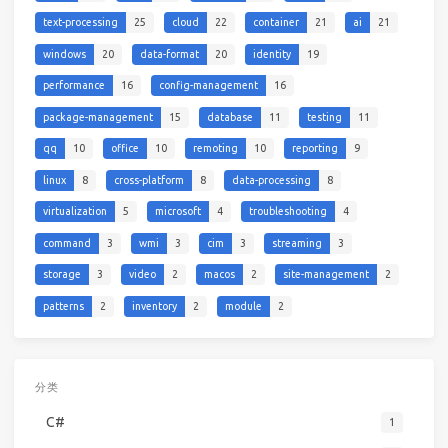
text-processing
25
cloud
22
container
21
ai
21
windows
20
data-format
20
identity
19
performance
16
config-management
16
package-management
15
database
11
testing
11
qq
10
office
10
remoting
10
reporting
9
linux
8
cross-platform
8
data-processing
8
virtualization
5
microsoft
4
troubleshooting
4
command
3
wmi
3
cim
3
streaming
3
storage
3
video
2
macos
2
site-management
2
patterns
2
inventory
2
module
2
分类
C#
1