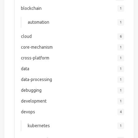
blockchain
1
automation
1
cloud
6
core-mechanism
1
cross-platform
1
data
1
data-processing
1
debugging
1
development
1
devops
4
kubernetes
1