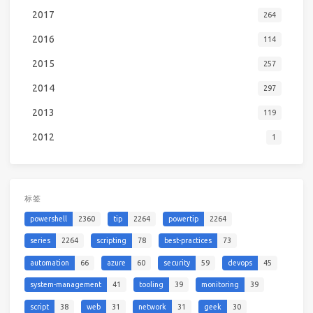
2017
264
2016
114
2015
257
2014
297
2013
119
2012
1
标签
powershell
2360
tip
2264
powertip
2264
series
2264
scripting
78
best-practices
73
automation
66
azure
60
security
59
devops
45
system-management
41
tooling
39
monitoring
39
script
38
web
31
network
31
geek
30