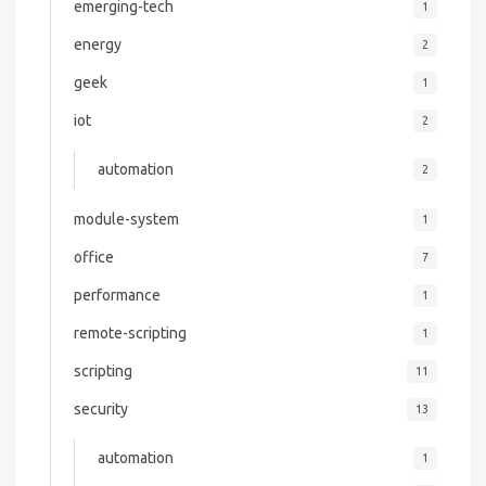
emerging-tech
1
energy
2
geek
1
iot
2
automation
2
module-system
1
office
7
performance
1
remote-scripting
1
scripting
11
security
13
automation
1