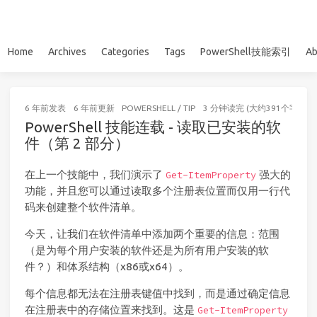
Home
Archives
Categories
Tags
PowerShell技能索引
Ab
6 年前
发表
6 年前
更新
POWERSHELL
/
TIP
3 分钟读完 (大约391个字)
PowerShell 技能连载 - 读取已安装的软
件（第 2 部分）
在上一个技能中，我们演示了
强大的
Get-ItemProperty
功能，并且您可以通过读取多个注册表位置而仅用一行代
码来创建整个软件清单。
今天，让我们在软件清单中添加两个重要的信息：范围
（是为每个用户安装的软件还是为所有用户安装的软
件？）和体系结构（x86或x64）。
每个信息都无法在注册表键值中找到，而是通过确定信息
在注册表中的存储位置来找到。这是
Get-ItemProperty