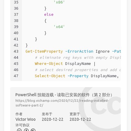
35
'x86'
36
        }
37
else
38
        {
39
'x64'
40
        }
41
    }
42
}
43
Get-ItemProperty
-ErrorAction
 Ignore 
-Path
$p
44
# eliminate reg keys with empty DisplayNa
45
Where-Object
 DisplayName |
46
# select desired properties and add calcu
47
Select-Object
-Property
 DisplayName, Disp
PowerShell 技能连载 - 读取已安装的软件（第 2 部分）
https://blog.vichamp.com/2020/12/22/reading-installed-
software-part-2/
作者
发布于
更新于
Victor Woo
2020-12-22
2020-12-22
许可协议