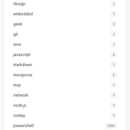
design
1
embedded
1
geek
2
git
1
ionic
1
javascript
6
markdown
1
mongoose
2
mvp
1
network
1
node.js
1
nodejs
1
powershell
2433