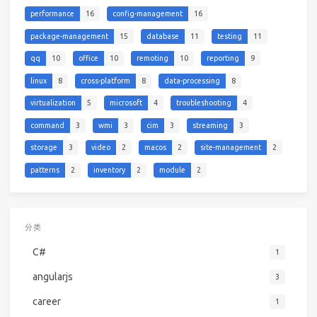
performance
16
config-management
16
package-management
15
database
11
testing
11
qq
10
office
10
remoting
10
reporting
9
linux
8
cross-platform
8
data-processing
8
virtualization
5
microsoft
4
troubleshooting
4
command
3
wmi
3
cim
3
streaming
3
storage
3
video
2
macos
2
site-management
2
patterns
2
inventory
2
module
2
分类
C#
1
angularjs
3
career
1