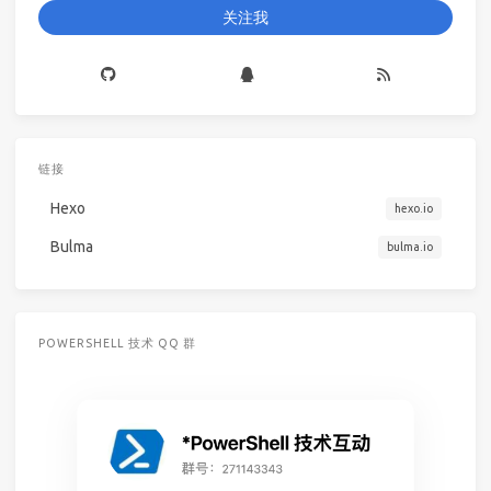
关注我
链接
Hexo
hexo.io
Bulma
bulma.io
POWERSHELL 技术 QQ 群