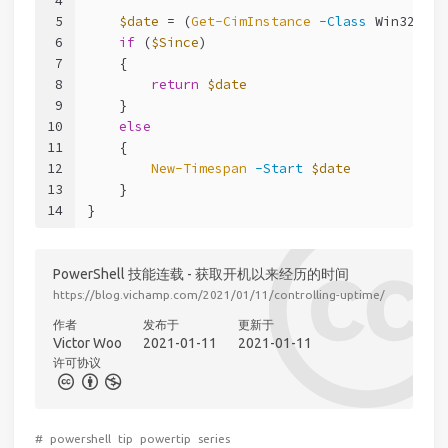
4
5
$date
 = (
Get-CimInstance
-Class
 Win32_Ope
6
if
 (
$Since
)
7
    {
8
return
$date
9
    }
10
else
11
    {
12
New-Timespan
-Start
$date
13
    }
14
}
PowerShell 技能连载 - 获取开机以来经历的时间
https://blog.vichamp.com/2021/01/11/controlling-uptime/
作者
发布于
更新于
Victor Woo
2021-01-11
2021-01-11
许可协议
#
powershell
tip
powertip
series