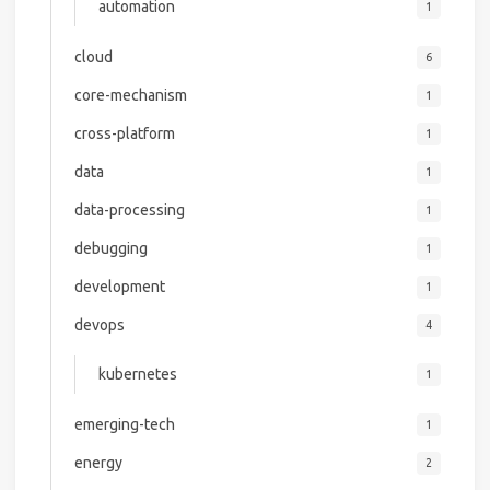
automation
1
cloud
6
core-mechanism
1
cross-platform
1
data
1
data-processing
1
debugging
1
development
1
devops
4
kubernetes
1
emerging-tech
1
energy
2