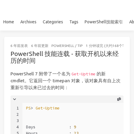
Home
Archives
Categories
Tags
PowerShell技能索引
Ab
6 年前
发表
6 年前
更新
POWERSHELL
/
TIP
1 分钟读完 (大约168个字)
PowerShell 技能连载 - 获取开机以来经
历的时间
PowerShell 7 附带了一个名为
的新
Get-Uptime
cmdlet。它返回一个 timepan 对象，该对象具有自上次
重新引导以来已过去的时间：
1
PS
> 
Get-Uptime
2
3
4
Days              : 
9
5
Hours             : 
23