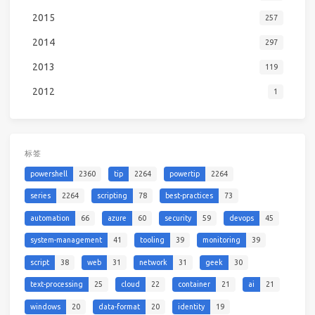
2015
257
2014
297
2013
119
2012
1
标签
powershell
2360
tip
2264
powertip
2264
series
2264
scripting
78
best-practices
73
automation
66
azure
60
security
59
devops
45
system-management
41
tooling
39
monitoring
39
script
38
web
31
network
31
geek
30
text-processing
25
cloud
22
container
21
ai
21
windows
20
data-format
20
identity
19