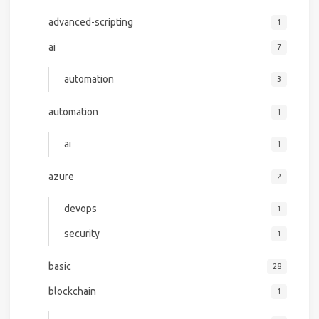
advanced-scripting
1
ai
7
automation
3
automation
1
ai
1
azure
2
devops
1
security
1
basic
28
blockchain
1