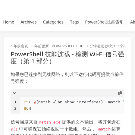
Home
Archives
Categories
Tags
PowerShell技能索引
Ab
5 年前
发表
5 年前
更新
POWERSHELL
/
TIP
2 分钟读完 (大约362个字)
PowerShell 技能连载 - 检测 Wi-Fi 信号强
度（第 1 部分）
如果您已连接到无线网络，则以下这行代码可提供当前信
号强度：
1
PS
> 
@
(netsh wlan show interfaces) 
-match
'^\s+
2
80
%
信号强度来自
提供的文本输出。将其包含在
netsh.exe
中可确保它始终返回一个数组。然后，
运算
@()
-match