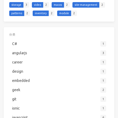
storage
3
video
2
macos
2
site-management
2
patterns
2
inventory
2
module
2
分类
C#
1
angularjs
3
career
1
design
1
embedded
1
geek
2
git
1
ionic
1
javascript
6