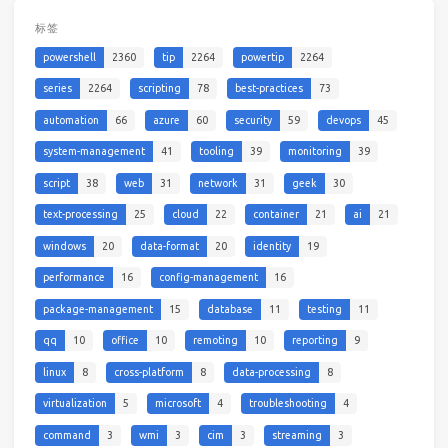
标签
powershell
2360
tip
2264
powertip
2264
series
2264
scripting
78
best-practices
73
automation
66
azure
60
security
59
devops
45
system-management
41
tooling
39
monitoring
39
script
38
web
31
network
31
geek
30
text-processing
25
cloud
22
container
21
ai
21
windows
20
data-format
20
identity
19
performance
16
config-management
16
package-management
15
database
11
testing
11
qq
10
office
10
remoting
10
reporting
9
linux
8
cross-platform
8
data-processing
8
virtualization
5
microsoft
4
troubleshooting
4
command
3
wmi
3
cim
3
streaming
3