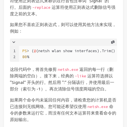
符使用正则表达式来标识在行首包含单词 “Signal” 的
行。后面的
运算符使用正则表达式删除信号强
-replace
度之前的文本。
如果您不喜欢正则表达式，则可以使用其他方法来实现，
例如：
1
PS
> (
@
(netsh wlan show interfaces).Trim() 
-lik
2
80
%
这段代码中，将首先修剪
返回的每一行（删
netsh.exe
除两端的空白）。接下来，经典的
运算符选择以
-like
“Signal” 开头的行。然后用 “:” 分隔该行，并使用最后一
部分（索引为 -1）。再次清除信号强度两端的空白。
如果两个命令均未返回任何内容，请检查您的计算机是否
已连接到无线网络。您可能还希望仅使用
命
netsh.exe
令的参数来运行它，而没有任何文本运算符来查看命令的
原始输出。