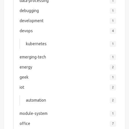
data-processing
1
debugging
1
development
1
devops
4
kubernetes
1
emerging-tech
1
energy
2
geek
1
iot
2
automation
2
module-system
1
office
7