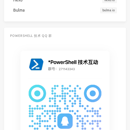
Bulma
bulma.io
POWERSHELL 技术 QQ 群