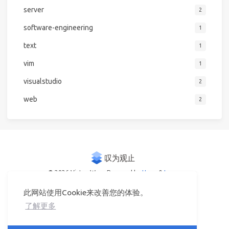
server
2
software-engineering
1
text
1
vim
1
visualstudio
2
web
2
© 2026 Victor Woo
Powered by
Hexo
&
Icarus
此网站使用Cookie来改善您的体验。
了解更多