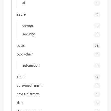
ai
1
azure
2
devops
1
security
1
basic
28
blockchain
1
automation
1
cloud
6
core-mechanism
1
cross-platform
1
data
1