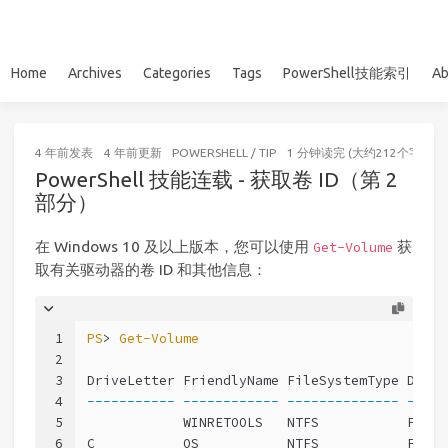
Home
Archives
Categories
Tags
PowerShell技能索引
Ab
4 年前
发表
4 年前
更新
POWERSHELL
/
TIP
1 分钟读完 (大约212个字)
PowerShell 技能连载 - 获取卷 ID（第 2
部分）
在 Windows 10 及以上版本，您可以使用
获
Get-Volume
取有关驱动器的卷 ID 和其他信息：
1
PS
> 
Get-Volume
2
3
DriveLetter FriendlyName FileSystemType Drive
4
-----------
------------
--------------
-----
5
            WINRETOOLS   NTFS           Fixed
6
C           OS           NTFS           Fixed