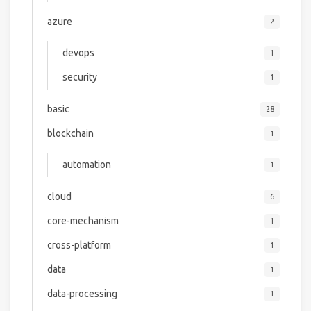
azure
2
devops
1
security
1
basic
28
blockchain
1
automation
1
cloud
6
core-mechanism
1
cross-platform
1
data
1
data-processing
1