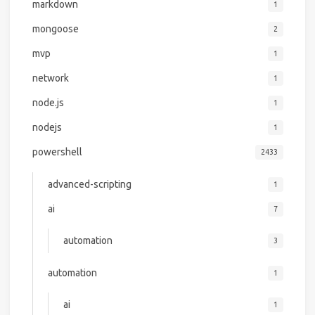
markdown
1
mongoose
2
mvp
1
network
1
node.js
1
nodejs
1
powershell
2433
advanced-scripting
1
ai
7
automation
3
automation
1
ai
1