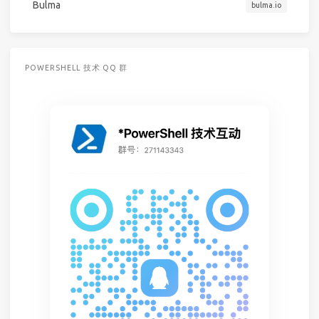
Bulma
bulma.io
POWERSHELL 技术 QQ 群