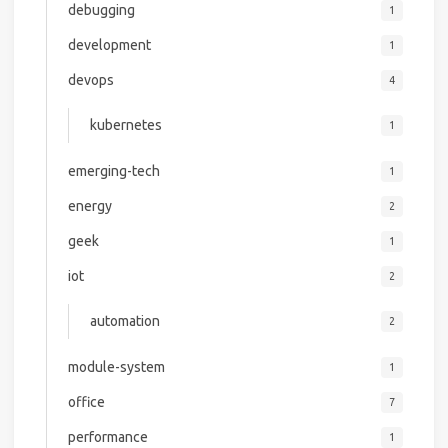
debugging
1
development
1
devops
4
kubernetes
1
emerging-tech
1
energy
2
geek
1
iot
2
automation
2
module-system
1
office
7
performance
1