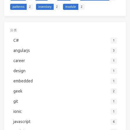
patterns
2
inventory
2
module
2
分类
C#
1
angularjs
3
career
1
design
1
embedded
1
geek
2
git
1
ionic
1
javascript
6