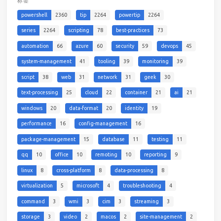
标签
powershell
2360
tip
2264
powertip
2264
series
2264
scripting
78
best-practices
73
automation
66
azure
60
security
59
devops
45
system-management
41
tooling
39
monitoring
39
script
38
web
31
network
31
geek
30
text-processing
25
cloud
22
container
21
ai
21
windows
20
data-format
20
identity
19
performance
16
config-management
16
package-management
15
database
11
testing
11
qq
10
office
10
remoting
10
reporting
9
linux
8
cross-platform
8
data-processing
8
virtualization
5
microsoft
4
troubleshooting
4
command
3
wmi
3
cim
3
streaming
3
storage
3
video
2
macos
2
site-management
2