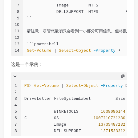
7
            Image        NTFS           Fixed
8
            DELLSUPPORT  NTFS           Fixed
9
``
10
11
请注意，尽管您最初只会看到一小部分可用信息。但将数据发送
12
13
```powershell
14
Get-Volume
 | 
Select-Object
-Property
 *
这是一个示例：
1
PS
> 
Get-Volume
 | 
Select-Object
-Property
 Drive
2
3
DriveLetter FileSystemLabel          Size Path
4
-----------
---------------
----
----
5
            WINRETOOLS         
1038086144
 \\?\
6
C           OS              
1007210721280
 \\?\
7
            Image             
13739487232
 \\?\
8
            DELLSUPPORT        
1371533312
 \\?\