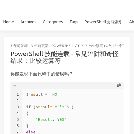
Home
Archives
Categories
Tags
PowerShell技能索引
Ab
3 年前
发表
3 年前
更新
POWERSHELL
/
TIP
3 分钟读完 (大约424个字)
PowerShell 技能连载 - 常见陷阱和奇怪
结果：比较运算符
你能发现下面代码中的错误吗？
1
$result
 = 
'NO'
2
3
if
 (
$result
 = 
'YES'
)
4
{
5
'Result: YES'
6
}
7
else