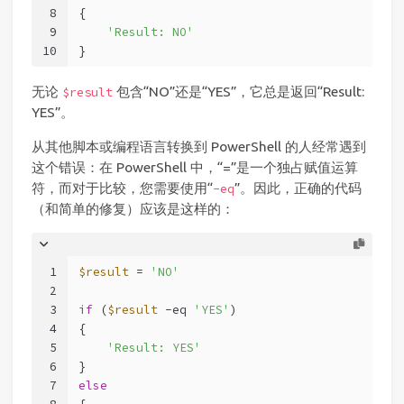
8
{
9
'Result: NO'
10
}
无论
包含“NO”还是“YES”，它总是返回“Result:
$result
YES”。
从其他脚本或编程语言转换到 PowerShell 的人经常遇到
这个错误：在 PowerShell 中，“=”是一个独占赋值运算
符，而对于比较，您需要使用“
”。因此，正确的代码
-eq
（和简单的修复）应该是这样的：
1
$result
 = 
'NO'
2
3
if
 (
$result
-eq
'YES'
)
4
{
5
'Result: YES'
6
}
7
else