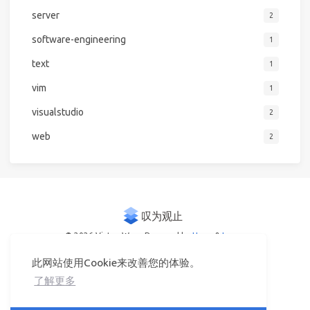
server
2
software-engineering
1
text
1
vim
1
visualstudio
2
web
2
© 2026 Victor Woo
Powered by
Hexo
&
Icarus
此网站使用Cookie来改善您的体验。
了解更多