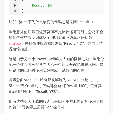
8
{
9
'Result: NO'
10
}
让我们看一下为什么最初的代码总是返回“Result: YES”。
当您意外使用赋值运算符而不是比较运算符时，您将不会
得到任何结果，因此这个 NULL 值应该真正评估为
，并且条件应该始终返回“Result: NO”。然而，情
$false
况恰恰相反。
这是由于另一个PowerShell鲜为人知的怪异之处：当您分
配一个值并将分配放在大括号中时，分配也将被返回。最
初错误的代码将使用实际响应于赋值值的条件。
每当您向$result（所有都被解释为FALSE）分配0、’’、
$false 或 $null 时，代码都会返回“Result: NO”。任何其
他赋值都会返回“Result: YES”。
所有这些令人困惑的行为只是因为用户肌肉记忆使用了操
作符“=”而实际上需要“-eq”操作符。