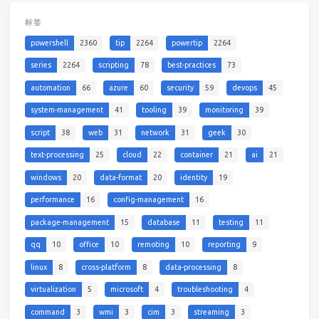
标签
powershell
2360
tip
2264
powertip
2264
series
2264
scripting
78
best-practices
73
automation
66
azure
60
security
59
devops
45
system-management
41
tooling
39
monitoring
39
script
38
web
31
network
31
geek
30
text-processing
25
cloud
22
container
21
ai
21
windows
20
data-format
20
identity
19
performance
16
config-management
16
package-management
15
database
11
testing
11
qq
10
office
10
remoting
10
reporting
9
linux
8
cross-platform
8
data-processing
8
virtualization
5
microsoft
4
troubleshooting
4
command
3
wmi
3
cim
3
streaming
3