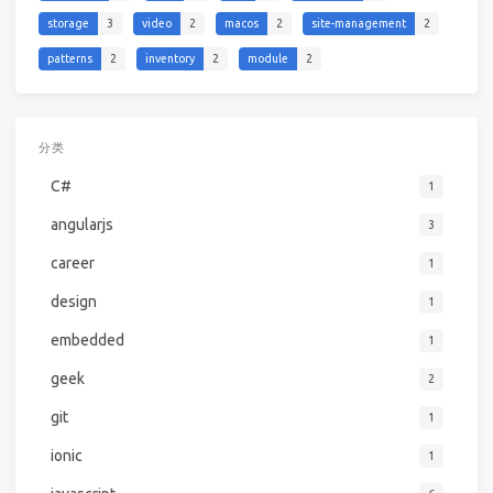
storage
3
video
2
macos
2
site-management
2
patterns
2
inventory
2
module
2
分类
C#
1
angularjs
3
career
1
design
1
embedded
1
geek
2
git
1
ionic
1