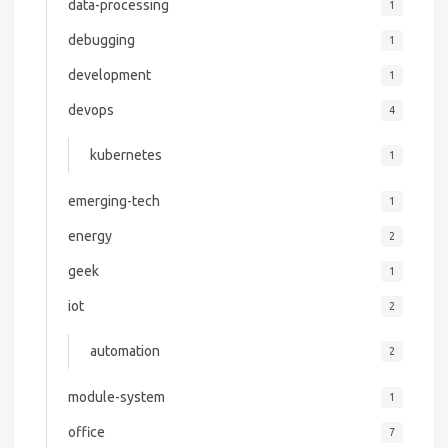
data-processing
1
debugging
1
development
1
devops
4
kubernetes
1
emerging-tech
1
energy
2
geek
1
iot
2
automation
2
module-system
1
office
7