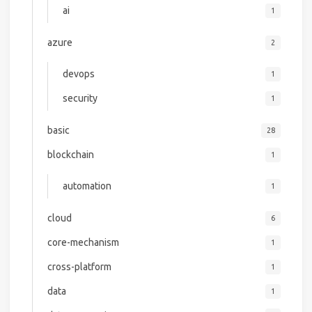
ai
1
azure
2
devops
1
security
1
basic
28
blockchain
1
automation
1
cloud
6
core-mechanism
1
cross-platform
1
data
1