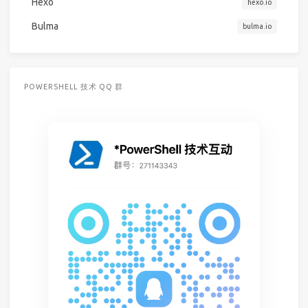
Hexo
hexo.io
Bulma
bulma.io
POWERSHELL 技术 QQ 群