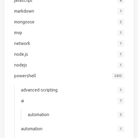
javascript
6
markdown
1
mongoose
2
mvp
1
network
1
node.js
1
nodejs
1
powershell
2433
advanced-scripting
1
ai
7
automation
3
automation
1