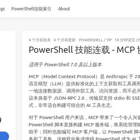
ags
PowerShell技能索引
About
4 个月前
发表
4 个月前
更新
POWERSHELL
/
TIP
18 分钟读完 (
PowerShell 技能连载 - MC
适用于 PowerShell 7.0 及以上版本
MCP（Model Context Protocol）是 Anthrop
语言模型（LLM）提供标准化的上下文获取和工具调用接
一地连接数据源、调用外部工具、访问资源，而不必
议本身基于 JSON-RPC 2.0，传输层支持 stdio 和 SSE（
式，非常适合构建可组合的 AI 工具生态。
签
对于 PowerShell 用户来说，MCP 带来了一个令
9
PowerShell 脚本直接构建 MCP 服务端，将系统
助手；同时也能编写 MCP 客户端，让 PowerShell 脚
务和工具集。这种双向集成使得 PowerShell 成为 A