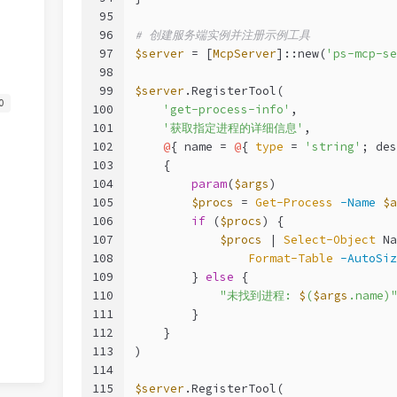
95
96
# 创建服务端实例并注册示例工具
97
$server
 = [
McpServer
]::new(
'ps-mcp-se
98
99
$server
.RegisterTool(
0
100
'get-process-info'
,
101
'获取指定进程的详细信息'
,
102
@
{ name = 
@
{ 
type
 = 
'string'
; des
103
    {
104
param
(
$args
)
105
$procs
 = 
Get-Process
-Name
$a
106
if
 (
$procs
) {
107
$procs
 | 
Select-Object
 Na
108
Format-Table
-AutoSiz
109
        } 
else
 {
110
"未找到进程: 
$
(
$args
.name)
111
        }
112
    }
113
)
114
115
$server
.RegisterTool(