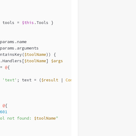
 tools = 
$this
.Tools }
params.name
params.arguments
ntainsKey(
$toolName
)) {
.Handlers[
$toolName
] 
$args
= 
@
{
 
'text'
; text = (
$result
 | 
ConvertTo-Json
-Depth
5
) }
 
@
{
601
ol not found: 
$toolName
"