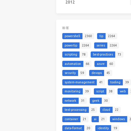
2012
标签
powershell
2360
tip
2264
powertip
2264
series
2264
scripting
78
best-practices
73
automation
66
azure
60
security
59
devops
45
system-management
41
tooling
39
monitoring
39
script
38
web
network
31
geek
30
text-processing
25
cloud
22
container
21
ai
21
windows
data-format
20
identity
19