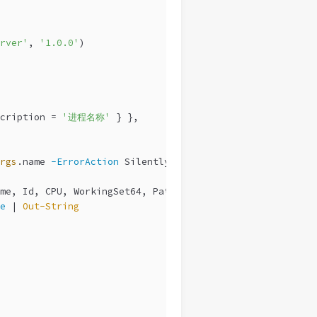
rver'
, 
'1.0.0'
)
cription = 
'进程名称'
 } },
rgs
.name 
-ErrorAction
 SilentlyContinue
me, Id, CPU, WorkingSet64, Path |
e
 | 
Out-String
"