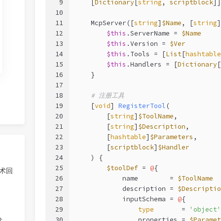
9
    [
Dictionary
[
string
, 
scriptblock
]]
10
11
    McpServer([
string
]
$Name
, [
string
]
12
$this
.ServerName = 
$Name
13
$this
.Version = 
$Ver
14
$this
.Tools = [
List
[
hashtable
15
$this
.Handlers = [
Dictionary
[
16
    }
17
18
# 注册工具
19
[
void
] 
RegisterTool
(
20
        [
string
]
$ToolName
,
21
        [
string
]
$Description
,
22
        [
hashtable
]
$Parameters
,
23
        [
scriptblock
]
$Handler
24
    ) {
25
$toolDef
 = 
@
{
技术回
26
            name        = 
$ToolName
27
            description = 
$Descriptio
28
            inputSchema = 
@
{
29
type
       = 
'object'
30
                properties = 
$Paramet
发