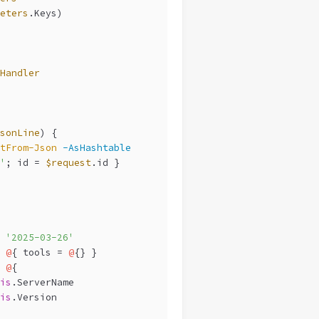
eters
.Keys)
Handler
sonLine
) {
tFrom-Json
-AsHashtable
'
; id = 
$request
.id }
 
'2025-03-26'
 
@
{ tools = 
@
{} }
 
@
{
is
.ServerName
is
.Version