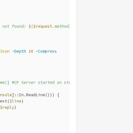
 not found: 
$
(
$request
.method)"
Json
-Depth
10
-Compress
me)] MCP Server started on stdio"
 `
nsole
]::In.ReadLine())) {
est(
$line
)
$reply
)