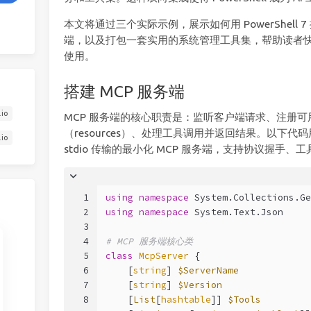
本文将通过三个实际示例，展示如何用 PowerShell 7 
端，以及打包一套实用的系统管理工具集，帮助读者快速上手 
使用。
搭建 MCP 服务端
.io
MCP 服务端的核心职责是：监听客户端请求、注册可用
（resources）、处理工具调用并返回结果。以下代码用 
.io
stdio 传输的最小化 MCP 服务端，支持协议握手
1
using
namespace
 System.Collections.Ge
2
using
namespace
 System.Text.Json
3
4
# MCP 服务端核心类
5
class
McpServer
 {
6
    [
string
] 
$ServerName
7
    [
string
] 
$Version
8
    [
List
[
hashtable
]] 
$Tools