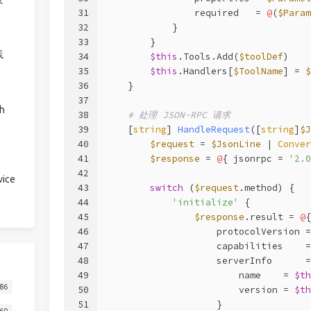
31
                required   = 
@
(
$Param
32
            }
33
        }
践
34
$this
.Tools.Add(
$toolDef
)
35
$this
.Handlers[
$ToolName
] = 
$
36
    }
37
h
38
# 处理 JSON-RPC 请求
39
[
string
] 
HandleRequest
([
string
]
$J
40
$request
 = 
$JsonLine
 | 
Conver
41
$response
 = 
@
{ jsonrpc = 
'2.0
42
ice
43
switch
 (
$request
.method) {
44
'initialize'
 {
45
$response
.result = 
@
{
46
                    protocolVersion =
47
                    capabilities    =
48
                    serverInfo      =
49
                        name    = 
$th
86
50
                        version = 
$th
51
                    }
60