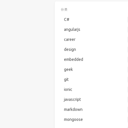
分类
C#
angularjs
career
design
embedded
geek
git
ionic
javascript
markdown
mongoose