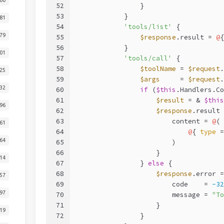
52
                }
53
            }
81
54
'tools/list'
 {
79
55
$response
.result = 
@
{
56
            }
01
57
'tools/call'
 {
58
$toolName
 = 
$request
.
25
59
$args
     = 
$request
.
32
60
if
 (
$this
.Handlers.Co
61
$result
 = & 
$this
96
62
$response
.result 
63
                        content = 
@
(
61
64
@
{ 
type
 =
64
65
                        )
66
                    }
14
67
                } 
else
 {
68
$response
.error =
57
69
                        code    = 
-32
97
70
                        message = 
"To
71
                    }
19
72
                }