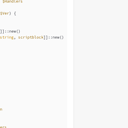
 
$Handlers
$Ver
) {
]]::new()
string
, 
scriptblock
]]::new()
n
ers