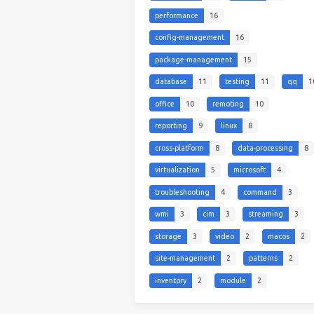
performance
16
config-management
16
package-management
15
database
11
testing
11
qq
1
office
10
remoting
10
reporting
9
linux
8
cross-platform
8
data-processing
8
virtualization
5
microsoft
4
troubleshooting
4
command
3
wmi
3
cim
3
streaming
3
storage
3
video
2
macos
2
site-management
2
patterns
2
inventory
2
module
2