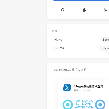
链接
Hexo
hexo
Bulma
bulma
POWERSHELL 技术 QQ 群