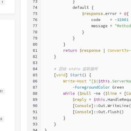
73
            }
1
74
            default {
75
$response
.error = 
@
{
76
                    code    = 
-32601
77
                    message = 
"Method
78
                }
79
            }
80
        }
81
return
$response
 | 
ConvertTo-
82
    }
83
84
# 启动 stdio 监听循环
85
[
void
] 
Start
() {
86
Write-Host
"[
$
(
$this
.ServerNa
87
-ForegroundColor
 Green
31
88
while
 (
$null
-ne
 (
$line
 = [
Co
89
$reply
 = 
$this
.HandleRequ
90
            [
Console
]::Out.WriteLine(
91
            [
Console
]::Out.Flush()
92
        }
20
93
    }
94
}