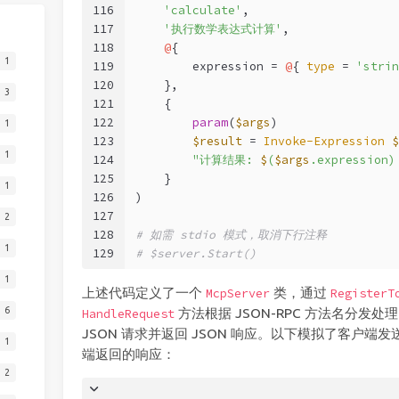
116
'calculate'
,
117
'执行数学表达式计算'
,
118
@
{
1
119
        expression = 
@
{ 
type
 = 
'strin
120
    },
3
121
    {
122
param
(
$args
)
1
123
$result
 = 
Invoke-Expression
$
1
124
"计算结果: 
$
(
$args
.expression)
125
    }
1
126
)
127
2
128
# 如需 stdio 模式，取消下行注释
1
129
# $server.Start()
1
上述代码定义了一个
类，通过
McpServer
RegisterT
6
方法根据 JSON-RPC 方法名分发处理
HandleRequest
JSON 请求并返回 JSON 响应。以下模拟了客户端发送 initi
1
端返回的响应：
2