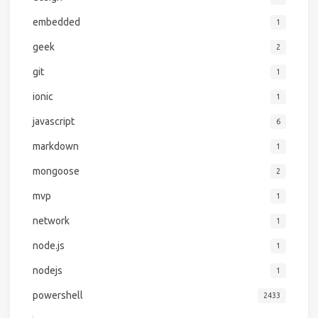
embedded
1
geek
2
git
1
ionic
1
javascript
6
markdown
1
mongoose
2
mvp
1
network
1
node.js
1
nodejs
1
powershell
2433