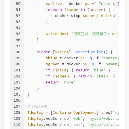
90
$active
 = docker 
ps
-f
"name=
$
(
$this
91
foreach
 (
$name
in
$active
) {
92
            docker stop 
$name
 | 
Out-Null
93
        }
94
95
Write-Host
"回滚完成，活跃槽位: 
$target
96
    }
97
98
hidden
[
string
] 
GetActiveSlot
() {
99
$blue
 = docker 
ps
-q
-f
"name=
$
(
$thi
100
$green
 = docker 
ps
-q
-f
"name=
$
(
$th
101
if
 (
$blue
) { 
return
'blue'
 }
102
if
 (
$green
) { 
return
'green'
 }
103
return
'none'
104
    }
105
}
106
107
# 使用示例
108
$deploy
 = [
ContainerDeployment
]::new(
'myapp'
109
$deploy
.AddService(
'web'
, 
'myapp/web:stable'
110
$deploy
.AddService(
'api'
, 
'myapp/api:stable'