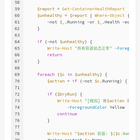
58
59
$report
 = 
Get-ContainerHealthReport
60
$unhealthy
 = 
$report
 | 
Where-Object
 {
61
-not
$_
.Running 
-or
$_
.Health 
-eq
'un
62
    }
63
64
if
 (
-not
$unhealthy
) {
65
Write-Host
"所有容器状态正常"
-Foregroun
66
return
67
    }
68
69
foreach
 (
$c
in
$unhealthy
) {
70
$action
 = 
if
 (
-not
$c
.Running) { 
'启动
71
72
if
 (
$DryRun
) {
73
Write-Host
"[模拟] 将
$action
 容器: 
74
-ForegroundColor
 Yellow
75
continue
76
        }
77
78
Write-Host
"
$action
 容器: 
$
(
$c
.Name).