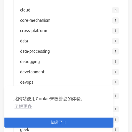
cloud
6
core-mechanism
1
cross-platform
1
data
1
data-processing
1
debugging
1
development
1
devops
4
kubernetes
1
此网站使用Cookie来改善您的体验。
了解更多
emerging-tech
1
energy
2
知道了！
geek
1