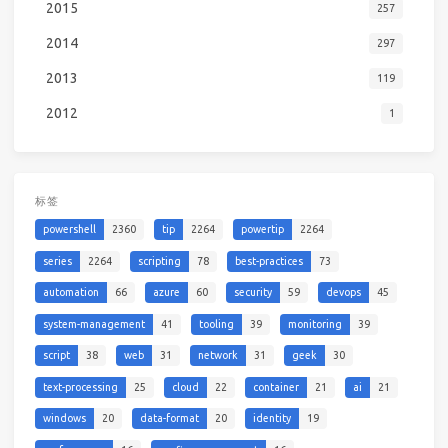
2015
257
2014
297
2013
119
2012
1
标签
powershell
2360
tip
2264
powertip
2264
series
2264
scripting
78
best-practices
73
automation
66
azure
60
security
59
devops
45
system-management
41
tooling
39
monitoring
39
script
38
web
31
network
31
geek
30
text-processing
25
cloud
22
container
21
ai
21
windows
20
data-format
20
identity
19