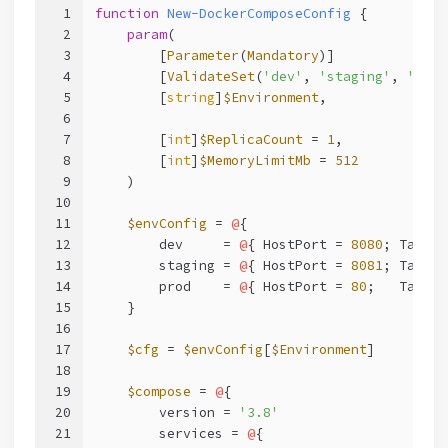
1
function
New-DockerComposeConfig
 {
2
param
(
3
        [
Parameter
(
Mandatory
)]
4
        [
ValidateSet
(
'dev'
, 
'staging'
, 
'prod
5
        [
string
]
$Environment
,
6
7
        [
int
]
$ReplicaCount
 = 
1
,
8
        [
int
]
$MemoryLimitMb
 = 
512
9
    )
10
11
$envConfig
 = 
@
{
12
        dev     = 
@
{ HostPort = 
8080
; Tag = 
13
        staging = 
@
{ HostPort = 
8081
; Tag = 
14
        prod    = 
@
{ HostPort = 
80
;   Tag = 
15
    }
16
17
$cfg
 = 
$envConfig
[
$Environment
]
18
19
$compose
 = 
@
{
20
        version = 
'3.8'
21
        services = 
@
{