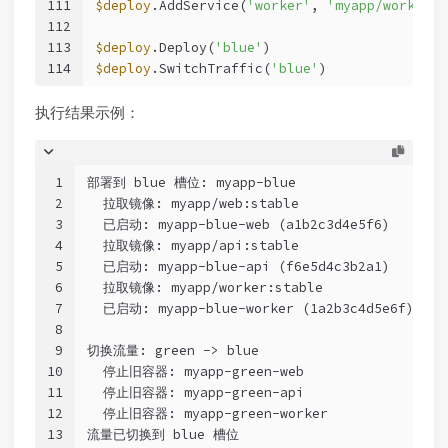
111
$deploy
.AddService(
'worker'
, 
'myapp/worker:s
112
113
$deploy
.Deploy(
'blue'
)
114
$deploy
.SwitchTraffic(
'blue'
)
执行结果示例：
1
部署到 blue 槽位: myapp-blue
2
  拉取镜像: myapp/web:stable
3
  已启动: myapp-blue-web (a1b2c3d4e5f6)
4
  拉取镜像: myapp/api:stable
5
  已启动: myapp-blue-api (f6e5d4c3b2a1)
6
  拉取镜像: myapp/worker:stable
7
  已启动: myapp-blue-worker (1a2b3c4d5e6f)
8
9
切换流量: green -> blue
10
  停止旧容器: myapp-green-web
11
  停止旧容器: myapp-green-api
12
  停止旧容器: myapp-green-worker
13
流量已切换到 blue 槽位