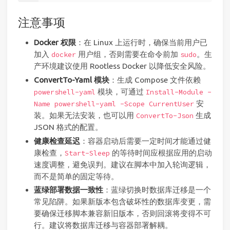
注意事项
Docker 权限
：在 Linux 上运行时，确保当前用户已
加入
用户组，否则需要在命令前加
。生
docker
sudo
产环境建议使用 Rootless Docker 以降低安全风险。
ConvertTo-Yaml 模块
：生成 Compose 文件依赖
模块，可通过
powershell-yaml
Install-Module -
安
Name powershell-yaml -Scope CurrentUser
装。如果无法安装，也可以用
生成
ConvertTo-Json
JSON 格式的配置。
健康检查延迟
：容器启动后需要一定时间才能通过健
康检查，
的等待时间应根据应用的启动
Start-Sleep
速度调整，避免误判。建议在脚本中加入轮询逻辑，
而不是简单的固定等待。
蓝绿部署数据一致性
：蓝绿切换时数据库迁移是一个
常见陷阱。如果新版本包含破坏性的数据库变更，需
要确保迁移脚本兼容新旧版本，否则回滚将变得不可
行。建议将数据库迁移与容器部署解耦。