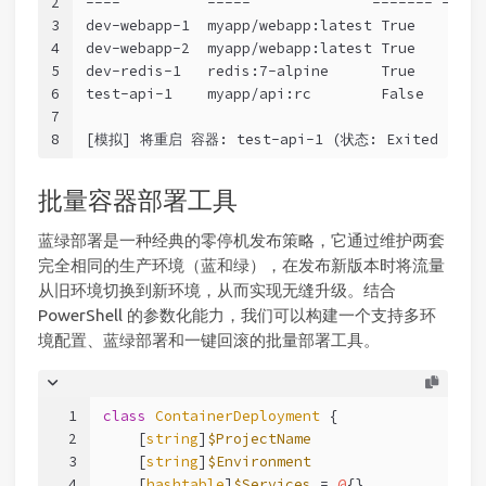
2
----          -----              ------- -----
3
dev-webapp-1  myapp/webapp:latest True    heal
4
dev-webapp-2  myapp/webapp:latest True    heal
5
dev-redis-1   redis:7-alpine      True    heal
6
test-api-1    myapp/api:rc        False   unhe
7
8
[模拟] 将重启 容器: test-api-1 (状态: Exited (137)
批量容器部署工具
蓝绿部署是一种经典的零停机发布策略，它通过维护两套
完全相同的生产环境（蓝和绿），在发布新版本时将流量
从旧环境切换到新环境，从而实现无缝升级。结合
PowerShell 的参数化能力，我们可以构建一个支持多环
境配置、蓝绿部署和一键回滚的批量部署工具。
1
class
ContainerDeployment
 {
2
    [
string
]
$ProjectName
3
    [
string
]
$Environment
4
    [
hashtable
]
$Services
 = 
@
{}