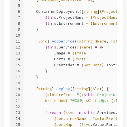
5
6
    ContainerDeployment([
string
]
$ProjectName
7
$this
.ProjectName = 
$ProjectName
8
$this
.Environment = 
$Environment
9
    }
10
11
[
void
] 
AddService
([
string
]
$Name
, [
string
12
$this
.Services[
$Name
] = 
@
{
13
            Image = 
$Image
14
            Ports = 
$Ports
15
            CreatedAt = (
Get-Date
).ToString(
16
        }
17
    }
18
19
[
string
] 
Deploy
([
string
]
$Slot
) {
20
$slotPrefix
 = 
"
$
(
$this
.ProjectName)-
21
Write-Host
"部署到 
$Slot
 槽位: 
$slotPr
22
23
foreach
 (
$svc
in
$this
.Services.GetE
24
$containerName
 = 
"
$slotPrefix
-
$
(
25
$portMap
 = (
$svc
.Value.Ports | 
F