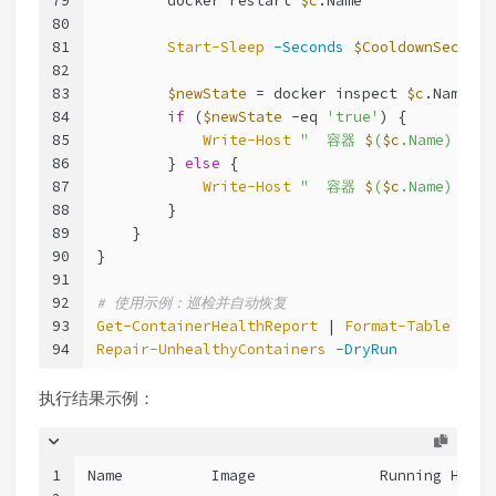
79
        docker restart 
$c
.Name
80
81
Start-Sleep
-Seconds
$CooldownSeconds
82
83
$newState
 = docker inspect 
$c
.Name 
--
84
if
 (
$newState
-eq
'true'
) {
85
Write-Host
"  容器 
$
(
$c
.Name) 已
86
        } 
else
 {
87
Write-Host
"  容器 
$
(
$c
.Name) 恢
88
        }
89
    }
90
}
91
92
# 使用示例：巡检并自动恢复
93
Get-ContainerHealthReport
 | 
Format-Table
-Aut
94
Repair-UnhealthyContainers
-DryRun
执行结果示例：
1
Name          Image              Running Healt