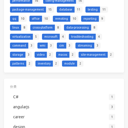
performance
16
config-management
16
package-management
15
database
11
testing
11
qq
10
office
10
remoting
10
reporting
9
linux
8
cross-platform
8
data-processing
8
virtualization
5
microsoft
4
troubleshooting
4
command
3
wmi
3
cim
3
streaming
3
storage
3
video
2
macos
2
site-management
2
patterns
2
inventory
2
module
2
分类
C#
1
angularjs
3
career
1
design
1