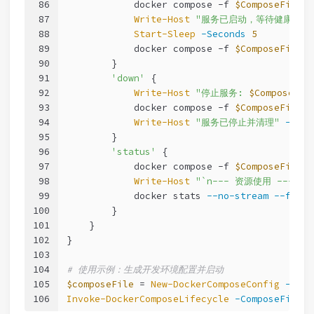
86
            docker compose 
-f
$ComposeFile
 u
87
Write-Host
"服务已启动，等待健康检查.
88
Start-Sleep
-Seconds
5
89
            docker compose 
-f
$ComposeFile
p
90
        }
91
'down'
 {
92
Write-Host
"停止服务: 
$ComposeFil
93
            docker compose 
-f
$ComposeFile
 d
94
Write-Host
"服务已停止并清理"
-Fore
95
        }
96
'status'
 {
97
            docker compose 
-f
$ComposeFile
p
98
Write-Host
"`n--- 资源使用 ---"
-
99
            docker stats 
--no-stream
--forma
100
        }
101
    }
102
}
103
104
# 使用示例：生成开发环境配置并启动
105
$composeFile
 = 
New-DockerComposeConfig
-Envi
106
Invoke-DockerComposeLifecycle
-ComposeFile
$