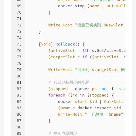
69
            docker stop 
$name
 | 
Out-Null
70
        }
71
72
Write-Host
"流量已切换到 
$NewSlot
 槽位"
73
    }
74
75
[
void
] 
Rollback
() {
76
$activeSlot
 = 
$this
.GetActiveSlot()
77
$targetSlot
 = 
if
 (
$activeSlot
-eq
'b
78
79
Write-Host
"回滚到 
$targetSlot
 槽位...
80
81
# 启动目标槽位的容器
82
$stopped
 = docker 
ps
-aq
-f
"status=
83
foreach
 (
$id
in
$stopped
) {
84
            docker 
start
$id
 | 
Out-Null
85
$name
 = docker inspect 
$id
--for
86
Write-Host
"  已恢复: 
$name
"
-For
87
        }
88
89
# 停止当前槽位