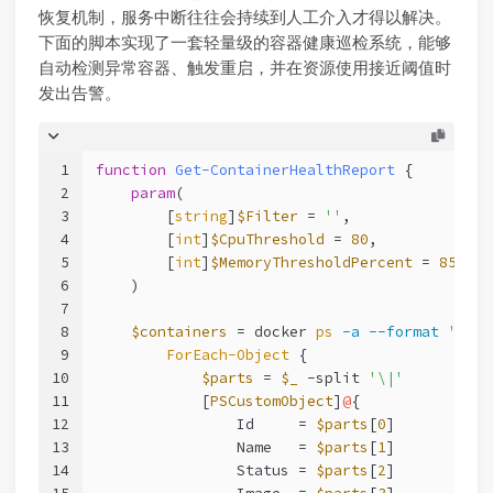
恢复机制，服务中断往往会持续到人工介入才得以解决。
下面的脚本实现了一套轻量级的容器健康巡检系统，能够
自动检测异常容器、触发重启，并在资源使用接近阈值时
发出告警。
1
function
Get-ContainerHealthReport
 {
2
param
(
3
        [
string
]
$Filter
 = 
''
,
4
        [
int
]
$CpuThreshold
 = 
80
,
5
        [
int
]
$MemoryThresholdPercent
 = 
85
6
    )
7
8
$containers
 = docker 
ps
-a
--format
'{{.I
9
ForEach-Object
 {
10
$parts
 = 
$_
-split
'\|'
11
            [
PSCustomObject
]
@
{
12
                Id     = 
$parts
[
0
]
13
                Name   = 
$parts
[
1
]
14
                Status = 
$parts
[
2
]