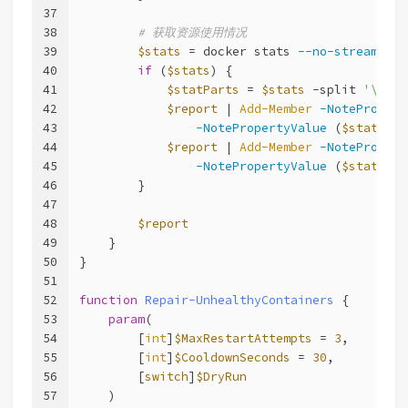
37
38
# 获取资源使用情况
39
$stats
 = docker stats 
--no-stream
--f
40
if
 (
$stats
) {
41
$statParts
 = 
$stats
-split
'\|'
42
$report
 | 
Add-Member
-NotePropert
43
-NotePropertyValue
 (
$statPart
44
$report
 | 
Add-Member
-NotePropert
45
-NotePropertyValue
 (
$statPart
46
        }
47
48
$report
49
    }
50
}
51
52
function
Repair-UnhealthyContainers
 {
53
param
(
54
        [
int
]
$MaxRestartAttempts
 = 
3
,
55
        [
int
]
$CooldownSeconds
 = 
30
,
56
        [
switch
]
$DryRun
57
    )