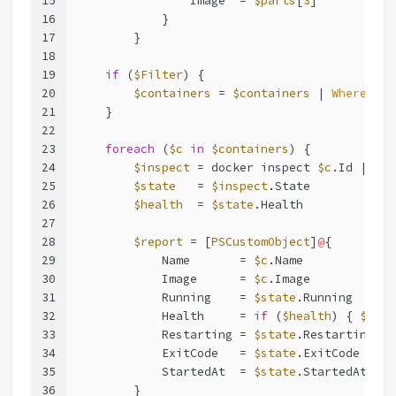
15
                Image  = 
$parts
[
3
]
16
            }
17
        }
18
19
if
 (
$Filter
) {
20
$containers
 = 
$containers
 | 
Where-Obj
21
    }
22
23
foreach
 (
$c
in
$containers
) {
24
$inspect
 = docker inspect 
$c
.Id | 
Con
25
$state
   = 
$inspect
.State
26
$health
  = 
$state
.Health
27
28
$report
 = [
PSCustomObject
]
@
{
29
            Name       = 
$c
.Name
30
            Image      = 
$c
.Image
31
            Running    = 
$state
.Running
32
            Health     = 
if
 (
$health
) { 
$heal
33
            Restarting = 
$state
.Restarting
34
            ExitCode   = 
$state
.ExitCode
35
            StartedAt  = 
$state
.StartedAt
36
        }