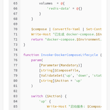
65
        volumes  = 
@
{
66
'redis-data'
 = 
@
{}
67
        }
68
    }
69
70
$compose
 | 
ConvertTo-Yaml
 | 
Set-Content
71
Write-Host
"已生成 docker-compose.
$Enviro
72
return
"docker-compose.
$Environment
.yml"
73
}
74
75
function
Invoke-DockerComposeLifecycle
 {
76
param
(
77
        [
Parameter
(
Mandatory
)]
78
        [
string
]
$ComposeFile
,
79
        [
ValidateSet
(
'up'
, 
'down'
, 
'status'
)
80
        [
string
]
$Action
 = 
'up'
81
    )
82
83
switch
 (
$Action
) {
84
'up'
 {
85
Write-Host
"启动服务: 
$ComposeFil