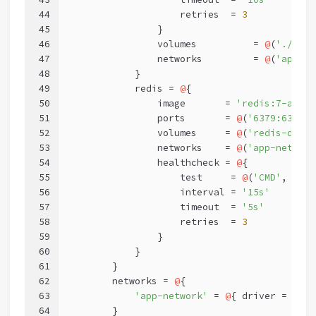
44
                    retries  = 
3
45
                }
46
                volumes          = 
@
(
'./data
47
                networks         = 
@
(
'app-ne
48
            }
49
            redis = 
@
{
50
                image       = 
'redis:7-alpin
51
                ports       = 
@
(
'6379:6379'
)
52
                volumes     = 
@
(
'redis-data:
53
                networks    = 
@
(
'app-network
54
                healthcheck = 
@
{
55
                    test     = 
@
(
'CMD'
, 
'red
56
                    interval = 
'15s'
57
                    timeout  = 
'5s'
58
                    retries  = 
3
59
                }
60
            }
61
        }
62
        networks = 
@
{
63
'app-network'
 = 
@
{ driver = 
'bri
64
        }