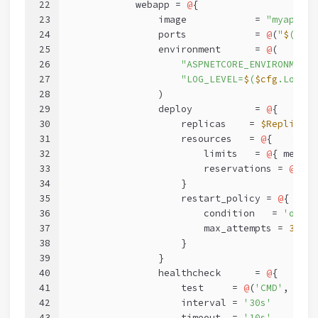
22
            webapp = 
@
{
23
                image            = 
"myapp/we
24
                ports            = 
@
(
"
$
(
$cfg
25
                environment      = 
@
(
26
"ASPNETCORE_ENVIRONMENT=
27
"LOG_LEVEL=
$
(
$cfg
.LogLev
28
                )
29
                deploy           = 
@
{
30
                    replicas    = 
$ReplicaCo
31
                    resources   = 
@
{
32
                        limits   = 
@
{ memory
33
                        reservations = 
@
{ me
34
                    }
35
                    restart_policy = 
@
{
36
                        condition   = 
'on-fa
37
                        max_attempts = 
3
38
                    }
39
                }
40
                healthcheck      = 
@
{
41
                    test     = 
@
(
'CMD'
, 
'cur
42
                    interval = 
'30s'
43
                    timeout  = 
'10s'