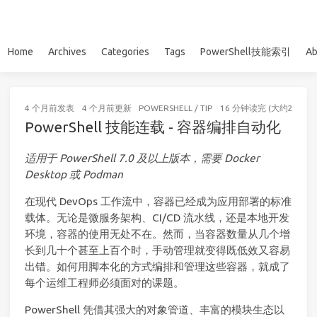
Home
Archives
Categories
Tags
PowerShell技能索引
Ab
4 个月前
发表
4 个月前
更新
POWERSHELL
/
TIP
16 分钟读完 (大约2420个
PowerShell 技能连载 - 容器编排自动化
适用于 PowerShell 7.0 及以上版本，需要 Docker
Desktop 或 Podman
在现代 DevOps 工作流中，容器已经成为应用部署的标准
载体。无论是微服务架构、CI/CD 流水线，还是本地开发
环境，容器的使用无处不在。然而，当容器数量从几个增
长到几十个甚至上百个时，手动管理就变得既低效又容易
出错。如何用脚本化的方式编排和管理这些容器，就成了
每个运维工程师必须面对的课题。
PowerShell 凭借其强大的对象管道、丰富的模块生态以