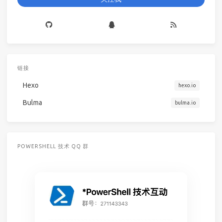
链接
Hexo
hexo.io
Bulma
bulma.io
POWERSHELL 技术 QQ 群