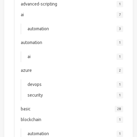
advanced-scripting
1
ai
7
automation
3
automation
1
ai
1
azure
2
devops
1
security
1
basic
28
blockchain
1
automation
1