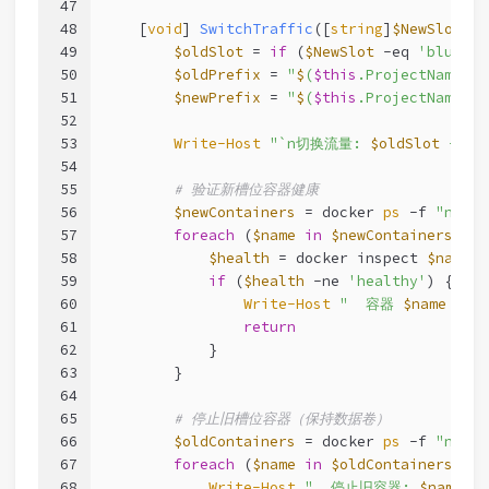
47
48
[
void
] 
SwitchTraffic
([
string
]
$NewSlot
) {
49
$oldSlot
 = 
if
 (
$NewSlot
-eq
'blue'
) 
50
$oldPrefix
 = 
"
$
(
$this
.ProjectName)-
$
51
$newPrefix
 = 
"
$
(
$this
.ProjectName)-
$
52
53
Write-Host
"`n切换流量: 
$oldSlot
 -> 
$
54
55
# 验证新槽位容器健康
56
$newContainers
 = docker 
ps
-f
"name=
57
foreach
 (
$name
in
$newContainers
) {
58
$health
 = docker inspect 
$name
-
59
if
 (
$health
-ne
'healthy'
) {
60
Write-Host
"  容器 
$name
 状态
61
return
62
            }
63
        }
64
65
# 停止旧槽位容器（保持数据卷）
66
$oldContainers
 = docker 
ps
-f
"name=
67
foreach
 (
$name
in
$oldContainers
) {
68
Write-Host
"  停止旧容器: 
$name
"
-