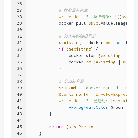
26
27
# 拉取最新镜像
28
Write-Host
"  拉取镜像: 
$
(
$svc
.Va
29
            docker pull 
$svc
.Value.Image | 
O
30
31
# 停止并移除旧容器
32
$existing
 = docker 
ps
-aq
-f
"na
33
if
 (
$existing
) {
34
                docker stop 
$existing
 | 
Out-
35
                docker 
rm
$existing
 | 
Out-Nu
36
            }
37
38
# 启动新容器
39
$runCmd
 = 
"docker run -d --name 
40
$containerId
 = 
Invoke-Expression
41
Write-Host
"  已启动: 
$containerN
42
-ForegroundColor
 Green
43
        }
44
45
return
$slotPrefix
46
    }