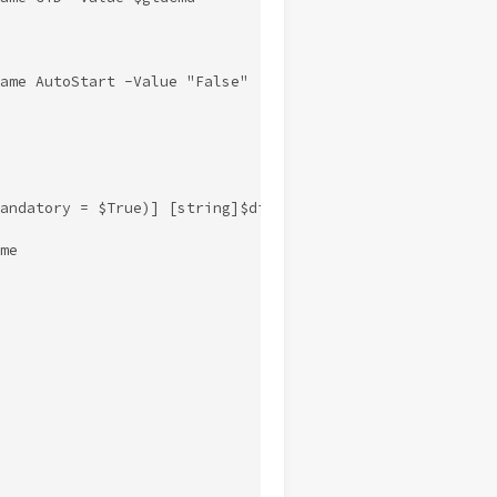
ame AutoStart -Value "False"

andatory = $True)] [string]$dirName)

e
