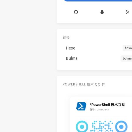
链接
Hexo
hexo
Bulma
bulma
POWERSHELL 技术 QQ 群