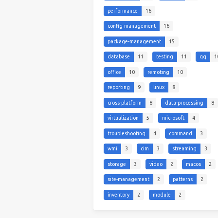
performance
16
config-management
16
package-management
15
database
11
testing
11
qq
1
office
10
remoting
10
reporting
9
linux
8
cross-platform
8
data-processing
8
virtualization
5
microsoft
4
troubleshooting
4
command
3
wmi
3
cim
3
streaming
3
storage
3
video
2
macos
2
site-management
2
patterns
2
inventory
2
module
2