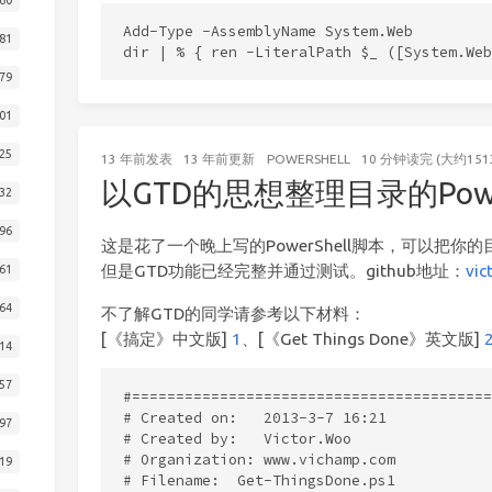
Add-Type -AssemblyName System.Web

81
79
01
25
13 年前
发表
13 年前
更新
POWERSHELL
10 分钟读完 (大约151
以GTD的思想整理目录的Powe
32
96
这是花了一个晚上写的PowerShell脚本，可以把你
但是GTD功能已经完整并通过测试。github地址：
vic
61
64
不了解GTD的同学请参考以下材料：
[《搞定》中文版]
1
、[《Get Things Done》英文版]
14
57
#=========================================
# Created on:   2013-3-7 16:21

97
# Created by:   Victor.Woo

# Organization: www.vichamp.com

19
# Filename:  Get-ThingsDone.ps1
