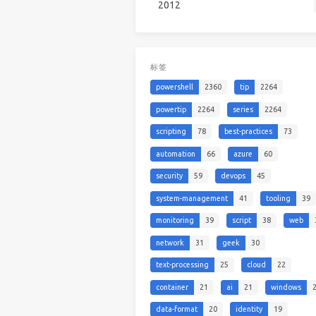
2012
标签
powershell
2360
tip
2264
powertip
2264
series
2264
scripting
78
best-practices
73
automation
66
azure
60
security
59
devops
45
system-management
41
tooling
39
monitoring
39
script
38
web
network
31
geek
30
text-processing
25
cloud
22
container
21
ai
21
windows
data-format
20
identity
19