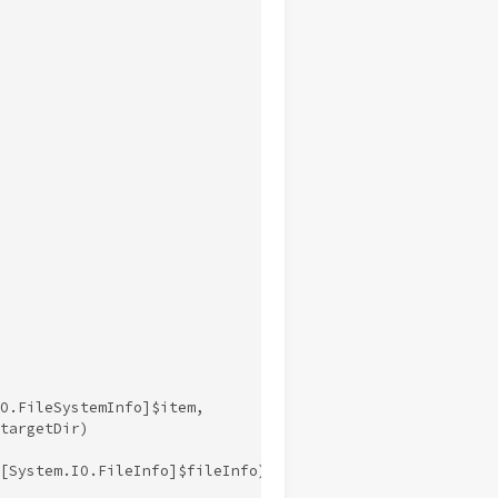
O.FileSystemInfo]$item,

targetDir)

[System.IO.FileInfo]$fileInfo)
