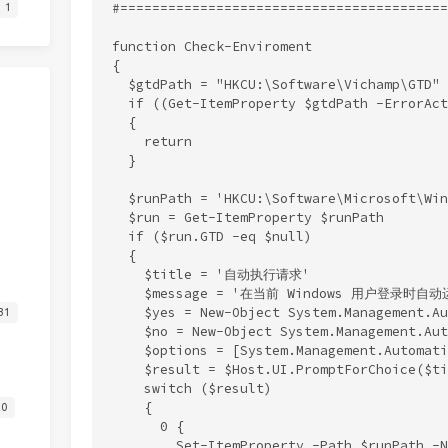
#=========================================
1
function Check-Enviroment

{

  $gtdPath = "HKCU:\Software\Vichamp\GTD"

  if ((Get-ItemProperty $gtdPath -ErrorAct
  {

    return

  }

  $runPath = 'HKCU:\Software\Microsoft\Win
  $run = Get-ItemProperty $runPath

  if ($run.GTD -eq $null)

  {

    $title = '自动执行请求'

    $message = '在当前 Windows 用户
    $yes = New-Object System.Management
31
    $no = New-Object System.Management
    $options = [System.Management.Automati
    $result = $Host.UI.PromptForChoice($ti
    switch ($result)

    {

20
      0 {

        Set-ItemProperty -Path $runPath -N