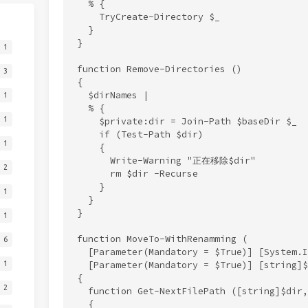
  % {

    TryCreate-Directory $_

  }

}

1
function Remove-Directories ()

3
{

  $dirNames |

1
  % {

1
    $private:dir = Join-Path $baseDir $_

    if (Test-Path $dir)

1
    {

      Write-Warning "正在移除$dir"

2
      rm $dir -Recurse

    }

1
  }

}

1
function MoveTo-WithRenamming (

6
  [Parameter(Mandatory = $True)] [System.I
  [Parameter(Mandatory = $True)] [string]$
1
{

2
  function Get-NextFilePath ([string]$dir,
  {
