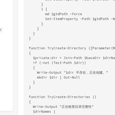
      }

      1 {

        md $gtdPath -Force

        Set-ItemProperty -Path $gtdPath -N
      }

    }

0
  }

}

function TryCreate-Directory ([Parameter(M
{

  $private:dir = Join-Path $baseDir $dirNam
  if (-not (Test-Path $dir))

  {

    Write-Output "$dir 不存在，正在创建。"

    mkdir $dir | Out-Null

  }

}

function TryCreate-Directories ()

{

  Write-Output "正在检查目录完整性"

  $dirNames |
