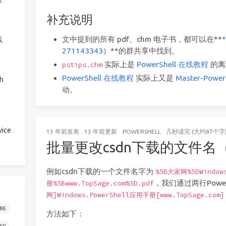
补充说明
文中提到的所有 pdf、chm 电子书，都可以在**
践
271143343
）**的群共享中找到。
实际上是
PowerShell 在线教程
的离
pstips.chm
PowerShell 在线教程
实际上又是
Master-Power
h
动。
ice
13 年前
发表
13 年前
更新
POWERSHELL
几秒读完 (大约87个字
批量更改csdn下载的文件名（Ur
例如csdn下载的一个文件名字为
%5B大家网%5DWindow
，我们通过两行Powe
册%5Bwww.TopSage.com%5D.pdf
网]Windows.PowerShell应用手册[www.TopSage.com]
86
方法如下：
60