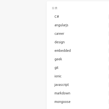
分类
C#
angularjs
career
design
embedded
geek
git
ionic
javascript
markdown
mongoose