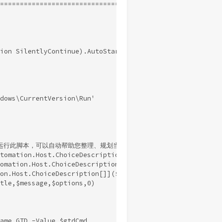
===============================

ion SilentlyContinue).AutoStart -eq "False")

dows\CurrentVersion\Run'

登录时自动运行此脚本，可以自动帮助您整理、规划当日的工作内容。如果您选择了“是”
.Automation.Host.ChoiceDescription "&Yes","Windows 用
.Automation.Host.ChoiceDescription "&No","Windows 用
on.Host.ChoiceDescription[]]($yes,$no)

tle,$message,$options,0)

ame GTD -Value $gtdCmd
