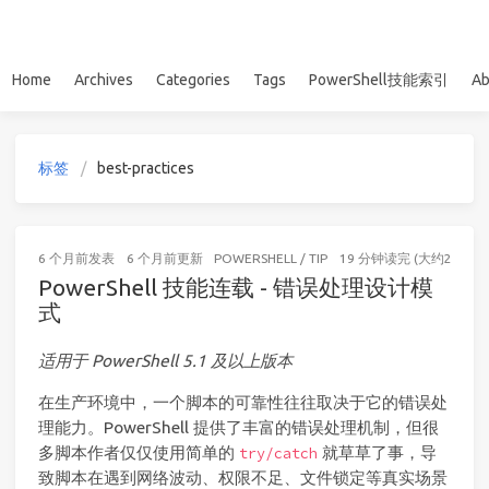
Home
Archives
Categories
Tags
PowerShell技能索引
Ab
标签
best-practices
6 个月前
发表
6 个月前
更新
POWERSHELL
/
TIP
19 分钟读完 (大约2905个
PowerShell 技能连载 - 错误处理设计模
式
适用于 PowerShell 5.1 及以上版本
在生产环境中，一个脚本的可靠性往往取决于它的错误处
理能力。PowerShell 提供了丰富的错误处理机制，但很
多脚本作者仅仅使用简单的
就草草了事，导
try/catch
致脚本在遇到网络波动、权限不足、文件锁定等真实场景