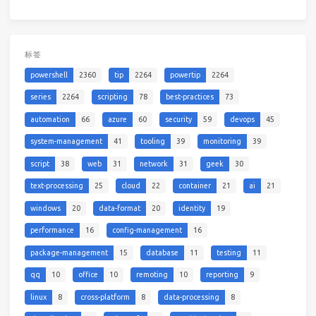
标签
powershell
2360
tip
2264
powertip
2264
series
2264
scripting
78
best-practices
73
automation
66
azure
60
security
59
devops
45
system-management
41
tooling
39
monitoring
39
script
38
web
31
network
31
geek
30
text-processing
25
cloud
22
container
21
ai
21
windows
20
data-format
20
identity
19
performance
16
config-management
16
package-management
15
database
11
testing
11
qq
10
office
10
remoting
10
reporting
9
linux
8
cross-platform
8
data-processing
8