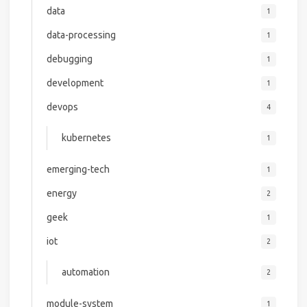
data
1
data-processing
1
debugging
1
development
1
devops
4
kubernetes
1
emerging-tech
1
energy
2
geek
1
iot
2
automation
2
module-system
1