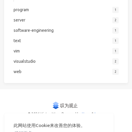
program
1
server
2
software-engineering
1
text
1
vim
1
visualstudio
2
web
2
© 2026 Victor Woo
Powered by
Hexo
&
Icarus
此网站使用Cookie来改善您的体验。