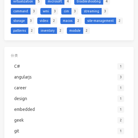
virtualization
5
microsoft
4
troubleshooting
4
command
3
wmi
3
cim
3
streaming
3
storage
3
video
2
macos
2
site-management
2
patterns
2
inventory
2
module
2
分类
C#
1
angularjs
3
career
1
design
1
embedded
1
geek
2
git
1