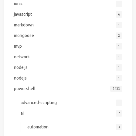
ionic
1
javascript
6
markdown
1
mongoose
2
mvp
1
network
1
node.js
1
nodejs
1
powershell
2433
advanced-scripting
1
ai
7
automation
3