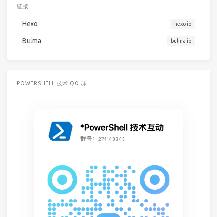
链接
Hexo
hexo.io
Bulma
bulma.io
POWERSHELL 技术 QQ 群