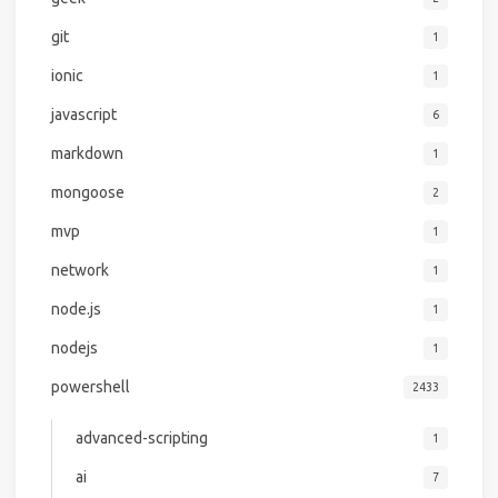
git
1
ionic
1
javascript
6
markdown
1
mongoose
2
mvp
1
network
1
node.js
1
nodejs
1
powershell
2433
advanced-scripting
1
ai
7