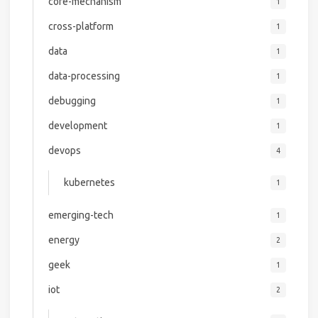
core-mechanism
1
cross-platform
1
data
1
data-processing
1
debugging
1
development
1
devops
4
kubernetes
1
emerging-tech
1
energy
2
geek
1
iot
2