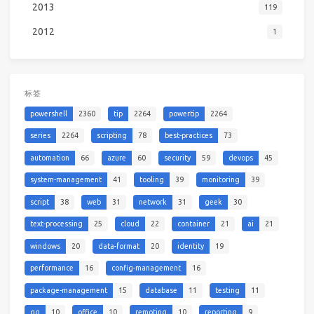
2013
119
2012
1
标签
powershell
2360
tip
2264
powertip
2264
series
2264
scripting
78
best-practices
73
automation
66
azure
60
security
59
devops
45
system-management
41
tooling
39
monitoring
39
script
38
web
31
network
31
geek
30
text-processing
25
cloud
22
container
21
ai
21
windows
20
data-format
20
identity
19
performance
16
config-management
16
package-management
15
database
11
testing
11
qq
10
office
10
remoting
10
reporting
9