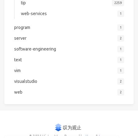
tip
2259
web-services
1
program
1
server
2
software-engineering
1
text
1
vim
1
visualstudio
2
web
2
© 2026 Victor Woo
Powered by
Hexo
&
Icarus