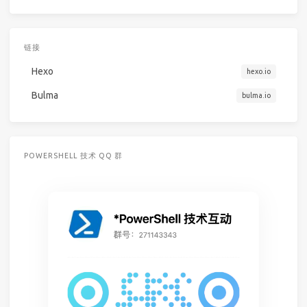
链接
Hexo
hexo.io
Bulma
bulma.io
POWERSHELL 技术 QQ 群