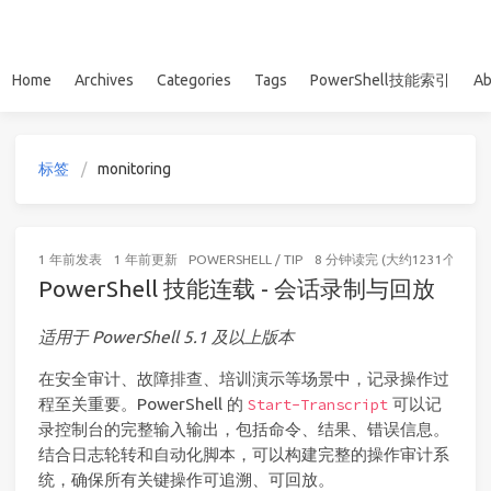
Home
Archives
Categories
Tags
PowerShell技能索引
Ab
标签
monitoring
1 年前
发表
1 年前
更新
POWERSHELL
/
TIP
8 分钟读完 (大约1231个字)
PowerShell 技能连载 - 会话录制与回放
适用于 PowerShell 5.1 及以上版本
在安全审计、故障排查、培训演示等场景中，记录操作过
程至关重要。PowerShell 的
可以记
Start-Transcript
录控制台的完整输入输出，包括命令、结果、错误信息。
结合日志轮转和自动化脚本，可以构建完整的操作审计系
统，确保所有关键操作可追溯、可回放。