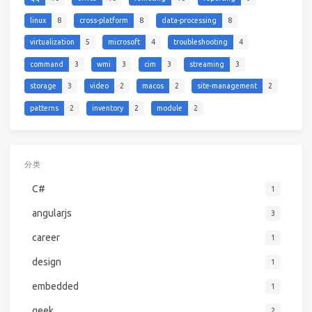
linux
8
cross-platform
8
data-processing
8
virtualization
5
microsoft
4
troubleshooting
4
command
3
wmi
3
cim
3
streaming
3
storage
3
video
2
macos
2
site-management
2
patterns
2
inventory
2
module
2
分类
C#
1
angularjs
3
career
1
design
1
embedded
1
geek
2