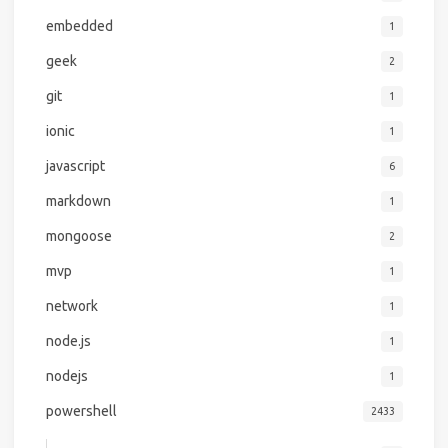
embedded
1
geek
2
git
1
ionic
1
javascript
6
markdown
1
mongoose
2
mvp
1
network
1
node.js
1
nodejs
1
powershell
2433