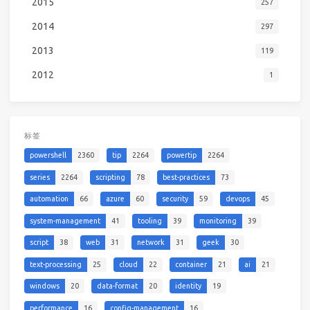
2015
257
2014
297
2013
119
2012
1
标签
powershell
2360
tip
2264
powertip
2264
series
2264
scripting
78
best-practices
73
automation
66
azure
60
security
59
devops
45
system-management
41
tooling
39
monitoring
39
script
38
web
31
network
31
geek
30
text-processing
25
cloud
22
container
21
ai
21
windows
20
data-format
20
identity
19
performance
16
config-management
16