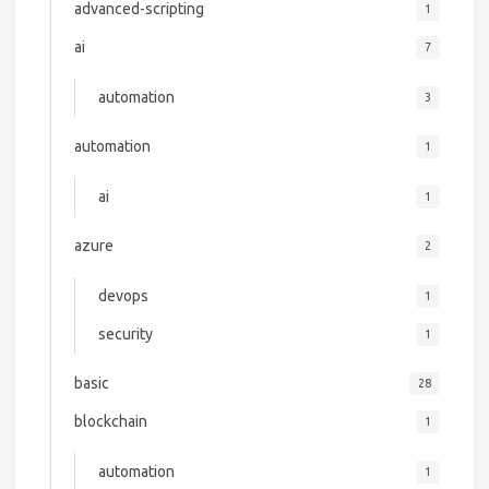
advanced-scripting
1
ai
7
automation
3
automation
1
ai
1
azure
2
devops
1
security
1
basic
28
blockchain
1
automation
1