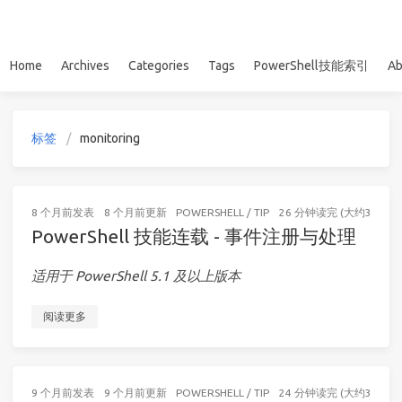
Home
Archives
Categories
Tags
PowerShell技能索引
Ab
标签
monitoring
8 个月前
发表
8 个月前
更新
POWERSHELL
/
TIP
26 分钟读完 (大约3880个
PowerShell 技能连载 - 事件注册与处理
适用于 PowerShell 5.1 及以上版本
阅读更多
9 个月前
发表
9 个月前
更新
POWERSHELL
/
TIP
24 分钟读完 (大约3583个