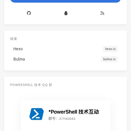
链接
Hexo
hexo.io
Bulma
bulma.io
POWERSHELL 技术 QQ 群