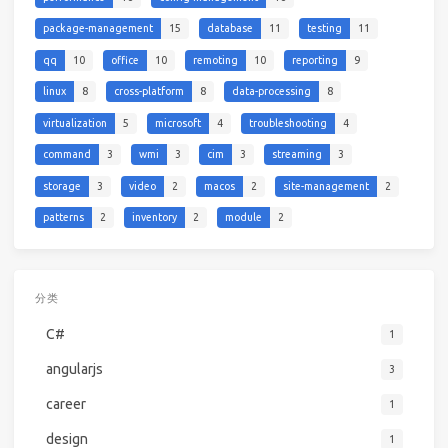
package-management
15
database
11
testing
11
qq
10
office
10
remoting
10
reporting
9
linux
8
cross-platform
8
data-processing
8
virtualization
5
microsoft
4
troubleshooting
4
command
3
wmi
3
cim
3
streaming
3
storage
3
video
2
macos
2
site-management
2
patterns
2
inventory
2
module
2
分类
C#
1
angularjs
3
career
1
design
1