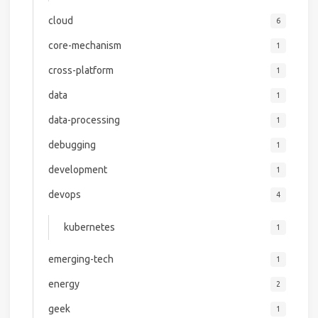
cloud
6
core-mechanism
1
cross-platform
1
data
1
data-processing
1
debugging
1
development
1
devops
4
kubernetes
1
emerging-tech
1
energy
2
geek
1