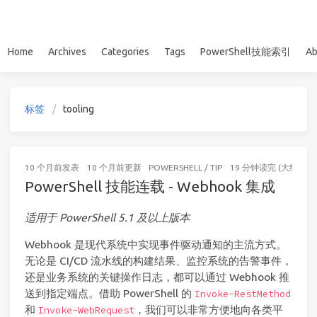
Home
Archives
Categories
Tags
PowerShell技能索引
Ab
标签
tooling
10 个月前
发表
10 个月前
更新
POWERSHELL
/
TIP
19 分钟读完 (大约281
PowerShell 技能连载 - Webhook 集成
适用于 PowerShell 5.1 及以上版本
Webhook 是现代系统中实现事件驱动通知的主流方式。
无论是 CI/CD 流水线的构建结果、监控系统的告警事件，
还是业务系统的关键操作日志，都可以通过 Webhook 推
送到指定端点。借助 PowerShell 的
Invoke-RestMethod
和
，我们可以非常方便地向各类平
Invoke-WebRequest