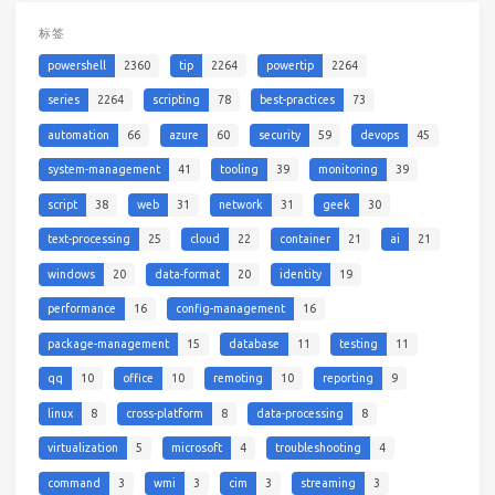
标签
powershell
2360
tip
2264
powertip
2264
series
2264
scripting
78
best-practices
73
automation
66
azure
60
security
59
devops
45
system-management
41
tooling
39
monitoring
39
script
38
web
31
network
31
geek
30
text-processing
25
cloud
22
container
21
ai
21
windows
20
data-format
20
identity
19
performance
16
config-management
16
package-management
15
database
11
testing
11
qq
10
office
10
remoting
10
reporting
9
linux
8
cross-platform
8
data-processing
8
virtualization
5
microsoft
4
troubleshooting
4
command
3
wmi
3
cim
3
streaming
3