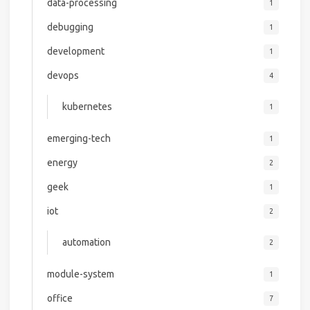
data-processing
1
debugging
1
development
1
devops
4
kubernetes
1
emerging-tech
1
energy
2
geek
1
iot
2
automation
2
module-system
1
office
7