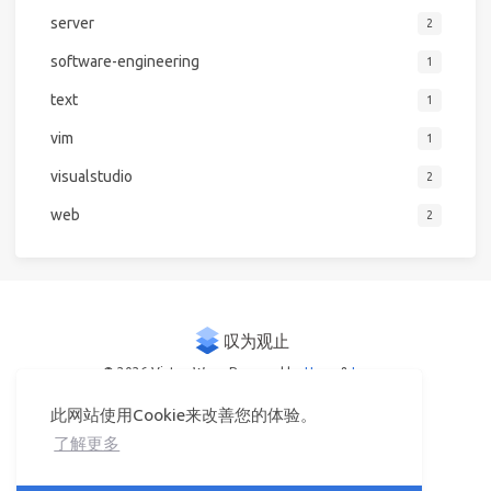
server
2
software-engineering
1
text
1
vim
1
visualstudio
2
web
2
© 2026 Victor Woo
Powered by
Hexo
&
Icarus
此网站使用Cookie来改善您的体验。
了解更多