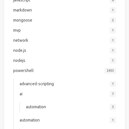
javascript
6
markdown
1
mongoose
2
mvp
1
network
1
node.js
1
nodejs
1
powershell
2433
advanced-scripting
1
ai
7
automation
3
automation
1