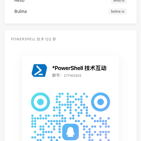
Hexo
hexo.io
Bulma
bulma.io
POWERSHELL 技术 QQ 群