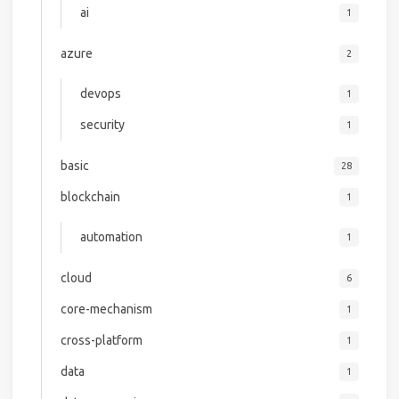
ai
1
azure
2
devops
1
security
1
basic
28
blockchain
1
automation
1
cloud
6
core-mechanism
1
cross-platform
1
data
1