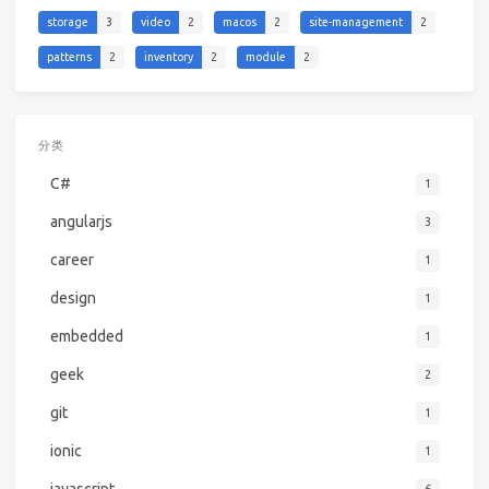
storage
3
video
2
macos
2
site-management
2
patterns
2
inventory
2
module
2
分类
C#
1
angularjs
3
career
1
design
1
embedded
1
geek
2
git
1
ionic
1