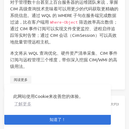
对于管理数十台甚至上百台服务器的运维团队来说，掌握
CIM 高级查询技术意味着可以用更少的代码获取更精确的
系统信息。通过 WQL 的 WHERE 子句在服务端完成数据
过滤，比在客户端用
筛选效率高出数倍；
Where-Object
通过 CIM 事件订阅可以实现文件变更监控、进程启停追
踪等实时告警；通过 CIM 会话（CimSession）可以高效
地批量管理远程主机。
本文将从 WQL 查询优化、硬件资产清单采集、CIM 事件
订阅与远程管理三个维度，带你深入挖掘 CIM/WMI 的高
级用法。
阅读更多
此网站使用Cookie来改善您的体验。
了解更多
4 个月前
发表
4 个月前
更新
POWERSHELL
/
TIP
21 分钟读完 (大约3091个
PowerShell 技能连载 - Azure Log
Analytics 查询
知道了！